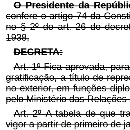
O Presidente da Repúbl
confere o artigo 74 da Const
no § 2º do art. 26 do decre
1938,
DECRETA:
Art. 1º Fica aprovada, par
gratificação, a título de rep
no exterior, em funções dipl
pelo Ministério das Relações 
Art. 2º A tabela de que tr
vigor a partir de primeiro de 