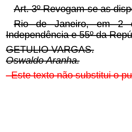
Art. 3º Revogam-se as disp
Rio de Janeiro, em 2 
Independência e 55º da Repú
GETULIO VARGAS.
Oswaldo Aranha.
Este texto não substitui o 