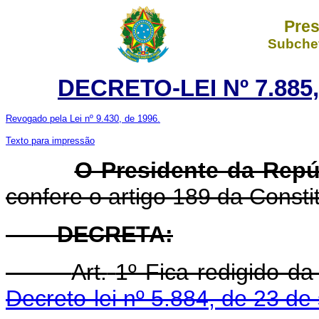
Pres
Subchef
DECRETO-LEI Nº 7.885
Revogado pela Lei nº 9.430, de 1996.
Texto para impressão
O Presidente da Repú
confere o artigo 189 da Consti
DECRETA:
Art.
1º Fica redigido da
Decreto-lei nº 5.884, de 23 d