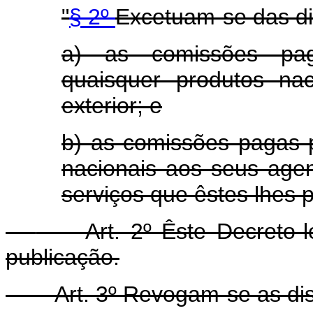
"
§ 2º
Excetuam-se das di
a) as comissões pag
quaisquer produtos na
exterior; e
b) as comissões pagas
nacionais aos seus agen
serviços que êstes lhes 
Art. 2º Êste Decreto-
publicação.
Art. 3º Revogam-se as di