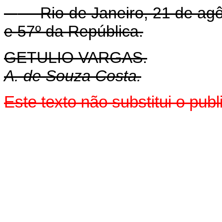
Rio de Janeiro, 21 de agô
e 57º da República.
GETULIO VARGAS.
A. de Souza Costa.
Este texto não substitui o pu