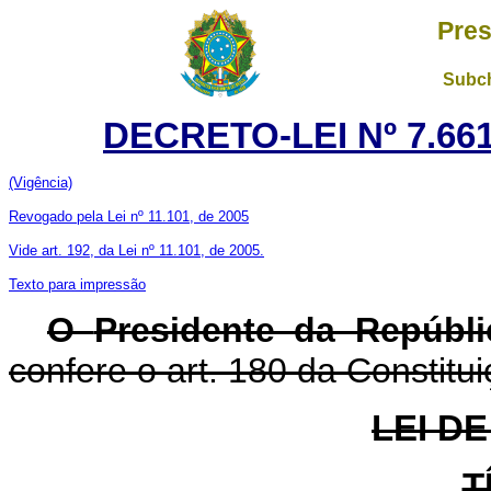
Pres
Subch
DECRETO-LEI Nº 7.661
(Vigência)
Revogado pela Lei nº 11.101, de 2005
Vide art. 192, da Lei nº 11.101, de 2005.
Texto para impressão
O
Presidente da Repúbl
confere o art. 180 da Constitui
LEI D
T