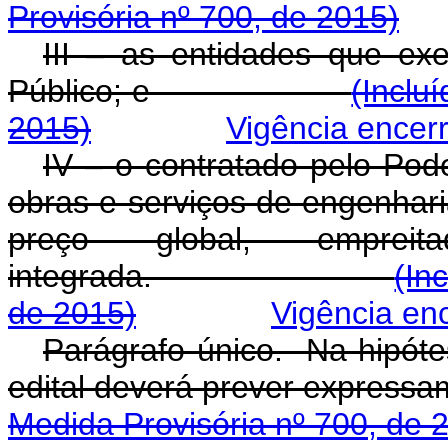
Provisória nº 700, de 2015)
III – as entidades que e
Público; e
(Inclu
2015)
Vigência encer
IV – o contratado pelo Pod
obras e serviços de engenhar
preço global, empreit
integrada.
(In
de 2015)
Vigência en
Parágrafo único. Na hipóte
edital deverá prever
Medida Provisória nº 700, de 