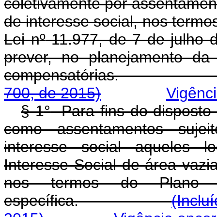
coletivamente por assentamento
de interesse social, nos termo
Lei n
º
11.977, de 7 de julho d
prever, no planejamento da
compensatórias
700, de 2015)
Vigênc
§ 1
°
Para fins do disposto
como assentamentos sujeit
interesse social aqueles 
Interesse Social de área vazi
nos termos do Plano D
específica.
(Inclu