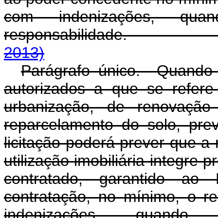
com indenizações, qu
responsabilida
2013)
Parágrafo único. Quando 
autorizados a que se refere
urbanização, de renovaçã
reparcelamento do solo, prev
licitação poderá prever que a
utilização imobiliária integre 
contratado, garantido ao 
contratação, no mínimo, o 
indenizações, quand