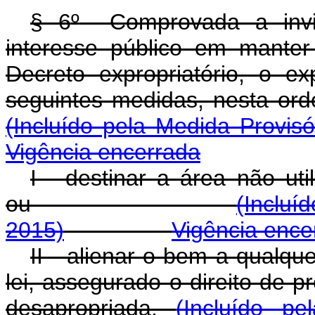
§ 6
º
Comprovada a inviab
interesse público em mante
Decreto expropriatório, o e
seguintes medidas, n
(Incluído pela Medida Provis
Vigência encerrada
I - destinar a área não uti
ou
(Incluí
2015)
Vigência ence
II - alienar o bem a qualqu
lei, assegurado o direito de pr
desapropriada.
(Incluído p