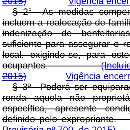
2015)
Vigência ence
§ 2
°
As medidas compens
incluem a realocação de famíl
indenização de benfeitori
suficiente para assegurar o r
local, exigindo-se, para es
ocupantes.
(Inclu
2015)
Vigência encer
§ 3
º
Poderá ser equiparad
renda aquela não proprietá
específica, apresente cond
definido pelo expr
Provisória nº 700, de 2015)