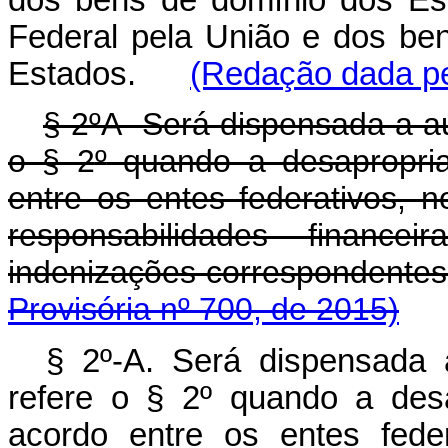
Federal pela União e dos be
Estados.
(Redação dada pe
§ 2
º
A Será dispensada a aut
o § 2
º
quando a desapropria
entre os entes federativos, n
responsabilidades financ
indenizações corres
Provisória nº 700, de 2015)
§ 2º-A. Será dispensada a
refere o § 2º quando a desa
acordo entre os entes fede