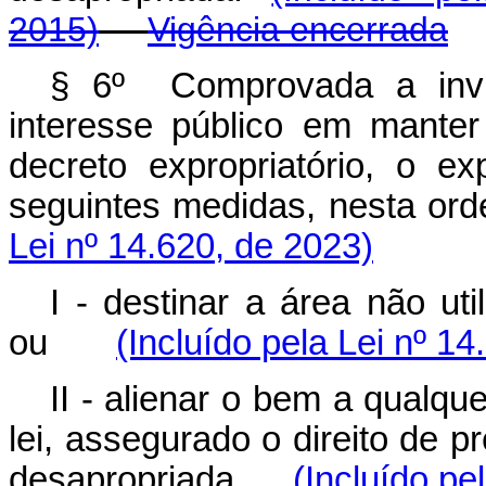
2015)
Vigência encerrada
§ 6º Comprovada a invia
interesse público em mante
decreto expropriatório, o e
seguintes medidas, nesta o
Lei nº 14.620, de 2023)
I - destinar a área não uti
ou
(Incluído pela Lei nº 1
II - alienar o bem a qualqu
lei, assegurado o direito de pr
desapropriada.
(Incluído pe