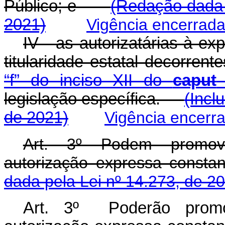
Público; e
(Redação dada 
2021)
Vigência encerrad
IV - as autorizatárias à ex
titularidade estatal decorren
“f” do inciso XII do
caput
d
legislação específica.
(Incl
de 2021)
Vigência encerr
Art. 3º Podem promove
autorização expressa const
dada pela Lei nº 14.273, de 2
Art. 3º Poderão promo