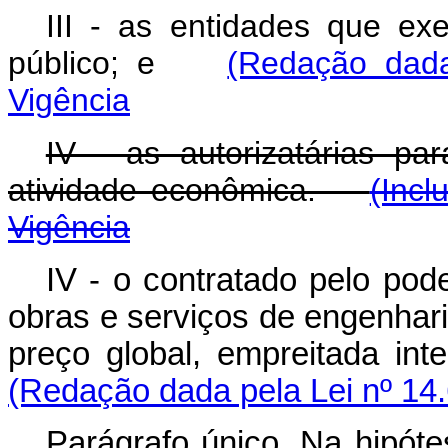
III - as entidades que e
público; e
(Redação dada
Vigência
IV - as autorizatárias pa
atividade econômica.
(Incl
Vigência
IV - o contratado pelo pod
obras e serviços de engenhar
preço global, empreitada i
(Redação dada pela Lei nº 14
Parágrafo único. Na hipóte