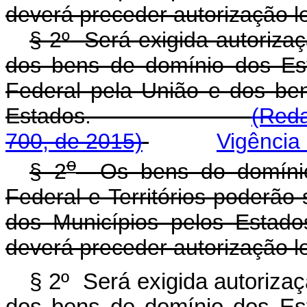
deverá preceder autorização le
§ 2
º
Será exigida autorizaçã
dos bens de domínio dos Est
Federal pela União e dos be
Estados.
(Reda
700, de 2015)
Vigência
o
§ 2
Os bens do domínio d
Federal e Territórios poderão
dos Municípios pelos Estad
deverá preceder autorização le
§ 2º Será exigida autorizaç
dos bens de domínio dos Est