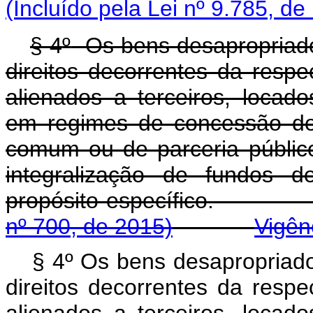
(Incluído pela Lei nº 9.785, de
§ 4
º
Os bens desapropriados 
direitos decorrentes da resp
alienados a terceiros, locad
em regimes de concessão de 
comum ou de parceria público
integralização de fundos d
propósito específi
nº 700, de 2015)
Vigên
§ 4º Os bens desapropriados
direitos decorrentes da resp