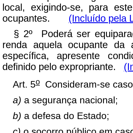
local, exigindo-se, para es
ocupantes.
(Incluído pela 
§ 2º Poderá ser equipara
renda aquela ocupante da á
específica, apresente cond
definido pelo expropriante.
(I
o
Art. 5
Consideram-se casos 
a)
a segurança nacional;
b)
a defesa do Estado;
c)
o socorro público em cas