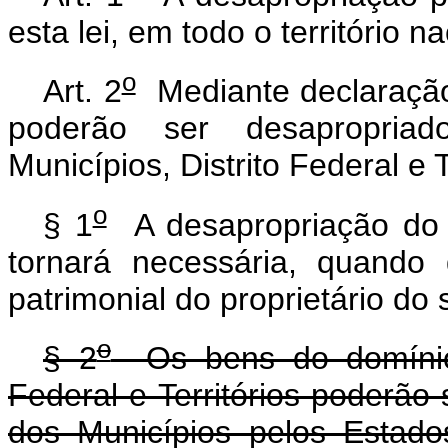
esta lei, em todo o território na
o
Art. 2
Mediante declaração 
poderão ser desapropriad
Municípios, Distrito Federal e T
o
§ 1
A desapropriação do 
tornará necessária, quando d
patrimonial do proprietário do 
o
§ 2
Os bens do domínio d
Federal e Territórios poderão
dos Municípios pelos Estad