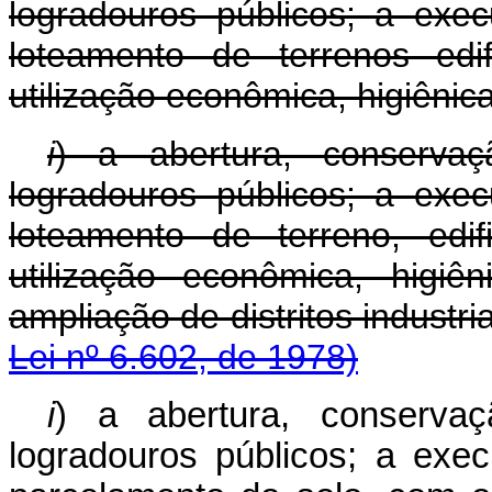
logradouros públicos; a exe
loteamento de terrenos ed
utilização econômica, higiênica
i
) a abertura, conserva
logradouros públicos; a exe
loteamento de terreno, edi
utilização econômica, higiê
ampliação de distritos
Lei nº 6.602, de 1978)
i
) a abertura, conserva
logradouros públicos; a exe