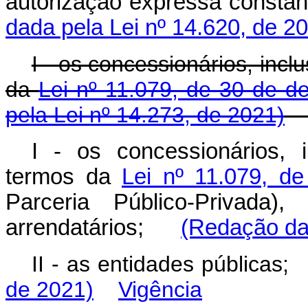
autorização expressa const
dada pela Lei nº 14.620, de 2
I - os concessionários, inc
da
Lei nº 11.079, de 30 de 
pela Lei nº 14.273, de 2021)
I - os concessionários, 
termos da
Lei nº 11.079, d
Parceria Público-Privada), 
arrendatários;
(Redação dad
II - as entidades públicas
de 2021)
Vigência