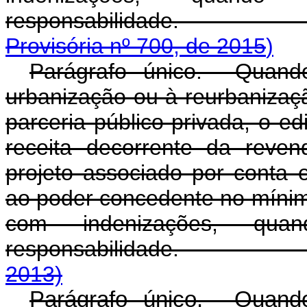
responsabilid
Provisória nº 700, de 2015
)
Parágrafo único. Quando
urbanização ou à reurbanizaç
parceria público-privada, o ed
receita decorrente da revend
projeto associado por conta e
ao poder concedente no míni
com indenizações, qu
responsabilida
2013)
Parágrafo único. Quando