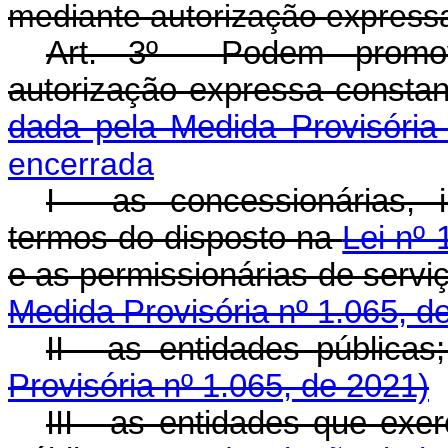
mediante autorização expressa,
Art. 3º Podem promove
autorização expressa const
dada pela Medida Provisória
encerrada
I - as concessionárias, 
termos do disposto na
Lei nº
e as permissionárias de ser
Medida Provisória nº 1.065, d
II - as entidades púb
Provisória nº 1.065, de 2021)
III - as entidades que ex