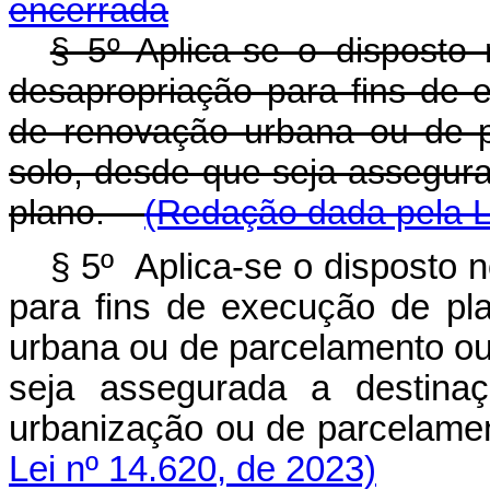
encerrada
§ 5º Aplica-se o disposto
desapropriação para fins de 
de renovação urbana ou de 
solo, desde que seja assegura
plano.
(Redação dada pela L
§ 5º Aplica-se o disposto 
para fins de execução de pl
urbana ou de parcelamento ou
seja assegurada a destinaç
urbanização ou de parcela
Lei nº 14.620, de 2023)