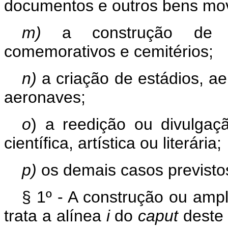
documentos e outros bens movei
m)
a construção de ed
comemorativos e cemitérios;
n)
a criação de estádios, 
aeronaves;
o
) a reedição ou divulgaç
científica, artística ou literária;
p)
os demais casos previstos
§ 1º - A construção ou ampli
trata a alínea
i
do
caput
deste 