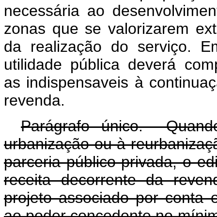
necessária ao desenvolvimen
zonas que se valorizarem ex
da realização do serviço. 
utilidade pública deverá co
as indispensaveis à continua
revenda.
Parágrafo único. Quando
urbanização ou à reurbanizaç
parceria público-privada, o ed
receita decorrente da revend
projeto associado por conta e
ao poder concedente no míni