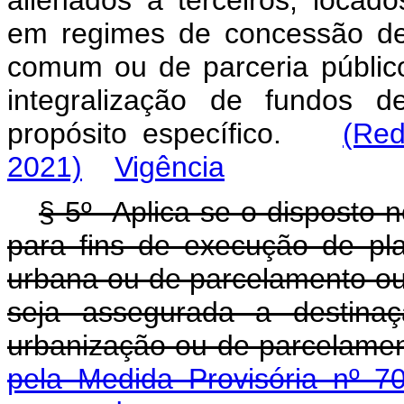
alienados a terceiros, locad
em regimes de concessão de 
comum ou de parceria público
integralização de fundos d
propósito específico.
(Red
2021)
Vigência
§ 5
º
Aplica-se o disposto n
para fins de execução de pl
urbana ou de parcelamento ou
seja assegurada a destinaç
urbanização ou de pa
pela Medida Provisória nº 7