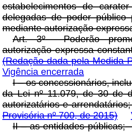
estabelecimentos de carate
delegadas de poder público
mediante autorização expressa,
Art. 3
º
Poderão promove
autorização expressa c
(Redação dada pela Medida Pr
Vigência encerrada
I – os concessionários, inc
da Lei n
º
11.079, de 30 de d
autorizatários e arr
Provisória nº 700, de 2015)
II – as entidades públicas;