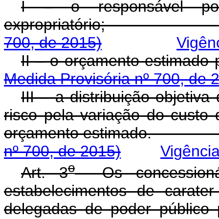
I – o responsável po
expropriatório;
700, de 2015)
Vigên
II – o orçamento estimado 
Medida Provisória nº 700, de 
III – a distribuição objetiva
risco pela variação do custo
orçamento estima
nº 700, de 2015)
Vigênci
o
Art. 3
Os concessionár
estabelecimentos de carate
delegadas de poder público