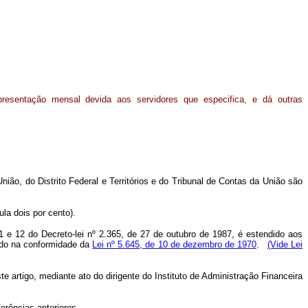
resentação mensal devida aos servidores que especifica, e dá outras
, do Distrito Federal e Territórios e do Tribunal de Contas da União são
ula dois por cento).
11 e 12 do Decreto-lei nº 2.365, de 27 de outubro de 1987, é estendido aos
uído na conformidade da
Lei nº 5.645, de 10 de dezembro de 1970
.
(Vide Lei
e artigo, mediante ato do dirigente do Instituto de Administração Financeira
erências anteriores.