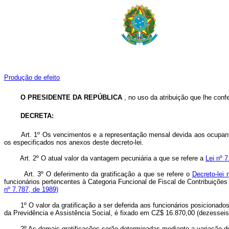
Produção de efeito
O PRESIDENTE DA REPÚBLICA
, no uso da atribuição que lhe confer
DECRETA:
Art. 1º Os vencimentos e a representação mensal devida aos ocupantes do
os especificados nos anexos deste decreto-lei.
Art. 2º O atual valor da vantagem pecuniária a que se refere a
Lei nº 
Art. 3º O deferimento da gratificação a que se refere o
Decreto-lei
funcionários pertencentes à Categoria Funcional de Fiscal de Contribuições
nº 7.787, de 1989)
1º O valor da gratificação a ser deferida aos funcionários posicionados na 
da Previdência e Assistência Social, é fixado em CZ$ 16.870,00 (dezesseis 
2º As demais gratificações serão determinadas mediante a variação do val