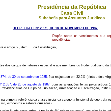
Presidência da República
Casa Civil
Subchefia para Assuntos Jurídicos
DECRETO-LEI Nº 2.371, DE 18 DE NOVEMBRO DE 1987.
Dispõe sobre os vencimentos e a rep
providências.
e o artigo 55, item III, da Constituição,
s cargos de natureza especial e aos membros do Poder Judiciário da União
7.374, de 30 de setembro de 1985
, fica reajustado em 32,2% (trinta e dois vírg
 nº 2.357, de 28 de agosto de 1987
, com as alterações feitas pelos artigos 
 Previdenciárias do Grupo de Tributação, Arrecadação e Fiscalização, instit
primeira referência da classe inicial da categoria funcional de que trata est
mil, oitocentos e setenta cruzados).
or fixado neste artigo, à razão de 5% (cinco por cento), em relação às ref