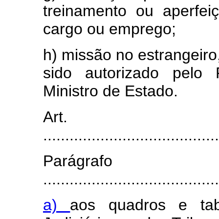
treinamento ou aperfe
cargo ou emprego;
h) missão no estrangeir
sido autorizado pelo 
Ministro de Estado.
Art
........................................
Parágra
........................................
a)
aos quadros e ta