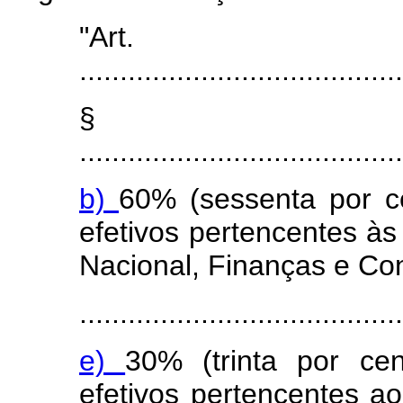
"Ar
........................................
§
........................................
b)
60% (sessenta por c
efetivos pertencentes às
Nacional, Finanças e Co
........................................
e)
30% (trinta por ce
efetivos pertencentes ao