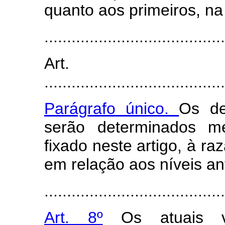
quanto aos primeiros, na
........................................
Art
........................................
Parágrafo único.
Os de
serão determinados me
fixado neste artigo, à ra
em relação aos níveis an
........................................
Art. 8º
Os atuais va