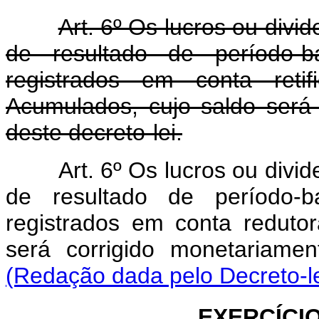
Art. 6º Os lucros ou divi
de resultado de período-
registrados em conta reti
Acumulados, cujo saldo será
deste decreto-lei.
Art. 6º Os lucros ou divi
de resultado de período-
registrados em conta redutor
será corrigido monetariame
(Redação dada pelo Decreto-le
EXERCÍCI