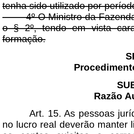
tenha sido utilizado por períod
4º O Ministro da Fazenda po
o § 2º, tendo em vista cara
formação.
S
Procediment
SU
Razão Au
Art. 15. As pessoas jurí
no lucro real deverão manter 