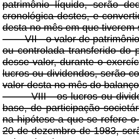
patrimônio líquido, serão d
cronológica destes, e conver
desta no mês em que tiverem s
VII - o valor de patrimônio 
ou controlada transferido do 
desse valor, durante o exercí
lucros ou dividendos, serão 
valor desta no mês do balanço
VIII - os lucros ou dividen
base, de participação societár
na hipótese a que se refere o 
20 de dezembro de 1983, ser