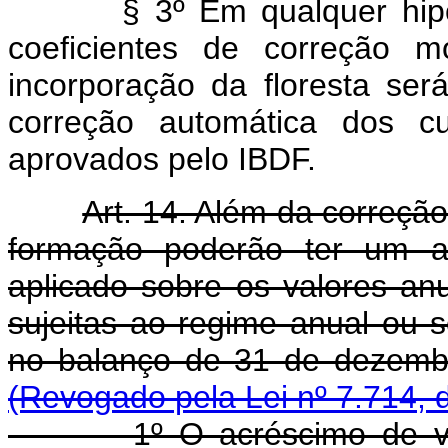
§ 3º Em qualquer hipótese
coeficientes de correção m
incorporação da floresta ser
correção automática dos cu
aprovados pelo IBDF.
Art. 14. Além da correção
formação poderão ter um a
aplicado sobre os valores anu
sujeitas ao regime anual ou s
no balanço de 31 d
(Revogado pela Lei nº 7.714, 
1º O acréscimo de valor 