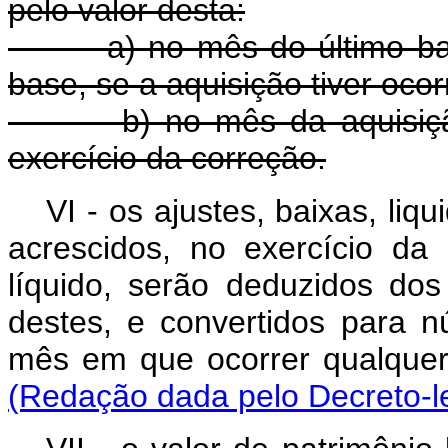
pelo valor desta:
a) no mês do último balan
base, se a aquisição tiver ocor
b) no mês da aquisição, s
exercício da correção.
VI - os ajustes, baixas, liq
acrescidos, no exercício da
líquido, serão deduzidos do
destes, e convertidos para 
mês em que ocorrer q
(Redação dada pelo Decreto-le