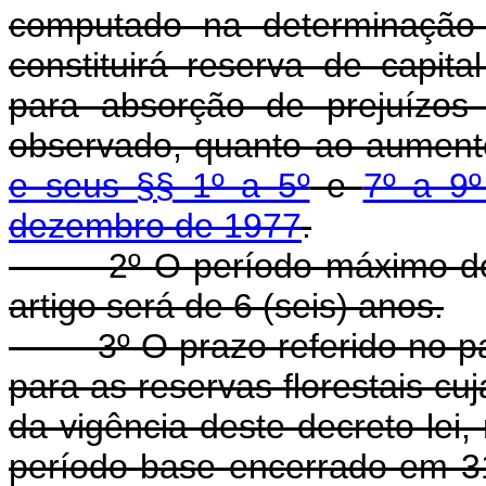
computado na determinação 
constituirá reserva de capit
para absorção de prejuízos 
observado, quanto ao aumento
e seus §§ 1º a 5º
e
7º a 9º
dezembro de 1977
.
2º O período máximo de uso
artigo será de 6 (seis) anos.
3º O prazo referido no parág
para as reservas florestais cu
da vigência deste decreto-lei
período-base encerrado em 3