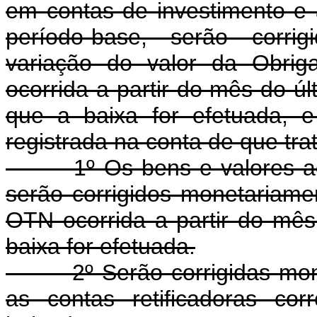
em contas de investimento e a
período-base, serão corri
variação do valor da Obrig
ocorrida a partir do mês do ú
que a baixa for efetuada, e
registrada na conta de que trata
1º Os bens e valores acre
serão corrigidos monetariame
OTN ocorrida a partir do mê
baixa for efetuada.
2º Serão corrigidas moneta
as contas retificadoras co