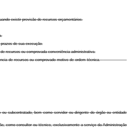
uando existir previsão de recursos orçamentários.
a.
s prazos de sua execução.
 de recursos ou comprovada conveniência administrativa.
iência de recursos ou comprovado motivo de ordem técnica.
 ou subcontratado, bem como servidor ou dirigente do órgão ou entidade
ão, como consultor ou técnico, exclusivamente a serviço da Administração