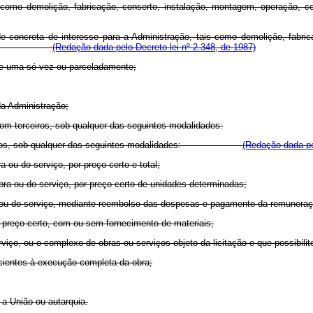
como demolição, fabricação, conserto, instalação, montagem, operação, c
dade concreta de interesse para a Administração, tais como demolição, fabr
fissionais;
(Redação dada pelo Decreto-lei nº 2.348, de 1987)
e uma só vez ou parceladamente;
da Administração;
m terceiros, sob qualquer das seguintes modalidades:
ros, sob qualquer das seguintes modalidades:
(Redação dada pel
u do serviço, por preço certo e total;
a ou do serviço, por preço certo de unidades determinadas;
 do serviço, mediante reembolso das despesas e pagamento da remuneração
preço certo, com ou sem fornecimento de materiais;
viço, ou o complexo de obras ou serviços objeto da licitação e que possibilit
cientes à execução completa da obra;
a União ou autarquia.