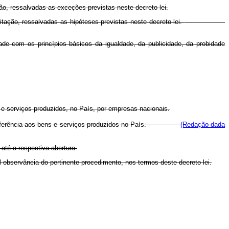
ão, ressalvadas as exceções previstas neste decreto-lei.
tação, ressalvadas as hipóteses previstas neste decreto-lei.
ade com os princípios básicos da igualdade, da publicidade, da probidade
e serviços produzidos, no País, por empresas nacionais.
ferência aos bens e serviços produzidos no País.
(Redação dada
até a respectiva abertura.
el observância do pertinente procedimento, nos termos deste decreto-lei.