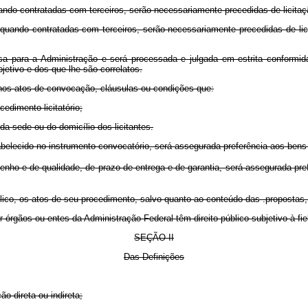
ando contratadas com terceiros, serão necessariamente precedidas de licitaç
quando contratadas com terceiros, serão necessariamente precedidas de lici
josa para a Administração e será processada e julgada em estrita conformid
jetivo e dos que lhe são correlatos.
 nos atos de convocação, cláusulas ou condições que:
dimento licitatório;
 sede ou do domicílio dos licitantes.
lecido no instrumento convocatório, será assegurada preferência aos bens 
nho e de qualidade, de prazo de entrega e de garantia, será assegurada pre
co, os atos de seu procedimento, salvo quanto ao conteúdo das .propostas, 
r órgãos ou entes da Administração Federal têm direito público subjetivo à fi
SEÇÃO
II
Das Definições
o direta ou indireta;