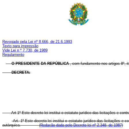
Revogado pela Lei nº 8.666, de 21.6.1993
Texto para impressão
Vide Lei n º 7.730, de 1989
Regulamento
O
PRESIDENTE
DA
REPÚBLICA
, com fundamento nos artigos 8º, i
DECRETA:
Art 1º Este decreto-lei institui o estatuto jurídico das licitações e c
Art. 1º Este decreto-lei institui o estatuto jurídico das licitações
autárquica.
(Redação dada pelo Decreto-lei nº 2.348, de 1987)