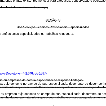
atérias-primas existentes no local para execução, conservação e operação
rabilidade da obra ou do serviço;
SEÇÃO
IV
Dos Serviços Técnicos Profissionais Especializados
 profissionais especializados os trabalhos relativos a:
pelo Decreto-lei nº 2.348, de 1987)
 ou empresas de notória especialização dispensa licitação.
cujo conceito no campo de sua especialidade, decorrente de desempenho an
ermita inferir que o seu trabalho é o mais adequado à plena satisfação do obj
al ou empresa cujo conceito no campo de sua especialidade, decorrente de de
s atividades, permita inferir que o seu trabalho é o mais adequado à plena s