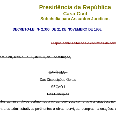
Presidência da República
Casa Civil
Subchefia para Assuntos Jurídicos
DECRETO-LEI Nº 2.300, DE 21 DE NOVEMBRO DE 1986.
Dispõe sobre licitações e contratos da Adm
tem XVII, letra
c
, e 55, item II, da Constituição,
CAPÍTULO I
Das Disposições Gerais
SEÇÃO
I
Dos Princípios
ontratos administrativos pertinentes a obras, serviços, compras e alienações, n
 e contratos administrativos pertinentes a obras, serviços, compras, alienaçõ