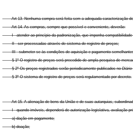
Art 13. Nenhuma compra será feita sem a adequada caracterização de 
Art 14. As compras, sempre que possível e conveniente, deverão:
I - atender ao princípio da padronização, que imponha compatibilidade d
II - ser processadas através de sistema de registro de preços;
III - submeter-se às condições de aquisição e pagamento semelhantes 
§ 1º O registro de preços será precedido de ampla pesquisa de merca
§ 2º Os preços registrados serão periodicamente publicados no
Diário
§ 3º O sistema de registro de preços será regulamentado por decreto.
Art 15. A alienação de bens da União e de suas autarquias, subordina
I - quando imóveis, dependerá de autorização legislativa, avaliação p
a) dação em pagamento;
b) doação;