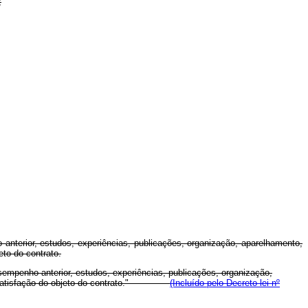
;
terior, estudos, experiências, publicações, organização, aparelhamento,
eto do contrato.
sempenho anterior, estudos, experiências, publicações, organização,
atisfação do objeto do contrato."
(Incluído pelo Decreto-lei nº