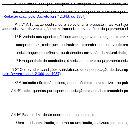
Art 2º As obras, serviços, compras e alienações da Administração, qu
Art. 2º As obras, serviços, compras e alienações da Administração, 
(Redação dada pelo Decreto-lei nº 2.348, de 1987)
Art 3º A licitação destina-se a selecionar a proposta mais vanta
administrativa, da vinculação ao instrumento convocatório, do julgamento ob
§ 1º É vedado aos agentes públicos admitir, prever, incluir, ou tolerar,
I - comprometam, restrinjam, ou frustrem, o caráter competitivo do proce
II - estabeleçam preferências ou distinções em razão da naturalidade, da
§ 2º Em igualdade de condições, à vista do critério ou julgamento estabe
§ 2º Observadas condições satisfatórias de especificação de desempe
pelo Decreto-Lei nº 2.360, de 1987)
§ 3º A licitação não será sigilosa, sendo públicos, e acessíveis ao públi
Art 4º Todos quantos participem de licitação instaurada e procedida po
Art 5º Para os fins deste decreto-lei, considera-se:
I
-
Obra - toda construção, reforma ou ampliação, realizada por execuçã