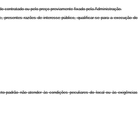
o contratado ou pelo preço previamente fixado pela Administração.
presentes razões de interesse público, qualificar-se para a execução do
eto-padrão não atender às condições peculiares do local ou às exigências