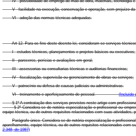
IV - possibilidade de emprego de mão-de-obra, materiais, tecnologia e m
V - facilidade na execução, conservação e operação, sem prejuízo da du
VI - adoção das normas técnicas adequadas.
Art 12. Para os fins deste decreto-lei, consideram-se serviços técnicos
I - estudos técnicos, planejamentos e projetos básicos ou executivos;
II - pareceres, perícias e avaliações em geral;
III - assessorias ou consultarias técnicas e auditorias financeiras;
IV - fiscalização, supervisão ou gerenciamento de obras ou serviços;
V - patrocínio ou defesa de causas judiciais ou administrativas.
VI - treinamento e aperfeiçoamento de pessoal.
(Incluído 
§ 1º A contratação dos serviços previstos neste artigo com profissionais
§ 2º Considera-se de notória especialização o profissional ou empresa 
equipe técnica, ou de outros requisitos relacionados com suas atividades, p
Parágrafo único. Considera-se de notória especialização o profission
aparelhamento, equipe técnica, ou de outros requisitos relacionados com sua
2.348, de 1987)