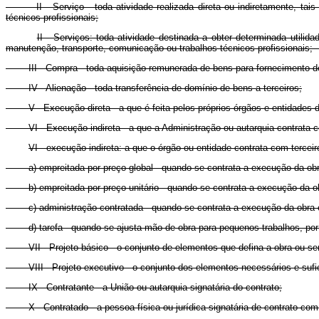
II - Serviço - toda atividade realizada direta ou indiretamente, tais 
técnicos profissionais;
II - Serviços: toda atividade destinada a obter determinada utili
manutenção, transporte, comunicação ou trabalhos técnicos pro
III - Compra - toda aquisição remunerada de bens para fornecimento d
IV - Alienação - toda transferência de domínio de bens a terceiros;
V
-
Execução direta - a que é feita pelos próprios órgãos e entidades 
VI - Execução indireta - a que a Administração ou autarquia contrata co
VI - execução indireta: a que o órgão ou entidade contrata com tercei
a) empreitada por preço global - quando se contrata a execução da obra o
b) empreitada por preço unitário - quando se contrata a execução da obr
c) administração contratada - quando se contrata a execução da obra ou
d) tarefa - quando se ajusta mão-de-obra para pequenos trabalhos, por 
VII - Projeto básico
-
o conjunto de elementos que defina a obra ou ser
VIII - Projeto executivo - o conjunto dos elementos necessários e sufi
IX - Contratante - a União ou autarquia signatária do contrato;
X - Contratado - a pessoa física ou jurídica signatária de contrato com 