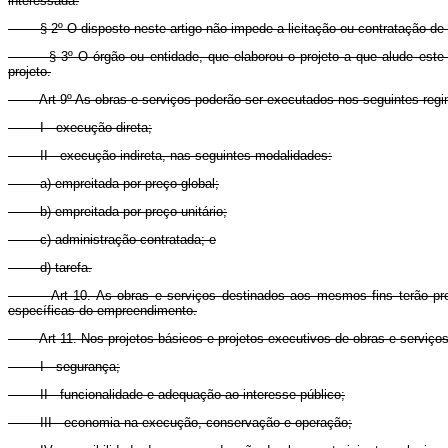
interessada.
§ 2º O disposto neste artigo não impede a licitação ou contratação de ob
§ 3º O órgão ou entidade, que elaborou o projeto a que alude este arti
projeto.
Art 9º As obras e serviços poderão ser executados nos seguintes reg
I - execução direta;
II - execução indireta, nas seguintes modalidades:
a) empreitada por preço global;
b) empreitada por preço unitário;
c) administração contratada; e
d) tarefa.
Art 10. As obras e serviços destinados aos mesmos fins terão pro
específicas do empreendimento.
Art 11. Nos projetos básicos e projetos executivos de obras e serviço
I - segurança;
II - funcionalidade e adequação ao interesse público;
III - economia na execução, conservação e operação;