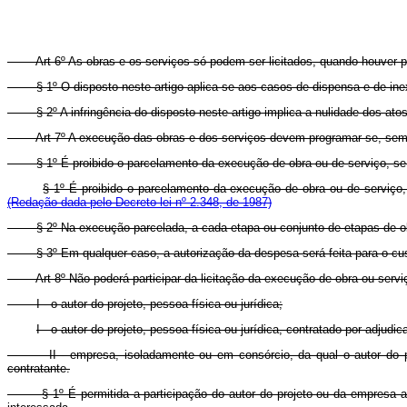
Art 6º As obras e os serviços só podem ser licitados, quando houver 
§ 1º O disposto neste artigo aplica-se aos casos de dispensa e de inexig
§ 2º A infringência do disposto neste artigo implica a nulidade dos atos
Art 7º A execução das obras e dos serviços devem programar-se, semp
§ 1º É proibido o parcelamento da execução de obra ou de serviço, se exi
§ 1º É proibido o parcelamento da execução de obra ou de serviço,
(Redação dada pelo Decreto-lei nº 2.348, de 1987)
§ 2º Na execução parcelada, a cada etapa ou conjunto de etapas de obra 
§ 3º Em qualquer caso, a autorização da despesa será feita para o custo
Art 8º Não poderá participar da licitação da execução de obra ou servi
I - o autor do projeto, pessoa física ou jurídica;
I - o autor do projeto, pessoa física ou jurídica, contratado por adjudic
II - empresa, isoladamente ou em consórcio, da qual o autor do projet
contratante.
§ 1º É permitida a participação do autor do projeto ou da empresa a que