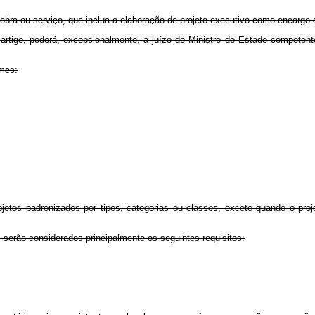
ra ou serviço, que inclua a elaboração de projeto executivo como encargo d
go, poderá, excepcionalmente, a juízo do Ministro de Estado competente, 
imes:
jetos padronizados por tipos, categorias ou classes, exceto quando o proj
s serão considerados principalmente os seguintes requisitos: