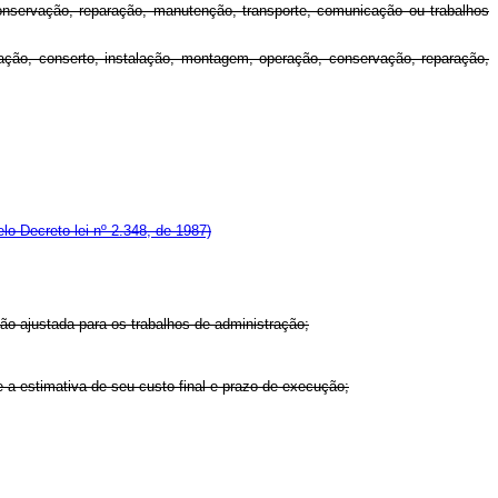
onservação, reparação, manutenção, transporte, comunicação ou trabalhos
icação, conserto, instalação, montagem, operação, conservação, reparação,
o Decreto-lei nº 2.348, de 1987)
 ajustada para os trabalhos de administração;
e a estimativa de seu custo final e prazo de execução;