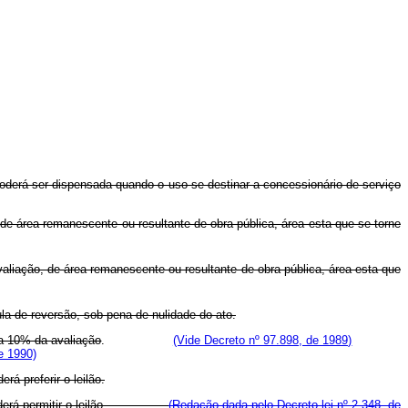
derá ser dispensada quando o uso se destinar a concessionário de serviço
 de área remanescente ou resultante de obra pública, área esta que se torne
 avaliação, de área remanescente ou resultante de obra pública, área esta que
a de reversão, sob pena de nulidade do ato.
 a 10% da avaliação
.
(Vide Decreto nº 97.898, de 1989)
e 1990)
á preferir o leilão.
ação poderá permitir o leilão.
(Redação dada pelo Decreto-lei nº 2.348, de