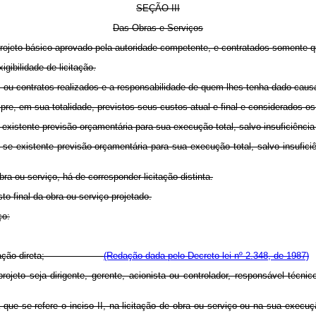
SEÇÃO
III
Das Obras e Serviços
projeto básico aprovado pela autoridade competente, e contratados somente q
ibilidade de licitação.
 ou contratos realizados e a responsabilidade de quem lhes tenha dado caus
re, em sua totalidade, previstos seus custos atual e final e considerados o
stente previsão orçamentária para sua execução total, salvo insuficiência
 se existente previsão orçamentária para sua execução total, salvo insufic
ou serviço, há de corresponder licitação distinta.
 final da obra ou serviço projetado.
ço:
ação direta;
(Redação dada pelo Decreto-lei nº 2.348, de 1987)
o seja dirigente, gerente, acionista ou controlador, responsável técnico
 se refere o inciso II, na licitação de obra ou serviço ou na sua execuç