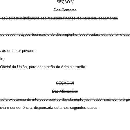
SEÇÃO
V
Das Compras
seu objeto e indicação dos recursos financeiros para seu pagamento.
e especificações técnicas e de desempenho, observadas, quando for o caso
às do setor privado.
do,
 Oficial
da União, para orientação da Administração.
SEÇÃO
VI
Das Alienações
das à existência de interesse público devidamente justificado, será sempre 
révia e concorrência, dispensada esta nos seguintes casos: