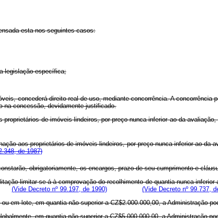
spensada esta nos seguintes casos:
legislação específica;
, concederá direito real de uso, mediante concorrência. A concorrência po
ico na concessão, devidamente justificado.
roprietários de imóveis lindeiros, por preço nunca inferior ao da avaliação,
ienação aos proprietários de imóveis lindeiros, por preço nunca inferior ao da
2.348, de 1987)
starão, obrigatoriamente, os encargos, prazo de seu cumprimento e cláusul
litação limitar-se-á à comprovação do recolhimento de quantia nunca inferior
(Vide Decreto nº 99.197, de 1990)
(Vide Decreto nº 99.737, d
u em lote, em quantia não superior a CZ$2.000.000,00, a Administração poder
ou globalmente, em quantia não superior a CZ$5.000.000,00, a Administr