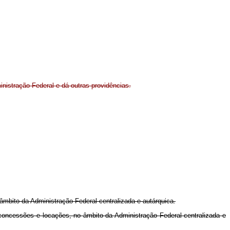
inistração Federal e dá outras providências.
o âmbito da Administração Federal centralizada e autárquica.
es, concessões e locações, no âmbito da Administração Federal centralizada e