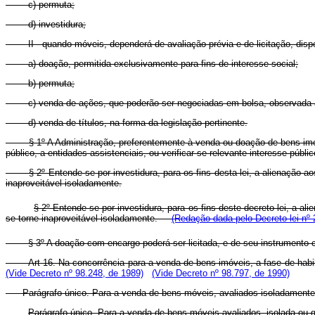
c) permuta;
d) investidura;
II - quando móveis, dependerá de avaliação prévia e de licitação, di
a) doação, permitida exclusivamente para fins de interesse social;
b) permuta;
c) venda de ações, que poderão ser negociadas em bolsa, observada a 
d) venda de títulos, na forma da legislação pertinente.
§ 1º A Administração, preferentemente à venda ou doação de bens imóveis
público, a entidades assistenciais, ou verificar-se relevante interesse públ
§ 2º Entende-se por investidura, para os fins desta lei, a alienação aos p
inaproveitável isoladamente.
§ 2º Entende-se por investidura, para os fins deste decreto-lei, a al
se torne inaproveitável isoladamente.
(Redação dada pelo Decreto-lei nº 
§ 3º A doação com encargo poderá ser licitada, e de seu instrumento con
Art 16. Na concorrência para a venda de bens imóveis, a fase de habi
(Vide Decreto nº 98.248, de 1989)
(Vide Decreto nº 98.797, de 1990)
Parágrafo único. Para a venda de bens móveis, avaliados isoladamente o
Parágrafo único. Para a venda de bens móveis avaliados, isolada 