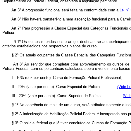
Departamento de Polícia Federal, observada a legislação pertinente.
Art 5º A progressão funcional será feita na conformidade com a
Lei nº
Art 6º Não haverá transferência nem ascenção funcional para a Carreira
Art 7º Para progressão à Classe Especial das Categorias Funcionais d
Polícia.
§ 1º Os cursos referidos neste artigo, destinam-se ao aperfeiçoame
critérios estabelecidos nos respectivos planos de curso.
§ 2º Os atuais ocupantes da Classe Espacial das Categorias Funcionai
Art 8º Ao servidor que completar com aproveitamento os cursos de f
Policial Federal, com os percentuais calculados sobre o vencimento 
I - 10% (dez por cento): Curso de Formação Policial Profissional;
II - 20% (vinte por cento): Curso Especial de Policia.
(Vide Le
III - 20% (vinte por cento): Curso Superior de Polícia.
(Vid
§ 1º Na ocorrência de mais de um curso, será atribuída somente a ind
§ 2º A Indenização de Habilitação Policial Federal é incorporada aos p
§ 3º O policial federal que já tiver concluído os Cursos de Formação Pr