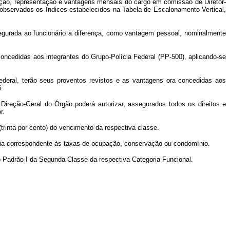
buição, representação e vantagens mensais do cargo em comissão de Diretor-
, observados os índices estabelecidos na Tabela de Escalonamento Vertical,
segurada ao funcionário a diferença, como vantagem pessoal, nominalmente
concedidas aos integrantes do Grupo-Polícia Federal (PP-500), aplicando-se
deral, terão seus proventos revistos e as vantagens ora concedidas aos
i.
Direção-Geral do Órgão poderá autorizar, assegurados todos os direitos e
r.
trinta por cento) do vencimento da respectiva classe.
ncia correspondente às taxas de ocupação, conservação ou condomínio.
o Padrão I da Segunda Classe da respectiva Categoria Funcional.