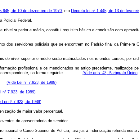
 5.645, de 10 de dezembro de 1970
, e o
Decreto-lei nº 1.445, de 13 de feverei
 Policial Federal.
e nível superior e médio, constitui requisito básico a conclusão com aprovei
nto dos servidores policiais que se encontrem no Padrão final da Primeira 
s de nível superior e médio serão matriculados nos referidos cursos, por or
ormação profissional e os mencionados no artigo precedente, realizados pel
básico correspondente, na forma seguinte:
(Vide arts. 4º, Parágrafo Único
(Vide Lei nº 7.923, de 1989)
i nº 7.923, de 1989)
e Lei nº 7.923, de 1989)
enização de maior valor percentual.
roventos da aposentadoria do servidor.
ofissional e Curso Superior de Polícia, fará jus à Indenização referida neste a