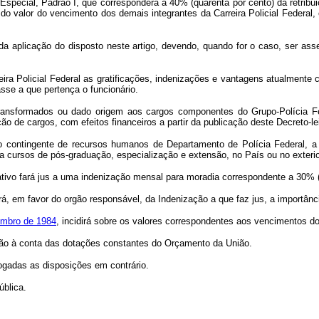
 Especial, Padrão I, que corresponderá a 40% (quarenta por cento) da retri
do valor do vencimento dos demais integrantes da Carreira Policial Federal
a aplicação do disposto neste artigo, devendo, quando for o caso, ser as
ra Policial Federal as gratificações, indenizações e vantagens atualmente 
sse a que pertença o funcionário.
transformados ou dado origem aos cargos componentes do Grupo-Polícia Fe
o de cargos, com efeitos financeiros a partir da publicação deste Decreto-le
o contingente de recursos humanos de Departamento de Polícia Federal, a 
a cursos de pós-graduação, especialização e extensão, no País ou no exterio
ativo fará jus a uma indenização mensal para moradia correspondente a 30% (
rá, em favor do orgão responsável, da Indenização a que faz jus, a importâ
zembro de 1984
, incidirá sobre os valores correspondentes aos vencimentos d
rão à conta das dotações constantes do Orçamento da União.
vogadas as disposições em contrário.
blica.