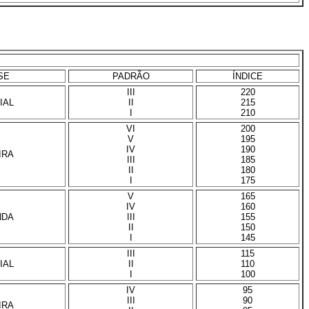
SE
PADRÃO
ÍNDICE
III
220
IAL
II
215
I
210
VI
200
V
195
IV
190
IRA
III
185
II
180
I
175
V
165
IV
160
NDA
III
155
II
150
I
145
III
115
IAL
II
110
I
100
IV
95
III
90
IRA