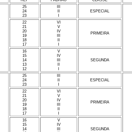
25
III
24
II
ESPECIAL
23
I
22
VI
21
V
20
IV
PRIMEIRA
19
III
18
II
17
I
16
V
15
IV
14
III
SEGUNDA
13
II
12
I
25
III
24
II
ESPECIAL
23
I
22
VI
21
V
20
IV
PRIMEIRA
19
III
18
II
17
I
16
V
15
IV
14
III
SEGUNDA