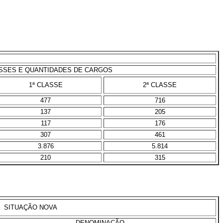
SSES E QUANTIDADES DE CARGOS
1ª CLASSE
2ª CLASSE
477
716
137
205
117
176
307
461
3.876
5.814
210
315
SITUAÇÃO NOVA
DENOMINAÇÃO