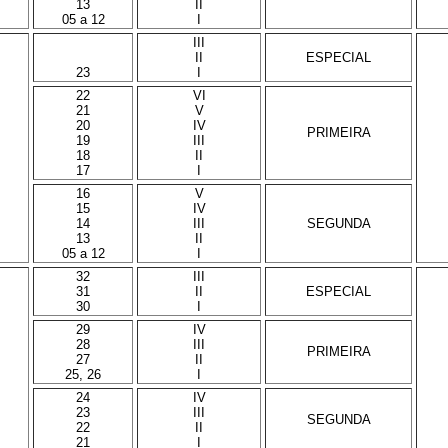
13
II
05 a 12
I
III
II
ESPECIAL
23
I
22
VI
21
V
20
IV
PRIMEIRA
19
III
18
II
17
I
16
V
15
IV
14
III
SEGUNDA
13
II
05 a 12
I
32
III
31
II
ESPECIAL
30
I
29
IV
28
III
PRIMEIRA
27
II
25, 26
I
24
IV
23
III
SEGUNDA
22
II
21
I