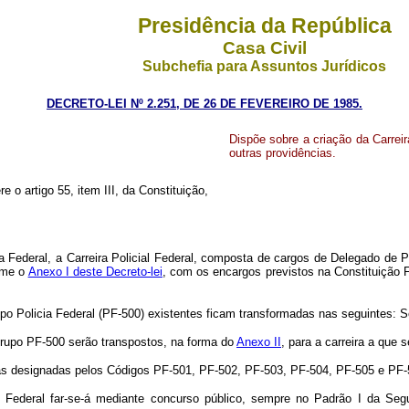
Presidência da República
Casa Civil
Subchefia para Assuntos Jurídicos
DECRETO-LEI Nº 2.251, DE 26 DE FEVEREIRO DE 1985.
Dispõe sobre a criação da Carreir
outras providências.
e o artigo 55, item III, da Constituição,
Federal, a Carreira Policial Federal, composta de cargos de Delegado de Pol
orme o
Anexo I deste Decreto-lei
, com os encargos previstos na Constitu
upo Policia Federal (PF-500) existentes ficam transformadas nas seguintes: 
Grupo PF-500 serão transpostos, na forma do
Anexo II
, para a carreira a que s
ias designadas pelos Códigos PF-501, PF-502, PF-503, PF-504, PF-505 e PF-
al Federal far-se-á mediante concurso público, sempre no Padrão I da Se