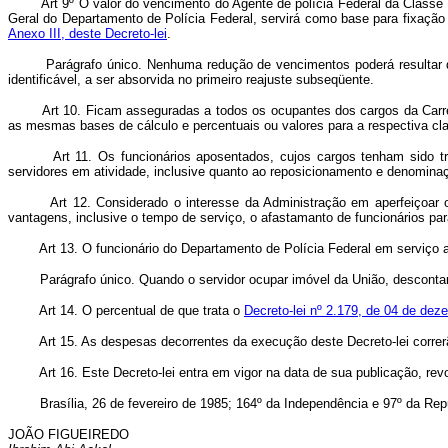
Art 9º O valor do vencimento do Agente de polícia Federal da Classe
Geral do Departamento de Polícia Federal, servirá como base para fixação 
Anexo III, deste Decreto-lei
.
Parágrafo único. Nenhuma redução de vencimentos poderá resultar d
identificável, a ser absorvida no primeiro reajuste subseqüente.
Art 10. Ficam asseguradas a todos os ocupantes dos cargos da Carrei
as mesmas bases de cálculo e percentuais ou valores para a respectiva cla
Art 11. Os funcionários aposentados, cujos cargos tenham sido 
servidores em atividade, inclusive quanto ao reposicionamento e denominaçã
Art 12. Considerado o interesse da Administração em aperfeiçoar 
vantagens, inclusive o tempo de serviço, o afastamanto de funcionários par
Art 13. O funcionário do Departamento de Polícia Federal em serviço 
Parágrafo único. Quando o servidor ocupar imóvel da União, desconta
Art 14. O percentual de que trata o
Decreto-lei nº 2.179, de 04 de de
Art 15. As despesas decorrentes da execução deste Decreto-lei corre
Art 16. Este Decreto-lei entra em vigor na data de sua publicação, re
Brasília, 26 de fevereiro de 1985; 164º da Independência e 97º da Repú
JOÃO FIGUEIREDO