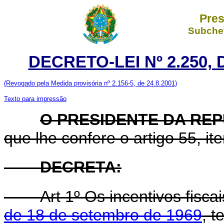
Pres
Subchef
DECRETO-LEI Nº 2.250, 
(Revogado pela Medida provisória nº 2.156-5, de 24.8.2001)
Texto para impressão
O PRESIDENTE DA RE
que lhe confere o artigo 55, ite
DECRETA:
Art 1º Os incentivos fiscai
de 18 de setembro de 1969
, t