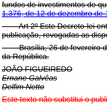
fundos de investimentos de qu
1.376, de 12 de dezembro de
Art 2º Este Decreto-lei entr
publicação, revogadas as disp
Brasília, 26 de fevereiro d
da República.
JOÃO FIGUEIREDO
Ernane Galvêas
Delfim Netto
Este texto não substitui o pu