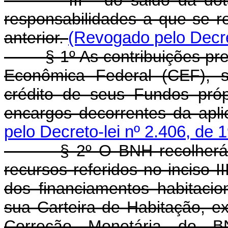
III - do saldo da dotaçã
responsabilidades a que se r
anterior.
(Revogado pelo Decret
§ 1º As contribuições previs
Econômica Federal (CEF), s
crédito de seus Fundos próp
encargos decorrentes da apli
pelo Decreto-lei nº 2.406, de 
§ 2º O BNH recolherá à C
recursos referidos no inciso II
dos financiamentos habitacio
sua Carteira de Habitação, e
Correção Monetária do 