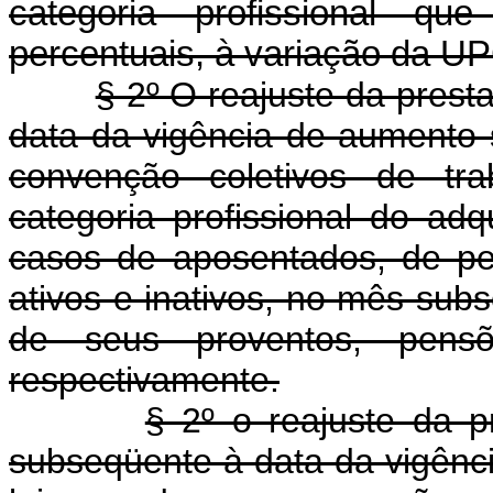
categoria profissional q
percentuais, à variação da UP
§ 2º O reajuste da pres
data da vigência de aumento s
convenção coletivos de tr
categoria profissional do ad
casos de aposentados, de pen
ativos e inativos, no mês sub
de seus proventos, pensõ
respectivamente.
§ 2º o reajuste da 
subseqüente à data da vigênci