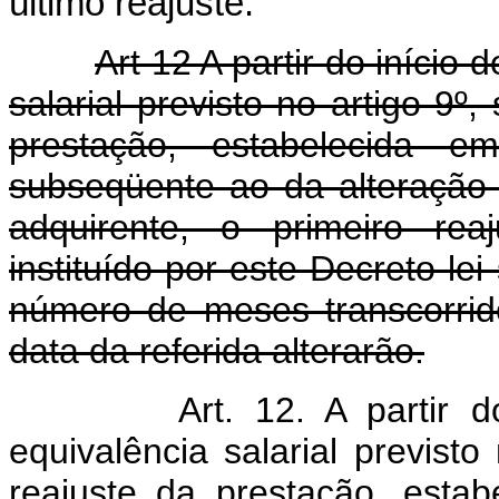
último reajuste.
Art 12 A partir do início 
salarial previsto no artigo 9
prestação, estabelecida 
subseqüente ao da alteração s
adquirente, o primeiro rea
instituído por este Decreto-le
número de meses transcorrido
data da referida alterarão.
Art. 12. A partir d
equivalência salarial previst
reajuste da prestação, estab