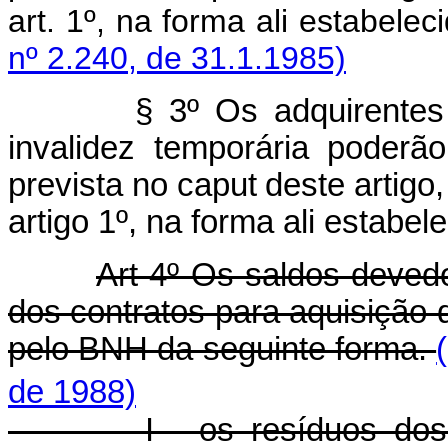
art. 1º, na forma ali estabelec
nº 2.240, de 31.1.1985)
§ 3º Os adquirentes de
invalidez temporária poderã
prevista no caput
deste artigo
artigo 1º, na forma ali estabele
Art 4º Os saldos devedo
dos contratos para aquisição 
pelo BNH da seguinte forma.
de 1988)
I - os resíduos dos sal