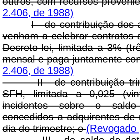
outros, com recursos proveni
2.406, de 1988)
I - de contribuição dos
venham a celebrar contratos a
Decreto-lei, limitada a 3% (t
mensal e paga juntamente co
2.406, de 1988)
II - de contribuição trime
SFH, limitada a 0,025 (vin
incidentes sobre o saldo 
concedidos a adquirentes de m
dia do trimestre; e
(Revogado p