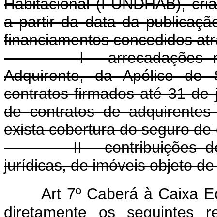
Habitacional (FUNDHAB), cria
a partir da data da publicaçã
financiamentos concedidos atr
I - arrecadações mens
Adquirente, da Apólice de S
contratos firmados até 31 de 
de contratos de adquirentes
exista cobertura do seguro de 
II - contribuições dos v
jurídicas, de imóveis objeto de
Art 7º Caberá à Caixa E
diretamente os seguintes r