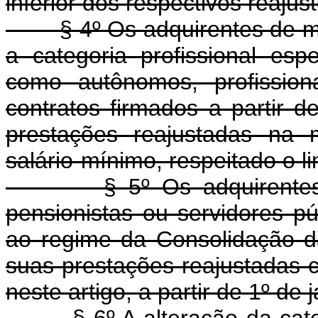
inferior dos respectivos reajust
§ 4º Os adquirentes de mor
a categoria profissional esp
como autônomos, profissiona
contratos firmados a partir d
prestações reajustadas na
salário-mínimo, respeitado o li
§ 5º Os adquirentes de 
pensionistas ou servidores púb
ao regime da Consolidação d
suas prestações reajustadas c
neste artigo, a partir de 1º de 