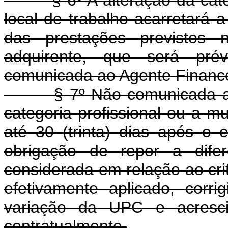
§ 6º A alteração da catego
local de trabalho acarretará a
das prestações previstos 
adquirente, que será prév
comunicada ao Agente Finance
§ 7º Não comunicada ao Ag
categoria profissional ou a m
até 30 (trinta) dias após o e
obrigação de repor a difer
considerada em relação ao crit
efetivamente aplicado, cor
variação da UPC e acresc
contratualmente.