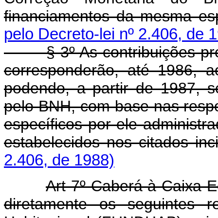
financiamentos da mesma esp
pelo Decreto-lei nº 2.406, de 
§ 3º As contribuições previs
corresponderão, até 1986, a
podendo, a partir de 1987, s
pelo BNH, com base nas respo
específicos por ele administr
estabelecidos nos citados inc
2.406, de 1988)
Art 7º Caberá à Caixa 
diretamente os seguintes r