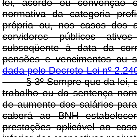
lei, acordo ou convenção c
normativa da categoria prof
própria ou, nos casos dos 
servidores públicos ativ
subseqüente à data da corr
pensões e vencimentos ou sa
dada pelo Decreto-Lei nº 2.24
§ 3º Sempre que da lei, do
trabalho ou da sentença norm
de aumento dos salários para
caberá ao BNH estabelecer 
prestações aplicável ao caso