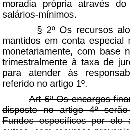
moradia própria através d
salários-mínimos.
§ 2º Os recursos alocado
mantidos em conta especial 
monetariamente, com base n
trimestralmente à taxa de ju
para atender às responsabi
referido no artigo 1º.
Art 6º Os encargos fina
disposto no artigo 4º serã
Fundos específicos por ele a