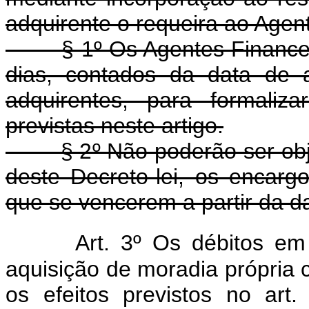
adquirente o requeira ao Agen
§ 1º Os Agentes Financeiro
dias, contados da data de 
adquirentes, para formaliz
previstas neste artigo.
§ 2º Não poderão ser objeto
deste Decreto-lei, os encarg
que se vencerem a partir da d
Art. 3º Os débitos em
aquisição de moradia própria 
os efeitos previstos no art.