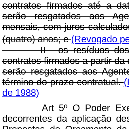
contratos firmados até a da
serão resgatados aos Age
mensais, com juros calculados
(quatro) anos; e
(Revogado pel
II - os resíduos dos sa
contratos firmados a partir da
serão resgatados aos Agent
término do prazo contratual.
(
de 1988)
Art 5º O Poder Exe
decorrentes da aplicação des