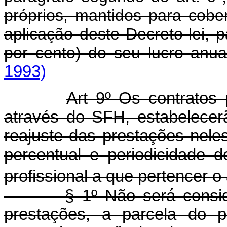
próprios, mantidos para cobe
aplicação deste Decreto-lei, 
por cento) do seu lucro anua
1993)
Art 9º Os contratos 
através do SFH, estabelecer
reajuste das prestações nel
percentual e periodicidade 
profissional a que pertencer o
§ 1º Não será considerad
prestações, a parcela do p