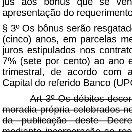
jus aos bônus que se v
apresentação do requerimento 
§ 3º Os bônus serão resgata
(cinco) anos, em parcelas 
juros estipulados nos contrat
7% (sete por cento) ao ano 
trimestral, de acordo com 
Capital do referido Banco (UP
Art 3º Os débitos decor
moradia própria celebrados n
da publicação deste Decret
mediante incorporação ao res