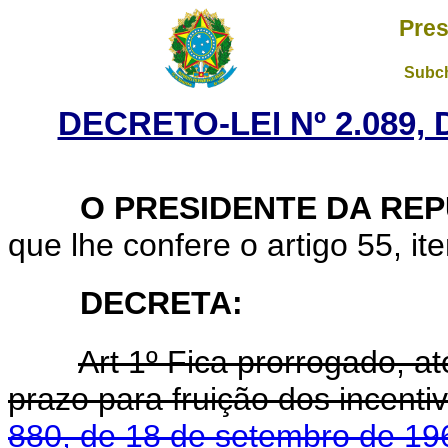
Pres
Subch
DECRETO-LEI Nº 2.089,
O PRESIDENTE DA REP
que lhe confere o artigo 55, ite
DECRETA:
Art 1º Fica prorrogado, at
prazo para fruição dos incentiv
880, de 18 de setembro de 19