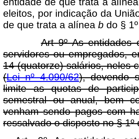
entidade de que trata a alíne
eleitos, por indicação da Uni
de que trata a alínea
b
do § 1º
Art 9º As entidades
servidores ou empregados, e
14 (quatorze) salários, neles 
(
Lei nº 4.090/62
), devendo s
limite as quotas de partici
semestral ou anual, bem co
venham sendo pagos com hab
ressalvado o disposto no § 1º d