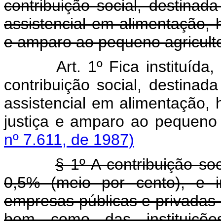
contribuição social, destinad
assistencial em alimentação, 
e amparo ao pequeno agriculto
Art. 1º Fica instituída
contribuição social, destinad
assistencial em alimentação, 
justiça e amparo ao pequeno 
nº 7.611, de 1987)
§ 1º A contribuição soc
0,5% (meio por cento), e i
empresas públicas e privadas
bem como das instituiçõe