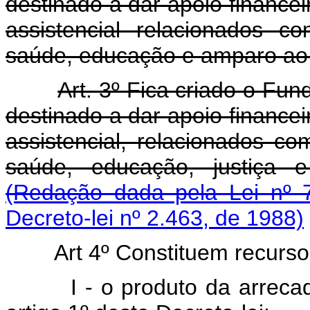
destinado a dar apoio financei
assistencial relacionados c
saúde, educação e amparo ao 
Art. 3º Fica criado o Fun
destinado a dar apoio financei
assistencial, relacionados co
saúde, educação, justiça 
(Redação dada pela Lei nº 
Decreto-lei nº 2.463, de 1988)
Art 4º Constituem recurso
I - o produto da arrecadaçã