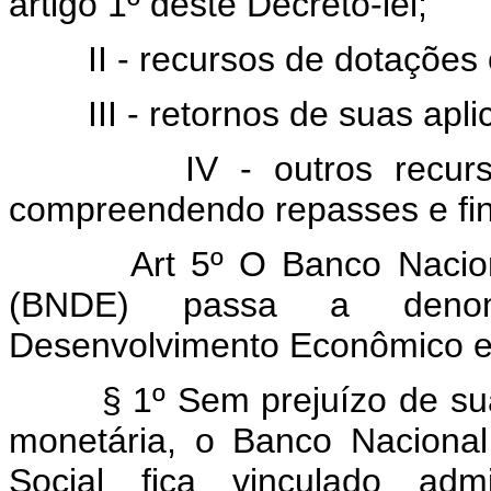
artigo 1º deste Decreto-lei;
II - recursos de dotações o
III - retornos de suas apli
IV - outros recursos d
compreendendo repasses e fi
Art 5º O Banco Nacional
(BNDE) passa a denom
Desenvolvimento Econômico e
§ 1º Sem prejuízo de sua s
monetária, o Banco Naciona
Social fica vinculado admi