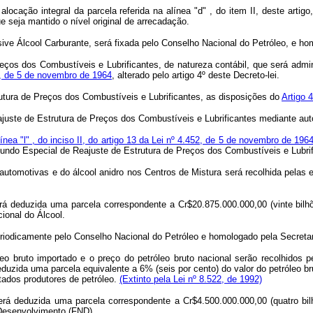
cação integral da parcela referida na alínea "d" , do item II, deste artig
 seja mantido o nível original de arrecadação.
lusive Álcool Carburante, será fixada pelo Conselho Nacional do Petróleo, e 
reços dos Combustíveis e Lubrificantes, de natureza contábil, que será admi
452, de 5 de novembro de 1964
, alterado pelo artigo 4º deste Decreto-lei.
utura de Preços dos Combustíveis e Lubrificantes, as disposições do
Artigo 
juste de Estrutura de Preços dos Combustíveis e Lubrificantes mediante aut
línea "l" , do inciso II, do artigo 13 da Lei nº 4.452, de 5 de novembro de 196
Fundo Especial de Reajuste de Estrutura de Preços dos Combustíveis e Lubrif
as automotivas e do álcool anidro nos Centros de Mistura será recolhida pelas
erá deduzida uma parcela correspondente a Cr$20.875.000.000,00 (vinte bilhõ
ional do Álcool.
 periodicamente pelo Conselho Nacional do Petróleo e homologado pela Secreta
óleo bruto importado e o preço do petróleo bruto nacional serão recolhido
duzida uma parcela equivalente a 6% (seis por cento) do valor do petróleo br
tados produtores de petróleo.
(Extinto pela Lei nº 8.522, de 1992)
será deduzida uma parcela correspondente a Cr$4.500.000.000,00 (quatro bi
 Desenvolvimento (FND).