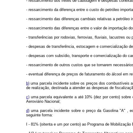
- ressarcimento dos fretes de cabotagem e despesas conexas
- ressarcimento da diferença entre o custo do petróleo impo
- ressarcimento das diferenças cambiais relativas a petróleo 
- ressarcimento das diferenças entre o valor de importação d
- transferências por rodovias, ferrovias, fluviais, lacustres o
- despesas de transferência, estocagem e comercialização de 
- despesas com subsídio, transporte e comercialização do ca
- ressarcimento de outros custos que se tornarem necessários
- eventual diferença de preços de faturamento do álcool em re
b)
uma parcela incidente sobre os preços dos combustíveis au
de realização, destinada a atender as despesas de fiscalizaçã
c)
uma parcela equivalente a até 10% (dez por cento) sobre o
Aeroviário Nacional;
d)
uma parcela incidente sobre o preço da Gasolina "A" , eq
seguinte forma:
I - 81% (oitenta e um por cento) ao Programa de Mobilização 