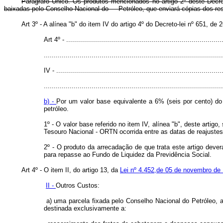
Parágrafo Único. Os produtos mencionados no artigo 2º deste Decret
baixadas pelo Conselho Nacional do Petróleo, que enviará cópias dos resp
Art 3º - A alínea "b" do item IV do artigo 4º do Decreto-lei nº 651, d
Art 4º - ..............................................................................
..........................................................................................
IV - ...................................................................................
..........................................................................................
b) -
Por um valor base equivalente a 6% (seis por cento) do 
petróleo.
1º - O valor base referido no item IV, alínea "b", deste arti
Tesouro Nacional - ORTN ocorrida entre as datas de reajustes
2º - O produto da arrecadação de que trata este artigo deve
para repasse ao Fundo de Liquidez da Previdência Social.
Art 4º - O item II, do artigo 13, da
Lei nº 4.452,de 05 de novembro de
II -
Outros Custos:
a) uma parcela fixada pelo Conselho Nacional do Petróleo, a 
destinada exclusivamente a: