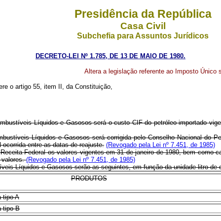
Presidência da República
Casa Civil
Subchefia para Assuntos Jurídicos
DECRETO-LEI Nº 1.785, DE 13 DE MAIO DE 1980.
Altera a legislação referente ao Imposto Único 
re o artigo 55, item II, da Constituição,
ombustíveis Líquidos e Gasosos será o custo CIF do petróleo importado vigent
mbustíveis Líquidos e Gasosos será corrigida pelo Conselho Nacional do Pe
ocorrida entre as datas de reajuste.
(Revogado pela Lei nº 7.451, de 1985)
Receita Federal os valores vigentes em 31 de janeiro de 1980, bem como cad
 valores.
(Revogado pela Lei nº 7.451, de 1985)
íveis Líquidos e Gasosos serão as seguintes, em função da unidade litro de 
PRODUTOS
 tipo A
 tipo B