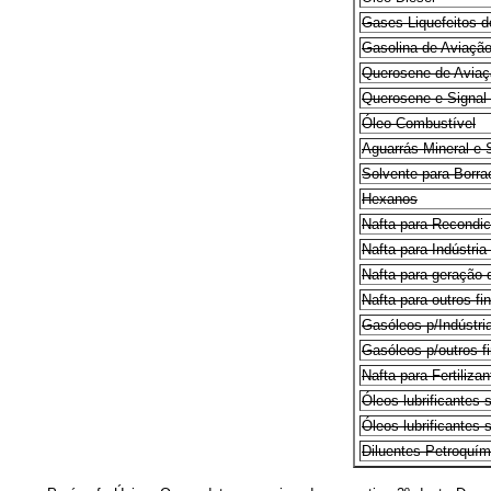
Gases Liquefeitos d
Gasolina de Aviaçã
Querosene de Aviaç
Querosene e Signal 
Óleo Combustível
Aguarrás Mineral e
Solvente para Borr
Hexanos
Nafta para Recondic
Nafta para Indústri
Nafta para geração 
Nafta para outros fi
Gasóleos p/Indústri
Gasóleos p/outros f
Nafta para Fertiliza
Óleos lubrificantes
Óleos lubrificantes
Diluentes Petroquími