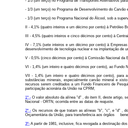
- 1/3 (um terço) no Programa de Transportes Alternativos par
- 1/3 (um terço) no Programa de Desenvolvimento do Carvão e 
- 1/3 (um terço) no Programa Nacional do Álcool, sob a superv
II - 4,1% (quatro inteiros e um décimo por cento) à Petróleo 
III - 4,5% (quatro inteiros e cinco décimos por cento) à Cent
IV - 7,1% (sete inteiros e um décimo por cento) à Empresa
desenvolvimento de tecnologia nuclear e na implantação de un
V - 0,5% (cinco décimos por cento) à Comissão Nacional da E
VI - 1,4% (um inteiro e quatro décimos por cento), ao Fundo 
VII - 1,4% (um inteiro e quatro décimos por cento), para
substâncias minerais, especialmente carvão mineral e xis
recursos serem creditados a um Fundo Financeiro de Pesqui
participação acionária da União na CPRM;
1º -
O valor absoluto da alínea "d" , do item II, deste artigo
Nacional - ORTN, ocorrida entre as datas de reajuste.
2º -
Os recursos de que tratam as alíneas "b", "c", e "d" , d
Orçamentária da União, para transferência aos órgãos benef
3º-
A partir de 1981, inclusive, fica revogada a destinação dos r