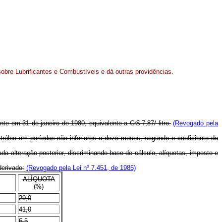
sobre Lubrificantes e Combustíveis e dá outras providências.
e em 31 de janeiro de 1980, equivalente a Cr$ 7,87/ litro.
(Revogado pela
tróleo em períodos não inferiores a doze meses, segundo o coeficiente da
a alteração posterior, discriminando base de cálculo, alíquotas, imposto e
derivado:
(Revogado pela Lei nº 7.451, de 1985)
ALÍQUOTA
(%)
29,0
41,0
6,5