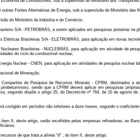
a Economia de Combustíveis, sob a supervisão do Ministério dos Transportes
outras Fontes Alternativas de Energia, sob a supervisão do Ministério das M
isão do Ministério da lndústria e do Comércio.
Brasileiro S/A - PETROBRÁS, a serem aplicados em pesquisas pioneiras na plat
rais Elétricas Brasileiras S/A - ELETROBRÁS, para aplicação em novas tecnolog
s Nucleares Brasileiras - NUCLEBRÁS, para aplicação em atividade de pesqu
idades do ciclo do combustível nuclear;
nergia Nuclear - CNEN, para aplicação em atividades de pesquisa nuclear bá
Nacional de Mineração;
 a Companhia de Pesquisa de Recursos Minerais - CPRM, destinados a atri
to pirobetuminoso, sendo que a CPRM deverá aplicar em pesquisas própri
sa, segundo dispõe o artigo 25, do Decreto-lei nº 764, de 15 de agosto de
, será corrigido em períodos não inferiores a doze meses, segundo o coeficie
o item II, deste artigo, serão recolhidos pelas empresas refinadoras, ao Ba
iciários.
ecursos de que trata a alínea "d" , do item II, deste artigo.