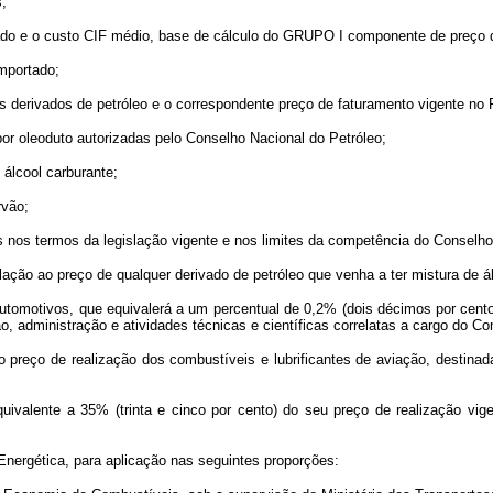
;
rtado e o custo CIF médio, base de cálculo do GRUPO I componente de preço d
importado;
os derivados de petróleo e o correspondente preço de faturamento vigente no 
u por oleoduto autorizadas pelo Conselho Nacional do Petróleo;
álcool carburante;
rvão;
 nos termos da legislação vigente e nos limites da competência do Conselho
lação ao preço de qualquer derivado de petróleo que venha a ter mistura de ál
tomotivos, que equivalerá a um percentual de 0,2% (dois décimos por cento
o, administração e atividades técnicas e científicas correlatas a cargo do Co
 preço de realização dos combustíveis e lubrificantes de aviação, destina
uivalente a 35% (trinta e cinco por cento) do seu preço de realização vig
Energética, para aplicação nas seguintes proporções: