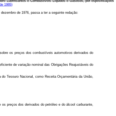
sobre Lubrificantes e Combustíveis Líquidos e Gasosos, por especificações
 de 1985)
 de dezembro de 1976, passa a ter a seguinte redação:
rá sobre os preços dos combustíveis automotivos derivados do
coeficiente de variação nominal das Obrigações Reajustáveis do
nta do Tesouro Nacional, como Receita Orçamentária da União,
e os preços dos derivados do petróleo e do álcool carburante,