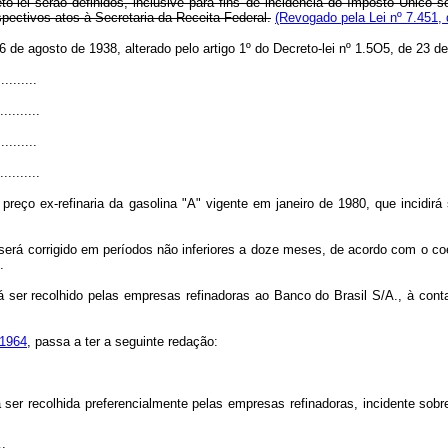
o-lei serão definidos, inclusive para fins de incidência do Imposto Único 
ectivos atos à Secretaria da Receita Federal.
(Revogado pela Lei nº 7.451,
e 26 de agosto de 1938, alterado pelo artigo 1º do Decreto-lei nº 1.5O5, de 23
..........
..........
..........
..........
preço ex-refinaria da gasolina "A" vigente em janeiro de 1980, que incidi
go, será corrigido em períodos não inferiores a doze meses, de acordo com o 
.
rá ser recolhido pelas empresas refinadoras ao Banco do Brasil S/A., à co
 1964
, passa a ter a seguinte redação:
ser recolhida preferencialmente pelas empresas refinadoras, incidente sobr