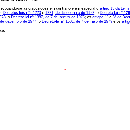
, revogando-se as disposições em contrário e em especial o
artigo 15 da Lei 
os
Decretos-leis nºs 1220
e
1221, de 15 de maio de 1972
; o
Decreto-lei nº 12
1973
; o
Decreto-lei nº 1387, de 7 de janeiro de 1975
; os
artigos 1º
e
3º do Decr
30 de dezembro de 1977
; o
Decreto-lei nº 1681, de 7 de maio de 1979
;e os
artig
ica.
*