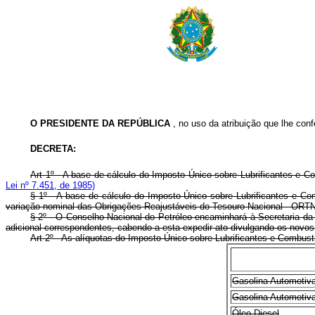
O PRESIDENTE DA REPÚBLICA
, no uso da atribuição que lhe confe
DECRETA:
Art 1º - A base de cálculo do Imposto Único sobre Lubrificantes e C
Lei nº 7.451, de 1985)
§ 1º - A base de cálculo do Imposto Único sobre Lubrificantes e Co
variação nominal das Obrigações Reajustáveis do Tesouro Nacional - ORTN 
§ 2º - O Conselho Nacional do Petróleo encaminhará à Secretaria da 
adicional correspondentes, cabendo a esta expedir ato divulgando os novos
Art 2º - As alíquotas do Imposto Único sobre Lubrificantes e Combust
Gasolina Automotiva
Gasolina Automotiva
Óleo Diesel