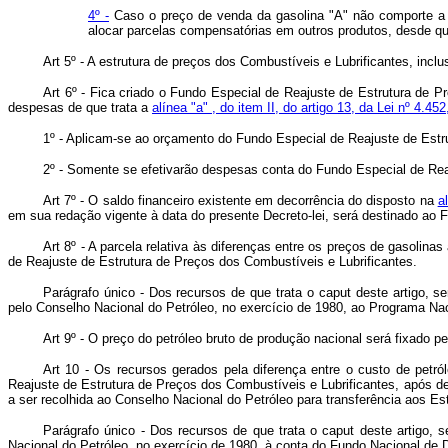
4º -
Caso o preço de venda da gasolina "A" não comporte a alo
alocar parcelas compensatórias em outros produtos, desde que
Art 5º - A estrutura de preços dos Combustíveis e Lubrificantes, inc
Art 6º - Fica criado o Fundo Especial de Reajuste de Estrutura de P
despesas de que trata a
alínea "a" , do item II, do artigo 13, da Lei nº 4.
1º - Aplicam-se ao orçamento do Fundo Especial de Reajuste de Estr
2º - Somente se efetivarão despesas conta do Fundo Especial de Rea
Art 7º - O saldo financeiro existente em decorrência do disposto na
a
em sua redação vigente à data do presente Decreto-lei, será destinado ao 
Art 8º - A parcela relativa às diferenças entre os preços de gasolin
de Reajuste de Estrutura de Preços dos Combustíveis e Lubrificantes.
Parágrafo único - Dos recursos de que trata o caput deste artigo, s
pelo Conselho Nacional do Petróleo, no exercício de 1980, ao Programa Nac
Art 9º - O preço do petróleo bruto de produção nacional será fixado
Art 10 - Os recursos gerados pela diferença entre o custo de petr
Reajuste de Estrutura de Preços dos Combustíveis e Lubrificantes, após de
a ser recolhida ao Conselho Nacional do Petróleo para transferência aos Es
Parágrafo único - Dos recursos de que trata o caput deste artigo, 
Nacional do Petróleo, no exercício de 1980, à conta do Fundo Nacional de