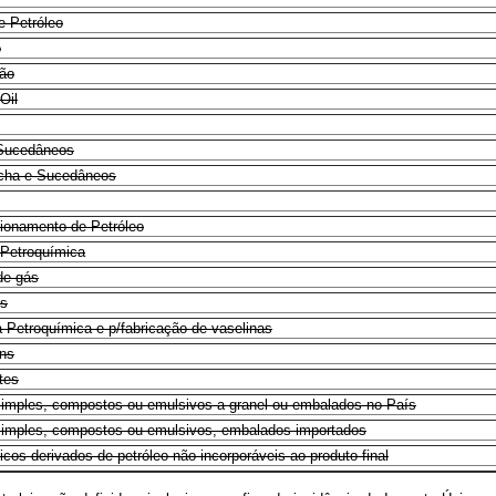
e Petróleo
o
ão
Oil
 Sucedâneos
acha e Sucedâneos
ionamento de Petróleo
a Petroquímica
de gás
ns
a Petroquímica e p/fabricação de vaselinas
ins
ntes
 simples, compostos ou emulsivos a granel ou embalados no País
 simples, compostos ou emulsivos, embalados importados
cos derivados de petróleo não incorporáveis ao produto final