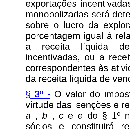
exportações incentivada
monopolizadas será dete
sobre o lucro da explor
porcentagem igual à rel
a receita líquida d
incentivadas, ou a rece
correspondentes às ativi
da receita líquida de ven
§ 3º -
O valor do impos
virtude das isenções e r
a
,
b
,
c
e
e
do § 1º nã
sócios e constituirá 