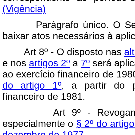
(Vigência)
Parágrafo único. O Secret
baixar atos necessários à apli
Art 8º - O disposto nas
al
e nos
artigos 2º
a
7º
será aplic
ao exercício financeiro de 198
do artigo 1º
, a partir do p
financeiro de 1981.
Art 9º - Revogam
especialmente o
§ 2º do artig
dezembro de 1977
.