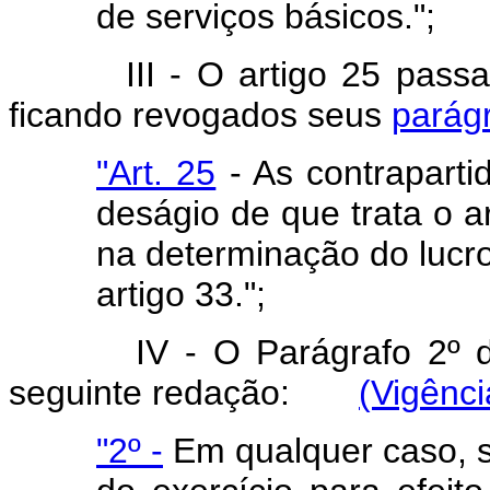
de serviços básicos.";
III - O artigo 25 pass
ficando revogados seus
parág
"Art. 25
- As contraparti
deságio de que trata o 
na determinação do lucro
artigo 33.";
IV - O Parágrafo 2º 
seguinte redação:
(Vigênci
"2º -
Em qualquer caso, se