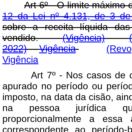
Art 6º - O limite máximo
12 da Lei nº 4.131, de 3 d
sobre a receita líquida da
vendido.
(Vigência)
2022)
Vigência
(Revo
Vigência
Art 7º - Nos casos de ci
apurado no período ou períod
imposto, na data da cisão, aind
na pessoa jurídica qu
proporcionalmente a essa a
correspondente ao perío