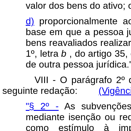
valor dos bens do ativo; 
d)
proporcionalmente ao
base em que a pessoa ju
bens reavaliados realiza
1º, letra
b
, do artigo 35,
de outra pessoa jurídica.
VIII - O parágrafo 2º
seguinte redação:
(Vigênc
"§ 2º -
As subvenções p
mediante isenção ou re
como estímulo à im