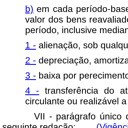
b)
em cada período-base
valor dos bens reavaliad
período, inclusive median
1 -
alienação, sob qualqu
2 -
depreciação, amortiz
3 -
baixa por pereciment
4 -
transferência do a
circulante ou realizável a
VII - parágrafo único
seguinte redação:
(Vigênc