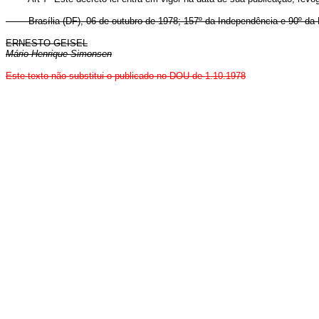
Brasília (DF), 06 de outubro de 1978; 157º da Independência e 90º da 
ERNESTO GEISEL
Mário Henrique Simonsen
Este texto não substitui o publicado no DOU de 1.10.1978