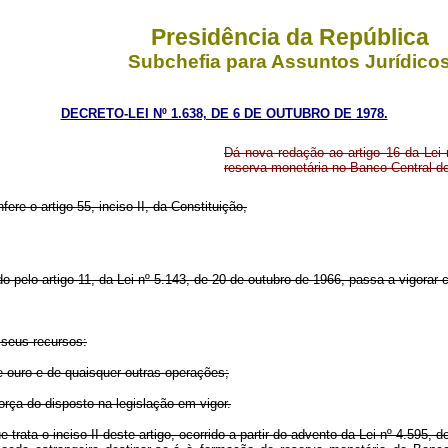
Presidência da República
Subchefia para Assuntos Jurídico
DECRETO-LEI Nº 1.638, DE 6 DE OUTUBRO DE 1978.
Dá nova redação ao artigo 16 da Lei 
reserva monetária no Banco Central do
fere o artigo 55, inciso II, da Constituição,
do pelo artigo 11, da Lei nº 5.143, de 20 de outubro de 1966, passa a vigorar
 seus recursos:
e ouro e de quaisquer outras operações;
força do disposto na legislação em vigor.
trata o inciso II deste artigo, ocorrido a partir do advento da Lei nº 4.595,