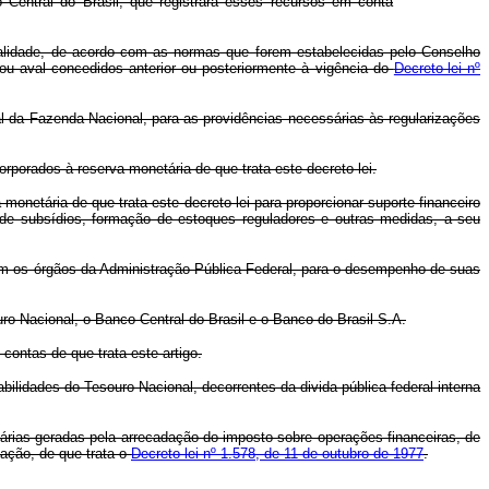
 Central do Brasil, que registrará esses recursos em conta
nalidade, de acordo com as normas que forem estabelecidas pelo Conselho
ou aval concedidos anterior ou posteriormente à vigência do
Decreto-lei nº
 da Fazenda Nacional, para as providências necessárias às regularizações
porados à reserva monetária de que trata este decreto-lei.
netária de que trata este decreto-lei para proporcionar suporte financeiro
 de subsídios, formação de estoques reguladores e outras medidas, a seu
am os órgãos da Administração Pública Federal, para o desempenho de suas
ro Nacional, o Banco Central do Brasil e o Banco do Brasil S.A.
contas de que trata este artigo.
lidades do Tesouro Nacional, decorrentes da divida pública federal interna
ias geradas pela arrecadação do imposto sobre operações financeiras, de
tação, de que trata o
Decreto-lei nº 1.578, de 11 de outubro de 1977
.