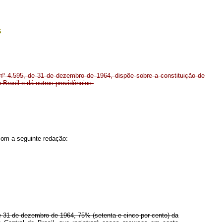
s
nº 4.595, de 31 de dezembro de 1964, dispõe sobre a constituição de
 Brasil e dá outras providências.
 com a seguinte redação:
 de 31 de dezembro de 1964, 75% (setenta e cinco por cento) da