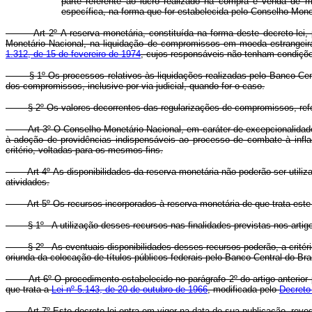
parte referente ao lucro realizado na compra e venda de m
específica, na forma que for estabelecida pelo Conselho Mone
Art 2º A reserva monetária, constituída na forma deste decreto-lei, po
Monetário Nacional, na liquidação de compromissos em moeda estrangeira 
1.312, de 15 de fevereiro de 1974
, cujos responsáveis não tenham condiçõe
§ 1º Os processos relativos às liquidações realizadas pelo Banco Centra
dos compromissos, inclusive por via judicial, quando for o caso.
§ 2º Os valores decorrentes das regularizações de compromissos, referidos
Art 3º O Conselho Monetário Nacional, em caráter de excepcionalidade, pod
à adoção de providências indispensáveis ao processo de combate à infla
critério, voltadas para os mesmos fins.
Art 4º As disponibilidades da reserva monetária não poderão ser utiliza
atividades.
Art 5º Os recursos incorporados à reserva monetária de que trata este decr
§ 1º - A utilização desses recursos nas finalidades previstas nos artigos 
§ 2º - As eventuais disponibilidades desses recursos poderão, a critério 
oriunda da colocação de títulos públicos federais pelo Banco Central do Bras
Art 6º O procedimento estabelecido no parágrafo 2º do artigo anterior 
que trata a
Lei nº 5.143, de 20 de outubro de 1966
, modificada pelo
Decreto-
Art 7º Este decreto-lei entra em vigor na data de sua publicação, revog