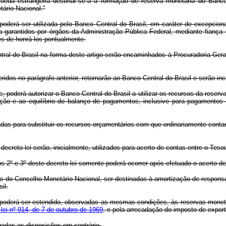
oeda estrangeira destinar-se-á à formação de reserva monetária do Banco
tário Nacional."
derá ser utilizada pelo Banco Central do Brasil, em caráter de excepcio
garantidos por órgãos da Administração Pública Federal, mediante fiança 
s de honrá-los pontualmente.
l do Brasil na forma deste artigo serão encaminhados à Procuradoria Geral
 no parágrafo anterior, retornarão ao Banco Central do Brasil e serão incor
erá autorizar o Banco Central do Brasil a utilizar os recursos da reserva mo
ção e ao equilíbrio do balanço de pagamentos, inclusive para pagamentos
das para substituir os recursos orçamentários com que ordinariamente cont
eto-lei serão, inicialmente, utilizados para acerto de contas entre o Tesou
2º e 3º deste decreto-lei somente poderá ocorrer após efetuado o acerto de 
do Conselho Monetário Nacional, ser destinadas à amortização de responsabi
il.
poderá ser estendido, observadas as mesmas condições, às reservas monetár
lei nº 914, de 7 de outubro de 1969
, e pela arrecadação do imposto de expor
adas as disposições em contrário.