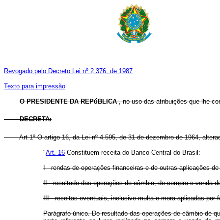
Revogado pelo Decreto Lei nº 2.376, de 1987
Texto para impressão
O PRESIDENTE DA REPúBLICA
, no uso das atribuições que lhe con
DECRETA:
Art 1º O artigo 16, da Lei nº 4.595, de 31 de dezembro de 1964, altera
"
Art. 16
Constituem receita do Banco Central do Brasil:
I - rendas de operações financeiras e de outras aplicações de
II - resultado das operações de câmbio, de compra e venda d
III - receitas eventuais, inclusive multa e mora aplicadas por 
Parágrafo único. Do resultado das operações de câmbio de que 