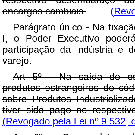
respectivo desembaraço a
encargos cambiais.
(Revo
Parágrafo único - Na fixaçã
I, o Poder Executivo poder
participação da indústria e
varejo.
Art 5º - Na saída do es
produtos estrangeiros do cód
sobre Produtos Industrializa
tiver sido pago no respecti
(Revogado pela Lei nº 9.532, 