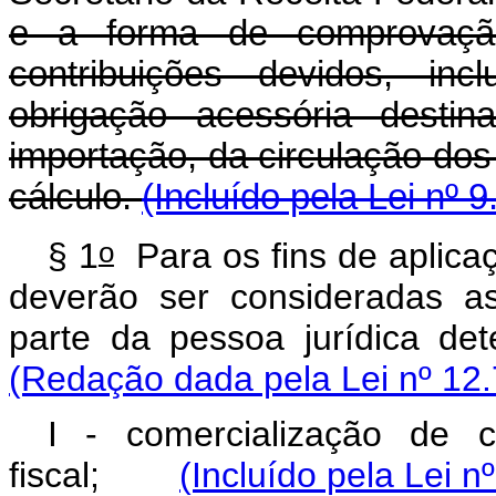
e a forma de comprovaçã
contribuições devidos, inc
obrigação acessória desti
importação, da circulação do
cálculo.
(Incluído pela Lei nº 
o
§ 1
Para os fins de aplicaç
deverão ser consideradas as
parte da pessoa jurídica 
(Redação dada pela Lei nº 12.
I - comercialização de 
fiscal;
(Incluído pela Lei n