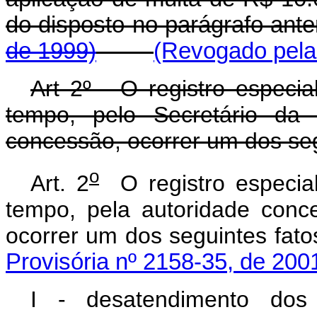
do disposto no parágrafo a
de 1999)
(Revogado pela 
Art 2º - O registro especi
tempo, pelo Secretário da
concessão, ocorrer um dos seg
o
Art. 2
O registro especial
tempo, pela autoridade conc
ocorrer um dos seguintes
Provisória nº 2158-35, de 200
I - desatendimento dos 