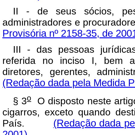
II - de seus sócios, pess
administradores e procur
Provisória nº 2158-35, de 200
III - das pessoas jurídica
referida no inciso I, bem 
diretores, gerentes, ad
(Redação dada pela Medida Pr
o
§ 3
O disposto neste artig
cigarros, exceto quando des
País.
(Redação dada pel
2001)