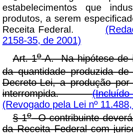
estabelecimentos que indus
produtos, a serem especificad
Receita Federal.
(Reda
2158-35, de 2001)
o
Art. 1
-A. Na hipótese de 
da quantidade produzida de
Decreto-Lei, a produção por
interrompida.
(Incluído
(Revogado pela Lei nº 11.488,
o
§ 1
O contribuinte deverá
da Receita Federal com jurisd