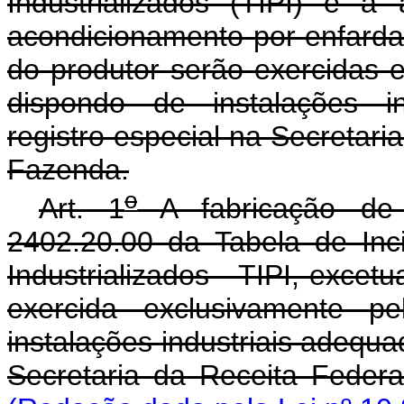
Industrializados (TIPI) e a
acondicionamento por enfarda
do produtor serão exercidas 
dispondo de instalações in
registro especial na Secretari
Fazenda.
o
Art. 1
A fabricação de c
2402.20.00 da Tabela de Inc
Industrializados - TIPI, excet
exercida exclusivamente p
instalações industriais adequa
Secretaria da Receita Fed