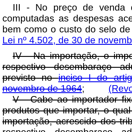
III - No preço de venda 
computadas as despesas acess
bem como o custo do selo de 
Lei nº 4.502, de 30 de novem
IV - Na importação, o impo
respectivo desembaraço adu
previsto no
inciso I do art
novembro de 1964
;
(Revo
V - Cabe ao importador fi
produtos que importar, o qual
importação, acrescido dos tri