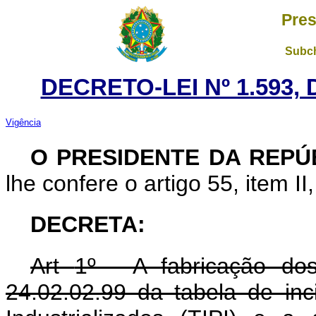
Pres
Subch
DECRETO-LEI Nº 1.593,
Vigência
O PRESIDENTE DA REPÚ
lhe confere o artigo 55, item II
DECRETA:
Art
1º - A fabricação dos
24.02.02.99 da tabela de in