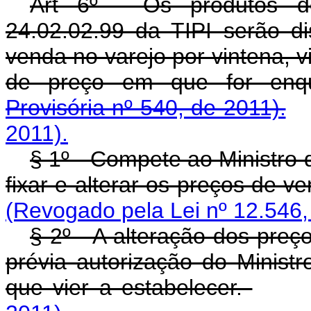
Art 6º - Os produtos de
24.02.02.99 da TIPI serão di
venda no varejo por vintena, v
de preço em que for enqu
Provisória nº 540, de 2011).
2011).
§ 1º - Compete ao Ministro 
fixar e alterar os preços de v
(Revogado pela Lei nº 12.546,
§ 2º - A alteração dos pre
prévia autorização do Minis
que vier a estabelecer.