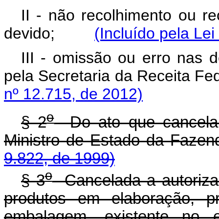
II - não recolhimento ou r
devido;
(Incluído pela Le
III - omissão ou erro nas 
pela Secretaria da Receita 
nº 12.715, de 2012)
o
§ 2
Do ato que cancelar
Ministro de Estado da 
9.822, de 1999)
o
§ 3
Cancelada a autorizaç
produtos em elaboração, p
embalagem, existente no es