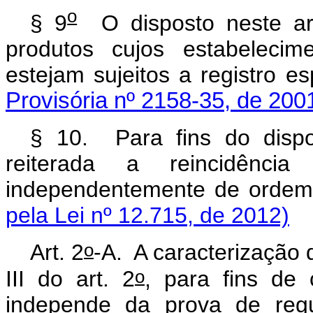
o
§ 9
O disposto neste ar
produtos cujos estabelecim
estejam sujeitos a regist
Provisória nº 2158-35, de 200
§ 10. Para fins do disp
reiterada a reincidência
independentemente de or
pela Lei nº 12.715, de 2012)
o
Art. 2
-A. A caracterização d
o
III do art. 2
, para fins de 
independe da prova de regul