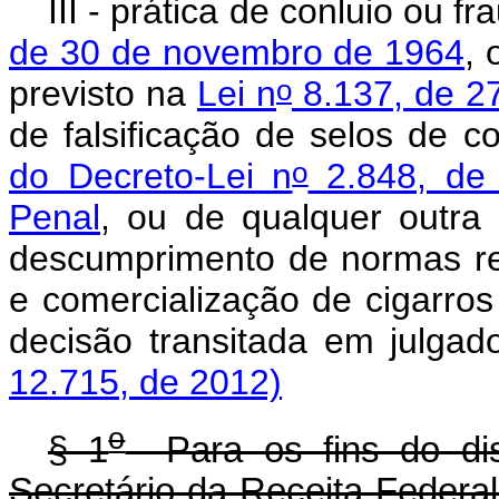
III - prática de conluio ou 
de 30 de novembro de 1964
, 
o
previsto na
Lei n
8.137, de 2
de falsificação de selos de co
o
do Decreto-Lei n
2.848, de
Penal
, ou de qualquer outra 
descumprimento de normas re
e comercialização de cigarros
decisão transitada em j
12.715, de 2012)
o
§ 1
Para os fins do disp
Secretário da Receita Federal