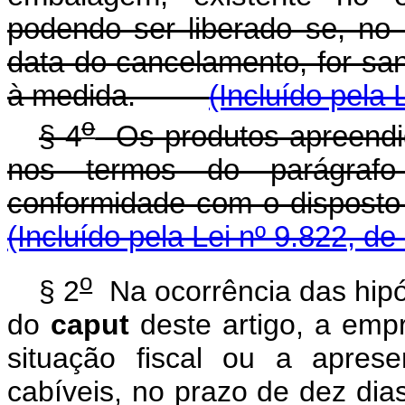
podendo ser liberado se, no
data do cancelamento, for sa
à medida.
(Incluído pela 
o
§ 4
Os produtos apreendid
nos termos do parágrafo 
conformidade com o dispost
(Incluído pela Lei nº 9.822, de
o
§ 2
Na ocorrência das hipót
do
caput
deste artigo, a empr
situação fiscal ou a apres
cabíveis, no prazo de de