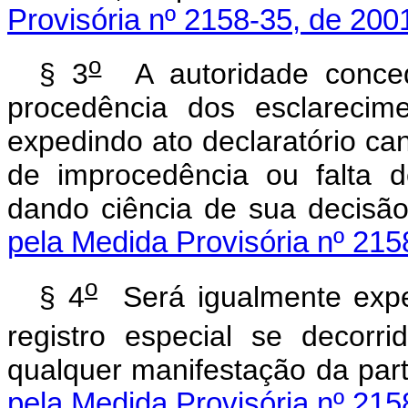
Provisória nº 2158-35, de 200
o
§ 3
A autoridade concede
procedência dos esclarecim
expedindo ato declaratório can
de improcedência ou falta de
dando ciência de sua de
pela Medida Provisória nº 215
o
§ 4
Será igualmente exped
registro especial se decorr
qualquer manifestação da 
pela Medida Provisória nº 215