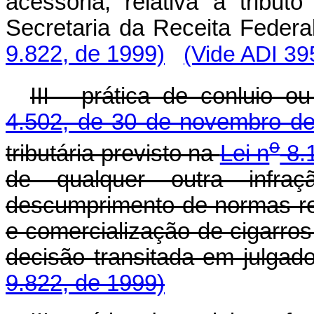
acessória, relativa a tribut
Secretaria da Receita F
9.822, de 1999)
(Vide ADI 39
III - prática de conluio 
4.502, de 30 de novembro d
o
tributária previsto na
Lei n
8.1
de qualquer outra infraç
descumprimento de normas re
e comercialização de cigarros
decisão transitada em j
9.822, de 1999)