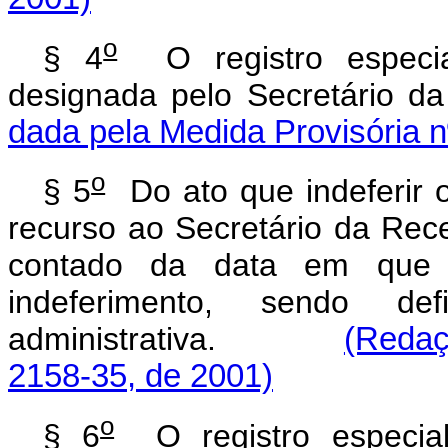
o
§ 4
O registro especia
designada pelo Secretári
dada pela Medida Provisória n
o
§ 5
Do ato que indeferir o
recurso ao Secretário da Recei
contado da data em que o
indeferimento, sendo de
administrativa.
(Redaç
2158-35, de 2001)
o
§ 6
O registro especial