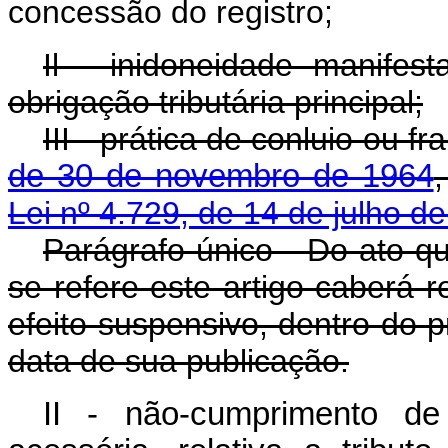
concessão do registro;
Il - inidoneidade manifes
obrigação tributária principal;
III - prática de conluio ou 
de 30 de novembro de 1964
Lei nº 4.729, de 14 de julho d
Parágrafo único - Do ato q
se refere este artigo caberá 
efeito suspensivo, dentro do p
data de sua publicação.
II - não-cumprimento de 