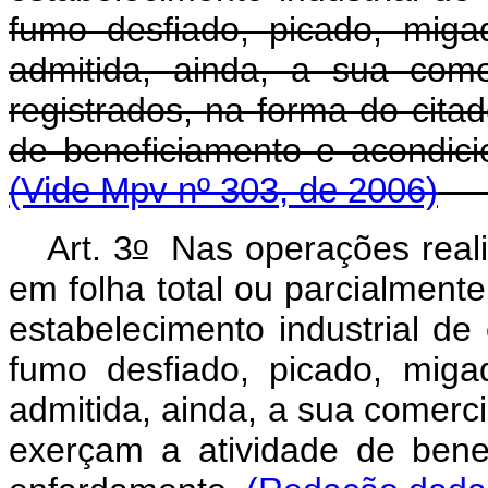
fumo desfiado, picado, mig
admitida, ainda, a sua come
registrados, na forma do citad
de beneficiamento e acon
(Vide Mpv nº 303, de 2006)
o
Art. 3
Nas operações reali
em folha total ou parcialment
estabelecimento industrial de 
fumo desfiado, picado, mig
admitida, ainda, a sua comerc
exerçam a atividade de bene