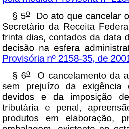
o
§ 5
Do ato que cancelar o 
Secretário da Receita Federa
trinta dias, contados da data 
decisão na esfera admi
Provisória nº 2158-35, de 200
o
§ 6
O cancelamento da aut
sem prejuízo da exigência 
devidos e da imposição de 
tributária e penal, apreens
produtos em elaboração, p
embalagem, existente no est