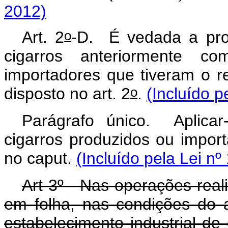
2012)
o
Art. 2
-D. É vedada a pro
cigarros anteriormente com
importadores que tiveram o r
o
disposto no art. 2
.
(Incluído p
Parágrafo único. Aplica
cigarros produzidos ou impo
no
caput
.
(Incluído pela Lei nº
Art 3º - Nas operações real
em folha, nas condições do a
estabelecimento industrial de 