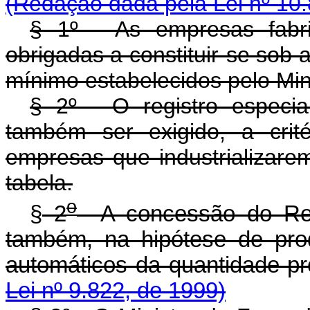
(Redação dada pela Lei nº 10.
§ 1º - As empresas fabri
obrigadas a constituir-se sob 
mínimo estabelecidos pelo Min
§ 2º - O registro especia
também ser exigido, a crit
empresas que industrializare
tabela.
o
§
2
A concessão do Regi
também, na hipótese de pro
automáticos da quantida
Lei nº 9.822, de 1999)