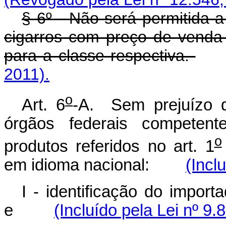
§ 6º - Não será permitida 
cigarros com preço de venda 
para a classe respectiva.
2011).
o
Art. 6
-A. Sem prejuízo d
órgãos federais competen
o
produtos referidos no art. 1
em idioma nacional:
(Incl
I - identificação do import
e
(Incluído pela Lei nº 9.