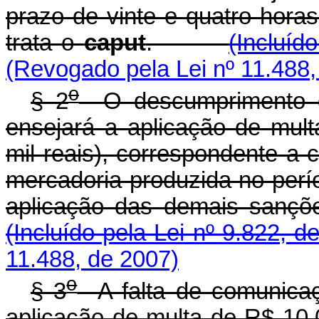
prazo de vinte e quatro hora
trata o
caput
.
(Incluíd
(Revogado pela Lei nº 11.488,
o
§ 2
O descumprimento d
ensejará a aplicação de mult
mil reais), correspondente a 
mercadoria produzida no perí
aplicação das demais sanç
(Incluído pela Lei nº 9.822, d
11.488, de 2007)
o
§ 3
A falta de comunicaç
aplicação de multa de R$ 10.0