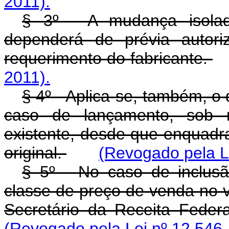
2011).
§ 3º - A mudança isolad
dependerá de prévia autori
requerimento do fabricante.
2011).
§ 4º - Aplica-se, também, o
caso de lançamento, sob 
existente, desde que enquadr
original.
(Revogado pela Le
§ 5º - No caso de inclu
classe de preço de venda no v
Secretário da Receita Feder
(Revogado pela Lei nº 12.546,