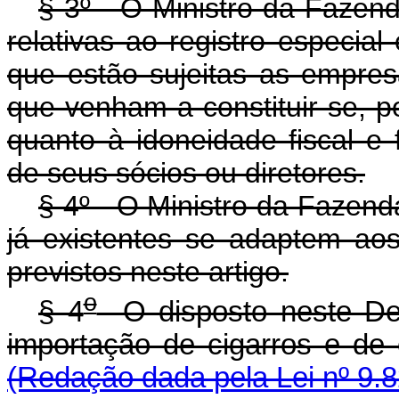
§ 3º - O Ministro da Faze
relativas ao registro especia
que estão sujeitas as empres
que venham a constituir-se, 
quanto à idoneidade fiscal 
de seus sócios ou diretores.
§ 4º - O Ministro da Fazend
já existentes se adaptem aos
previstos neste artigo.
o
§ 4
O disposto neste Dec
importação de cigarros e 
(Redação dada pela Lei nº 9.8