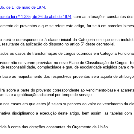
.036, de 1º de maio de 1974
.
creto-lei nº 1.325, de 26 de abril de 1974
, com as alterações constantes deste
ento de proventos a que se refere este artigo, far-se-á em parcelas bimes
á o correspondente à classe inicial da Categoria em que seria incluído,
 resultante da aplicação do disposto no artigo 5º deste decreto-lei.
rados os casos de transformação de cargos ocorridos em Categoria Funcional
dor não estiverem previstas no novo Plano de Classificação de Cargos, tornar
el de responsabilidade, complexidade e grau de escolaridade exigidos para o 
base ao reajustamento dos respectivos proventos será aquela de atribuiç
rá sobre a parte do provento correspondente ao vencimento-base e acarretar
amília e a gratificação adicional por tempo de serviço.
 nos casos em que estes já sejam superiores ao valor de vencimento da class
va disciplinando a execução deste artigo, bem assim, as tabelas com os
ndida à conta das dotações constantes do Orçamento da União.