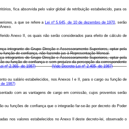
itórios, fica absorvida pelo valor global de retribuição estabelecido, para os
eriores, a que se refere a
Lei nº 5.645, de 10 de dezembro de 1970
, serão
 Anexo.
erido Anexo II, os quais não serão considerados para efeito de cálculo de
ança integrante do Grupo Direção e Assessoramento Superiores, optar pela
 ou função de confiança, não fazendo jus à Representação Mensal.
nça integrantes do Grupo Direção e Assessoramento Superiores, optar pela
ssão ou função de confiança e sem prejuízo da percepção da correspondente
ei nº 2.365, de 1987)
(Vide Decreto-Lei nº 2.405, de 1987)
to ou salário estabelecidos, nos Anexos I e II, para o cargo ou função de
, de 1987)
sentado com as vantagens de cargo em comissão, cujos proventos serão
 ou funções de confiança que o integrarão far-se-ão por decreto do Poder
adas nos valores estabelecidos no Anexo Il deste decreto-lei, observado o