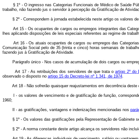
§ 1º - O ingresso nas Categorias Funcionais de Médico de Saúde Públi
trabalho, não fazendo jus o servidor à percepção da Gratificação de Ativida
§ 2º - Correspondem à jornada estabelecida neste artigo os valores de 
Art 15 - Os ocupantes de cargos ou empregos integrantes das Categoria
lhes aplicando disposições de leis especiais referentes ao regime de traba
Art 16 - Os atuais ocupantes de cargos ou empregos das Categorias Fu
Comunicação Social pelo de 35 (trinta e cinco) horas semanais de trabal
fazendo jus à Gratificação de Atividade.
Parágrafo único - Nos casos de acumulação de dois cargos ou empregos
Art 17 - As retribuições dos servidores de que trata o
artigo 2º do 
observado o disposto no
artigo 15 do Decreto-lei nº 1.341, de 1974
.
Art 18 - Não sofrerão quaisquer reajustamentos em decorrência deste d
I - os valores de vencimento e de gratificação de função, corresponden
1960;
Il - as gratificações, vantagens e indenizações mencionadas nos
pará
§ 1º - Os valores das gratificações pela Representação de Gabinete s
§ 2º - A norma constante deste artigo alcança os servidores não incluí
Art 19 - As diferenças individuais de vencimento, salário ou vantagem, a