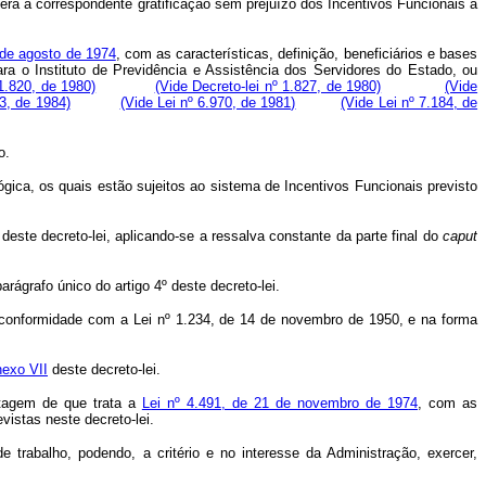
rá a correspondente gratificação sem prejuízo dos Incentivos Funcionais a
2 de agosto de 1974
, com as características, definição, beneficiários e bases
ra o Instituto de Previdência e Assistência dos Servidores do Estado, ou
 1.820, de 1980)
(Vide Decreto-lei nº 1.827, de 1980)
(Vide
73, de 1984)
(Vide Lei nº 6.970, de 1981)
(Vide Lei nº 7.184, de
o.
gica, os quais estão sujeitos ao sistema de Incentivos Funcionais previsto
ste decreto-lei, aplicando-se a ressalva constante da parte final do
caput
rágrafo único do artigo 4º deste decreto-lei.
e conformidade com a Lei nº 1.234, de 14 de novembro de 1950, e na forma
exo VII
deste decreto-lei.
ntagem de que trata a
Lei nº 4.491, de 21 de novembro de 1974
, com as
istas neste decreto-lei.
rabalho, podendo, a critério e no interesse da Administração, exercer,