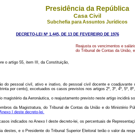
Presidência da República
Casa Civil
Subchefia para Assuntos Jurídicos
DECRETO-LEI Nº 1.445, DE 13 DE FEVEREIRO DE 1976
Reajusta os vencimentos e salári
do Tribunal de Contas da União, e
re o artigo 55, item III, da Constituição,
o do pessoal civil, ativo e inativo, do pessoal civil docente e coadjuvante
inta por cento), excetuados os casos previstos nos artigos 2º, 3º, 4º, 5º, 8º,
agistério da Aeronáutica, o reajustamento previsto neste artigo incidirá sob
bros da Magistratura, do Tribunal de Contas da União e do Ministério Púb
Anexo I deste decreto-lei.
 casos indicados no Anexo I deste decreto-lei, os percentuais de Represen
estes, e o Presidente do Tribunal Superior Eleitoral terão o valor da res