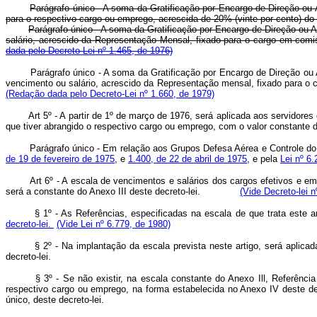
Parágrafo único - A soma da Gratificação por Encargo de Direção ou A
para o respectivo cargo ou emprego, acrescida de 20% (vinte por cento) do
Parágrafo único - A soma da Gratificação por Encargo de Direção ou A
salário, acrescido da Representação Mensal, fixado para o cargo em 
dada pelo Decreto-Lei nº 1.465, de 1976)
Parágrafo único - A soma da Gratificação por Encargo de Direção ou 
vencimento ou salário, acrescido da Representação mensal, fixado par
(Redação dada pelo Decreto-Lei nº 1.660, de 1979)
Art 5º - A partir de 1º de março de 1976, será aplicada aos servidores
que tiver abrangido o respectivo cargo ou emprego, com o valor constante 
Parágrafo único - Em relação aos Grupos Defesa Aérea e Controle do T
de 19 de fevereiro de 1975
, e
1.400, de 22 de abril de 1975
, e pela
Lei nº 6
Art 6º - A escala de vencimentos e salários dos cargos efetivos e 
será a constante do Anexo III deste decreto-lei.
(Vide Decreto-lei n
§ 1º - As Referências, especificadas na escala de que trata este 
decreto-lei.
(Vide Lei nº 6.779, de 1980)
§ 2º - Na implantação da escala prevista neste artigo, será aplicada 
decreto-lei.
§ 3º - Se não existir, na escala constante do Anexo Ill, Referência c
respectivo cargo ou emprego, na forma estabelecida no Anexo IV deste decr
único, deste decreto-lei.