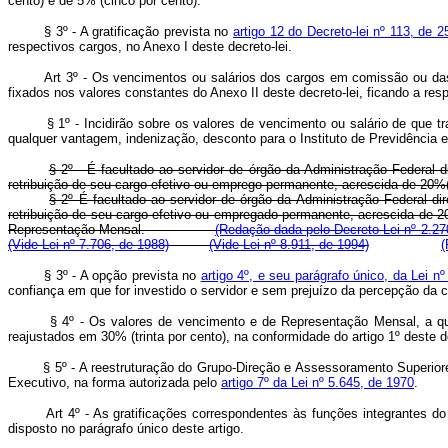
cento) e de 5% (cinco por cento).
§ 3º - A gratificação prevista no
artigo 12 do Decreto-lei nº 113, de 2
respectivos cargos, no Anexo I deste decreto-lei.
Art 3º - Os vencimentos ou salários dos cargos em comissão ou da
fixados nos valores constantes do Anexo II deste decreto-lei, ficando a r
§ 1º - Incidirão sobre os valores de vencimento ou salário de que tra
qualquer vantagem, indenização, desconto para o Instituto de Previdência 
§ 2º - É facultado ao servidor de órgão da Administração Federal 
retribuição de seu cargo efetivo ou emprego permanente, acrescida de 20%
§ 2º É facultado ao servidor de órgão da Administração Federal d
retribuição de seu cargo efetivo ou empregado permanente, acrescida de 2
Representação Mensal.
(Redação dada pelo Decreto-Lei nº 2.27
(Vide Lei nº 7.706, de 1988)
(Vide Lei nº 8.911, de 1994)
(
§ 3º - A opção prevista no
artigo 4º, e seu parágrafo único, da Lei 
confiança em que for investido o servidor e sem prejuízo da perce
§ 4º - Os valores de vencimento e de Representação Mensal, a que se
reajustados em 30% (trinta por cento), na conformidade do artigo 1º deste de
§ 5º - A reestruturação do Grupo-Direção e Assessoramento Superiores 
Executivo, na forma autorizada pelo
artigo 7º da Lei nº 5.645, de 1970
.
Art 4º - As gratificações correspondentes às funções integrantes do G
disposto no parágrafo único deste artigo.