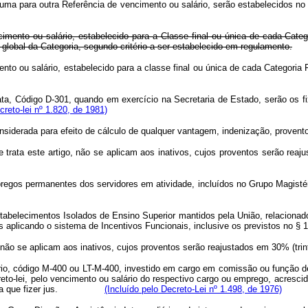
de uma para outra Referência de vencimento ou salário, serão estabelecidos n
cimento ou salário, estabelecido para a Classe final ou única de cada Cat
 global da Categoria, segundo critério a ser estabelecido em regulamento.
cimento ou salário, estabelecido para a classe final ou única de cada C
ata, Código D-301, quando em exercício na Secretaria de Estado, serão os fi
creto-lei nº 1.820, de 1981)
iderada para efeito de cálculo de qualquer vantagem, indenização, provento
ta este artigo, não se aplicam aos inativos, cujos proventos serão reajust
mpregos permanentes dos servidores em atividade, incluídos no Grupo Magisté
abelecimentos Isolados de Ensino Superior mantidos pela União, relaciona
aplicando o sistema de Incentivos Funcionais, inclusive os previstos no § 1º 
não se aplicam aos inativos, cujos proventos serão reajustados em 30% (trinta
rio, código M-400 ou LT-M-400, investido em cargo em comissão ou função d
creto-lei, pelo vencimento ou salário do respectivo cargo ou emprego, acresc
ionais a que fizer jus.
(Incluído pelo Decreto-Lei nº 1.498, de 1976)