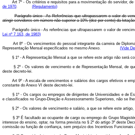
Art 7º - Os critérios e requisitos para a movimentação do servidor, 
de 1970
.
(Regulamento)
Parágrafo único - As Referências que ultrapassarem o valor de ven
atingir servidores em número não superior a 10% (dez por cento) da lotação
Parágrafo único - As referências que ultrapassarem o valor de ven
Lei nº 7.163, de 1983)
Art 8º - Os vencimentos do pessoal integrante da carreira de Diplom
Representação Mensal especificados no mesmo Anexo.
(Vide De
§ 1º - A Representação Mensal a que se refere este artigo não será cons
§ 2º - Os valores de vencimento e de Representação Mensal, de que tra
deste decreto-lei.
Art 9º - A escala de vencimentos e salários dos cargos efetivos e e
constante do Anexo VI deste decreto-lei.
§ 1º - Os cargos ou empregos de dirigentes de Universidades e de Est
e classificados no Grupo-Direção e Assessoramento Superiores, não se lhes 
§ 2º - Os valores de vencimento e salário, a que se refere este artigo, 
§ 3º É facultado ao ocupante de cargo ou emprego do Grupo Magisté
interesse do ensino, optar, na forma prevista no § 2º do artigo 3º deste De
comissão ou função de confiança, sem prejuízo dos Incentivos Func