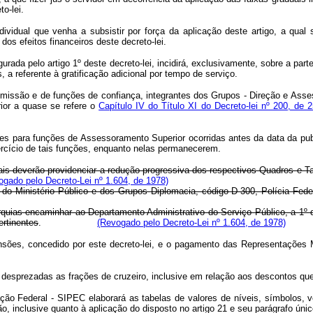
o-lei.
ividual que venha a subsistir por força da aplicação deste artigo, a qu
os efeitos financeiros deste decreto-lei.
ada pelo artigo 1º deste decreto-lei, incidirá, exclusivamente, sobre a par
 a referente à gratificação adicional por tempo de serviço.
missão e de funções de confiança, integrantes dos Grupos - Direção e Asse
or a quase se refere o
Capítulo IV do Título XI do Decreto-lei nº 200, de 
s para funções de Assessoramento Superior ocorridas antes da data da publ
xercício de tais funções, enquanto nelas permanecerem.
erais deverão providenciar a redução progressiva dos respectivos Quadros e
ogado pelo Decreto-Lei nº 1.604, de 1978)
s do Ministério Público e dos Grupos Diplomacia, código D-300, Polícia Fed
tarquias encaminhar ao Departamento Administrativo do Serviço Público, a 1º
ertinentes
.
(Revogado pelo Decreto-Lei nº 1.604, de 1978)
ões, concedido por este decreto-lei, e o pagamento das Representações M
desprezadas as frações de cruzeiro, inclusive em relação aos descontos que 
 Federal - SIPEC elaborará as tabelas de valores de níveis, símbolos, ven
, inclusive quanto à aplicação do disposto no artigo 21 e seu parágrafo único