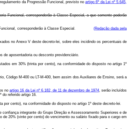
o regulamento da Progressão Funcional, previsto no
artigo 6º da Lei nº 5.645,
egoria Funcional, corresponderão à Classe Especial, a que somente poderão
ategoria Funcional, corresponderão à Classe Especial.
(Redação dada pela
xados no Anexo V deste decreto-lei, sobre eles incidindo os percentuais de
s de aposentadoria ou desconto previdenciário.
ados em 30% (trinta por cento), na conformidade do disposto no artigo 1º
rio, Código M-400 ou LT-M-400, bem assim dos Auxiliares de Ensino, será a
dos no
artigo 16 da Lei nº 6.182, de 11 de dezembro de 1974
, serão incluídos
do referido artigo 16.
 por cento), na conformidade do disposto no artigo 1º deste decreto-lei.
e confiança integrante do Grupo Direção e Assessoramento Superiores e de
ido de 20% (vinte por cento) do vencimento ou salário fixado para o cargo em