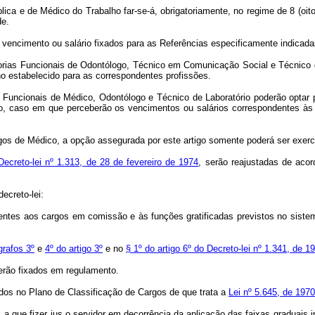
ca e de Médico do Trabalho far-se-á, obrigatoriamente, no regime de 8 (oito)
de.
vencimento ou salário fixados para as Referências especificamente indicadas
s Funcionais de Odontólogo, Técnico em Comunicação Social e Técnico de La
lho estabelecido para as correspondentes profissões.
ncionais de Médico, Odontólogo e Técnico de Laboratório poderão optar pe
ho, caso em que perceberão os vencimentos ou salários correspondentes às 
 de Médico, a opção assegurada por este artigo somente poderá ser exerc
Decreto-lei nº 1.313, de 28 de fevereiro de 1974
, serão reajustadas de acor
ecreto-lei:
tes aos cargos em comissão e às funções gratificadas previstos no sistema d
grafos 3º
e
4º do artigo 3º
e no
§ 1º do artigo 6º do Decreto-lei nº 1.341, de 1
erão fixados em regulamento.
dos no Plano de Classificação de Cargos de que trata a
Lei nº 5.645, de 1970
 que fizer jus o servidor em decorrência da aplicação das faixas graduais i