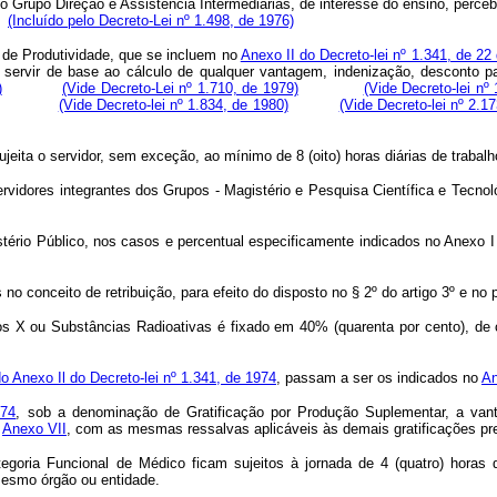
rupo Direção e Assistência Intermediárias, de interesse do ensino, percebe
e.
(Incluído pelo Decreto-Lei nº 1.498, de 1976)
ão de Produtividade, que se incluem no
Anexo II do Decreto-lei nº 1.341, de 2
 servir de base ao cálculo de qualquer vantagem, indenização, desconto pa
)
(Vide Decreto-Lei nº 1.710, de 1979)
(Vide Decreto-lei nº
(Vide Decreto-lei nº 1.834, de 1980)
(Vide Decreto-lei nº 2.1
eita o servidor, sem exceção, ao mínimo de 8 (oito) horas diárias de trabalh
vidores integrantes dos Grupos - Magistério e Pesquisa Científica e Tecnoló
o Público, nos casos e percentual especificamente indicados no Anexo I de
 conceito de retribuição, para efeito do disposto no § 2º do artigo 3º e no pa
aios X ou Substâncias Radioativas é fixado em 40% (quarenta por cento), d
do Anexo Il do Decreto-lei nº 1.341, de 1974
, passam a ser os indicados no
An
974
, sob a denominação de Gratificação por Produção Suplementar, a va
o
Anexo VII
, com as mesmas ressalvas aplicáveis às demais gratificações prev
a Funcional de Médico ficam sujeitos à jornada de 4 (quatro) horas de t
mesmo órgão ou entidade.