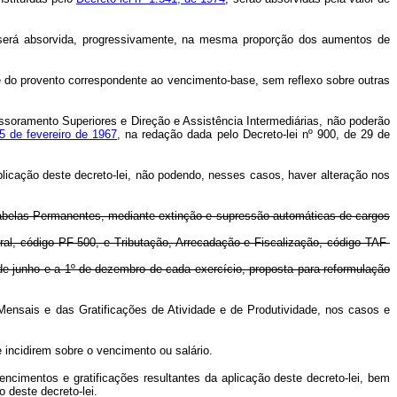
al será absorvida, progressivamente, na mesma proporção dos aumentos de
te do provento correspondente ao vencimento-base, sem reflexo sobre outras
ssoramento Superiores e Direção e Assistência Intermediárias, não poderão
25 de fevereiro de 1967
, na redação dada pelo Decreto-lei nº 900, de 29 de
icação deste decreto-lei, não podendo, nesses casos, haver alteração nos
 Tabelas Permanentes, mediante extinção e supressão automáticas de cargos
eral, código PF-500, e Tributação, Arrecadação e Fiscalização, código TAF-
 de junho e a 1º de dezembro de cada exercício, proposta para reformulação
ensais e das Gratificações de Atividade e de Produtividade, nos casos e
incidirem sobre o vencimento ou salário.
cimentos e gratificações resultantes da aplicação deste decreto-lei, bem
 deste decreto-lei.