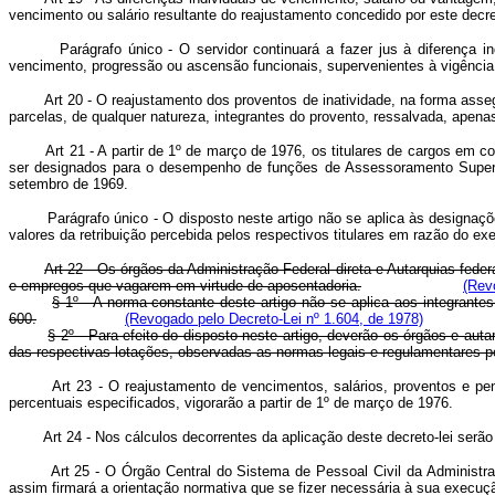
vencimento ou salário resultante do reajustamento concedido por este decret
Parágrafo único - O servidor continuará a fazer jus à diferença ind
vencimento, progressão ou ascensão funcionais, supervenientes à vigência d
Art 20 - O reajustamento dos proventos de inatividade, na forma assegur
parcelas, de qualquer natureza, integrantes do provento, ressalvada, apenas,
Art 21 - A partir de 1º de março de 1976, os titulares de cargos em co
ser designados para o desempenho de funções de Assessoramento Superi
setembro de 1969.
Parágrafo único - O disposto neste artigo não se aplica às designaçõe
valores da retribuição percebida pelos respectivos titulares em razão do e
Art 22 - Os órgãos da Administração Federal direta e Autarquias fed
e empregos que vagarem em virtude de aposentadoria.
(Rev
§ 1º - A norma constante deste artigo não se aplica aos integrante
600.
(Revogado pelo Decreto-Lei nº 1.604, de 1978)
§ 2º - Para efeito do disposto neste artigo, deverão os órgãos e au
das respectivas lotações, observadas as normas legais e regulamentares p
Art 23 - O reajustamento de vencimentos, salários, proventos e pens
percentuais especificados, vigorarão a partir de 1º de março de 1976.
Art 24 - Nos cálculos decorrentes da aplicação deste decreto-lei serão 
Art 25 - O Órgão Central do Sistema de Pessoal Civil da Administração
assim firmará a orientação normativa que se fizer necessária à sua execução