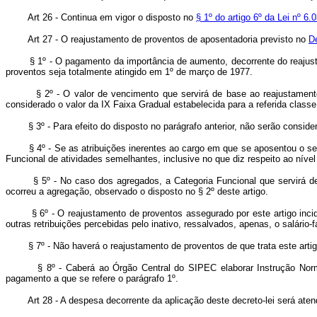
Art 26 - Continua em vigor o disposto no
§ 1º do artigo 6º da Lei nº 6
Art 27 - O reajustamento de proventos de aposentadoria previsto no
De
§ 1º - O pagamento da importância de aumento, decorrente do reajustam
proventos seja totalmente atingido em 1º de março de 1977.
§ 2º - O valor de vencimento que servirá de base ao reajustamento ser
considerado o valor da IX Faixa Gradual estabelecida para a referida classe,
§ 3º - Para efeito do disposto no parágrafo anterior, não serão conside
§ 4º - Se as atribuições inerentes ao cargo em que se aposentou o servi
Funcional de atividades semelhantes, inclusive no que diz respeito ao nív
§ 5º - No caso dos agregados, a Categoria Funcional que servirá de 
ocorreu a agregação, observado o disposto no § 2º deste artigo.
§ 6º - O reajustamento de proventos assegurado por este artigo incidi
outras retribuições percebidas pelo inativo, ressalvados, apenas, o salário-f
§ 7º - Não haverá o reajustamento de proventos de que trata este artigo
§ 8º - Caberá ao Órgão Central do SIPEC elaborar Instrução Normati
pagamento a que se refere o parágrafo 1º.
Art 28 - A despesa decorrente da aplicação deste decreto-lei será ate