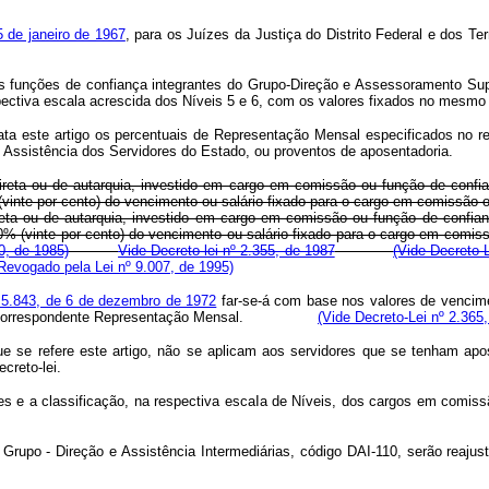
5 de janeiro de 1967
, para os Juízes da Justiça do Distrito Federal e dos Terr
s funções de confiança integrantes do Grupo-Direção e Assessoramento Sup
espectiva escala acrescida dos Níveis 5 e 6, com os valores fixados no mesmo
ta este artigo os percentuais de Representação Mensal especificados no ref
e Assistência dos Servidores do Estado, ou proventos de aposentadoria.
direta ou de autarquia, investido em cargo em comissão ou função de confi
(vinte por cento) do vencimento ou salário fixado para o cargo em comissão
ireta ou de autarquia, investido em cargo em comissão ou função de confia
0% (vinte por cento) do vencimento ou salário fixado para o cargo em comi
0, de 1985)
Vide Decreto-lei nº 2.355, de 1987
(Vide Decreto-L
Revogado pela Lei nº 9.007, de 1995)
nº 5.843, de 6 de dezembro de 1972
far-se-á com base nos valores de vencimen
pção da correspondente Representação Mensal.
(Vide Decreto-Lei nº 2.365
 refere este artigo, não se aplicam aos servidores que se tenham apo
creto-lei.
e a classificação, na respectiva escaIa de Níveis, dos cargos em comissão
rupo - Direção e Assistência Intermediárias, código DAI-110, serão reajust