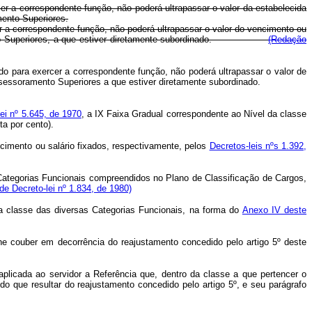
cer a correspondente função, não poderá ultrapassar o valor da estabelecida
mento Superiores.
er a correspondente função, não poderá ultrapassar o valor do vencimento ou
oramento Superiores, a que estiver diretamente subordinado.
(Redação
do para exercer a correspondente função, não poderá ultrapassar o valor de
ão e Assessoramento Superiores a que estiver diretamente subordinado.
ei nº 5.645, de 1970
, a IX Faixa Gradual correspondente ao Nível da classe
ta por cento).
imento ou salário fixados, respectivamente, pelos
Decretos-leis nºs 1.392,
 Categorias Funcionais compreendidos no Plano de Classificação de Cargos,
ide Decreto-lei nº 1.834, de 1980)
ada classe das diversas Categorias Funcionais, na forma do
Anexo IV deste
he couber em decorrência do reajustamento concedido pelo artigo 5º deste
aplicada ao servidor a Referência que, dentro da classe a que pertencer o
do que resultar do reajustamento concedido pelo artigo 5º, e seu parágrafo