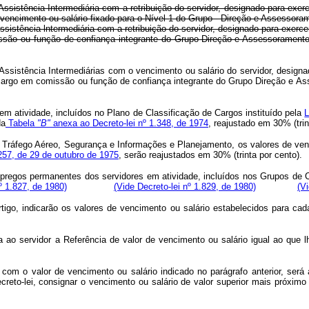
ssistência Intermediária com a retribuição do servidor, designado para exer
 vencimento ou salário fixado para o Nível 1 do Grupo - Direção e Assessora
ssistência lntermediária com a retribuição do servidor, designado para exerc
comissão ou função de confiança integrante do Grupo-Direção e Assess
Assistência Intermediárias com o vencimento ou salário do servidor, designa
a o cargo em comissão ou função de confiança integrante do Grupo Direç
 em atividade, incluídos no Plano de Classificação de Cargos instituído pela
L
da
Tabela
"B"
anexa ao Decreto-lei nº 1.348, de 1974
, reajustado em 30% (trin
ráfego Aéreo, Segurança e Informações e Planejamento, os valores de venc
.257, de 29 de outubro de 1975
, serão reajustados em 30% (trinta por cento).
empregos permanentes dos servidores em atividade, incluídos nos Grupos de
º 1.827, de 1980)
(Vide Decreto-lei nº 1.829, de 1980)
(V
artigo, indicarão os valores de vencimento ou salário estabelecidos para c
ao servidor a Referência de valor de vencimento ou salário igual ao que l
om o valor de vencimento ou salário indicado no parágrafo anterior, será 
eto-lei, consignar o vencimento ou salário de valor superior mais próximo 