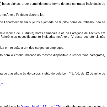
 horas diárias, a ser cumprido sob a forma de dois contratos individuais de
 no Anexo IV deste decreto-lei.
boratório ficam sujeitos à jornada de 8 (oito) horas de trabalho, não se
lo regime de 30 (trinta) horas semanais e os da Categoria de Técnico em
Referências especificamente indicadas no Anexo IV deste decreto-lei, não
ida em relação a um dos cargos ou empregos.
do com o critério indicado no mesmo dispositivo e respectivos parágrafos,
e classificação de cargos instituído pela Lei nº 3.780, de 12 de julho de
974
.
.
nstituídas pelo
Decreto-lei nº 1.541, de 1974
, serão absorvidas pela valor de