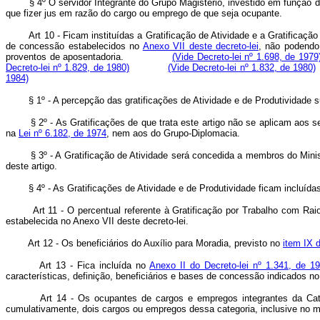
§ 4º O servidor Integrante do Grupo Magistério, investido em função do G
que fizer jus em razão do cargo ou emprego de que seja ocupant
Art 10 - Ficam instituídas a Gratificação de Atividade e a Gratificaç
de concessão estabelecidos no
Anexo VII deste decreto-lei
, não podendo
proventos de aposentadoria.
(Vide Decreto-lei nº 1.698, de 1979
Decreto-lei nº 1.829, de 1980)
(Vide Decreto-lei nº 1.832, de 1980)
1984)
§ 1º - A percepção das gratificações de Atividade e de Produtividade suj
§ 2º - As Gratificações de que trata este artigo não se aplicam aos ser
na
Lei nº 6.182, de 1974
, nem aos do Grupo-Diplomacia.
§ 3º - A Gratificação de Atividade será concedida a membros do Ministéri
deste artigo.
§ 4º - As Gratificações de Atividade e de Produtividade ficam incluídas no
Art 11 - O percentual referente à Gratificação por Trabalho com R
estabelecida no Anexo VII deste decreto-lei.
Art 12 - Os beneficiários do Auxílio para Moradia, previsto no
item IX 
Art 13 - Fica incluída no
Anexo II do Decreto-lei nº 1.341, de 1
características, definição, beneficiários e bases de concessão indicados n
Art 14 - Os ocupantes de cargos e empregos integrantes da Categori
cumulativamente, dois cargos ou empregos dessa categoria, inclusive no 