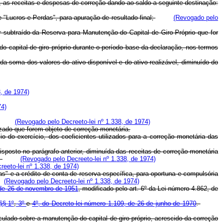
s, as receitas e despesas de correção dando ao saldo a seguinte destinação:
"Lucros e Perdas", para apuração de resultado final;
(Revogado pelo
subtraído da Reserva para Manutenção do Capital de Giro Próprio que for
 do capital de giro próprio durante o período base da declaração, nos termos
da soma dos valores do ativo disponível e do ativo realizável, diminuído do
, de 1974)
74)
(Revogado pelo Decreeto-lei nº 1.338, de 1974)
ado que forem objeto de correção monetária.
do exercício, dos coeficientes utilizados para a correção monetária das
osto no parágrafo anterior, diminuída das receitas de correção monetária
.
(Revogado pelo Decreeto-lei nº 1.338, de 1974)
eeto-lei nº 1.338, de 1974)
as" e a crédito de conta de reserva específica, para oportuna e compulsória
(Revogado pelo Decreeto-lei nº 1.338, de 1974)
, de 26 de novembro de 1951
, modificado pelo art. 6º da Lei número 4.862, de
§§ 1º
,
3º
e
4º, do Decreto-lei número 1.109, de 26 de junho de 1970
.
culado sobre a manutenção do capital de giro próprio, acrescido da correção