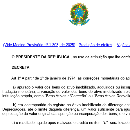
(Vide Medida Provisória nº 1.303, de 2025)
Produção de efeitos
Vigênci
O PRESIDENTE DA REPÚBLICA
, no uso da atribuição que lhe confe
DECRETA:
Art
1º A partir de 1º de janeiro de 1974, as correções monetárias do 
a) apurado o valor dos bens do ativo imobilizado, adquiridos ou inco
tradução monetária; a variação do valor dos bens do ativo imobilizado ser
intitulação própria, como "Bens Ativos c/Correção" ou "Bens Ativos Reavali
b) em contrapartida do registro no Ativo Imobilizado da diferença entre
Depreciações, até o limite daquela diferença, um valor suficiente para 
depreciação do valor original da aquisição ou incorporação dos bens, e o v
c) o resultado líquido após realizado o crédito no item
"b",
será levado