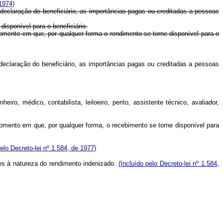
1974)
 declaração do beneficiário, as importâncias pagas ou creditadas a pessoas
isponível para o beneficiário.
momento em que, por qualquer forma o rendimento se torne disponível para o
 declaração do beneficiário, as importâncias pagas ou creditadas a pessoas
o, médico, contabilista, leiloeiro, perito, assistente técnico, avaliador,
momento em que, por qualquer forma, o recebimento se torne disponível para
lo Decreto-lei nº 1.584, de 1977)
tes à natureza do rendimento indenizado.
(Incluído pelo Decreto-lei nº 1.584,