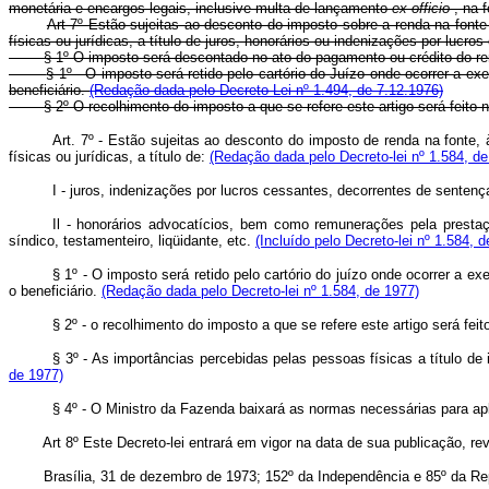
monetária e encargos legais, inclusive multa de lançamento
ex officio
, na 
Art 7º Estão sujeitas ao desconto do imposto sobre a renda na fonte
físicas ou jurídicas, a título de juros, honorários ou indenizações por lucr
§ 1º O imposto será descontado no ato do pagamento ou crédito do ren
§ 1º - O imposto será retido pelo cartório do Juízo onde ocorrer a 
beneficiário.
(Redação dada pelo Decreto Lei nº 1.494, de 7.12.1976)
§ 2º O recolhimento do imposto a que se refere este artigo será feito no
Art. 7º - Estão sujeitas ao desconto do imposto de renda na fonte,
físicas ou jurídicas, a título de:
(Redação dada pelo Decreto-lei nº 1.584, de
I - juros, indenizações por lucros cessantes, decorrentes de sentenç
Il - honorários advocatícios, bem como remunerações pela prestação
síndico, testamenteiro, liqüidante, etc.
(Incluído pelo Decreto-lei nº 1.584, 
§ 1º - O imposto será retido pelo cartório do juízo onde ocorrer a
o beneficiário.
(Redação dada pelo Decreto-lei nº 1.584, de 1977)
§ 2º - o recolhimento do imposto a que se refere este artigo será fei
§ 3º - As importâncias percebidas pelas pessoas físicas a título d
de 1977)
§ 4º - O Ministro da Fazenda baixará as normas necessárias para apl
Art 8º Este Decreto-lei entrará em vigor na data de sua publicação, rev
Brasília, 31 de dezembro de 1973; 152º da Independência e 85º da Rep