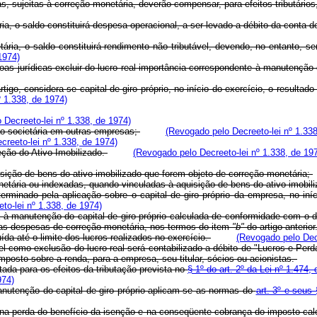
s, sujeitas à correção monetária, deverão compensar, para efeitos tributário
 saldo constituirá despesa operacional, a ser levado a débito da conta de 
 o saldo constituirá rendimento não tributável, devendo, no entanto, ser 
1974)
ssoas jurídicas excluir do lucro real importância correspondente à manutenção
 considera-se capital de giro próprio, no início do exercício, o resultado 
º 1.338, de 1974)
 Decreeto-lei nº 1.338, de 1974)
o societária em outras empresas;
(Revogado pelo Decreeto-lei nº 1.338
reeto-lei nº 1.338, de 1974)
ção do Ativo Imobilizado.
(Revogado pelo Decreeto-lei nº 1.338, de 19
ção de bens do ativo imobilizado que forem objeto de correção monetária;
ria ou indexadas, quando vinculadas à aquisição de bens do ativo imobiliz
ado pela aplicação sobre o capital de giro próprio da empresa, no início 
to-lei nº 1.338, de 1974)
anutenção do capital de giro próprio calculada de conformidade com o disp
 as despesas de correção monetária, nos termos do item
"b"
do artigo anterior
a até o limite dos lucros realizados no exercício.
(Revogado pelo Decr
l como exclusão do lucro real será contabilizado a débito de "Lucros e Perd
mposto sobre a renda, para a empresa, seu titular, sócios ou acionistas.
da para os efeitos da tributação prevista no
§ 1º do art. 2º da Lei nº 1.474
974)
nutenção do capital de giro próprio aplicam-se as normas do
art. 3º e seus 
rá na perda do benefício da isenção e na conseqüente cobrança do imposto cal