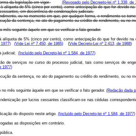
forma da legislação em vigor.
(Revogado pelo Decreeto-lei nº 1.338, de 
 à alíquota de 5% (cinco por cento), como antecipação do que for devido na
os cessantes, em decorrência de condenações judiciais.
dimento, ou no momento em que, por qualquer forma, o rendimento se torne d
execução da sentença, no ato do pagamento ou crédito do rendimento, ou no 
 mês seguinte àquele em que se verificar o fato gerador.
 à alíquota de 5% (cinco por cento), como antecipação do que for devido na
 1977)
(Vide Lei nº 7.450, de 1985)
(
Vide Decreto-Lei nº 2.413, de 1988
)
a judicial;
(Incluído pelo Decreto-lei nº 1.584, de 1977)
 de serviços no curso do processo judicial, tais como serviços de engenheir
de 1977)
 execução da sentença, no ato do pagamento ou crédito do rendimento, ou no 
to no mês seguinte àquele em que se verificar o fato gerador.
(Redação dada pe
e indenização por lucros cessantes classificam-se nas cédulas corresponden
icação do disposto neste artigo.
(Incluído pelo Decreto-lei nº 1.584, de 1977)
ogadas as disposições em contrário.
ública.