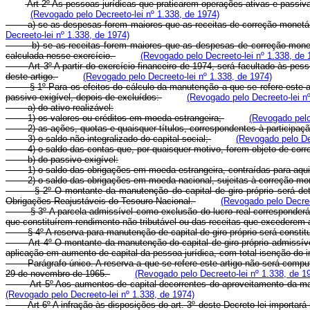
Art 2º As pessoas jurídicas que praticarem operações ativas e passiva
(Revogado pelo Decreeto-lei nº 1.338, de 1974)
a) se as despesas forem maiores que as receitas de correção monetária, o
Decreeto-lei nº 1.338, de 1974)
b) se as receitas forem maiores que as despesas de correção monetária,
calculada nesse exercício.
(Revogado pelo Decreeto-lei nº 1.338, de 
Art 3º A partir do exercício financeiro de 1974, será facultado às pe
deste artigo.
(Revogado pelo Decreeto-lei nº 1.338, de 1974)
§ 1º Para os efeitos do cálculo da manutenção a que se refere este artigo,
passivo exigível, depois de excluídos:
(Revogado pelo Decreeto-lei n
a) do ativo realizável:
1) os valores ou créditos em moeda estrangeira;
(Revogado pelo
2) as ações, quotas e quaisquer títulos, correspondentes à participaçã
3) o saldo não integralizado do capital social;
(Revogado pelo Dec
4) o saldo das contas que, por quaisquer motivo, forem objeto de corre
b) do passivo exigível:
1) o saldo das obrigações em moeda estrangeira, contraídas para aquisi
2) o saldo das obrigações em moeda nacional, sujeitas à correção monetá
§ 2º O montante da manutenção do capital de giro próprio será determin
Obrigações Reajustáveis do Tesouro Nacional.
(Revogado pelo Decree
§ 3º A parcela admissível como exclusão do lucro real corresponderá à m
que constituírem rendimento não tributável ou das receitas que excederem
§ 4º A reserva para manutenção de capital de giro próprio será constituíd
Art 4º O montante da manutenção do capital de giro próprio admissíve
aplicação em aumento de capital da pessoa jurídica, com total isenção do i
Parágrafo único. A reserva a que se refere este artigo não será computa
29 de novembro de 1965.
(Revogado pelo Decreeto-lei nº 1.338, de 1
Art 5º Aos aumentos de capital decorrentes do aproveitamento da ma
(Revogado pelo Decreeto-lei nº 1.338, de 1974)
Art 6º A infração às disposições do art. 3º deste Decreto-lei importa