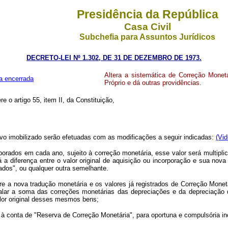
Presidência da República
Casa Civil
Subchefia para Assuntos Jurídicos
DECRETO-LEI Nº 1.302, DE 31 DE DEZEMBRO DE 1973.
Altera a sistemática de Correção Monet
a encerrada
Próprio e dá outras providências.
re o artigo 55, item II, da Constituição,
ativo imobilizado serão efetuadas com as modificações a seguir indicadas:
(Vid
rporados em cada ano, sujeito à correção monetária, esse valor será multipl
á a diferença entre o valor original de aquisição ou incorporação e sua nov
ados", ou qualquer outra semelhante.
 a nova tradução monetária e os valores já registrados de Correção Monetá
igualar a soma das correções monetárias das depreciações e da depreciaçã
alor original desses mesmos bens;
 à conta de "Reserva de Correção Monetária", para oportuna e compulsória in