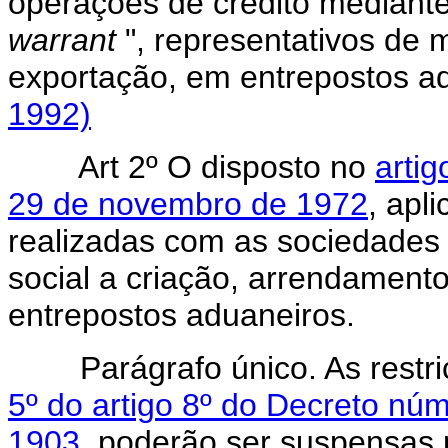
operações de crédito mediante
warrant
", representativos de 
exportação, em entrepostos
1992)
Art 2º O disposto no
artig
29 de novembro de 1972
, apl
realizadas com as sociedades 
social a criação, arrendament
entrepostos aduaneiros.
Parágrafo único. As restri
5º do artigo 8º do Decreto nú
1903
, poderão ser suspensas 