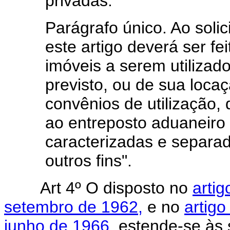
privadas.
Parágrafo único. Ao solic
este artigo deverá ser fe
imóveis a serem utilizad
previsto, ou de sua loca
convênios de utilização,
ao entreposto aduaneiro
caracterizadas e separad
outros fins".
Art 4º O disposto no
artig
setembro de 1962,
e no
artigo
junho de 1966
, estende-se às 