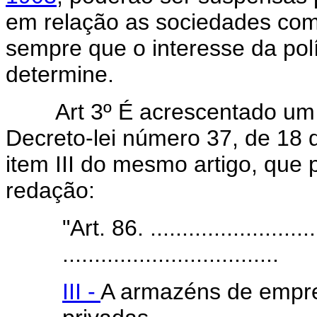
em relação as sociedades comer
sempre que o interesse da pol
determine.
Art 3º É acrescentado um 
Decreto-lei número 37, de 18 
item III do mesmo artigo, que 
redação:
"Art. 86. ............................
..................................
III -
A armazéns de empre