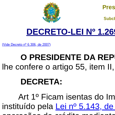
Pres
Subch
DECRETO-LEI Nº 1.269
(Vide Decreto nº 6.306, de 2007)
O PRESIDENTE DA REP
lhe confere o artigo 55, item II
DECRETA:
Art
1º Ficam isentas do I
instituído pela
Lei nº 5.143, d