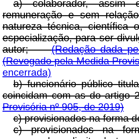
a) colaborador, assim 
remuneração e sem relação
natureza técnica, científica
especialização, para ser div
autor;
(Redação dada pel
(Revogado pela Medida Provis
encerrada)
b) funcionário público titu
coincidam com as do a
Provisória nº 905, de 2019)
c) provisionados na forma do
c) provisionados na fo