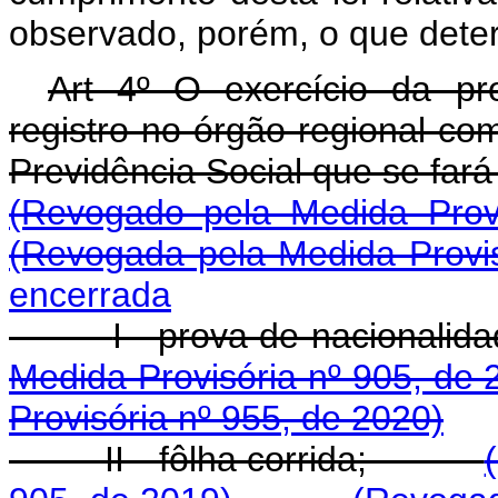
observado, porém, o que determ
Art 4º O exercício da pro
registro no órgão regional co
Previdência Social que se 
(Revogado pela Medida Prov
(Revogada pela Medida Provis
encerrada
I - prova de naciona
Medida Provisória nº 905, de 
Provisória nº 955, de 2020)
II - fôlha corrida;