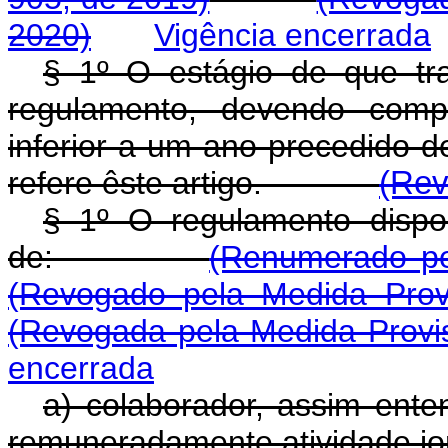
2020)
Vigência encerrada
§ 1º O estágio de que tra
regulamento, devendo comp
inferior a um ano precedido 
refere êste artigo.
(Rev
§ 1º O regulamento dispor
de:
(Renumerado pe
(Revogado pela Medida Prov
(Revogada pela Medida Provis
encerrada
a) colaborador, assim ente
remuneradamente atividade jor