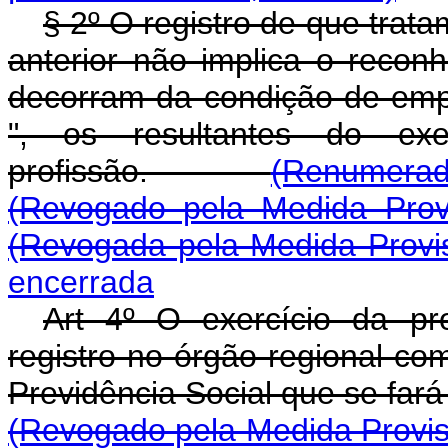
§ 2º O registro de que trata
anterior não implica o recon
decorram da condição de emp
", os resultantes do ex
profissão.
(Renumerado
(Revogado pela Medida Prov
(Revogada pela Medida Provis
encerrada
Art 4º O exercício da pro
registro no órgão regional co
Previdência Social que se 
(Revogado pela Medida Provis