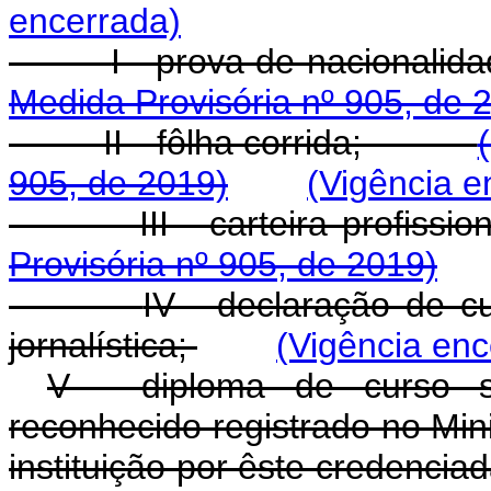
encerrada)
I - prova de naciona
Medida Provisória nº 905, de 
II - fôlha corrida;
905, de 2019)
(Vigência e
III - carteira prof
Provisória nº 905, de 2019)
IV - declaração de 
jornalística;
(Vigência enc
V - diploma de curso su
reconhecido registrado no Min
instituição por êste credencia