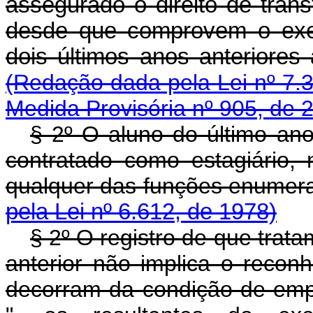
assegurado o direito de trans
desde que comprovem o exerc
dois últimos anos anter
(Redação dada pela Lei nº 7.
Medida Provisória nº 905, de 
§ 2º O aluno do último ano
contratado como estagiário,
qualquer das funções enumera
pela Lei nº 6.612, de 1978)
§ 2º O registro de que trata
anterior não implica o recon
decorram da condição de emp