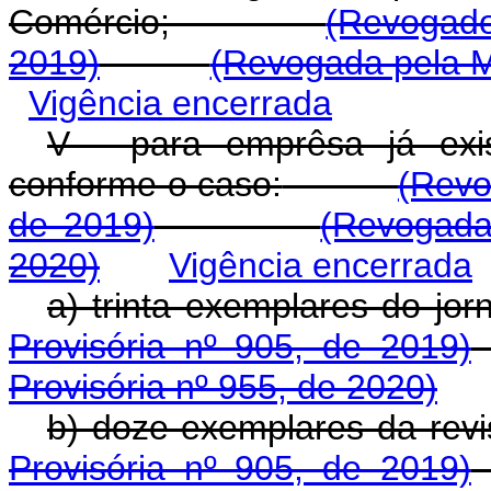
Comércio;
(Revogado
2019)
(Revogada pela M
Vigência encerrada
V - para emprêsa já exis
conforme o caso:
(Revo
de 2019)
(Revogada
2020)
Vigência encerrada
a) trinta exemplares do jorn
Provisória nº 905, de 2019)
Provisória nº 955, de 2020)
b) doze exemplares da revi
Provisória nº 905, de 2019)