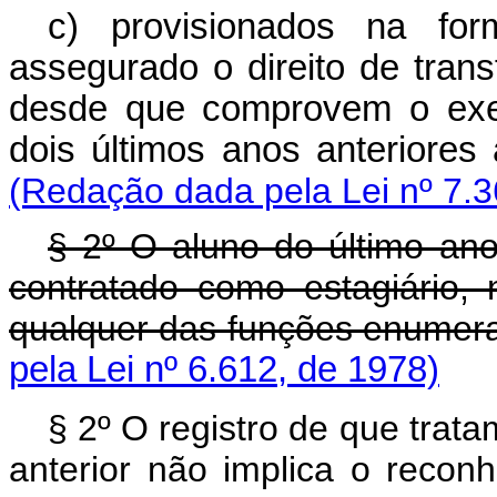
c) provisionados na fo
assegurado o direito de trans
desde que comprovem o exerc
dois últimos anos anter
(Redação dada pela Lei nº 7.3
§ 2º O aluno do último ano
contratado como estagiário,
qualquer das funções enumera
pela Lei nº 6.612, de 1978)
§ 2º O registro de que trata
anterior não implica o recon