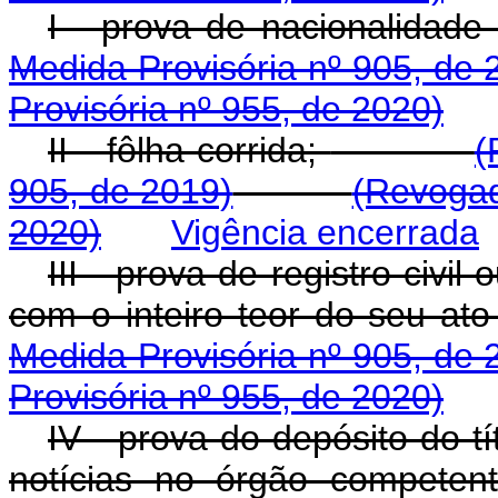
I - prova de nacionalidade b
Medida Provisória nº 905, de 
Provisória nº 955, de 2020)
II - fôlha corrida;
(
905, de 2019)
(Revogad
2020)
Vigência encerrada
III - prova de registro civil
com o inteiro teor do seu ato 
Medida Provisória nº 905, de 
Provisória nº 955, de 2020)
IV - prova do depósito do t
notícias no órgão competent