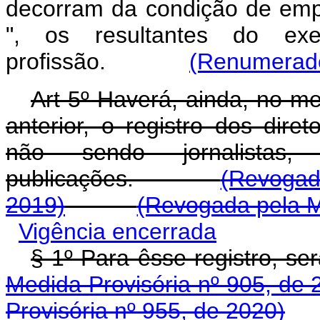
decorram da condição de emp
", os resultantes do ex
profissão.
(Renumerado
Art 5º Haverá, ainda, no me
anterior, o registro dos dire
não sendo jornalistas,
publicações.
(Revogado
2019)
(Revogada pela M
Vigência encerrada
§ 1º Para êsse registro, ser
Medida Provisória nº 905, de 
Provisória nº 955, de 2020)