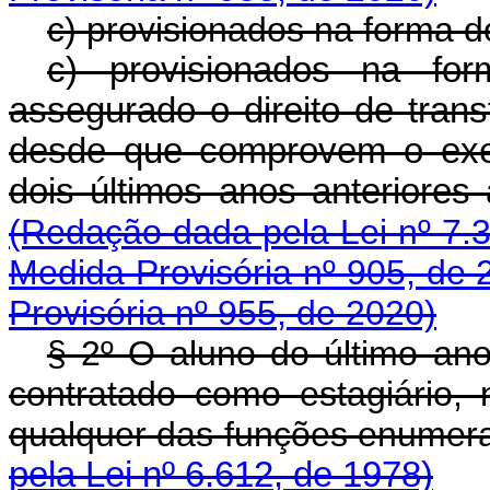
c) provisionados na forma do
c) provisionados na fo
assegurado o direito de trans
desde que comprovem o exerc
dois últimos anos anter
(Redação dada pela Lei nº 7.
Medida Provisória nº 905, de 
Provisória nº 955, de 2020)
§ 2º O aluno do último ano
contratado como estagiário,
qualquer das funções enumera
pela Lei nº 6.612, de 1978)