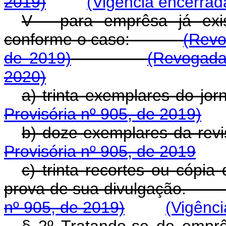
2019)
(Vigência encerrad
V - para emprêsa já exis
conforme o caso:
(Revo
de 2019)
(Revogada
2020)
a) trinta exemplares do jorn
Provisória nº 905, de 2019)
b) doze exemplares da revi
Provisória nº 905, de 2019
c) trinta recortes ou cópia
prova de sua divulgação.
nº 905, de 2019)
(Vigênci