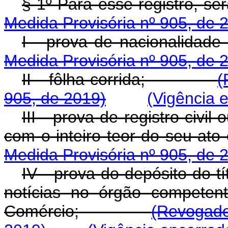
§ 1º Para êsse registro, ser
Medida Provisória nº 905, de 
I - prova de nacionalidade b
Medida Provisória nº 905, de 
II - fôlha corrida;
(
905, de 2019)
(Vigência 
III - prova de registro civil
com o inteiro teor do seu ato c
Medida Provisória nº 905, de 
IV - prova do depósito do t
notícias no órgão competent
Comércio;
(Revogado