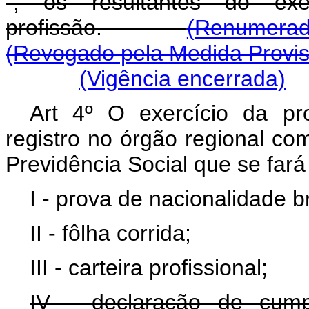
", os resultantes do ex
profissão.
(Renumerado
(Revogado pela Medida Provisó
(Vigência encerrada)
Art 4º O exercício da pro
registro no órgão regional co
Previdência Social que se far
I - prova de nacionalidade br
II - fôlha corrida;
III - carteira profissional;
IV - declaração de cum