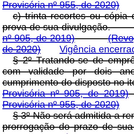
Provisória nº 955, de 2020)
c) trinta recortes ou cópia
prova de sua divulgação.
nº 905, de 2019)
(Revo
de 2020)
Vigência encerra
§ 2º Tratando-se de emprês
com validade por dois anos
cumprimento do disposto no it
Provisória nº 905, de 2019)
Provisória nº 955, de 2020)
§ 3º Não será admitida a re
prorrogação do prazo de sua 