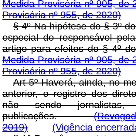
Medida Provisória nº 905, de 
Provisória nº 955, de 2020)
§ 4º Na hipótese do § 3º do 
especial do responsável pel
artigo para efeitos do § 4º do
Medida Provisória nº 905, de 
Provisória nº 955, de 2020)
Art 5º Haverá, ainda, no me
anterior, o registro dos dire
não sendo jornalistas,
publicações.
(Revogado
2019)
(Vigência encerrad