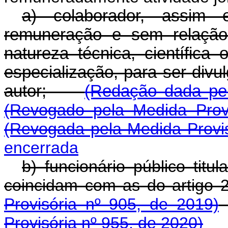
a) colaborador, assim 
remuneração e sem relação
natureza técnica, científica
especialização, para ser div
autor;
(Redação dada pel
(Revogado pela Medida Prov
(Revogada pela Medida Provis
encerrada
b) funcionário público titu
coincidam com as do a
Provisória nº 905, de 2019)
Provisória nº 955, de 2020)