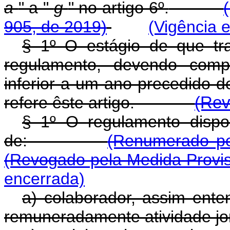
a
" a "
g
" no artigo 6º.
905, de 2019)
(Vigência 
§ 1º O estágio de que tra
regulamento, devendo comp
inferior a um ano precedido 
refere êste artigo.
(Rev
§ 1º O regulamento dispor
de:
(Renumerado pe
(Revogado pela Medida Provis
encerrada)
a) colaborador, assim ente
remuneradamente atividade jor