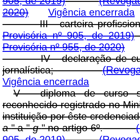
905, de 2019)
(Revogad
2020)
Vigência encerrada
III - carteira prof
Provisória nº 905, de 2019)
Provisória nº 955, de 2020)
IV - declaração de 
jornalística;
(Revoga
Vigência encerrada
V - diploma de curso su
reconhecido registrado no Min
instituição por êste credencia
a
" a "
g
" no artigo 6º.
905, de 2019)
(Revogad