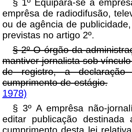
§ 1º Equipara-se a emprêsa
emprêsa de radiodifusão, tele
ou de agência de publicidade,
previstas no artigo 2º.
§ 2º O órgão da administraç
mantiver jornalista sob vínculo
de registro, a declaração 
cumprimento de estágio.
1978)
§ 3º A emprêsa não-jornalí
editar publicação destinada
cumprimento desta lei relativa