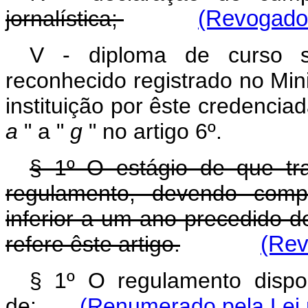
jornalística;
(Revogado 
V - diploma de curso su
reconhecido registrado no Min
instituição por êste credencia
a
" a "
g
" no artigo 6º.
§ 1º O estágio de que tra
regulamento, devendo comp
inferior a um ano precedido 
refere êste artigo.
(Rev
§ 1º O regulamento dispor
de:
(Renumerado pela Lei 