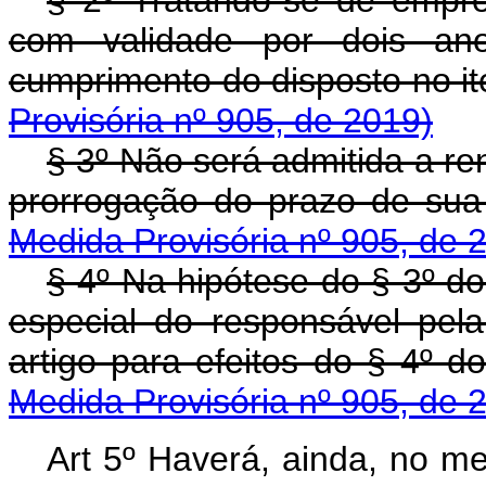
§ 2º Tratando-se de emprês
com validade por dois anos
cumprimento do disposto no it
Provisória nº 905, de 2019)
§ 3º Não será admitida a re
prorrogação do prazo de sua 
Medida Provisória nº 905, de 
§ 4º Na hipótese do § 3º do 
especial do responsável pel
artigo para efeitos do § 4º do
Medida Provisória nº 905, de 
Art 5º Haverá, ainda, no me