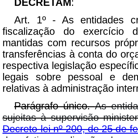
DECRETAM
:
Art. 1º - As entidades c
fiscalização do exercício 
mantidas com recursos próp
transferências à conta do orç
respectiva legislação específ
legais sobre pessoal e dem
relativas à administração inte
Parágrafo único.
As entida
sujeitas à supervisão ministe
Decreto-lei nº 200, de 25 de f