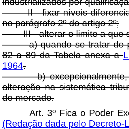
industrializados por qualificaç
II - fixar níveis diferenc
no parágrafo 2º do artigo 2º;
III - alterar o limite a qu
a) quando se tratar de 
82 a 89 da Tabela anexa a
L
1964
.
b) excepcionalmente,
alteração na sistemática trib
de mercado.
Art. 3º Fica o Po
(Redação dada pelo Decreto-Le