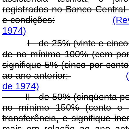
registrados no Banco Central 
e condições:
(Re
1974)
I - de 25% (vinte e cinc
de no mínimo 100% (cem por c
signifique 5% (cinco por cent
ao ano anterior;
de 1974)
II - de 50% (cinqüenta p
no mínimo 150% (cento e c
transferência, e signifique i
mais em relação ao ano ante