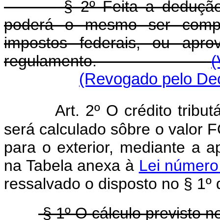
§ 2º Feita a dedução
poderá o mesmo ser comp
impostos federais, ou apro
regulamento.
(
(Revogado pelo Decr
Art. 2º O crédito tribut
será calculado sôbre o valor
para o exterior, mediante a a
na Tabela anexa à
Lei número
ressalvado o disposto no § 1º d
§ 1º O cálculo previsto n