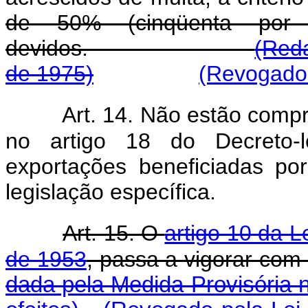
de 50% (cinqüenta por 
devidos.
(Reda
de 1975)
(Revogado 
Art. 14. Não estão com
no artigo 18 do Decreto-
exportações beneficiadas p
legislação específica.
Art. 15. O
artigo 10 da 
de 1953
, passa a vigorar com
dada pela Medida Provisória n