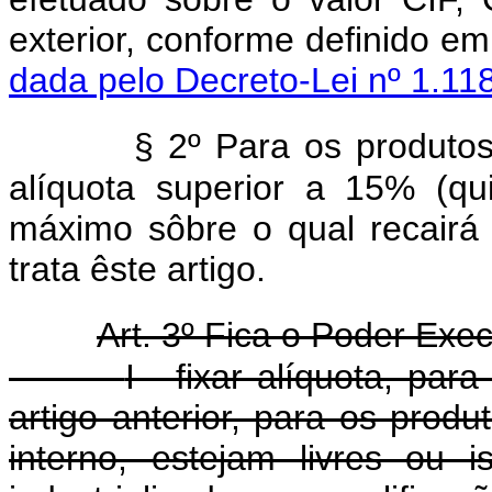
exterior, conforme def
dada pelo Decreto-Lei nº 1.11
§ 2º Para os produto
alíquota superior a 15% (qu
máximo sôbre o qual recairá 
trata êste artigo.
Art. 3º Fica o Poder Exec
I - fixar alíquota, par
artigo anterior, para os pro
interno, estejam livres ou 