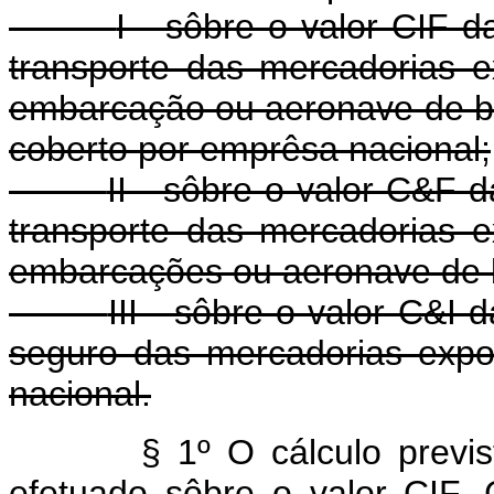
I - sôbre o valor CIF 
transporte das mercadorias e
embarcação ou aeronave de ban
coberto por emprêsa nacional;
II - sôbre o valor C&F 
transporte das mercadorias e
embarcações ou aeronave de ba
III - sôbre o valor C&I 
seguro das mercadorias expo
nacional.
§ 1º O cálculo previ
efetuado sôbre o valor CIF