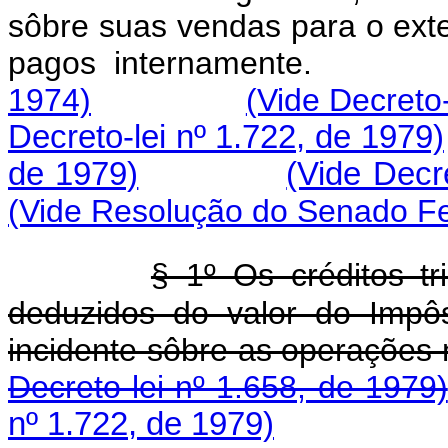
sôbre suas vendas para o exte
pagos internamen
1974)
(Vide Decreto-
Decreto-lei nº 1.722, de 1979)
de 1979)
(Vide Decre
(Vide Resolução do Senado Fe
§ 1º Os créditos t
deduzidos do valor do Impôs
incidente sôbre as oper
Decreto-lei nº 1.658, de 1979)
nº 1.722, de 1979)