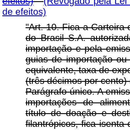
efeitos)
(Revogado pela Lei 
de efeitos)
"Art. 10. Fica a Carteir
do Brasil S.A. autoriza
importação e pela emiss
guias de importação ou
equivalente, taxa de ex
(três décimos por cento)
Parágrafo único. A emis
importações de alimen
título de doação e dest
filantrópicos, fica isent