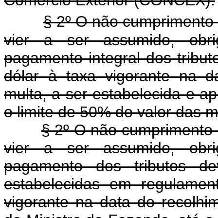
Comércio Exterior (CONCEX).
§ 2º O não cumprimento
vier a ser assumido, obri
pagamento integral dos tribu
dólar à taxa vigorante na d
multa, a ser estabelecida e ap
o limite de 50% do valor das 
§ 2º O não cumprimento
vier a ser assumido, obri
pagamento dos tributos de
estabelecidas em regulamen
vigorante na data do recolhim