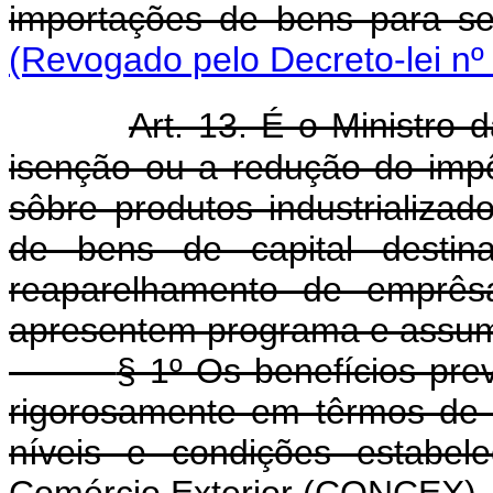
importações de bens para se
(Revogado pelo Decreto-lei nº
Art. 13. É o Ministro
isenção ou a redução do imp
sôbre produtos industrializa
de bens de capital destin
reaparelhamento de emprês
apresentem programa e assum
§ 1º Os benefícios pre
rigorosamente em têrmos de
níveis e condições estabel