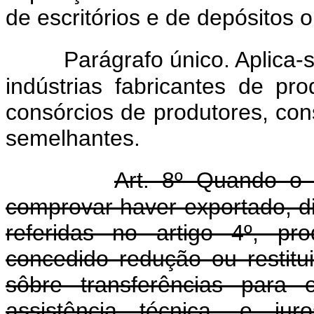
de escritórios e de depósitos 
Parágrafo único. Aplica-
indústrias fabricantes de pr
consórcios de produtores, con
semelhantes.
Art. 8º Quando o 
comprovar haver exportado, d
referidas no artigo 4º, pr
concedido redução ou restitu
sôbre transferências para o 
assistência técnica, e ju