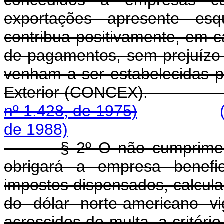
concedidos a empresas c
exportações apresente es
contribua positivamente, em 
de pagamentos, sem prejuízo 
venham a ser estabelecidas 
Exterior (CONCE
nº 1.428, de 1975)
de 1988)
§ 2º O não cumprime
obrigará a empresa benefic
impostos dispensados, calcul
do dólar norte-americano v
acrescidos de multa, a critério