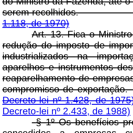
do Ministro da Fazenda, até o 
serem recolhidos
1.118, de 1970)
Art. 13. Fica o Minist
redução do imposto de impor
industrializados na import
aparelhos e instrumentos des
reaparelhamento de empresa
compromisso de ex
Decreto-lei nº 1.428, de 1975
Decreto-lei nº 2.433, de 1988)
§ 1º Os benefícios pr