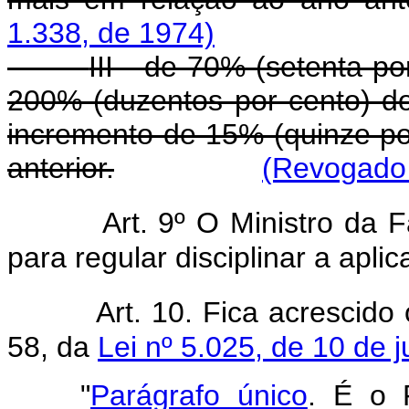
1.338, de 1974)
III - de 70% (setenta p
200% (duzentos por cento) do 
incremento de 15% (quinze po
anterior.
(Revogado 
Art. 9º O Ministro da 
para regular disciplinar a aplic
Art. 10. Fica acrescido
58, da
Lei nº 5.025, de 10 de 
"
Parágrafo único
. É o 