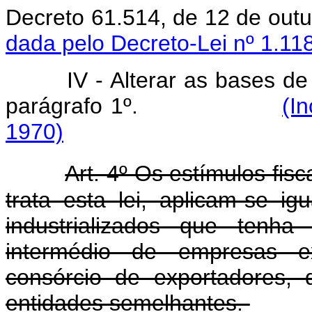
Decreto 61.514, de 12
dada pelo Decreto-Lei nº 1.11
IV - Alterar as bases de
parágrafo 1º.
(I
1970)
Art. 4º Os estímulos fisc
trata esta lei, aplicam-se i
industrializados que tenha
intermédio de empresas ex
consórcio de exportadores,
entidades semelhantes.