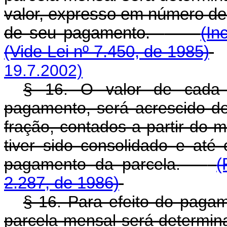
valor, expresso em número d
de seu pagamento.
(In
(Vide Lei nº 7.450, de 1985)
19.7.2002)
§ 16. O valor de cada 
pagamento, será acrescido d
fração, contados a partir do 
tiver sido consolidado e at
pagamento da parcela.
(
2.287, de 1986)
§ 16. Para efeito do paga
parcela mensal será determin