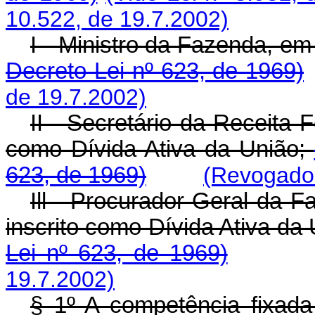
10.522, de 19.7.2002)
I - Ministro da Fazenda, e
Decreto-Lei nº 623, de 1969)
de 19.7.2002)
II - Secretário da Receita 
como Dívida Ativa da União;
623, de 1969)
(Revogado 
Ill - Procurador-Geral da F
inscrito como Dívida Ativa da
Lei nº 623, de 1969)
19.7.2002)
§ 1º A competência fixada