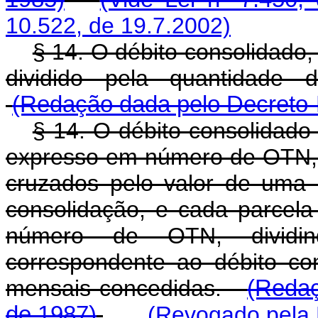
10.522, de 19.7.2002)
§ 14. O débito consolidado,
dividido pela quantidade 
(Redação dada pelo Decreto-L
§ 14. O débito consolidado
expresso em número de OTN, 
cruzados pelo valor de uma
consolidação, e cada parce
número de OTN, dividi
correspondente ao débito co
mensais concedidas.
(Redaç
de 1987)
(Revogado pela L