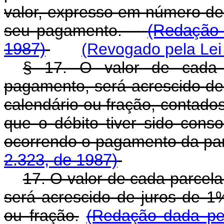
valor, expresso em número d
seu pagamento.
(Redação 
1987)
(Revogado pela Lei 
§ 17. O valor de cada 
pagamento, será acrescido de
calendário ou fração, contado
que o débito tiver sido cons
ocorrendo o pagamento da p
2.323, de 1987)
17. O valor de cada parcel
será acrescido de juros de 1
ou fração.
(Redação dada pel