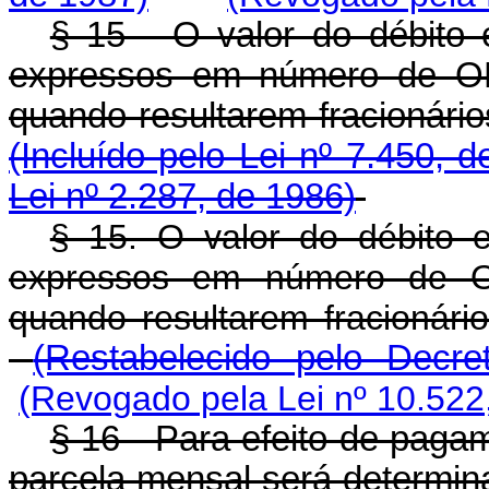
§ 15 - O valor do débito
expressos em número de OR
quando resultarem fracionár
(Incluído pelo Lei nº 7.450, d
Lei nº 2.287, de 1986)
§ 15. O valor do débito 
expressos em número de O
quando resultarem fracioná
(Restabelecido pelo Decre
(Revogado pela Lei nº 10.522
§ 16 - Para efeito de paga
parcela mensal será determin