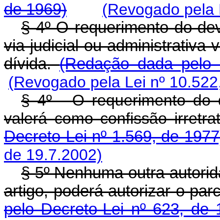
de 1969)
(Revogado pela L
§ 4º O requerimento do dev
via judicial ou administrativa 
dívida.
(Redação dada pelo 
(Revogado pela Lei nº 10.522
§ 4º - O requerimento do 
valerá como confissão irretrat
Decreto-Lei nº 1.569, de 1977
de 19.7.2002)
§ 5º Nenhuma outra autori
artigo, poderá autorizar o pa
pelo Decreto-Lei nº 623, de 