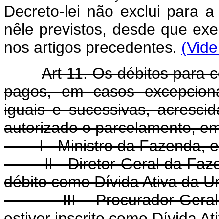
Decreto-lei não exclui para a 
nêle previstos, desde que exe
nos artigos precedentes.
(Vide
Art 11. Os débitos para
pagos, em casos excepciona
iguais e sucessivas, acresci
autorizado o parcelamento, e
I - Ministro da Fazenda, e
Il - Diretor-Geral da Fazen
débito como Dívida Ativa da U
III - Procurador-Geral da
estiver inscrito como Dívida At