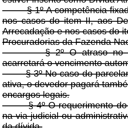
§ 1º A competência fixada 
nos casos do item II, aos D
Arrecadação e nos casos do it
Procuradorias da Fazenda Nac
§ 2º O atraso no paga
acarretará o vencimento auto
§ 3º No caso do parcelamen
ativa, o devedor pagará tamb
encargos legais.
§ 4º O requerimento do dev
na via judicial ou administrati
da dívida.