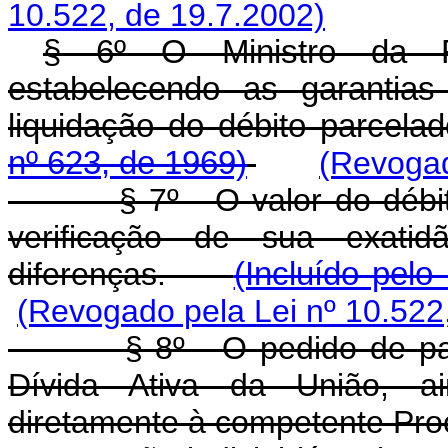
10.522, de 19.7.2002)
§ 6º O Ministro da F
estabelecendo as garantias
liquidação do débito parcela
nº 623, de 1969)
(Revogad
§ 7º - O valor do déb
verificação de sua exati
diferenças.
(Incluído pelo
(Revogado pela Lei nº 10.522
§ 8º - O pedido de parcel
Dívida Ativa da União, ai
diretamente à competente Pro