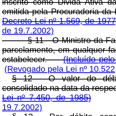
inscrito como Divida Ativa d
emitida pela Procuradoria 
Decreto-Lei nº 1.569, de 1977
de 19.7.2002)
§ 11 - O Ministro da Faze
parcelamento, em qualquer fa
estabelecer.
(Incluído pel
(Revogado pela Lei nº 10.522
§ 12 - O valor do débi
consolidado na data da respe
Lei nº 7.450, de 1985)
19.7.2002)