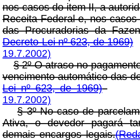
nos casos do item II, a autor
Receita Federal e, nos casos 
das Procuradorias da Faze
Decreto-Lei nº 623, de 1969)
19.7.2002)
§ 2º O atraso no pagamento
vencimento automático das d
Lei nº 623, de 1969)
19.7.2002)
§ 3º No caso de parcelame
Ativa, o devedor pagará t
demais encargos legais.
(Reda