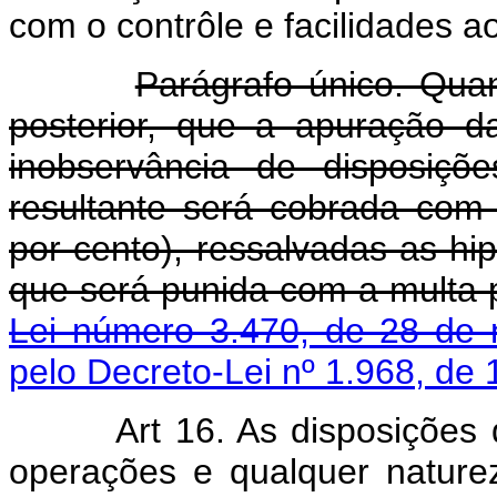
com o contrôle e facilidades ao
Parágrafo único. Quan
posterior, que a apuração da
inobservância de disposiçõ
resultante será cobrada com
por cento), ressalvadas as hip
que será punida com a multa 
Lei número 3.470, de 28 de
pelo Decreto-Lei nº 1.968, de 
Art 16. As disposições dê
operações e qualquer naturez