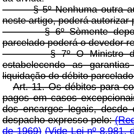
§ 5º Nenhuma outra autor
neste artigo, poderá autorizar
§ 6º Sòmente depois de
parcelado poderá o devedor re
§ 7º O Ministro da Fa
estabelecendo as garantias
liquidação do débito parcelado
Art. 11. Os débitos para 
pagos em casos excepcionais
dos encargos legais, desde
despacho expresso pelo:
(Red
de 1969)
(Vide Lei nº 8.981, 