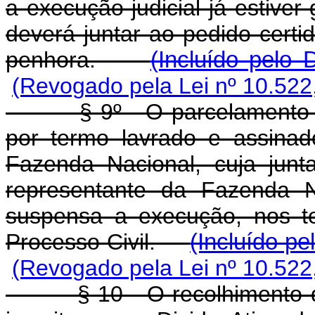
a execução judicial já estiver
deverá juntar ao pedido certi
penhora.
(Incluído pelo 
(Revogado pela Lei nº 10.522
§ 9º - O parcelamento do d
por termo lavrado e assinad
Fazenda Nacional, cuja junt
representante da Fazenda N
suspensa a execução, nos t
Processo Civil.
(Incluído pe
(Revogado pela Lei nº 10.522
§ 10 - O recolhimento das 