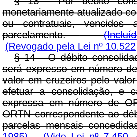
§ 13 - Por débito cons
monetariamente atualizado co
ou contratuais, vencidos
parcelamento.
(Incluí
(Revogado pela Lei nº 10.522
§ 14 - O débito consolidad
será expresso em número de
valor em cruzeiros pelo va
efetuar a consolidação, e 
expressa em número de ORT
ORTN correspondente ao débi
parcelas mensais concedidas
1985)
(Vide Lei nº 7.450,