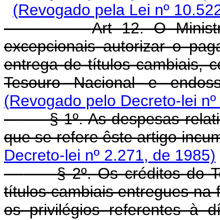
(Revogado pela Lei nº 10.522
Art 12. O Minis
excepcionais autorizar o pag
entrega de títulos cambiais, 
Tesouro Nacional e endos
(Revogado pelo Decreto-lei nº
§ 1º. As despesas relati
que se refere êste artigo inc
Decreto-lei nº 2.271, de 1985)
§ 2º. Os créditos do Tes
títulos cambiais entregues na 
os privilégios referentes à