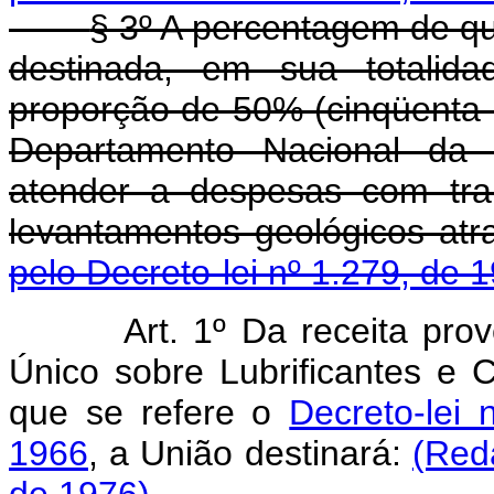
§ 3º A percentagem de que
destinada, em sua totalid
proporção de 50% (cinqüenta p
Departamento Nacional da
atender a despesas com tra
levantamentos geológicos at
pelo Decreto-lei nº 1.279, de 
Art. 1º Da receita pr
Único sobre Lubrificantes e 
que se refere o
Decreto-lei
1966
, a União destinará:
(Red
de 1976)