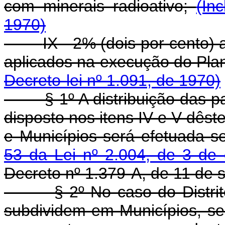
com minerais radioativo;
(In
1970)
IX - 2% (dois por cento)
aplicados na execução do Plan
Decreto-lei nº 1.091, de 1970)
§ 1º A distribuição das par
disposto nos itens IV e V dêste
e Municípios será efetuada s
53 da Lei nº 2.004, de 3 de
Decreto nº 1.379-A, de 11 de 
§ 2º No caso do Distrito 
subdividem em Municípios, se