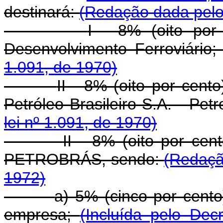
destinará:
(Redação dada pelo 
I - 8% (oito por
Desenvolvimento Ferroviário
1.091, de 1970)
II - 8% (oito por cent
Petróleo Brasileiro S.A. - Pet
lei nº 1.091, de 1970)
II - 8% (oito por cent
PETROBRÁS, sendo:
(Redaçã
1972)
a) 5% (cinco por cento
empresa;
(Incluída pelo Dec