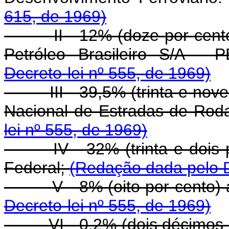
615, de 1969)
II - 12% (doze por cent
Petróleo Brasileiro S/A 
Decreto-lei nº 555, de 1969)
III - 39,5% (trinta e no
Nacional de Estradas de Ro
lei nº 555, de 1969)
IV - 32% (trinta e dois
Federal;
(Redação dada pelo D
V - 8% (oito por cento)
Decreto-lei nº 555, de 1969)
VI - 0,2% (dois décimos 