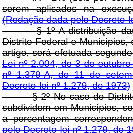
serem aplicados na execuçã
(Redação dada pelo Decreto-le
§ 1º A distribuição d
Distrito Federal e Municípios,
artigo, será efetuada segundo
Lei nº 2.004, de 3 de outubr
nº 1.379-A, de 11 de sete
Decreto-lei nº 1.279, de 1973)
§ 2º No caso do Distri
subdividem em Municípios, se
a percentagem corresponden
pelo Decreto-lei nº 1.279, de 