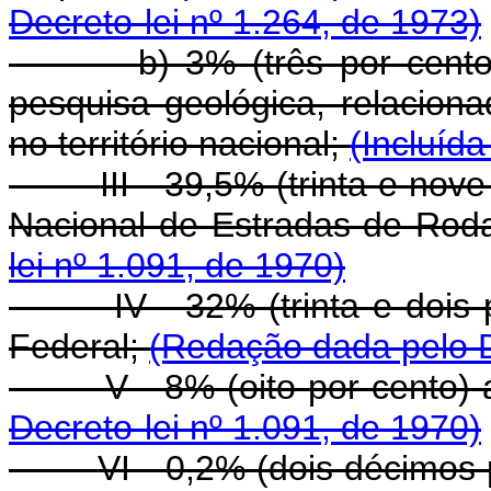
Decreto-lei nº 1.264, de 1973)
b) 3% (três por cento) p
pesquisa geológica, relacion
no território nacional;
(Incluída
III - 39,5% (trinta e no
Nacional de Estradas de Ro
lei nº 1.091, de 1970)
IV - 32% (trinta e dois
Federal;
(Redação dada pelo D
V - 8% (oito por cento)
Decreto-lei nº 1.091, de 1970)
VI - 0,2% (dois décimos 