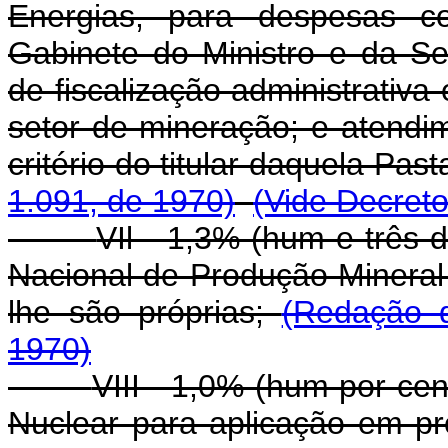
Energias, para despesas c
Gabinete do Ministro e da Sec
de fiscalização administrativa 
setor de mineração; e atendi
critério do titular daquela Past
1.091, de 1970)
(Vide Decreto
VIl - 1,3% (hum e três
Nacional de Produção Mineral
lhe são próprias;
(Redação d
1970)
VIII - 1,0% (hum por ce
Nuclear para aplicação em p