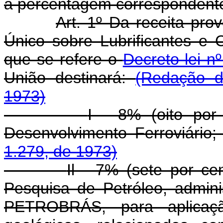
a percentagem correspondente
Art. 1º Da receita pr
Único sobre Lubrificantes e
que se refere o
Decreto-lei 
União destinará:
(Redação d
1973)
I - 8% (oito por
Desenvolvimento Ferroviário
1.279, de 1973)
Il - 7% (sete por ce
Pesquisa de Petróleo, adminis
PETROBRÁS, para aplicaç