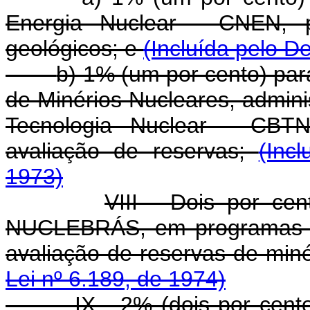
Energia Nuclear - CNEN, p
geológicos; e
(Incluída pelo De
b) 1% (um por cento) par
de Minérios Nucleares, admini
Tecnologia Nuclear - CBTN
avaliação de reservas;
(Inc
1973)
VIII - Dois por ce
NUCLEBRÁS, em programas re
avaliação de reservas de min
Lei nº 6.189, de 1974)
IX - 2% (dois por cent