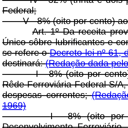
Federal;
V - 8% (oito por cento) aos
Art. 1º Da receita pr
Único sôbre lubrificantes e c
se refere o
Decreto-lei nº 61,
destinará:
(Redação dada pelo 
I - 8% (oito por cent
Rêde Ferroviária Federal S/A,
despesas correntes;
(Redaçã
1969)
I - 8% (oito por
Desenvolvimento Ferroviário