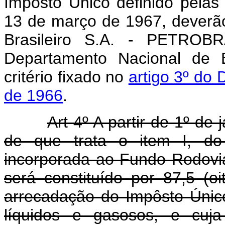
Impôsto Único definido pelas
13 de março de 1967, deverão
Brasileiro S.A. - PETROBR
Departamento Nacional de
critério fixado no
artigo 3º do 
de 1966
.
Art 4º A partir de 1º de
de que trata o item I, do 
incorporada ao Fundo Rodoviár
será constituído por 87,5 (o
arrecadação do Impôsto Único
líquidos e gasosos, e cuja 