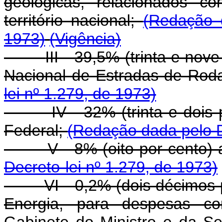
geológicas, relacionados c
território nacional;
(Redação d
1973)
(Vigência)
III - 39,5% (trinta e no
Nacional de Estradas de Ro
lei nº 1.279, de 1973)
IV - 32% (trinta e dois
Federal;
(Redação dada pelo D
V - 8% (oito por cento)
Decreto-lei nº 1.279, de 1973)
VI - 0,2% (dois décimos 
Energia, para despesas c
Gabinete do Ministro e da Sec