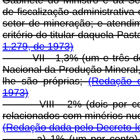
de fiscalização administrativa 
setor de mineração; e atendi
critério do titular daquela Past
1.279, de 1973)
VII - 1,3% (um e três 
Nacional da Produção Mineral,
lhe são próprias;
(Redação d
1973)
VIII - 2% (dois por 
relacionados com minérios nucl
(Redação dada pelo Decreto-le
a) 1% (um por cento)