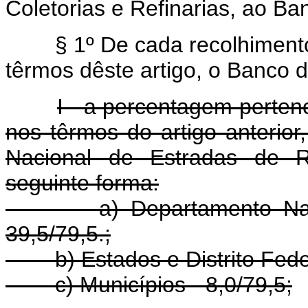
Coletorias e Refinarias, ao Ba
§ 1º De cada recolhimento 
têrmos dêste artigo, o Banco do
I - a percentagem perten
nos têrmos do artigo anterio
Nacional de Estradas de R
seguinte forma:
a) Departamento Nacion
39,5/79,5.;
b) Estados e Distrito Federa
c) Municípios - 8,0/79,5;