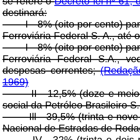
se refere o
Decreto-lei nº 61,
destinará:
I - 8% (oito por cento) para
Ferroviária Federal S. A., até 
I - 8% (oito por cento) p
Ferroviária Federal S.A., v
despesas correntes;
(Redaçã
1969)
II - 12,5% (doze e meio po
social da Petróleo Brasileiro
Ill - 39,5% (trinta e nove 
Nacional de Estradas de Rod
IV - 32% (trinta e dois por