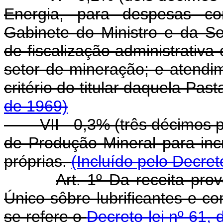
Energia, para despesas c
Gabinete do Ministro e da Sec
de fiscalização administrativa 
setor de mineração; e atendi
critério do titular daquela Past
de 1969)
VII - 0,3% (três décimos
de Produção Mineral para inc
próprias.
(Incluído pelo Decret
Art. 1º Da receita pr
Único sôbre lubrificantes e c
se refere o
Decreto-lei nº 61,