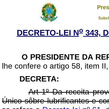
Pres
Subch
o
DECRETO-LEI N
343, 
O PRESIDENTE DA REP
lhe confere o artigo 58, item II
DECRETA:
Art 1º Da receita pro
Único sôbre lubrificantes e c