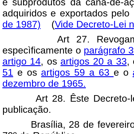
e subprodutos da cana-de-aç
adquiridos e exportados pel
de 1987)
(
Vide Decreto-Lei 
Art 27. Revogam
especìficamente o
parágrafo 3
artigo 14
, os
artigos 20 a 33
,
51
e os
artigos 59 a 63
e o
dezembro de 1965.
Art 28. Êste Decreto-lei 
publicação.
Brasília, 28 de fevereiro 