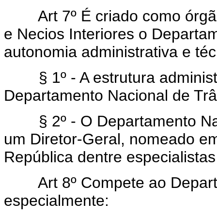
Art 7º É criado como órgão i
e Necios Interiores o Departa
autonomia administrativa e téc
§ 1º - A estrutura administr
Departamento Nacional de Trân
§ 2º - O Departamento Nacion
um Diretor-Geral, nomeado em
República dentre especialistas 
Art 8º Compete ao Departam
especialmente: