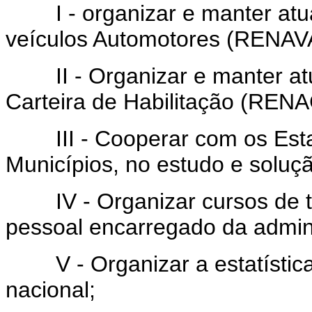
I - organizar e manter atual
veículos Automotores (RENAV
II - Organizar e manter atua
Carteira de Habilitação (REN
III - Cooperar com os Estados
Municípios, no estudo e soluçã
IV - Organizar cursos de tr
pessoal encarregado da adminis
V - Organizar a estatística ge
nacional;