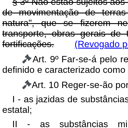
§ 3º Não estão sujeitos aos
de movimentação de terras
natura", que se fizerem ne
transporte, obras gerais de
fortificações.
(Revogado pe
Art. 9º Far-se-á pelo 
definido e caracterizado como
Art. 10 Reger-se-ão por
I - as jazidas de substânci
estatal;
II - as substâncias mi