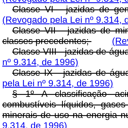
Classe VI - jazidas de g
(Revogado pela Lei nº 9.314, 
Classe VII - jazidas de min
classes precedentes;
(Re
Classe VIII - jazidas de águ
nº 9.314, de 1996)
Classe IX - jazidas de águ
pela Lei nº 9.314, de 1996)
§ 1º A classificação a
combustíveis líquidos, gases
minerais de uso na energia n
9.314, de 1996)