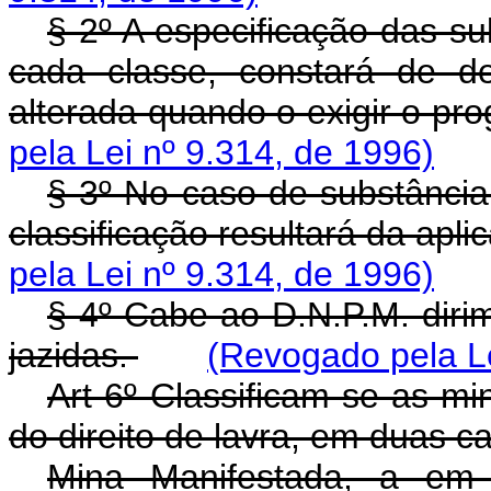
§ 2º A especificação das su
cada classe, constará de d
alterada quando o exigir o pr
pela Lei nº 9.314, de 1996)
§ 3º No caso de substância 
classificação resultará da apl
pela Lei nº 9.314, de 1996)
§ 4º Cabe ao D.N.P.M. dirim
jazidas.
(Revogado pela Le
Art 6º Classificam-se as mi
do direito de lavra, em duas ca
Mina Manifestada, a em l