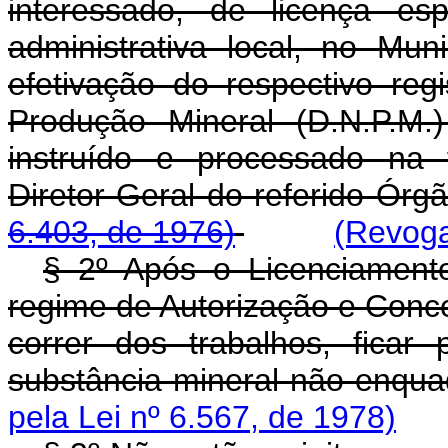
interessado, de licença esp
administrativa local, no Mun
efetivação do respectivo re
Produção Mineral (D.N.P.M.
instruído e processado na 
Diretor-Geral do referid
6.403, de 1976)
(Revoga
§ 2º Após o Licenciamento
regime de Autorização e Conces
correr dos trabalhos, ficar 
substância mineral não enqua
pela Lei nº 6.567, de 1978)