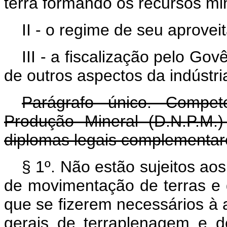
terra formando os recursos mi
II - o regime de seu aprovei
III - a fiscalização pelo Go
de outros aspectos da indústri
Parágrafo único. Compe
Produção Mineral (D.N.P.M.
diplomas legais complementar
§ 1º. Não estão sujeitos ao
de movimentação de terras e
que se fizerem necessários à a
gerais de terraplenagem e d