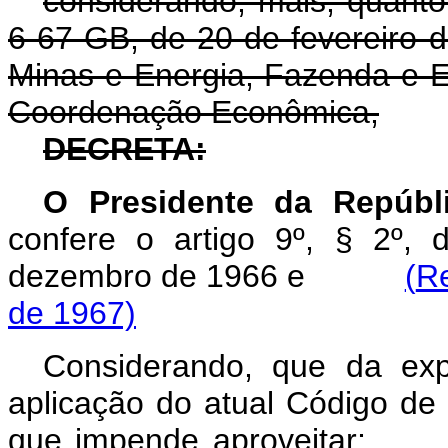
considerando, mais, quanto
6-67-GB, de 20 de fevereiro 
Minas e Energia, Fazenda e E
Coordenação Econômica,
DECRETA:
O Presidente da Repúb
confere o artigo 9º, § 2º, 
dezembro de 1966 e
(
Re
de 1967)
Considerando, que da exp
aplicação do atual Código de
que impende aproveitar