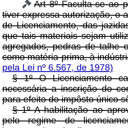
Art 8º Faculta-se ao 
tiver expressa autorização, o 
de Licenciamento, das jazida
que tais materiais sejam util
agregados, pedras de talhe 
como matéria-prima, à indústr
pela Lei nº 6.567, de 1978)
§ 1º O Licenciamento ca
necessária a inscrição do co
para efeito do impôsto único s
§ 1º A habilitação ao apro
pelo regime de licenciam