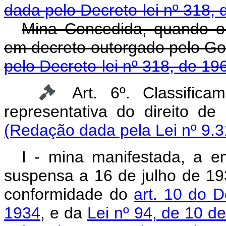
dada pelo Decreto-lei nº 318, 
Mina Concedida, quando o 
em decreto outorgado pel
pelo Decreto-lei nº 318, de 19
Art. 6º. Classific
representativa do direito
(Redação dada pela Lei nº 9.3
I - mina manifestada, a em
suspensa a 16 de julho de 19
conformidade do
art. 10 do D
1934
, e da
Lei nº 94, de 10 