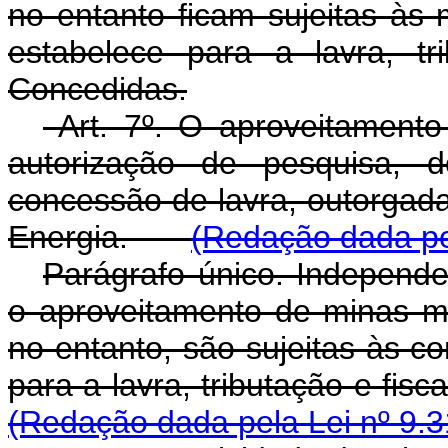
no entanto ficam sujeitas à
estabelece para a lavra, tr
Concedidas.
Art. 7º. O aproveitamento
autorização de pesquisa, 
concessão de lavra, outorgada
Energia.
(Redação dada pel
Parágrafo único. Independ
o aproveitamento de minas ma
no entanto, são sujeitas às c
para a lavra, tributação e 
(Redação dada pela Lei nº 9.3