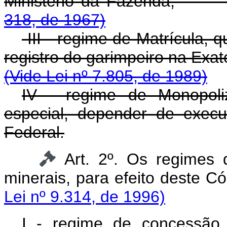
Ministério da Fazenda
318, de 1967)
III - regime de Matrícula, 
registro do garimpeiro na Exa
(Vide Lei nº 7.805, de 1989)
IV - regime de Monopoli
especial, depender de execu
Federal.
Art. 2º. Os regimes 
minerais, para efeito dest
Lei nº 9.314, de 1996)
I - regime de concessão