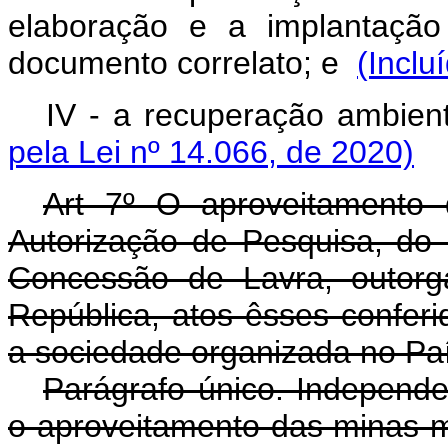
elaboração e a implantação
documento correlato; e
(Inclu
IV - a recuperação ambien
pela Lei nº 14.066, de 2020)
Art 7º O aproveitamento
Autorização de Pesquisa, do 
Concessão de Lavra, outorg
República, atos êsses conferid
a sociedade organizada no P
Parágrafo único. Independ
o aproveitamento das minas ma