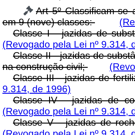
Art 5º Classificam-se 
em 9 (nove) classes:
(Re
Classe I - jazidas de subs
(Revogado pela Lei nº 9.314, 
Classe II - jazidas de subs
na construção civil;
(Revo
Classe III - jazidas de ferti
9.314, de 1996)
Classe IV - jazidas de co
(Revogado pela Lei nº 9.314, 
Classe V - jazidas de roc
(Revogado pela Lei nº 9.314, 