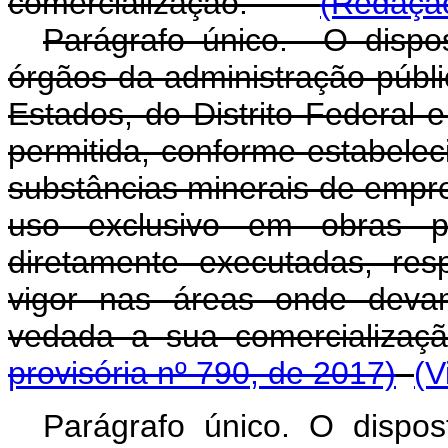
comercialização.
(Redação
Parágrafo único. O dispos
órgãos da administração públi
Estados, do Distrito Federal 
permitida, conforme estabele
substâncias minerais de empre
uso exclusivo em obras pú
diretamente executadas, res
vigor nas áreas onde devam
vedada a sua comerciali
provisória nº 790, de 2017)
(V
Parágrafo único. O dispos