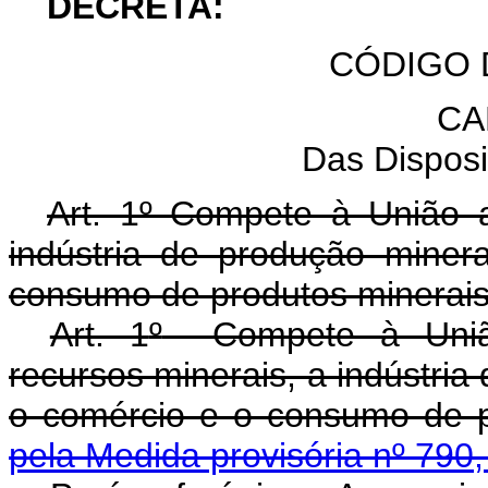
DECRETA:
CÓDIGO 
CA
Das Disposi
Art. 1º Compete à União a
indústria de produção minera
consumo de produtos minerais
Art. 1
º
Compete à União 
recursos minerais, a indústria 
o comércio e o consumo de 
pela Medida provisória nº 790