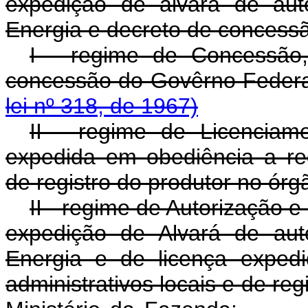
expedição de alvará de aut
Energia e decreto de concess
I - regime de Concessão
concessão do Govêrno Fe
lei nº 318, de 1967)
II - regime de Licenciam
expedida em obediência a reg
de registro do produtor no órg
II - regime de Autorização 
expedição de Alvará de aut
Energia e de licença exped
administrativos locais e de reg