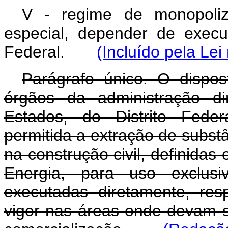
V - regime de monopoliz
especial, depender de execu
Federal.
(Incluído pela Lei
Parágrafo único. O dispos
órgãos da administração di
Estados, do Distrito Feder
permitida a extração de subst
na construção civil, definidas
Energia, para uso exclus
executadas diretamente, res
vigor nas áreas onde devam 