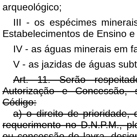
arqueológico;
III - os espécimes minerai
Estabelecimentos de Ensino e ou
IV - as águas minerais em fa
V - as jazidas de águas sub
Art. 11. Serão respeita
Autorização e Concessão, s
Código:
a) o direito de prioridade
requerimento no D.N.P.M., pl
ou concessão de lavra, design