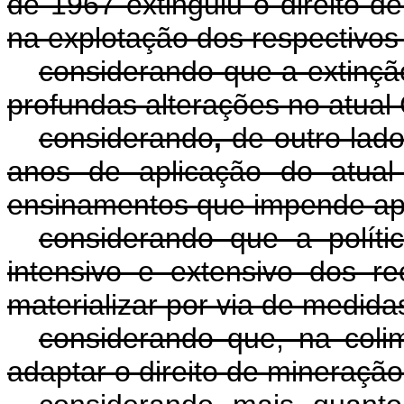
de 1967 extinguiu o direito de
na explotação dos respectivos
considerando que a extinção
profundas alterações no atual
considerando
,
de outro lado
anos de aplicação do atual
ensinamentos que impende apr
considerando que a políti
intensivo e extensivo dos r
materializar por via de medida
considerando que, na coli
adaptar o direito de mineração