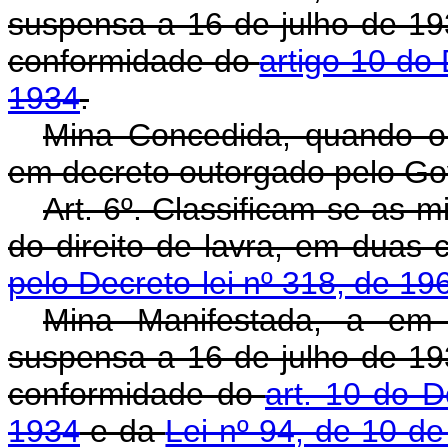
suspensa a 16 de julho de 19
conformidade do
artigo 10 do
1934
.
Mina Concedida, quando o 
em decreto outorgado pelo Go
Art. 6º. Classificam-se as 
do direito de lavra, em
pelo Decreto-lei nº 318, de 19
Mina Manifestada, a em l
suspensa a 16 de julho de 19
conformidade do
art. 10 do D
1934
e da
Lei nº 94, de 10 d