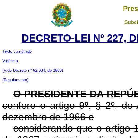
Pres
Subch
DECRETO-LEI Nº 227, D
Texto compilado
Vigência
(Vide Decreto nº 62.934, de 1968)
(Regulamento)
O PRESIDENTE DA REPÚ
confere o artigo 9º, § 2º, do
dezembro de 1966 e
considerando que o artigo 1