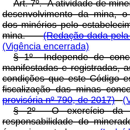
Art. 7
º
. A atividade de mine
desenvolvimento da mina, o 
dos minérios pelo estabelec
mina.
(Redação dada pela 
(Vigência encerrada)
§ 1
º
Independe de conce
manifestadas e registradas, a
condições que este Código es
fiscalização das minas 
provisória nº 790, de 2017)
(
§ 2
º
O exercício da at
responsabilidade do minerad