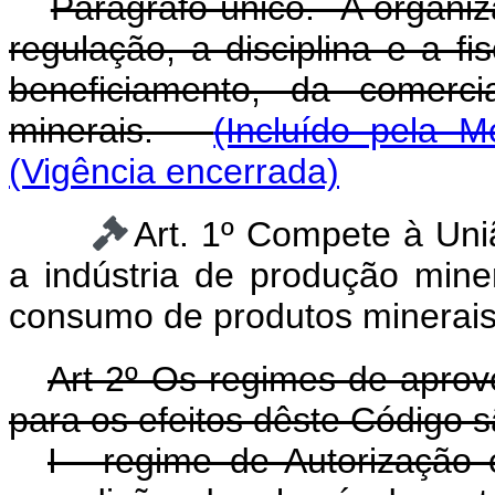
Parágrafo único. A organiza
regulação, a disciplina e a fi
beneficiamento, da comerc
minerais.
(Incluído pela M
(Vigência encerrada)
Art. 1º Compete à Uni
a indústria de produção miner
consumo de produtos minerais
Art 2º Os regimes de aprov
para os efeitos dêste Código s
I - regime de Autorizaçã