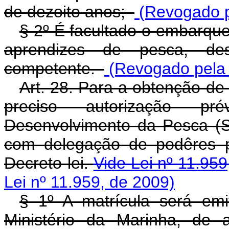
de dezoito anos;
(Revogado pe
§ 2º É facultado o embarqu
aprendizes de pesca, de
competente.
(Revogado pela 
Art. 28. Para a obtenção de 
preciso autorização pr
Desenvolvimento da Pesca (
com delegação de podêres pa
Decreto-lei.
Vide Lei nº 11.95
Lei nº 11.959, de 2009)
§ 1º A matrícula será emi
Ministério da Marinha, de 