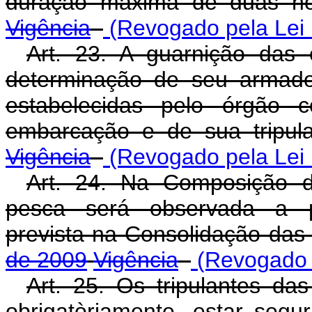
duração máxima de duas h
Vigência
(Revogado pela Lei 
Art. 23. A guarnição das
determinação de seu armado
estabelecidas pelo órgão 
embarcação e de sua tripul
Vigência
(Revogado pela Lei 
Art. 24. Na Composição d
pesca será observada a pr
prevista na Consolidação das
de 2009
Vigência
(Revogado p
Art. 25. Os tripulantes d
obrigatòriamente, estar segu