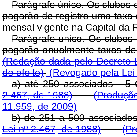
Parágrafo único. Os clubes o
pagarão de registro uma taxa
mensal vigente na Capital da 
Parágrafo único. Os clubes 
pagarão anualmente taxas de 
(Redação dada pelo Decreto-L
de efeito)
(Revogado pela Lei 
a) até 250 associados - 
2.467, de 1988)
(Produção
11.959, de 2009)
b) de 251 a 500 associado
Lei nº 2.467, de 1988)
(Pr