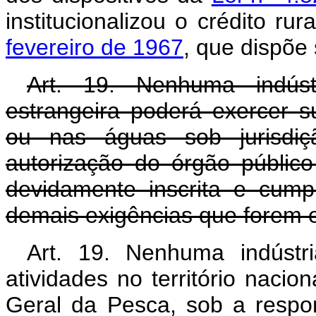
institucionalizou o crédito ru
fevereiro de 1967
, que dispõe 
Art. 19. Nenhuma indúst
estrangeira poderá exercer su
ou nas águas sob jurisdiçã
autorização do órgão públic
devidamente inscrita e cump
demais exigências que forem e
Art. 19. Nenhuma indústr
atividades no território nacio
Geral da Pesca, sob a respo