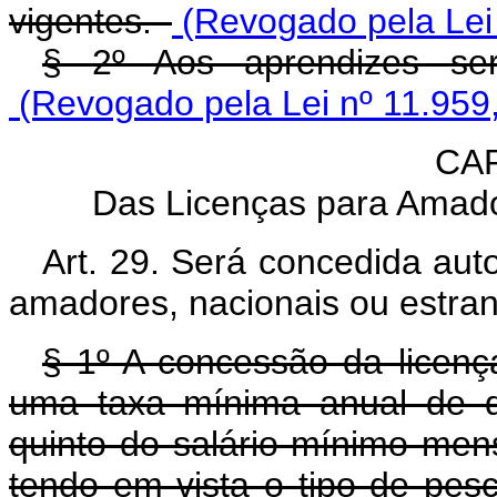
vigentes.
(Revogado pela Lei 
§ 2º Aos aprendizes será
(Revogado pela Lei nº 11.959
CAP
Das Licenças para Amado
Art. 29. Será concedida aut
amadores, nacionais ou estran
§ 1º A concessão da licen
uma taxa mínima anual de 
quinto do salário-mínimo mens
tendo em vista o tipo de pes