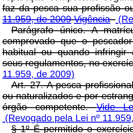
faz da pesca sua profissão ou
11.959, de 2009
Vigência
(Re
Parágrafo único. A matrí
comprovado que o pescador 
habitual ou quando infringir
seus regulamentos, no exercí
11.959, de 2009)
Art. 27. A pesca profissiona
ou naturalizados e por estran
órgão competente.
Vide L
(Revogado pela Lei nº 11.959
§ 1º É permitido o exercíci