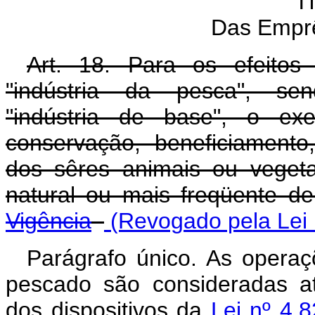
T
Das Empr
Art. 18. Para os efeitos 
"indústria da pesca", se
"indústria de base", o exe
conservação, beneficiamento,
dos sêres animais ou veget
natural ou mais freqüente d
Vigência
(Revogado pela Lei 
Parágrafo único. As opera
pescado são consideradas at
dos dispositivos da
Lei nº 4.