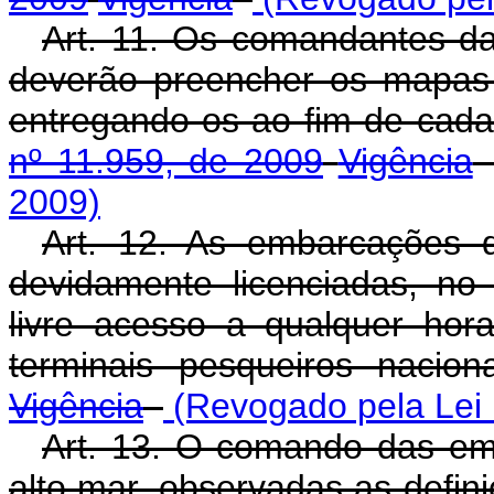
Art. 11. Os comandantes d
deverão preencher os mapas 
entregando-os ao fim de cad
nº 11.959, de 2009
Vigência
2009)
Art. 12. As embarcações 
devidamente licenciadas, no
livre acesso a qualquer hor
terminais pesqueiros nacion
Vigência
(Revogado pela Lei 
Art. 13. O comando das em
alto mar, observadas as defi