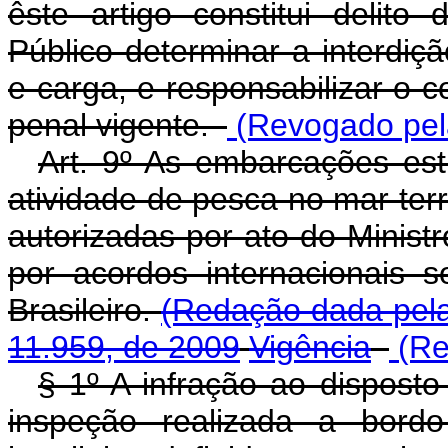
êste artigo constitui delit
Público determinar a interdi
e carga, e responsabilizar o 
penal vigente.
(Revogado pela
Art. 9º As embarcações est
atividade de pesca no mar terr
autorizadas por ato do Minist
por acordos internacionais 
Brasileiro.
(Redação dada pela
11.959, de 2009
Vigência
(Re
§ 1º A infração ao dispost
inspeção realizada a bord