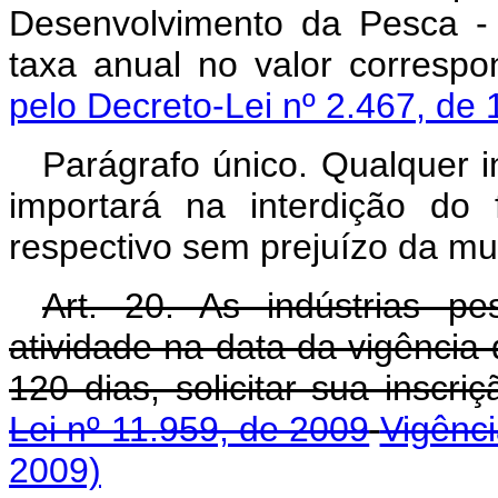
Desenvolvimento da Pesca 
taxa anual no valor corres
pelo Decreto-Lei nº 2.467, de 
Parágrafo único. Qualquer in
importará na interdição do
respectivo sem prejuízo da mul
Art. 20. As indústrias p
atividade na data da vigência 
120 dias, solicitar sua inscri
Lei nº 11.959, de 2009
Vigênc
2009)