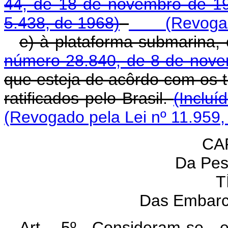
44, de 18 de novembro de 1
5.438, de 1968)
(Revogado p
e) à plataforma submarina,
número 28.840, de 8 de nov
que esteja de acôrdo com os t
ratificados pelo Brasil.
(Incluí
(Revogado pela Lei nº 11.959,
CAP
Da Pes
T
Das Embarc
Art. 5º Consideram-se