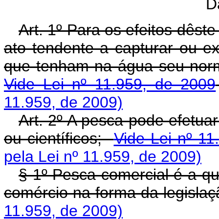
D
Art. 1º Para os efeitos dêst
ato tendente a capturar ou ex
que tenham na água seu norm
Vide Lei nº 11.959, de 2009
11.959, de 2009)
Art. 2º A pesca pode efetuar
ou científicos;
Vide Lei nº 11
pela Lei nº 11.959, de 2009)
§ 1º Pesca comercial é a que
comércio na forma da legisla
11.959, de 2009)