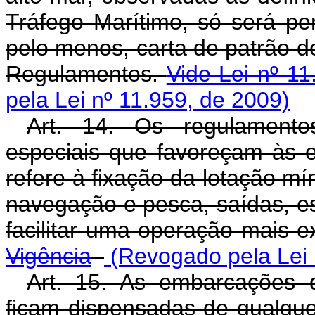
Tráfego Marítimo, só será p
pelo menos, carta de patrão d
Regulamentos.
Vide Lei nº 1
pela Lei nº 11.959, de 2009)
Art. 14. Os regulamentos 
especiais que favoreçam às 
refere à fixação da lotação m
navegação e pesca, saídas, es
facilitar uma operação mais e
Vigência
(Revogado pela Lei 
Art. 15. As embarcações 
ficam dispensadas de qualquer