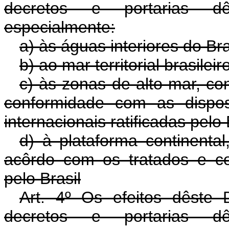
decretos e portarias d
especialmente:
a) às águas interiores do Bra
b) ao mar territorial brasileir
c) às zonas de alto mar, con
conformidade com as dispos
internacionais ratificadas pelo 
d) à plataforma continenta
acôrdo com os tratados e con
pelo Brasil
Art. 4º Os efeitos dêste 
decretos e portarias d