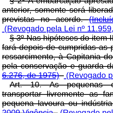
§ 2º A embarcação apresad
anterior, somente será libera
previstas no acordo.
(Incl
(Revogado pela Lei nº 11.959
§ 3º Nas hipóteses do item II
fará depois de cumpridas as p
ressarcimento, à Capitania d
pela conservação e guarda 
6.276, de 1975)
(Revogado pe
Art. 10. As pequenas 
transportar livremente as f
pequena lavoura ou indústri
2009
Vigência
(Revogado pela