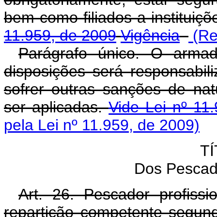
bem como filiados a instituiçõ
11.959, de 2009
Vigência
(Re
Parágrafo único. O armad
disposições será responsabili
sofrer outras sanções de na
ser aplicadas.
Vide Lei nº 11
pela Lei nº 11.959, de 2009)
TÍ
Dos Pescado
Art. 26. Pescador profiss
repartição competente segund