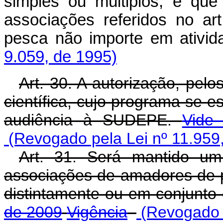
simples ou múltiplos, e que
associações referidos no ar
pesca não importe em ativid
9.059, de 1995)
Art. 30. A autorização, pel
científica, cujo programa se 
audiência à SUDEPE.
Vide
(Revogado pela Lei nº 11.959
Art. 31. Será mantido um 
associações de amadores de 
distintamente ou em conjunto
de 2009
Vigência
(Revogado p