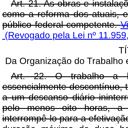
Art. 21. As obras e instala
como a reforma dos atuais, e
público federal competente.
V
(Revogado pela Lei nº 11.959
TÍ
Da Organização do Trabalho
Art. 22. O trabalho a 
essencialmente descontínuo, te
a um descanso diário ininter
pelo menos oito horas, a
interrompê-lo para a efetivaçã