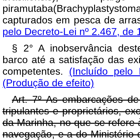
piramutaba(Brachyplastystoma
capturados em pesca de arra
pelo Decreto-Lei nº 2.467, de 
§ 2° A inobservância deste
barco até a satisfação das ex
competentes.
(Incluído pelo
(Produção de efeito)
Art. 7º As embarcações de
tripulantes e proprietários, e
da Marinha, no que se refere
navegação, e a do Ministério 