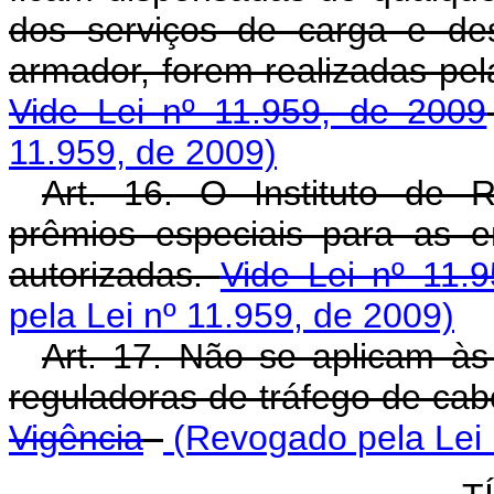
dos serviços de carga e des
armador, forem realizadas pel
Vide Lei nº 11.959, de 2009
11.959, de 2009)
Art. 16. O Instituto de R
prêmios especiais para as 
autorizadas.
Vide Lei nº 11.
pela Lei nº 11.959, de 2009)
Art. 17. Não se aplicam à
reguladoras de tráfego de ca
Vigência
(Revogado pela Lei 