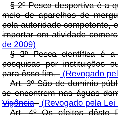
§ 2º Pesca desportiva é a q
meio de aparelhos de mergul
pela autoridade competente,
importar em atividade comer
de 2009)
§ 3º Pesca científica é a
pesquisas por instituições 
para êsse fim.
(Revogado pela
Art. 3º São de domínio públ
se encontrem nas águas dom
Vigência
(Revogado pela Lei 
Art. 4º Os efeitos dêste 