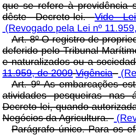
que se refere à previdência s
dêste Decreto-lei.
Vide Le
(Revogado pela Lei nº 11.959
Art. 8º O registro de propr
deferido pelo Tribunal Marítim
e naturalizados ou a socieda
11.959, de 2009
Vigência
(Re
Art. 9º As embarcações est
atividades pesqueiras nas 
Decreto-lei, quando autorizad
Negócios da Agricultura.
(Rev
Parágrafo único. Para os efe