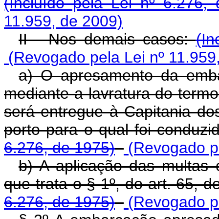
(Incluído pela Lei nº 6.276,
11.959, de 2009)
II - Nos demais casos:
(In
(Revogado pela Lei nº 11.959
a) O apresamento da embar
mediante a lavratura do term
será entregue à Capitania dos
porto para o qual foi conduzi
6.276, de 1975)
(Revogado pe
b) A aplicação das multas
que trata o § 1º, do art. 65, d
6.276, de 1975)
(Revogado pe