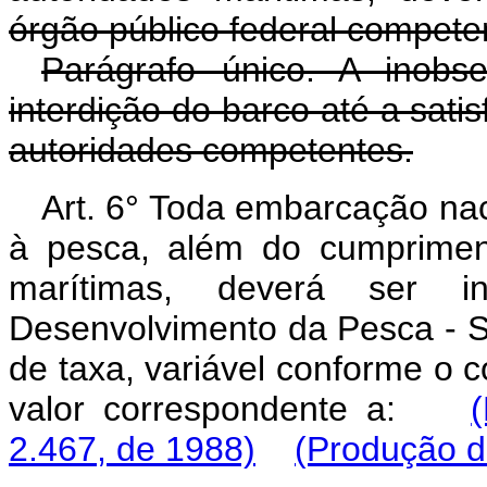
órgão público federal compete
Parágrafo único. A inobse
interdição do barco até a sati
autoridades competentes.
Art. 6° Toda embarcação nac
à pesca, além do cumprimen
marítimas, deverá ser in
Desenvolvimento da Pesca -
de taxa, variável conforme o 
valor correspondente a:
2.467, de 1988)
(Produção de