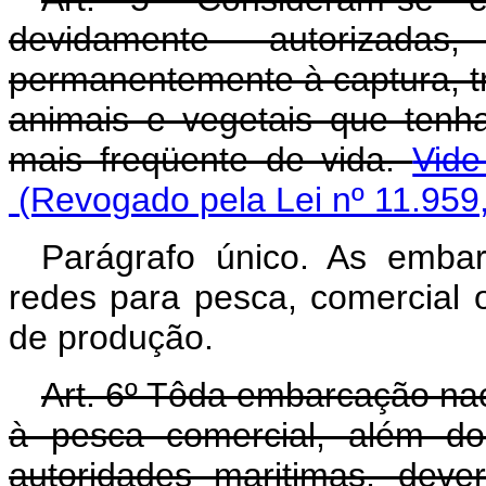
devidamente autorizad
permanentemente à captura, t
animais e vegetais que ten
mais freqüente de vida.
Vide
(Revogado pela Lei nº 11.959
Parágrafo único. As emba
redes para pesca, comercial o
de produção.
Art. 6º Tôda embarcação nac
à pesca comercial, além do
autoridades maritimas, dever