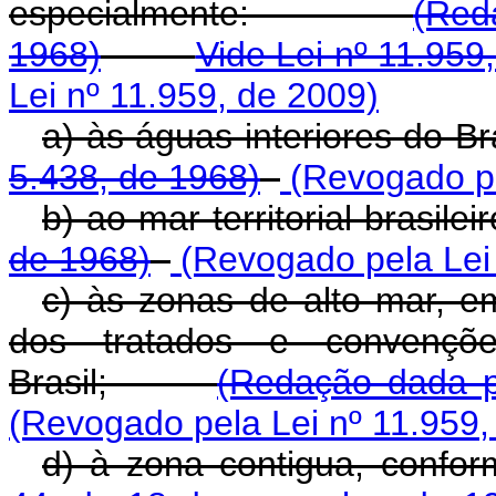
especialmente:
(Red
1968)
Vide Lei nº 11.959
Lei nº 11.959, de 2009)
a) às águas interiores d
5.438, de 1968)
(Revogado pe
b) ao mar territorial brasilei
de 1968)
(Revogado pela Lei 
c) às zonas de alto mar, 
dos tratados e convenções 
Brasil;
(Redação dada p
(Revogado pela Lei nº 11.959,
d) à zona contigua, confo