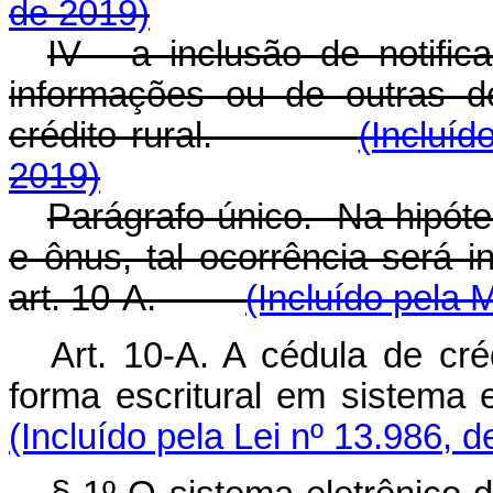
de 2019)
IV - a inclusão de notific
informações ou de outras d
crédito rural.
(Incluíd
2019)
Parágrafo único. Na hipót
e ônus, tal ocorrência será 
art. 10-A.
(Incluído pela 
Art. 10-A. A cédula de cré
forma escritural em sistema e
(Incluído pela Lei nº 13.986, 