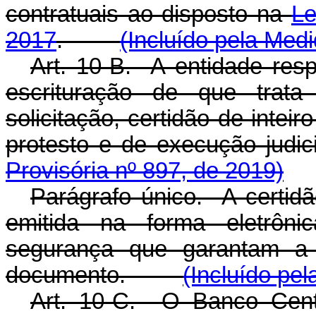
contratuais ao disposto na
Le
2017
.
(Incluído pela Medi
Art. 10-B. A entidade resp
escrituração de que trata
solicitação, certidão de inteiro
protesto e de execuçã
Provisória nº 897, de 2019)
Parágrafo único. A certid
emitida na forma eletrôni
segurança que garantam a a
documento.
(Incluído pe
Art. 10-C. O Banco Centr