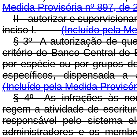
Medida Provisória nº 897, de 
II - autorizar e supervisiona
inciso I.
(Incluído pela Me
§ 3º A autorização de que 
critério do Banco Central do 
por espécie ou por grupos de
específicos, dispensada 
(Incluído pela Medida Provisór
§ 4º As infrações às no
regem a atividade de escritur
responsável pelo sistema el
administradores e os membr