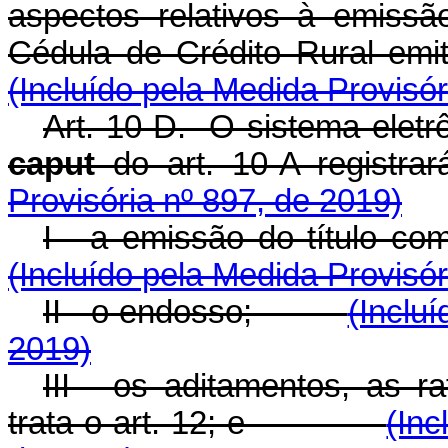
aspectos relativos à emissã
Cédula de Crédito Rural e
(Incluído pela Medida Provisór
Art. 10-D. O sistema eletrô
caput
do art. 10-A re
Provisória nº 897, de 2019)
I - a emissão do título
(Incluído pela Medida Provisór
II - o endosso;
(Inclu
2019)
III - os aditamentos, as ra
trata o art. 12; e
(Inc