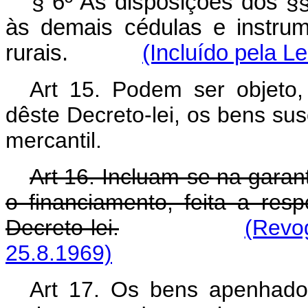
§ 6º As disposições dos §§
às demais cédulas e instrum
rurais.
(Incluído pela L
Art 15. Podem ser objeto,
dêste Decreto-lei, os bens sus
mercantil.
Art 16. Incluam-se na garan
o financiamento, feita a res
Decreto-lei.
(Revo
25.8.1969)
Art 17. Os bens apenhado