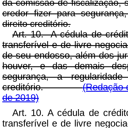
da comissão de fiscalização,
credor fizer para segurança
direito creditório.
Art. 10. A cédula de crédito 
transferível e de livre negoci
de seu endosso, além dos jur
houver, e das demais desp
segurança, a regularidade
creditório.
(Redação d
de 2019)
Art. 10. A cédula de crédito 
transferível e de livre negoci