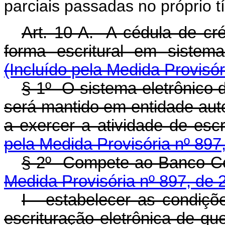
parciais passadas no próprio tí
Art. 10-A. A cédula de cré
forma escritural em siste
(Incluído pela Medida Provisór
§ 1º O sistema eletrônico 
será mantido em entidade auto
a exercer a atividade de 
pela Medida Provisória nº 897
§ 2º Compete ao Banco 
Medida Provisória nº 897, de 
I - estabelecer as condiçõ
escrituração eletrônica de