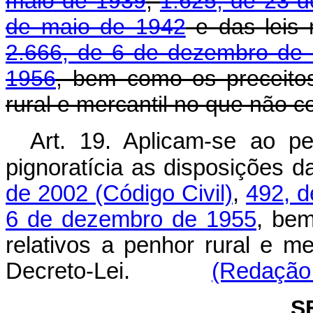
maio de 1939
,
1.625, de 23 
de maio de 1942
e das leis
2.666, de 6 de dezembro de
1956
, bem como os preceitos
rural e mercantil no que não c
Art. 19. Aplicam-se ao pe
pignoratícia as disposições 
de 2002 (Código Civil)
,
492, d
6 de dezembro de 1955
, bem
relativos a penhor rural e m
Decreto-Lei.
(Redação 
S