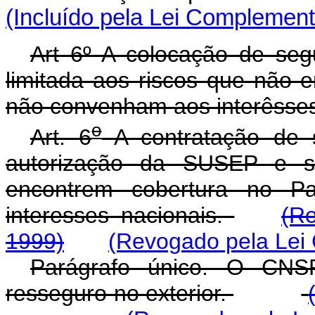
(Incluído pela Lei Complement
Art 6º A colocação de seg
limitada aos riscos que não 
não convenham aos interêsses
o
Art. 6
A contratação de 
autorização da SUSEP e se
encontrem cobertura no 
interesses nacionais.
(R
1999)
(Revogado pela Lei
Parágrafo único. O CNS
resseguro no exterior.