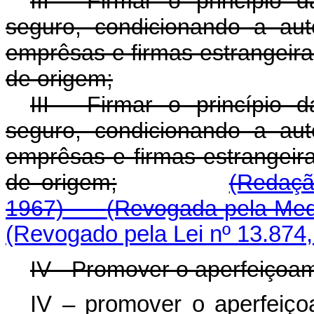
III - Firmar o princípio
seguro, condicionando a au
emprêsas e firmas estrangeira
de origem;
III - Firmar o princípio
seguro, condicionando a au
emprêsas e firmas estrangeir
de origem;
(Redaçã
1967)
(Revogada pela Medi
(Revogado pela Lei nº 13.874,
IV - Promover o aperfeiçoa
IV – promover o aperfeiço