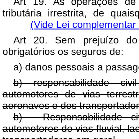
Art 19. As operações de
tributária irrestrita, de quai
(Vide Lei complementar 
Art 20. Sem prejuízo do
obrigatórios os seguro
a) danos pessoais a passag
b) responsabilidade civ
automotores de vias terrestr
aeronaves e dos transportador
b) - Responsabilidade ci
automotores de vias fluvial, l