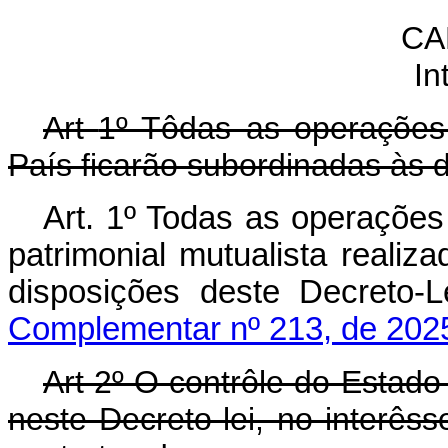
CA
In
Art
1º Tôdas as operações 
País ficarão subordinadas às d
Art. 1º Todas as operações
patrimonial mutualista reali
disposições deste Decr
Complementar nº 213, de 202
Art 2º O contrôle do Estado
neste Decreto-lei, no interês