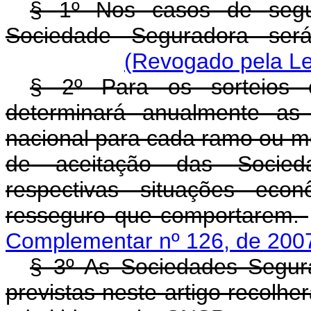
§ 1º Nos casos de segur
Sociedade Seguradora será 
(Revogado pela Le
§ 2º Para os sorteios e
determinará anualmente as
nacional para cada ramo ou mo
de aceitação das Socied
respectivas situações econ
resseguro que comportarem.
Complementar nº 126, de 200
§ 3º As Sociedades Segur
previstas neste artigo recolh