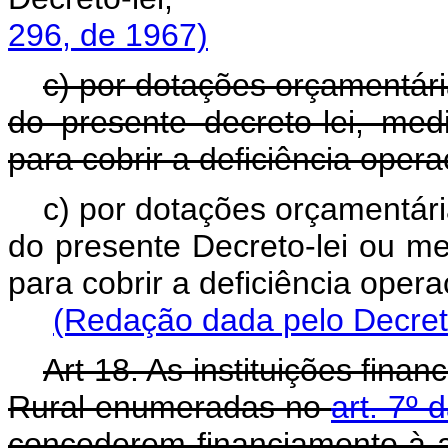
296, de 1967)
c) por dotações orçamentári
do presente decreto-lei, med
para cobrir a deficiência opera
c) por dotações orçamentári
do presente Decreto-lei ou me
para cobrir a deficiência o
(Redação dada pelo Decreto
Art 18. As instituições fina
Rural enumeradas no
art. 7º 
concederem financiamento à a