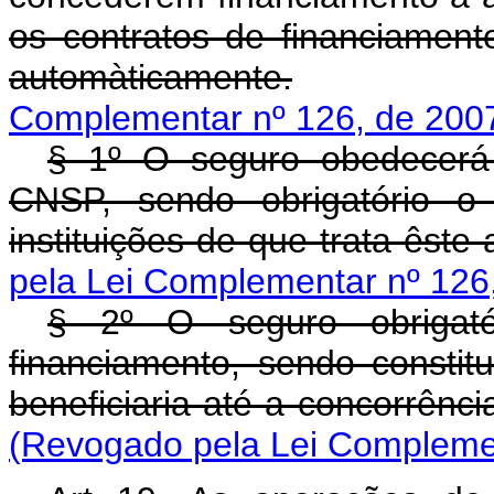
os contratos de financiament
automàticamente.
Complementar nº 126, de 200
§ 1º O seguro obedecerá 
CNSP, sendo obrigatório o 
instituições de que trata êste a
pela Lei Complementar nº 126
§ 2º O seguro obrigatór
financiamento, sendo constitu
beneficiaria até a concorrênci
(Revogado pela Lei Complemen