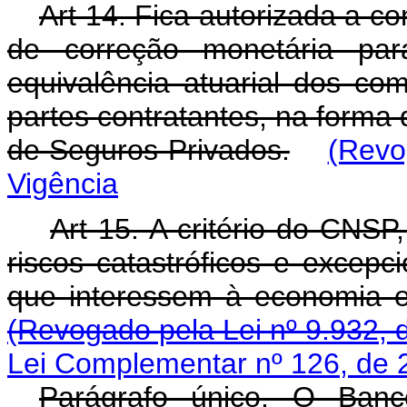
Art 14. Fica autorizada a c
de correção monetária para
equivalência atuarial dos co
partes contratantes, na forma
de Seguros Privados.
(Revo
Vigência
Art 15. A critério do CNS
riscos catastróficos e excepc
que interessem à economia e
(Revogado pela Lei nº 9.932, 
Lei Complementar nº 126, de 
Parágrafo único. O Banc