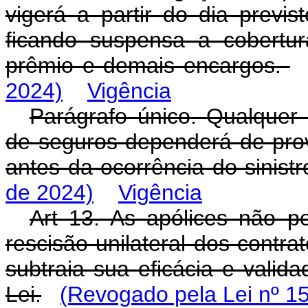
vigerá a partir do dia previs
ficando suspensa a cobertu
prêmio e demais encargos.
2024)
Vigência
Parágrafo único. Qualquer 
de seguros dependerá de pro
antes da ocorrência do sinist
de 2024)
Vigência
Art 13. As apólices não p
rescisão unilateral dos contr
subtraia sua eficácia e valid
Lei.
(Revogado pela Lei nº 1