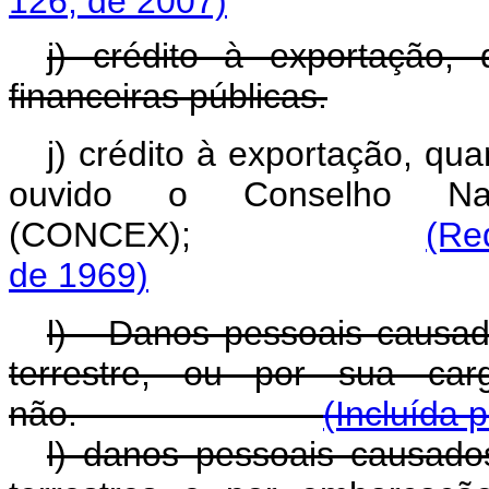
126, de 2007)
j) crédito à exportação, 
financeiras públicas.
j) crédito à exportação, qu
ouvido o Conselho Nac
(CONCEX);
(Re
de 1969)
l) - Danos pessoais causad
terrestre, ou por sua car
não.
(Incluída 
l) danos pessoais causado