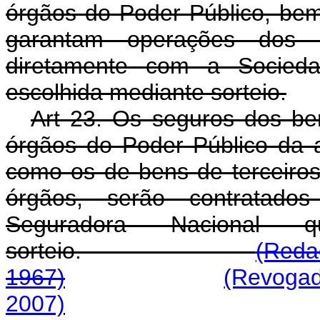
órgãos do Poder Público, be
garantam operações dos d
diretamente com a Socieda
escolhida mediante sorteio.
Art 23. Os seguros dos bens
órgãos do Poder Público da a
como os de bens de terceiro
órgãos, serão contratado
Seguradora Nacional 
sorteio.
(Redaç
1967)
(Revogad
2007)