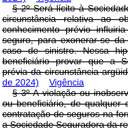
§ 2º Será lícito à Sociedad
circunstância relativa ao 
conhecimento prévio influir
seguro, para exonerar-se da
caso de sinistro. Nessa hi
beneficiário provar que a 
prévia da circunstância argüi
de 2024)
Vigência
§ 3º A violação ou inobser
ou beneficiário, de qualquer
contratação de seguros na for
a Sociedade Seguradora da re