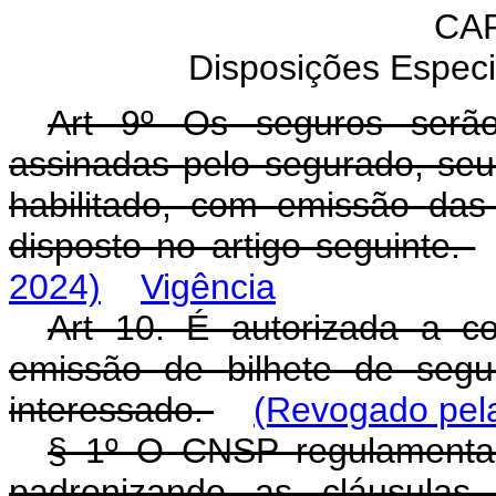
CAP
Disposições Especi
Art 9º Os seguros serão
assinadas pelo segurado, seu 
habilitado, com emissão das 
disposto no artigo seguinte.
2024)
Vigência
Art 10. É autorizada a c
emissão de bilhete de segur
interessado.
(Revogado pela
§ 1º O CNSP regulamentará
padronizando as cláusulas