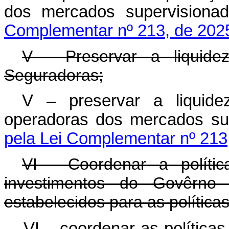
dos mercados supervis
Complementar nº 213, de 202
V - Preservar a liquide
Seguradoras;
V – preservar a liquide
operadoras dos mercados
pela Lei Complementar nº 213
VI - Coordenar a políti
investimentos do Govêrno F
estabelecidos para as políticas 
VI – coordenar as políticas