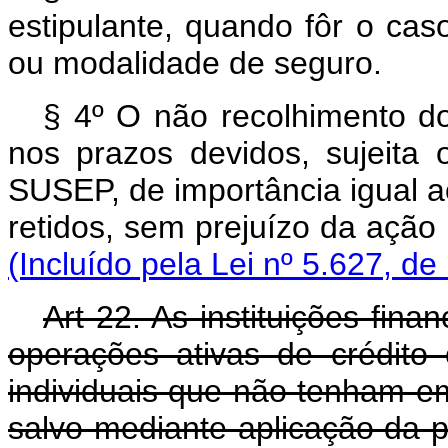
estipulante, quando fôr o ca
ou modalidade de seguro.
§ 4º O não recolhimento d
nos prazos devidos, sujeita 
SUSEP, de importância igual a
retidos, sem prejuízo
(Incluído pela Lei nº 5.627, de
Art 22. As instituições fina
operações ativas de crédito
individuais que não tenham em 
salvo mediante aplicação da p