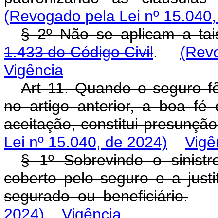
(Revogado pela Lei nº 15.040,
§ 2º Não se aplicam a ta
1.433 do Código Civil
.
(Revo
Vigência
Art 11. Quando o seguro fô
no artigo anterior, a boa f
aceitação, constitui presunção 
Lei nº 15.040, de 2024)
Vigê
§ 1º Sobrevindo o sinistr
coberto pelo seguro e a just
segurado ou beneficiário.
2024)
Vigência