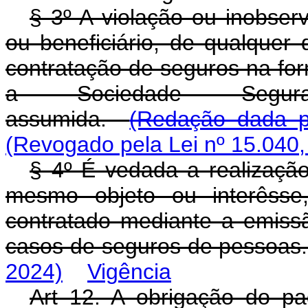
§ 3º A violação ou inobser
ou beneficiário, de qualquer
contratação de seguros na for
a Sociedade Segurad
assumida.
(Redação dada pe
(Revogado pela Lei nº 15.040,
§ 4º É vedada a realizaçã
mesmo objeto ou interêsse
contratado mediante a emissã
casos de seguros de pessoas
2024)
Vigência
Art 12. A obrigação do p