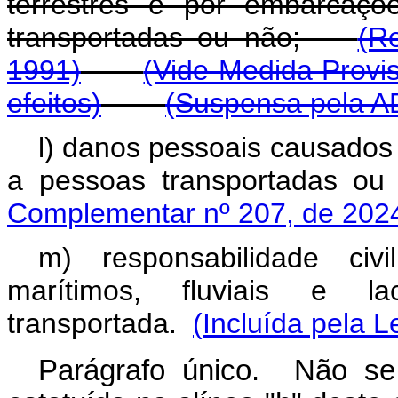
terrestres e por embarcaçõ
transportadas ou não;
(R
1991)
(Vide Medida Provis
efeitos)
(Suspensa pela A
l) danos pessoais causados
a pessoas transportada
Complementar nº 207, de 202
m) responsabilidade civi
marítimos, fluviais e 
transportada.
(Incluída pela L
Parágrafo único. Não se 