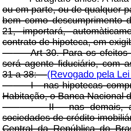
ou em parte, ou de qualquer pa
bem como descumprimento da
21, importará, automàticam
contrato de hipoteca, em exigib
Art 30. Para os efeitos d
será agente fiduciário, com 
31 a 38:
(Revogado pela Lei 
I - nas hipotecas compre
Habitação, o Banca Nacional 
II - nas demais, as in
sociedades de crédito imobiliá
Central da República do Bra