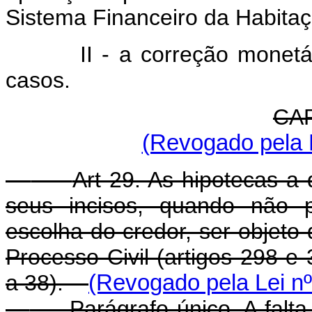
Sistema Financeiro da Habitaç
II - a correção monetár
casos.
CAP
(Revogado pela L
Art 29. As hipotecas a 
seus incisos, quando não 
escolha do credor, ser objet
Processo Civil (artigos 298 e 
a 38).
(Revogado pela Lei nº
Parágrafo único. A falta 