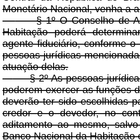
Monetário Nacional, venha a au
§ 1º O Conselho de Adm
Habitação poderá determina
agente fiduciário, conforme o 
pessoas jurídicas mencionadas 
atuação delas.
§ 2º As pessoas jurídicas 
poderem exercer as funções de 
deverão ter sido escolhidas 
credor e o devedor, no cont
aditamento ao mesmo, salvo
Banco Nacional da Habitação o