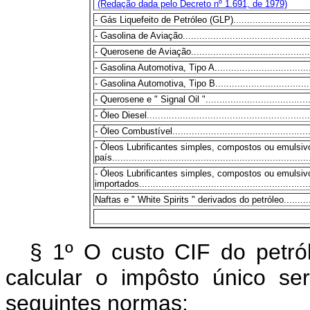
(Redação dada pelo Decreto nº 1.691, de 1979)
- Gás Liquefeito de Petróleo (GLP)................................
- Gasolina de Aviação.................................................
- Querosene de Aviação...............................................
- Gasolina Automotiva, Tipo A.......................................
- Gasolina Automotiva, Tipo B.......................................
- Querosene e " Signal Oil ".........................................
- Óleo Diesel............................................................
- Óleo Combustível.....................................................
- Óleos Lubrificantes simples, compostos ou emulsiv
país.......................................................................
- Óleos Lubrificantes simples, compostos ou emulsi
importados...............................................................
Naftas e " White Spirits " derivados do petróleo................
§ 1º O custo CIF do petró
calcular o impôsto único s
seguintes normas: