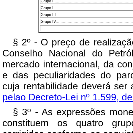
Grupo I....................................................................
Grupo II...................................................................
Grupo III..................................................................
Grupo IV..................................................................
§ 2º - O preço de realizaçã
Conselho Nacional do Petró
mercado internacional, da con
e das peculiaridades do parq
cuja rentabilidade dever
pelao Decreto-Lei nº 1.599, d
§ 3º - As expressões mone
constituem os quatro grupo