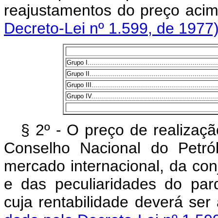
reajustamentos do preço aci
Decreto-Lei nº 1.599, de 1977
Grupo I....................................................................
Grupo II...................................................................
Grupo III..................................................................
Grupo IV..................................................................
§ 2º - O preço de realizaçã
Conselho Nacional do Petró
mercado internacional, da con
e das peculiaridades do parq
cuja rentabilidade de