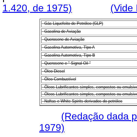
1.420, de 1975)
(Vide
- Gás Liquefeito de Petróleo (GLP)
- Gasolina de Aviação
- Querosene de Aviação
- Gasolina Automotiva, Tipo A
- Gasolina Automotiva, Tipo B
- Querosene e " Signal Oil "
- Óleo Diesel
- Óleo Combustível
- Óleos Lubrificantes simples, compostos ou emulsiv
- Óleos Lubrificantes simples, compostos ou emulsi
- Naftas e White Spirits derivados do petróleo
(Redação dada pe
1979)