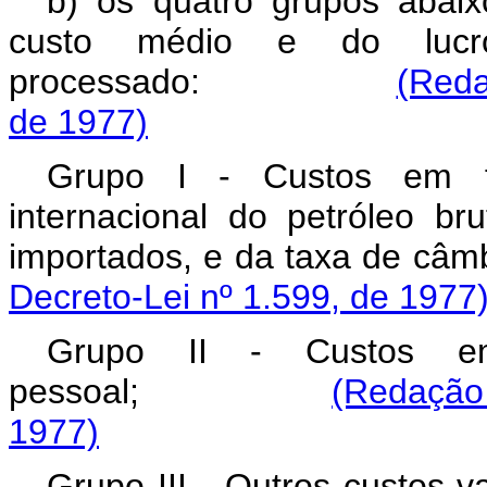
b) os quatro grupos abaix
custo médio e do lucr
processado:
(Reda
de 1977)
Grupo I - Custos em 
internacional do petróleo b
importados, e da taxa
Decreto-Lei nº 1.599, de 1977
Grupo II - Custos e
pessoal;
(Redação 
1977)
Grupo III - Outros custos v