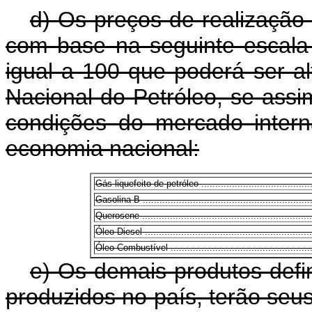
d) Os preços de realização
com base na seguinte escala
igual a 100 que poderá ser a
Nacional do Petróleo, se assi
condições do mercado intern
economia nacional:
Gás liquefeito de petróleo ............................................
Gasolina B ...............................................................
Querosene ...............................................................
Óleo Diesel ..............................................................
Óleo Combustível ......................................................
e) Os demais produtos defin
produzidos no país, terão seus