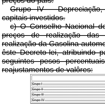
preços do país.
Grupo IV - Depreciação,
capitais investidos.
c) O Conselho Nacional do
preços de realização das r
realização da Gasolina automo
êste Decreto-lei, atribuindo
seguintes pesos percentuai
reajustamentos de valôres:
Grupo I ...................................................................
Grupo II ..................................................................
Grupo Ill .................................................................
Grupo IV .................................................................