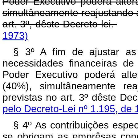
Poder Executivo poderá alter
simultâneamente reajustando a
art. 3º, dêste Decreto-lei.
1973)
§ 3º A fim de ajustar as 
necessidades financeiras d
Poder Executivo poderá alt
(40%), simultâneamente rea
previstas no art. 3º dê
pelo Decreto-Lei nº 1.195, de 
§ 4º As contribuições espec
se obrigam as emprêsas conc