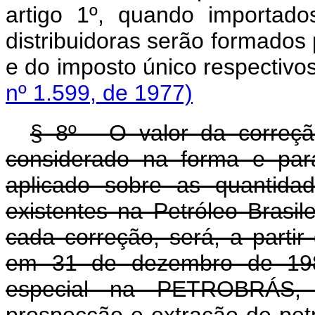
artigo 1º, quando importad
distribuidoras serão formados
e do imposto único res
nº 1.599, de 1977)
§ 8º - O valor da correçã
considerado na forma e para
aplicado sobre as quantida
existentes na Petróleo Bras
cada correção, será, a partir
em 31 de dezembro de 1980,
especial na PETROBRÁS,
prospecção e extração de p