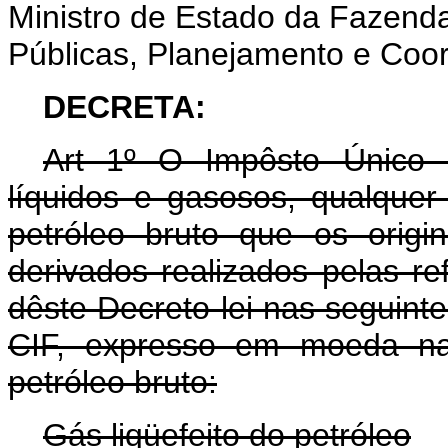
Ministro de Estado da Fazenda
Públicas, Planejamento e Co
DECRETA:
Art 1º O Impôsto Único s
líquidos e gasosos, qualque
petróleo bruto que os origi
derivados realizados pelas ref
dêste Decreto-lei nas seguinte
CIF, expresso em moeda na
petróleo bruto:
Gás liqüefeito do petróleo