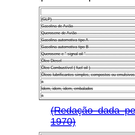
(GLP)......................................................................
Gasolina de Avião.......................................................
Querosene de Avião.....................................................
Gasolina automotiva tipo A...........................................
Gasolina automotiva tipo B...........................................
Querosene e " signal oil ".............................................
Óleo Diesel...............................................................
Óleo Combustível ( fuel oil )..........................................
Óleos lubrificantes simples, compostos ou emulsivos, a gran
a
Idem, idem, idem, embalados
a
(Redação dada pe
1970)