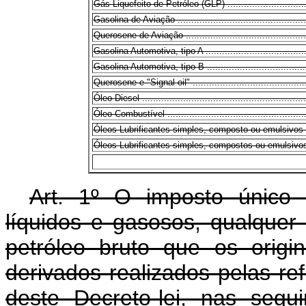
Gás Liquefeito de Petróleo (GLP) ..................................
Gasolina de Aviação ..................................................
Querosene de Aviação ................................................
Gasolina Automotiva, tipo A .........................................
Gasolina Automotiva, tipo B .........................................
Querosene e "Signal oil" .............................................
Óleo Diesel ..............................................................
Óleo Combustível ......................................................
Óleos Lubrificantes simples, composto ou emulsivos a grane
Óleos Lubrificantes simples, compostos ou emulsivos emb
Art. 1º O imposto único s
líquidos e gasosos, qualquer
petróleo bruto que os origi
derivados realizados pelas ref
deste Decreto-lei, nas segu