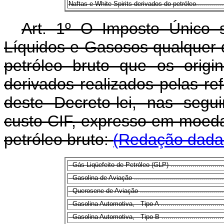
Naftas e White Spirits derivados do petróleo..................
Art. 1º O Imposto Único s
Líquidos e Gasosos qualquer 
petróleo bruto que os origi
derivados realizados pelas ref
deste Decreto-lei, nas segu
custo CIF, expresso em moeda
petróleo bruto:
(Redação dada 
- Gás Liqüefeito de Petróleo (GLP) ............................
- Gasolina de Aviação ..............................................
- Querosene de Aviação ...........................................
- Gasolina Automotiva, - Tipo A .................................
- Gasolina Automotiva, - Tipo B .................................