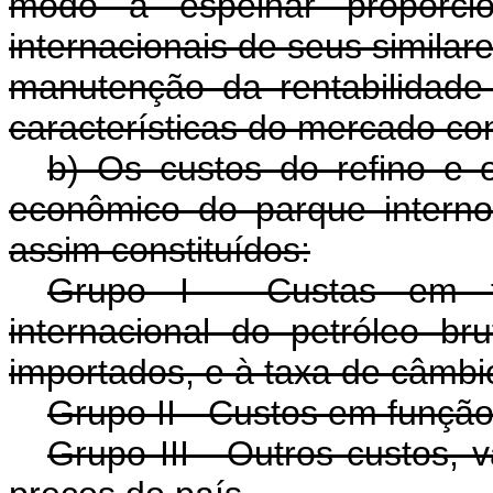
modo a espelhar proporcio
internacionais de seus simila
manutenção da rentabilidade
características do mercado co
b) Os custos do refino e 
econômico do parque intern
assim constituídos:
Grupo I - Custas em 
internacional do petróleo b
importados, e à taxa de câmbi
Grupo II - Custos em funçã
Grupo III - Outros custos, 