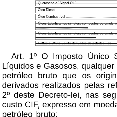
- Querosene e "Signal Oil " .......................................
- Óleo Diesel ..........................................................
- Óleo Combustível ..................................................
- Óleos Lubrificantes simples, compostos ou emulsiv
..................................................
- Óleos Lubrificantes simples, compostos ou emulsi
..........................................................
- Naftas e White Spirits derivados do petróleo - de .......
Art. 1º O Imposto Único S
Líquidos e Gasosos, qualquer 
petróleo bruto que os origi
derivados realizados pelas ref
2º deste Decreto-lei, nas seg
custo CIF, expresso em moeda
petróleo bruto