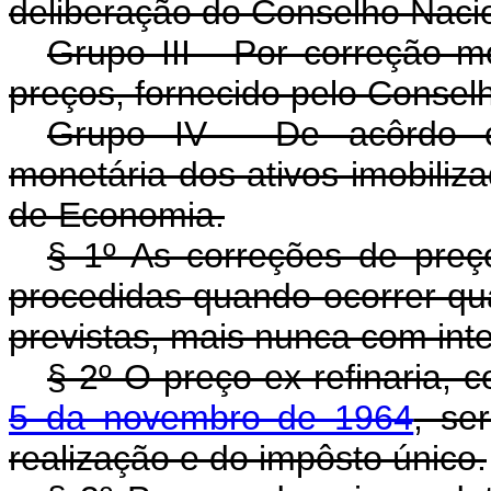
deliberação do Conselho Nacion
Grupo III - Por correção mo
preços, fornecido pelo Consel
Grupo IV - De acôrdo c
monetária dos ativos imobiliz
de Economia.
§ 1º As correções de preço
procedidas quando ocorrer qu
previstas, mais nunca com int
§ 2º O preço ex-refinaria, 
5 da novembro de 1964
, se
realização e do impôsto único.