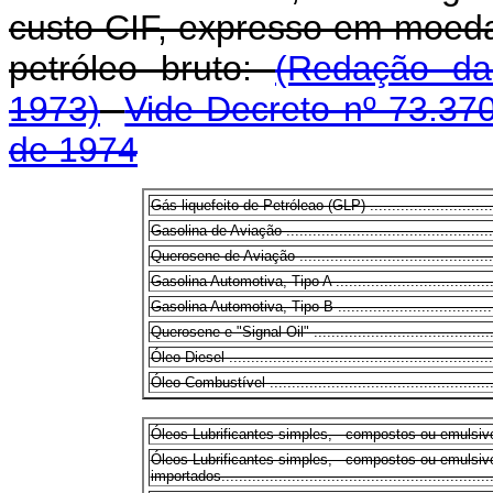
custo CIF, expresso em moeda
petróleo bruto:
(Redação da
1973)
Vide Decreto nº 73.37
de 1974
Gás liquefeito de Petróleao (GLP) ..................................
Gasolina de Aviação ...................................................
Querosene de Aviação ................................................
Gasolina Automotiva, Tipo A ........................................
Gasolina Automotiva, Tipo B ........................................
Querosene e "Signal Oil" .............................................
Óleo Diesel ..............................................................
Óleo Combustível ......................................................
Óleos Lubrificantes simples, - compostos ou emulsivos, 
Óleos Lubrificantes simples, - compostos ou emulsi
importados...............................................................