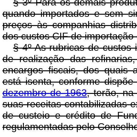
§ 3º Para os demais produto
quando importados e sem sim
preços às companhias distri
dos custos CIF de importação 
§ 4º As rubricas de custos
de realização das refinarias
encargos fiscais, dos quais a
está isenta, conforme dispõ
dezembro de 1963
, terão, na
suas receitas contabilizadas 
de custeio e crédito de Fun
regulamentadas pelo Conselho