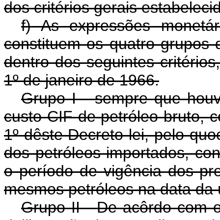
dos critérios gerais estabeleci
f) As expressões monetá
constituem os quatro grupos d
dentro dos seguintes critério
1º de janeiro de 1966.
Grupo I - sempre que houv
custo CIF de petróleo bruto, c
1º dêste Decreto-lei, pelo quo
dos petróleos importados, con
o período de vigência dos pr
mesmos petróleos na data da ú
Grupo II - De acôrdo com os