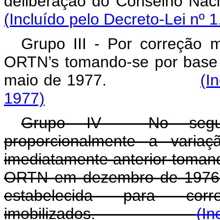
deliberação do Conselho 
(Incluído pelo Decreto-Lei nº 
Grupo III - Por correção m
ORTN’s tomando-se por base
maio de 1977.
(I
1977)
Grupo IV - No segu
proporcionalmente a vari
imediatamente anterior toman
ORTN em dezembro de 1976 ou
estabelecida para cor
imobilizados.
(In