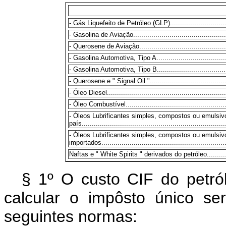
- Gás Liquefeito de Petróleo (GLP)................................
- Gasolina de Aviação.................................................
- Querosene de Aviação...............................................
- Gasolina Automotiva, Tipo A.......................................
- Gasolina Automotiva, Tipo B.......................................
- Querosene e " Signal Oil ".........................................
- Óleo Diesel............................................................
- Óleo Combustível.....................................................
- Óleos Lubrificantes simples, compostos ou emulsiv
país.......................................................................
- Óleos Lubrificantes simples, compostos ou emulsi
importados...............................................................
Naftas e " White Spirits " derivados do petróleo................
§ 1º O custo CIF do petró
calcular o impôsto único s
seguintes normas: