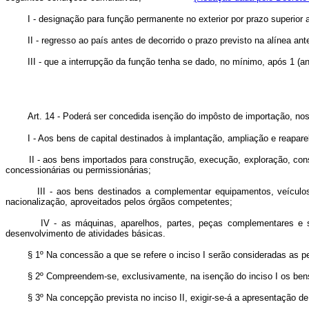
I - designação para função permanente no exterior por prazo s
II - regresso ao país antes de decorrido o prazo previsto na alínea anter
III - que a interrupção da função tenha se dado, no mínimo, após
Art. 14 - Poderá ser concedida isenção do impôsto de importa
I - Aos bens de capital destinados à implantação, ampliação e reapare
II - aos bens importados para construção, execução, exploração, conse
concessionárias ou permissionárias;
III - aos bens destinados a complementar equipamentos, veículos, em
nacionalização, aproveitados pelos órgãos competentes;
IV - as máquinas, aparelhos, partes, peças complementares e semelh
desenvolvimento de atividades básicas.
§ 1º Na concessão a que se refere o inciso I serão consideradas as peculi
§ 2º Compreendem-se, exclusivamente, na isenção do inciso I os bens i
§ 3º Na concepção prevista no inciso II, exigir-se-á a apresentação de p