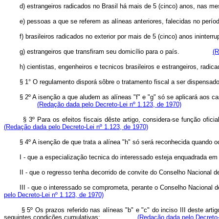
d) estrangeiros radicados no Brasil há mais de 5 (cinco) anos, nas mes
e) pessoas a que se referem as alíneas anteriores, falecidas no
f) brasileiros radicados no exterior por mais de 5 (cinco) anos ini
g) estrangeiros que transfiram seu domicílio para o país.
(R
h) cientistas, engenheiros e tecnicos brasileiros e estrangeir
§ 1° O regulamento disporá sôbre o tratamento fiscal a ser dispensado à 
§ 2º A isenção a que aludem as alíneas "f" e "g" só se aplicará aos casos 
(Redação dada pelo Decreto-Lei nº 1.123, de 1970)
§ 3º Para os efeitos fiscais dêste artigo, considera-se função oficial 
(Redação dada pelo Decreto-Lei nº 1.123, de 1970)
§ 4º A isenção de que trata a alínea "h" só será reconhecida quando o
I - que a especialização tecnica do interessado esteja enquadrad
II - que o regresso tenha decorrido de convite do Conselho Nacional d
III - que o interessado se comprometa, perante o Conselho Nacional de P
pelo Decreto-Lei nº 1.123, de 1970)
§ 5º Os prazos referido nas alíneas "b" e "c" do inciso III deste artigo,
seguintes condições cumulativas;
(Redação dada pelo Decreto-