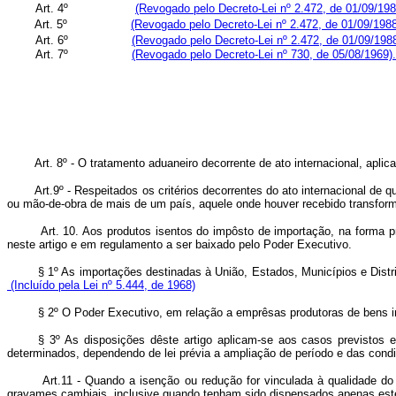
Art. 4º
(Revogado pelo Decreto-Lei nº 2.472, de 01/09/198
Art. 5º
(Revogado pelo Decreto-Lei nº 2.472, de 01/09/1988
Art. 6º
(Revogado pelo Decreto-Lei nº 2.472, de 01/09/1988
Art. 7º
(Revogado pelo Decreto-Lei nº 730, de 05/08/1969).
Art. 8º - O tratamento aduaneiro decorrente de ato internacional, aplica-
Art.9º - Respeitados os critérios decorrentes do ato internacional de que
ou mão-de-obra de mais de um país, aquele onde houver recebido transfor
Art. 10. Aos produtos isentos do impôsto de importação, na forma pr
neste artigo e em regulamento a ser baixado pelo Poder Execut
§ 1º As importações destinadas à União, Estados, Municípios e Di
(Incluído pela Lei nº 5.444, de 1968)
§ 2º O Poder Executivo, em relação a emprêsas produtoras de b
§ 3º As disposições dêste artigo aplicam-se aos casos previstos 
determinados, dependendo de lei prévia a ampliação de período e d
Art.11 - Quando a isenção ou redução for vinculada à qualidade do impor
gravames cambiais, inclusive quando tenham sido dispensados