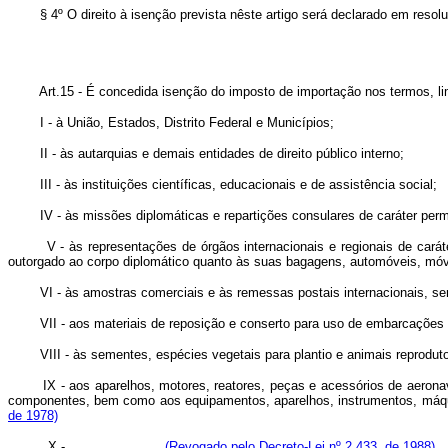
§ 4º O direito à isenção prevista nêste artigo será declarado em resolu
Art.15 - É concedida isenção do imposto de importação nos termos, lim
I - à União, Estados, Distrito Federal e Municípios;
II - às autarquias e demais entidades de direito público interno;
III - às instituições científicas, educacionais e de assistência social;
IV - às missões diplomáticas e repartições consulares de caráter perma
V - às representações de órgãos internacionais e regionais de caráter p
outorgado ao corpo diplomático quanto às suas bagagens, automóveis, mó
VI - às amostras comerciais e às remessas postais internacionais, sem
VII - aos materiais de reposição e conserto para uso de embarcações o
VIII - às sementes, espécies vegetais para plantio e animais reproduto
IX - aos aparelhos, motores, reatores, peças e acessórios de aero
componentes, bem como aos equipamentos, aparelhos, instrumentos, máquin
de 1978)
X -
(Revogado pelo Decreto-Lei nº 2.433, de 1988).