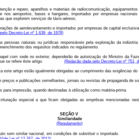
ão e reparo, aparelhos e materiais de radiocomunicação, equipamentos de
e nos aeroportos, bases e hangares, importados por empresas nacionais co
sas que explorem serviços de táxis-aéreos;
perações de aerolevantamento e importados por empresas de capital exclusiva
elo Decreto-Lei nº 1.639, de 1978)
oas naturais ou jurídicas responsáveis pela exploração da indústria de 
reenchimento dos requisitos indicados no regulamento.
apel com sede no exterior, dependerão de autorização do Ministro da Faz
e se refere êste artigo
.
(Redação dada pelo Decreto-Lei nº 751, 
 este artigo estão igualmente obrigadas ao cumprimento das exigências do 
 preços e publicações semelhantes, jornais ou revistas de propaganda de so
 para impressão, quando destinadas à utilização como matéria-prima.
rituração especial a que ficam obrigadas as emprêsas mencionadas neste 
SEÇÃO V
Similaridade
(Regulamento)
ia produto sem similar nacional, em condições de substituir o impor
(Vide Lei nº 12.767, de 2012)