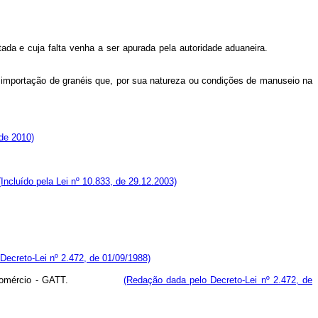
importada e cuja falta venha a ser apurada pela autoridade aduaneira.
a importação de granéis que, por sua natureza ou condições de manuseio na
de 2010)
(Incluído pela Lei nº 10.833, de 29.12.2003)
Decreto-Lei nº 2.472, de 01/09/1988)
aneiras e Comércio - GATT.
(Redação dada pelo Decreto-Lei nº 2.472, de