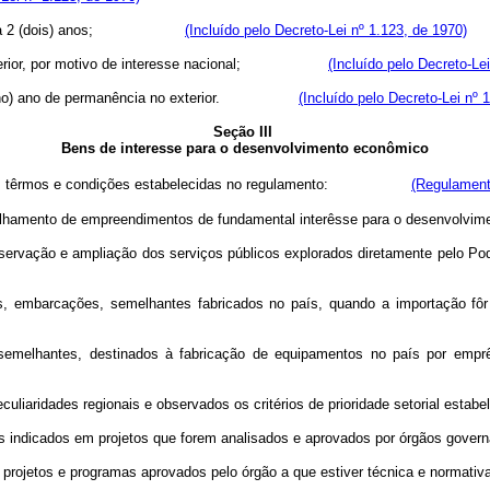
uperior a 2 (dois) anos;
(Incluído pelo Decreto-Lei nº 1.123, de 1970)
ior, por motivo de interesse nacional;
(Incluído pelo Decreto-Le
 1 (ano) ano de permanência no exterior.
(Incluído pelo Decreto-Lei nº 
Seção III
Bens de interesse para o desenvolvimento econômico
ção, nos têrmos e condições estabelecidas no regulamento:
(Regulament
lhamento de empreendimentos de fundamental interêsse para o desenvolvim
rvação e ampliação dos serviços públicos explorados diretamente pelo Pod
barcações, semelhantes fabricados no país, quando a importação fôr pr
antes, destinados à fabricação de equipamentos no país por emprêsas 
aridades regionais e observados os critérios de prioridade setorial estabe
ndicados em projetos que forem analisados e aprovados por órgãos governa
rojetos e programas aprovados pelo órgão a que estiver técnica e normativ