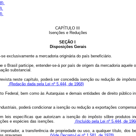
8).
).
).
CAPÍTULO III
Isenções e Reduções
SEÇÃO I
Disposições Gerais
se exclusivamente a mercadoria originária do país beneficiário.
 o Brasil participe, entender-se-á por país de origem da mercadoria aquele o
mação substancial.
evista neste capítulo, poderá ser concedida isenção ou redução de impôsto 
ivo.
(Redação dada pela Lei nº 5.444, de 1968)
strito Federal, bem como às Autarquias e demais entidades de direito pú
ens industriais, poderá condicionar a isenção ou redução a exportaçõ
em leis específicas que autorizam a isenção do impôsto sôbre produtos i
as condições e espécies das isenções.
(Incluído pela Lei nº 5.444, de 196
tador, a transferência de propriedade ou uso, a qualquer título, dos ben
 apenas estes gravames.
(Vide Decreto-Lei nº 1.581, de 1978)