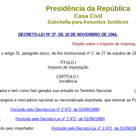
Presidência da República
Casa Civil
Subchefia para Assuntos Jurídicos
DECRETO-LEI Nº 37, DE 18 DE NOVEMBRO DE 1966.
Dispõe sobre o imposto de importaçã
 o artigo 31, parágrafo único, do Ato Institucional nº 2, de 27 de outubro de 1
TÍTULO I
Imposto de Importação
CAPÍTULO I
Incidência
strangeira e tem como fato gerador sua entrada no Território Nacional.
trangeira a mercadoria nacional ou nacionalizada exportada, que retor
zado;
(Incluído pelo Decreto-Lei nº 2.472, de 01/09/1988)
ituição;
(Incluído pelo Decreto-Lei nº 2.472, de 01/09/1988)
parte do país importador;
(Incluído pelo Decreto-Lei nº 2.472, de 01/09/19