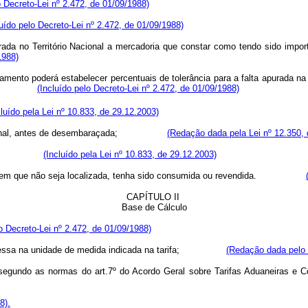
o Decreto-Lei nº 2.472, de 01/09/1988)
luído pelo Decreto-Lei nº 2.472, de 01/09/1988)
trada no Território Nacional a mercadoria que constar como tendo sido 
1988)
mento poderá estabelecer percentuais de tolerância para a falta apurada n
ou peso.
(Incluído pelo Decreto-Lei nº 2.472, de 01/09/1988)
cluído pela Lei nº 10.833, de 29.12.2003)
da Nacional, antes de desembaraçada;
(Redação dada pela Lei nº 12.350, 
ruída; ou
(Incluído pela Lei nº 10.833, de 29.12.2003)
tese em que não seja localizada, tenha sido consumida ou revendida.
CAPÍTULO II
Base de Cálculo
 Decreto-Lei nº 2.472, de 01/09/1988)
 expressa na unidade de medida indicada na tarifa;
(Redação dada pelo 
ado segundo as normas do art.7º do Acordo Geral sobre Tarifas Adu
8).