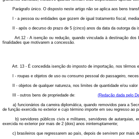
Parágrafo único. O disposto neste artigo não se aplica aos bens transfer
I - a pessoa ou entidades que gozem de igual tratamento fiscal, mediant
II - após o decurso do prazo de 5 (cinco) anos da data da outorga da i
Art.12 - A isenção ou redução, quando vinculada à destinação dos bens
finalidades que motivarem a concessão.
Art. 13 - É concedida isenção do imposto de importação, nos têrm
I - roupas e objetos de uso ou consumo pessoal do passageiro, necessá
II - objetos de qualquer natureza, nos limites de quantidade e/ou
III - outros bens de propriedade de:
(Redação dada pelo Dec
a) funcionários da carreira diplomática, quando removidos para a Secre
de função exercida no exterior e cujo término importe em seu re
b) servidores públicos civis e militares, servidores de autarquias, em
exercida no exterior por mais de 2 (dois) anos ininterruptamente;
c) brasileiros que regressarem ao país, depois de servirem por mais