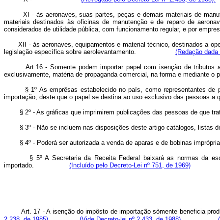
XI - às aeronaves, suas partes, peças e demais materiais de manutenç
materiais destinados às oficinas de manutenção e de reparo de aeronav
considerados de utilidade pública, com funcionamento regular, e por empre
XII - às aeronaves, equipamentos e material técnico, destinados a o
legislação específica sobre aerolevantamento.
(Redação dada p
Art.16 - Somente podem importar papel com isenção de tributos as pess
exclusivamente, matéria de propaganda comercial, na forma e mediante o p
§ 1º As emprêsas estabelecido no país, como representantes de p
importação, deste que o papel se destina ao uso exclusivo das pessoas a qu
§ 2º - As gráficas que imprimirem publicações das pessoas de que trata
§ 3º - Não se incluem nas disposições deste artigo catálogos, listas de
§ 4º - Poderá ser autorizada a venda de aparas e de bobinas impróprias
§ 5º A Secretaria da Receita Federal baixará as normas da esc
importado
.
(Incluído pelo Decreto-Lei nº 751, de 1969)
Art. 17 - A isenção do impôsto de importação sòmente benefic
2.238, de 1985)
(Vide Decreto-lei nº 2.433, de 1988)