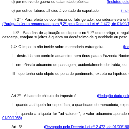
d) por motivo de guerra ou calamidade pública;
(Incluído pel
e) por outros fatores alheios à vontade do exportador.
(Inc
§ 2º - Para efeito de ocorrência do fato gerador, considerar-se-á en
(Parágrafo único renumerado para § 2º pelo Decreto-Lei nº 2.472, de 01/09/
§ 3º - Para fins de aplicação do disposto no § 2º deste artigo, o regula
descarga, estejam sujeitos à quebra ou decréscimo de quantidade 
o
§ 4
O imposto não incide sobre mercadoria estrangeira:
(In
I – destruída sob controle aduaneiro, sem ônus para a Fazen
II - em trânsito aduaneiro de passagem, acidentalmente dest
III - que tenha sido objeto de pena de perdimento, exceto na hipó
Art.2º - A base de cálculo do imposto é:
(Redação dada pelo
I - quando a alíquota for específica, a quantidade de mercadoria,
II - quando a alíquota for "ad valorem", o valor aduaneiro apur
01/09/1988)
Art. 3º
(Revogado pelo Decreto-Lei nº 2.472, de 01/09/198