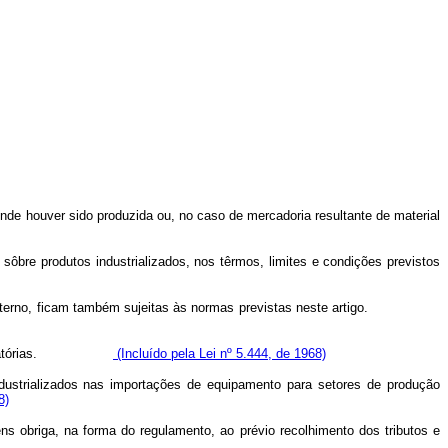
nde houver sido produzida ou, no caso de mercadoria resultante de material
sôbre produtos industrializados, nos têrmos, limites e condições previstos
blico interno, ficam também sujeitas às normas previstas neste artigo.
es compensatórias.
(Incluído pela Lei nº 5.444, de 1968)
ndustrializados nas importações de equipamento para setores de produção
8)
s obriga, na forma do regulamento, ao prévio recolhimento dos tributos e