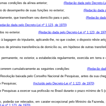
mas condições da alínea anterior;
(Redação dada pelo Decreto-Le
 período do desempenho de suas funções no exterior;
(Redação dada p
nterruptamente, que transfiram seu domicílio para o país;
(Redação dada 
edação dada pelo Decreto-Lei nº 1.123, de 1970)
os, radicados no exterior.
(Redação dada pelo Decreto-Lei nº 1.123, de 197
bagagem do tripulante, aplicando-lhe, no que couber, o disposto nêste arti
de primeira transferência de domicílio ou, em hipótese de outras transferên
permanente, no exterior, a estabelecida regularmente, exercida em terra e
correrem cumulativamente as seguintes condições:
(Redação dada
a em Resolução baixada pelo Conselho Nacional de Pesquisas, antes 
e Pesquisas;
(Incluído pelo Decreto-Lei nº 1.123, de 1970)
esquisas a exercer sua profissão no Brasil durante o prazo mínimo de 5 (c
 poderão ser relevados, em carater excepcional pelo Ministro da Fazenda, p
Lei nº 1.123, de 1970)