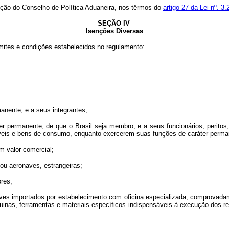
ção do Conselho de Política Aduaneira, nos têrmos do
artigo 27 da Lei nº. 3
SEÇÃO IV
Isenções Diversas
ites e condições estabelecidos no regulamento:
nente, e a seus integrantes;
ermanente, de que o Brasil seja membro, e a seus funcionários, peritos, 
veis e bens de consumo, enquanto exercerem suas funções de caráter perma
 valor comercial;
u aeronaves, estrangeiras;
res;
naves importados por estabelecimento com oficina especializada, comprovad
as, ferramentas e materiais específicos indispensáveis à execução dos re