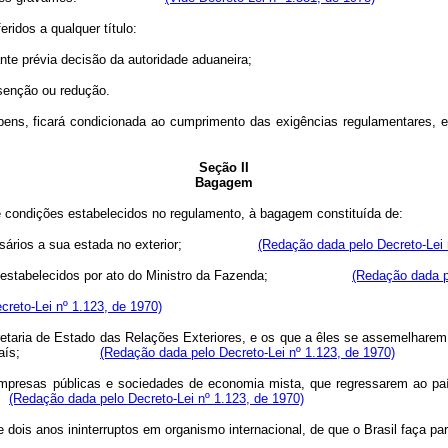
idos a qualquer título:
e prévia decisão da autoridade aduaneira;
senção ou redução.
, ficará condicionada ao cumprimento das exigências regulamentares, e,
Seção II
Bagagem
os e condições estabelecidos no regulamento, à bagagem constituída
rios a sua estada no exterior;
(Redação dada pelo Decreto-Lei 
 valor estabelecidos por ato do Ministro da Fazenda;
(Redação dada p
reto-Lei nº 1.123, de 1970)
taria de Estado das Relações Exteriores, e os que a êles se assemelharem,
gresso ao país;
(Redação dada pelo Decreto-Lei nº 1.123, de 1970)
presas públicas e sociedades de economia mista, que regressarem ao país
(Redação dada pelo Decreto-Lei nº 1.123, de 1970)
 de dois anos ininterruptos em organismo internacional, de que o Bras