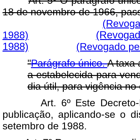
Art. 5º O parágrafo únic
18 de novembro de 1966, pass
(Revoga
1988)
(Revogad
1988)
(Revogado pel
"
Parágrafo único.
A taxa 
a estabelecida para ven
dia útil, para vigência no
Art. 6º Este Decreto
publicação, aplicando-se o di
setembro de 1988.