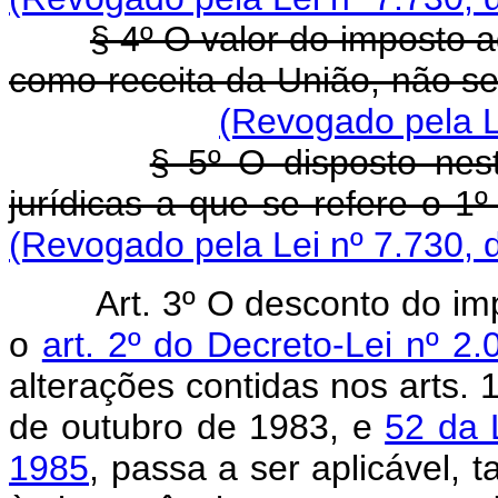
§ 4º O valor do imposto a
como receita da União, não s
(Revogado pela L
§ 5º O disposto nes
jurídicas a que se refere o 1º 
(Revogado pela Lei nº 7.730, 
Art. 3º O desconto do im
o
art. 2º do Decreto-Lei nº 2
alterações contidas nos arts. 1
de outubro de 1983, e
52 da 
1985
, passa a ser aplicável, 