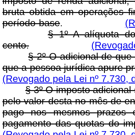
imposto de renda adicional, 
bruta obtida em operações fi
período-base
.
(R
§ 1º A alíquota d
cento.
(Revogado
§ 2º O adicional de que
que a pessoa jurídica apure p
(Revogado pela Lei nº 7.730, 
§ 3º O imposto adiciona
pelo valor desta no mês de e
pago nos mesmos prazos e 
pagamento das quotas do im
(Revogado pela Lei nº 7.730, 