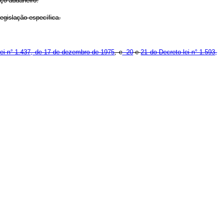
aço aduaneiro.
legislação específica.
lei n° 1.437, de 17 de dezembro de 1975
, e
20
e
21 do Decreto-lei n° 1.593,