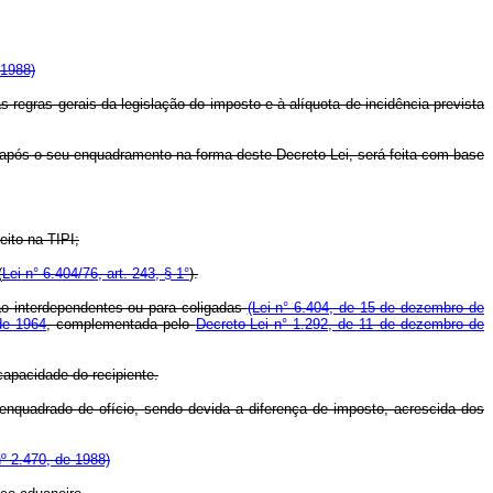
 1988)
regras gerais da legislação do imposto e à alíquota de incidência prevista
 após o seu enquadramento na forma deste Decreto-Lei, será feita com base
eito na TIPI;
(
Lei n° 6.404/76, art. 243, § 1°
).
não interdependentes ou para coligadas
(Lei n° 6.404, de 15 de dezembro de
de 1964
, complementada pelo
Decreto-Lei n° 1.292, de 11 de dezembro de
apacidade do recipiente.
quadrado de ofício, sendo devida a diferença de imposto, acrescida dos
nº 2.470, de 1988)