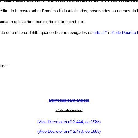
 ao regime deste decreto-lei, o imposto será devido somente no seu desembar
 crédito do Imposto sobre Produtos Industrializados, observadas as normas da 
rias à aplicação e execução deste decreto-lei.
 1° de setembro de 1988, quando ficarão revogados os
arts. 1°
e
2° do Decreto-
ica.
Download para anexos
Vide alteração:
(Vide Decreto-lei nº 2.444, de 1988)
(Vide Decreto-lei nº 2.470, de 1988)