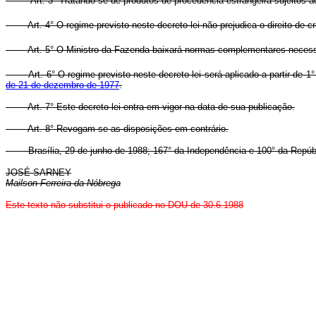
Art. 3° Tratando-se de produtos de procedência estrangeira sujeitos
Art. 4° O regime previsto neste decreto-lei não prejudica o direito de
Art. 5° O Ministro da Fazenda baixará normas complementares necessá
Art. 6° O regime previsto neste decreto-lei será aplicado a partir de
de 21 de dezembro de 1977
.
Art. 7° Este decreto-lei entra em vigor na data de sua publicação.
Art. 8° Revogam-se as disposições em contrário.
Brasília, 29 de junho de 1988; 167° da Independência e 100° da Repúbl
JOSÉ SARNEY
Mailson Ferreira da Nóbrega
Este texto não substitui o publicado no DOU de 30.6.1988