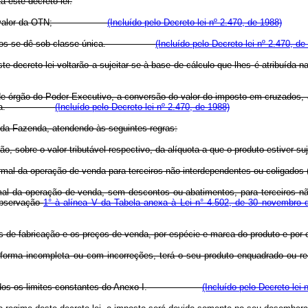
 este decreto-lei.
lterado o valor da OTN;
(Incluído pelo Decreto-lei nº 2.470, de 1988)
produtos se dê sob classe única.
(Incluído pelo Decreto-lei nº 2.470, de
creto-lei voltarão a sujeitar-se à base de cálculo que lhes é atribuída nas 
de órgão do Poder Executivo, a conversão do valor do imposto em cruzados,
ço de venda.
(Incluído pelo Decreto-lei nº 2.470, de 1988)
o da Fazenda, atendendo às seguintes regras:
sobre o valor tributável respectivo, da alíquota a que o produto estiver suj
rmal da operação de venda para terceiros não interdependentes ou coligados 
 normal da operação de venda, sem descontos ou abatimentos, para terceiros 
 observação
1° à alínea V da Tabela anexa à Lei n° 4.502, de 30 novembro 
de fabricação e os preços de venda, por espécie e marca do produto e por c
rma incompleta ou com incorreções, terá o seu produto enquadrado ou reen
 observados os limites constantes do Anexo I.
(Incluído pelo Decreto-lei 