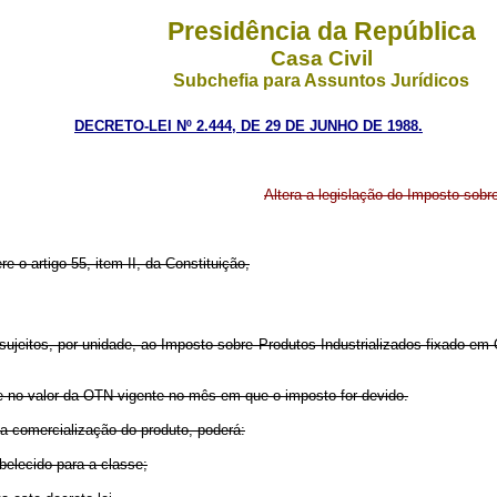
Presidência da República
Casa Civil
Subchefia para Assuntos Jurídicos
DECRETO-LEI Nº 2.444, DE 29 DE JUNHO DE 1988.
Altera a legislação do Imposto sobre
re o artigo 55, item II, da Constituição,
o sujeitos, por unidade, ao Imposto sobre Produtos Industrializados fixado 
no valor da OTN vigente no mês em que o imposto for devido.
comercialização do produto, poderá:
elecido para a classe;