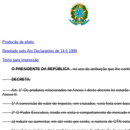
Produção de efeito
Rejeitado pelo Ato Declaratório de 14.6.1989
Texto para impressão
O PRESIDENTE DA REPÚBLICA
, no uso da atribuição que lhe confe
DECRETA:
Art. 1° Os produtos relacionados no Anexo I deste decreto-lei estarã
Anexo II.
1° A conversão do valor do imposto, em cruzados, será feita com base 
2° O Poder Executivo, tendo em vista o comportamento do mercado na 
a) reduzir ou aumentar, em até vinte por cento, o número de OTN estab