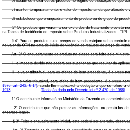
b) excluir ou incluir outros produtos no regime de tributação de que trata
c) manter, temporariamente, o valor do imposto, ainda que a
d) estabelecer que o enquadramento de produto ou de grupo de 
3° Os produtos que vierem a ser excluídos do tratamento previsto neste de
na Tabela de Incidência do Imposto sobre Produtos Industrializados - TIPI.
§ 4° Para os produtos cujos preços de venda estejam sob o controle 
no valor da OTN na data de início de vigência do reajuste do pre
Art. 2° O enquadramento do produto na classe será feito pelo Ministr
I - o imposto devido não poderá ser superior ao que resultar da aplicação, 
II - o valor tributável, para os efeitos do item precedente, é o preço no
II - o valor tributável, para efeito do item precedente, é o preço
1976, art. 243, § 1°)
, sendo-lhe inaplicável a dedução a que se refere a
1973
.
(Redação dada pelo Decreto-lei nº 2.470, de 1988)
1° O contribuinte informará ao Ministério da Fazenda as características 
2° O contribuinte que não prestar as informações, ou prestá-las de fo
encargos legais.
§ 3° Feito o enquadramento inicial, este poderá ser alterado,