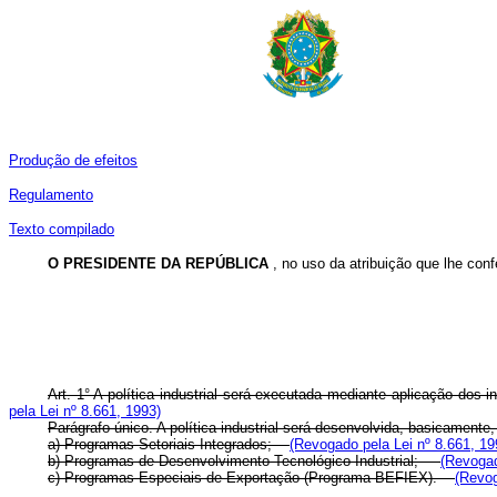
Produção de efeitos
Regulamento
Texto compilado
O PRESIDENTE DA REPÚBLICA
, no uso da atribuição que lhe confe
Art. 1° A política industrial será executada mediante aplicação dos
pela Lei nº 8.661, 1993)
Parágrafo único. A política industrial será desenvolvida, basicamen
a) Programas Setoriais Integrados;
(Revogado pela Lei nº 8.661, 19
b) Programas de Desenvolvimento Tecnológico Industrial;
(Revogad
c) Programas Especiais de Exportação (Programa-BEFIEX).
(Revog