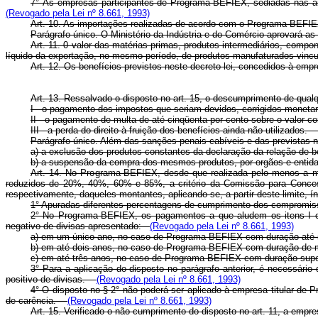
7° Às empresas participantes de Programa-BEFIEX, sediadas nas á
(Revogado pela Lei nº 8.661, 1993)
Art. 10. As importações realizadas de acordo com o Programa-BEFIE
Parágrafo único. O Ministério da Indústria e do Comércio aprovará
Art. 11. 0 valor das matérias-primas, produtos intermediários, compo
líquido da exportação, no mesmo período, de produtos manufaturados vi
Art. 12. Os benefícios previstos neste decreto-lei, concedidos à em
Art. 13. Ressalvado o disposto no art. 15, o descumprimento de qualq
I - o pagamento dos impostos que seriam devidos, corrigidos monet
II - o pagamento de multa de até cinqüenta por cento sobre o valor 
III - a perda do direito à fruição dos benefícios ainda não utilizados
Parágrafo único. Além das sanções penais cabíveis e das previstas ne
a) a exclusão dos produtos constantes da declaração da relação de b
b) a suspensão da compra dos mesmos produtos, por orgãos e entidad
Art. 14. No Programa-BEFIEX, desde que realizada pelo menos a me
reduzidos de 20%, 40%, 60% e 85%, a critério da Comissão para Conce
respectivamente, daqueles montantes, aplicando-se, a partir deste limite
1° Apuradas diferentes percentagens de cumprimento dos compromisso
2° No Programa-BEFIEX, os pagamentos a que aludem os itens I e I
negativo de divisas apresentado:
(Revogado pela Lei nº 8.661, 1993)
a) em um único ano, no caso de Programa-BEFIEX com duração at
b) em até dois anos, no caso de Programa-BEFIEX com duração de
c) em até três anos, no caso de Programa-BEFIEX com duração su
3° Para a aplicação do disposto no parágrafo anterior, é necessário
positivo de divisas.
(Revogado pela Lei nº 8.661, 1993)
4° O disposto no § 2° não poderá ser aplicado à empresa titular de
de carência.
(Revogado pela Lei nº 8.661, 1993)
Art. 15. Verificado o não cumprimento do disposto no art. 11, a empr