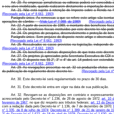
Art. 20. Às empresas jornalísticas ou editoras poderá ser concedida
o seu ativo imobilizado, quando realizarem diretamente a importação desse
Art. 21. Não está sujeita à retenção do Imposto sobre a Renda na f
(Revogado pela Lei nº 8.661, 1993)
Parágrafo único. As remessas a que se refere este artigo são isenta
operações de câmbio.
(Vide Lei nº 7.988, de 1989)
(Revogado pela L
Art. 22. A partir do exercício de 1989, o montante dos benefícios fi
Art. 23. Os benefícios fiscais instituídos por este decreto-lei não 
Art. 24. Os projetos de pesquisa, desenvolvimento e proteção de ben
Parágrafo único. Sem prejuízo do disposto neste artigo e observada
(Revogado pela Lei nº 8.661, 1993)
Art. 25. Ressalvados os casos previstos na legislação, independe de a
(Revogado pela Lei nº 8.661, 1993)
Art. 26. Os benefícios e demais disposições de que trata este decret
Art. 27. Os projetos já apreciados pela Secretaria Executiva do CDI co
Art. 28. O disposto nos §§ 2°, 3° e 4° do art. 14 poderá ser estend
(Revogado pela Lei nº 8.661, 1993)
Art. 29. As revogações prescritas no art. 32 só produzirão efeitos 
da publicação do regulamento deste decreto-lei.
(Revogado pela Lei nº
Art. 30. Este decreto-lei será regulamentado no prazo de 30 dias.
Art. 31. Este decreto-lei entra em vigor na data de sua publicação.
Art. 32. Revogam-se as disposições em contrário e expressamente
acrescentado pelo Decreto-lei n° 1.236, de 28 de agosto de 1972;
art. 10 
fevereiro de 1967
, no que diz respeito aos tributos federais;
art. 13 do Decr
com a redação dada pelo Decreto-lei n° 1.136, de 7 de dezembro de 1970;
n° 1.335, de 8 de julho de 1974
;
Decreto-lei n° 1.389, de 21 de janeiro de 1
2° do Decreto-lei n° 1.622, de 18 de abril de 1978;
Decreto-lei n° 1.630, de