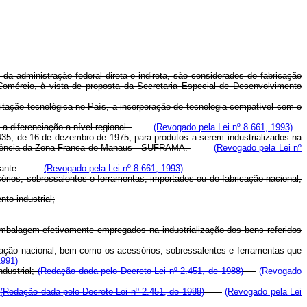
 da administração federal direta e indireta, são considerados de fabricação
 Comércio, à vista de proposta da Secretaria Especial de Desenvolvimento
tação tecnológica no País, a incorporação de tecnologia compatível com o
a diferenciação a nível regional.
(Revogado pela Lei nº 8.661, 1993)
.435, de 16 de dezembro de 1975, para produtos a serem industrializados na
tendência da Zona Franca de Manaus - SUFRAMA.
(Revogado pela Lei nº
cante.
(Revogado pela Lei nº 8.661, 1993)
órios, sobressalentes e ferramentas, importados ou de fabricação nacional,
to industrial;
 embalagem efetivamente empregados na industrialização dos bens referidos
cação nacional, bem como os acessórios, sobressalentes e ferramentas que
1991)
ndustrial;
(Redação dada pelo Decreto-Lei nº 2.451, de 1988)
(Revogado
;
(Redação dada pelo Decreto-Lei nº 2.451, de 1988)
(Revogado pela Lei