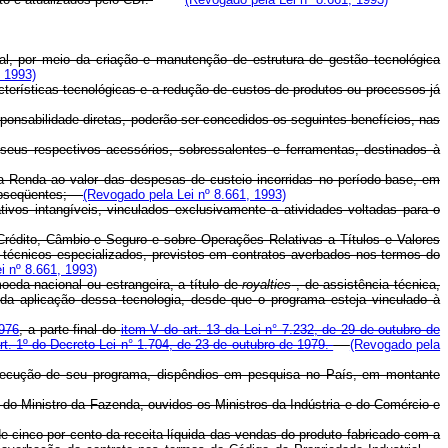
ial, por meio da criação e manutenção de estrutura de gestão tecnológica
, 1993)
cterísticas tecnológicas e a redução de custos de produtos ou processos já
ponsabilidade diretas, poderão ser concedidos os seguintes benefícios, nas
seus respectivos acessórios, sobressalentes e ferramentas, destinados à
e a Renda ao valor das despesas de custeio incorridas no período-base, em
 subseqüentes;
(Revogado pela Lei nº 8.661, 1993)
ivos intangíveis, vinculados exclusivamente a atividades voltadas para o
Crédito, Câmbio e Seguro e sobre Operações Relativas a Títulos e Valores
os técnicos especializados, previstos em contratos averbados nos termos do
i nº 8.661, 1993)
eda nacional ou estrangeira, a título de
royalties
, de assistência técnica,
e da aplicação dessa tecnologia, desde que o programa esteja vinculado à
1976
, a parte final do
item V do art. 13 da Lei n° 7.232, de 29 de outubro de
rt. 1º do Decreto-Lei n° 1.704, de 23 de outubro de 1979.
(Revogado pela
xecução de seu programa, dispêndios em pesquisa no País, em montante
o do Ministro da Fazenda, ouvidos os Ministros da Indústria e do Comércio e
e cinco por cento da receita líquida das vendas do produto fabricado com a