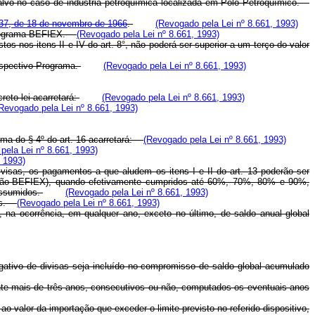
lvo no caso de indústria petroquímica localizada em Pólo Petroquímico.
º 37, de 18 de novembro de 1966
.
(Revogado pela Lei nº 8.661, 1993)
o Programa-BEFIEX.
(Revogado pela Lei nº 8.661, 1993)
s nos itens II e IV do art. 8°, não poderá ser superior a um terço do valor
respectivo Programa.
(Revogado pela Lei nº 8.661, 1993)
reto-lei acarretará:
(Revogado pela Lei nº 8.661, 1993)
Revogado pela Lei nº 8.661, 1993)
orma do § 4º do art. 16 acarretará:
(Revogado pela Lei nº 8.661, 1993)
pela Lei nº 8.661, 1993)
, 1993)
sas, os pagamentos a que aludem os itens I e II do art. 13 poderão ser
ssão-BEFIEX), quando efetivamente cumpridos até 60%, 70%, 80% e 90%,
 assumidos.
(Revogado pela Lei nº 8.661, 1993)
las.
(Revogado pela Lei nº 8.661, 1993)
a ocorrência, em qualquer ano, exceto no último, de saldo anual global
negativo de divisas seja incluído no compromisso de saldo global acumulado
ante mais de três anos, consecutivos ou não, computados os eventuais anos
 valor da importação que exceder o limite previsto no referido dispositivo,