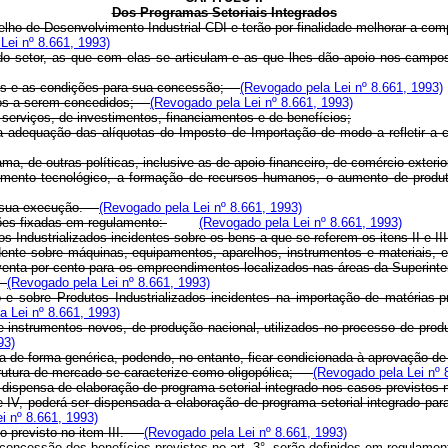
Dos Programas Setoriais Integrados
lho de Desenvolvimento Industrial-CDI e terão por finalidade melhorar a com
Lei nº 8.661, 1993)
is do setor, as que com elas se articulam e as que lhes dão apoio nos cam
íveis e as condições para sua concessão;
(Revogado pela Lei nº 8.661, 1993)
ícios a serem concedidos;
(Revogado pela Lei nº 8.661, 1993)
 serviços, de investimentos, financiamentos e de benefícios;
 adequação das alíquotas do Imposto de Importação de modo a refletir a 
ma, de outras políticas, inclusive as de apoio financeiro, de comércio ext
imento tecnológico, a formação de recursos humanos, o aumento de produt
de sua execução.
(Revogado pela Lei nº 8.661, 1993)
ções fixadas em regulamento:
(Revogado pela Lei nº 8.661, 1993)
s Industrializados incidentes sobre os bens a que se referem os itens II e I
idente sobre máquinas, equipamentos, aparelhos, instrumentos e materiais, 
 noventa por cento para os empreendimentos localizados nas áreas da Super
(Revogado pela Lei nº 8.661, 1993)
 e sobre Produtos Industrializados incidentes na importação de matérias-
a Lei nº 8.661, 1993)
instrumentos novos, de produção nacional, utilizados no processo de produç
93)
ada de forma genérica, podendo, no entanto, ficar condicionada à aprovação
strutura de mercado se caracterize como oligopólica;
(Revogado pela Lei nº 
om dispensa de elaboração de programa setorial integrado nos casos previst
 e IV, poderá ser dispensada a elaboração de programa setorial integrado p
i nº 8.661, 1993)
cio previsto no item III.
(Revogado pela Lei nº 8.661, 1993)
 de concessão dos benefícios previstos no art. 3°, serão definidos em regulame