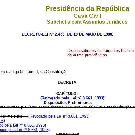
Presidência da República
Casa Civil
Subchefia para Assuntos Jurídicos
DECRETO-LEI Nº 2.433, DE 19 DE MAIO DE 1988.
Dispõe sobre os instrumentos financeiro
dá outras providências.
re o artigo 55, item II, da Constituição,
DECRETA:
CAPÍTULO I
(Revogado pela Lei nº 8.661, 1993)
Disposições Preliminares
 instrumentos previstos nesse decreto-lei e tem por objetivo a modernização
te, por meio de:
(Revogado pela Lei nº 8.661, 1993)
93)
o pela Lei nº 8.661, 1993)
ado pela Lei nº 8.661, 1993)
CAPÍTULO II