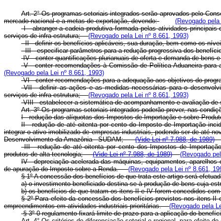
Art. 2° Os programas setoriais integrados serão aprovados pelo Conse
mercado nacional e a metas de exportação, devendo:
(Revogado pela 
I - abranger a cadeia produtiva formada pelas atividades principa
serviços de infra-estrutura;
(Revogado pela Lei nº 8.661, 1993)
II - definir os benefícios aplicáveis, sua duração, bem como os n
III - especificar parâmetros para a redução progressiva dos benef
IV - conter quantificações plurianuais de oferta e demanda de bens e
V - conter recomendações à Comissão de Política Aduaneira para a
(Revogado pela Lei nº 8.661, 1993)
VI - conter recomendações para a adequação aos objetivos do progra
VII - definir as ações e as medidas necessárias para o desenvolv
serviços de infra-estrutura;
(Revogado pela Lei nº 8.661, 1993)
VIII - estabelecer a sistemática de acompanhamento e avaliação 
Art. 3º Os programas setoriais integrados poderão prever, nas condi
I - redução das alíquotas dos Impostos de Importação e sobre Produto
II - redução de até oitenta por cento do Imposto de Importação inc
integrar o ativo imobilizado de empresas industriais, podendo ser de até
Desenvolvimento da Amazônia - SUDAM;
(Vide Lei nº 7.988, de 1989)
III - redução de até oitenta por cento dos Impostos de Importação
produtos de alta tecnologia;
(Vide Lei nº 7.988, de 1989)
(Revogado pel
IV - depreciação acelerada das máquinas, equipamentos, aparelhos e 
de apuração do Imposto sobre a Renda.
(Revogado pela Lei nº 8.661, 19
§ 1º A concessão dos benefícios de que trata este artigo será efetu
a) o investimento beneficiado destina-se à produção de bens cuja e
b) os benefícios de que tratam os itens II e IV forem concedidos c
§ 2º Para efeito da concessão dos benefícios previstos nos itens II
empreendimentos em atividades industriais prioritárias.
(Revogado pela Le
§ 3º 0 regulamento fixará limite de prazo para a aplicação do benefí
Art. 4° Os critérios de diferenciação setorial e regional, para efeito