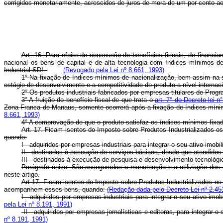
corrigidos monetariamente, acrescidos de juros de mora de um por cento a
Art. 16. Para efeito de concessão de benefícios fiscais, de financia
nacional os bens de capital e de alta tecnologia com índices mínimos de
Industrial-SDI.
(Revogado pela Lei nº 8.661, 1993)
1° Na fixação de índices mínimos de nacionalização, bem assim na 
estágio de desenvolvimento e a competitividade do produto a nível internac
2° Os produtos industriais fabricados por empresas titulares de Prog
3° A fruição do benefício fiscal de que trata o
art. 7° do Decreto-lei 
Zona Franca de Manaus, somente ocorrerá após a fixação de índices mín
8.661, 1993)
4° A comprovação de que o produto satisfaz os índices mínimos fixad
Art. 17. Ficam isentos do Imposto sobre Produtos Industrializados o
quando:
I - adquiridos por empresas industriais para integrar o seu ativo imo
II - destinados à execução de serviços básicos, desde que atendidos o
III - destinados à execução de pesquisa e desenvolvimento tecnológico
Parágrafo único. São asseguradas a manutenção e a utilização dos c
neste artigo.
Art
17. Ficam isentos do Imposto sobre Produtos Industrializados o
acompanhem esses bens, quando:
(Redação dada pelo Decreto-Lei nº 2.45
I - adquiridos por empresas industriais para integrar o seu ativo im
pela Lei nº 8.191, 1991)
II - adquiridos por empresas jornalísticas e editoras, para integrar o
nº 8.191, 1991)