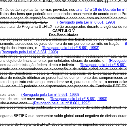
reas da SUDENE e da SUDAM, não se aplica o disposto nos §§ 1° e 2°, sa
X não estão sujeitas às normas previstas nos
arts. 17
e
18 do Decreto-lei n
 as listas dos bens que poderão ser importados anualmente de acordo com 
nentes e peças de reposição importados a cada ano, com os benefícios previsto
nculados ao Programa-BEFIEX.
(Revogado pela Lei nº 8.661, 1993)
presa titular de Programa-BEFIEX, serão assegurados durante a vigência do 
CAPÍTULO V
Das Penalidades
uer obrigação assumida para a obtenção dos benefícios de que trata este dec
ariamente, acrescidos de juros de mora de um por cento ao mês ou fração;
(
corrigido dos impostos; e
(Revogado pela Lei nº 8.661, 1993)
.
(Revogado pela Lei nº 8.661, 1993)
ste artigo, a verificação de que não é verdadeira a declaração firmada na f
ens objeto de financiamento, por entidades oficiais de crédito; e
(Revogado 
es da administração federal direta e indireta.
(Revogado pela Lei nº 8.661
tade dos compromissos de exportação e de saldo global acumulado de divi
ssão de Benefícios Fiscais a Programas Especiais de Exportação (Comi
, índice de redução idêntico ao percentual de cumprimento dos compromissos
s de que trata este artigo, considerar-se-á, para seus efeitos, a menor de
I do art. 13 poderão ser dispensados por proposta da Comissão-BEFIEX, n
é seis anos;
(Revogado pela Lei nº 8.661, 1993)
 mais de seis até nove anos;
(Revogado pela Lei nº 8.661, 1993)
perior a nove anos.
(Revogado pela Lei nº 8.661, 1993)
 que a ocorrência seja justificada e o valor absoluto do saldo global anual 
 Programa-BEFIEX que apresentar saldo global anual negativo de divisas dur
esa titular de Programa-BEFIEX deverá recolher os impostos correspondentes ao