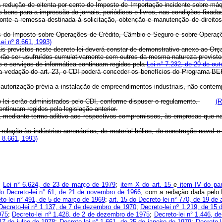
 a redução de oitenta por cento do Imposto de Importação incidente sobre má
s bens para a impressão de jornais, periódicos e livros, nas condições fixa
onte a remessa destinada à solicitação, obtenção e manutenção de direitos d
s do Imposto sobre Operações de Crédito, Câmbio e Seguro e sobre Operações
ei nº 8.661, 1993)
scais previstos neste decreto-lei deverá constar de demonstrativo anexo ao O
poderão ser usufruídos cumulativamente com outros da mesma natureza previsto
s e serviços de informática continuam regidos pela
Lei n° 7.232, de 29 de ou
 a vedação do art. 23, o CDI poderá conceder os benefícios do Programa-BE
utorização prévia a instalação de empreendimentos industriais, não contemplad
o-lei serão administrados pelo CDI, conforme dispuser o regulamento.
(R
ntinuam regidos pela legislação anterior.
ido, mediante termo aditivo aos respectivos compromissos, às empresas que n
em relação às indústrias aeronáutica, de material bélico, de construção na
 8.661, 1993)
:
Lei n° 6.624, de 23 de março de 1979
;
item X do art. 15
e
item IV do par
do Decreto-lei n° 61, de 21 de novembro de 1966
, com a redação dada pelo 
eto-lei n° 491, de 5 de março de 1969
;
art. 15 do Decreto-lei n° 770, de 19 de
Decreto-lei nº 1.137, de 7 de dezembro de 1970
;
Decreto-lei nº 1.219, de 15
975
;
Decreto-lei nº 1.428, de 2 de dezembro de 1975
;
Decreto-lei n° 1.446, d
 17 de julho de 1978
;
Decreto-lei n° 1.661, de 25 de janeiro de 1979
;
Decreto-l