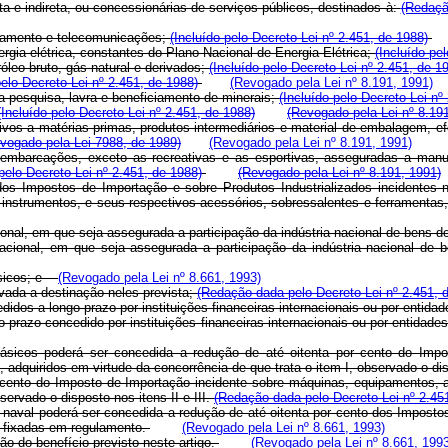
eta e indireta, ou concessionárias de serviços públicos, destinados à:
(Redaçã
aneamento e telecomunicações;
(Incluído pelo Decreto-Lei nº 2.451, de 1988)
rgia elétrica, constantes do Plano Nacional de Energia Elétrica;
(Incluído pe
róleo bruto, gás natural e derivados;
(Incluído pelo Decreto-Lei nº 2.451, de 1
pelo Decreto-Lei nº 2.451, de 1988)
(Revogado pela Lei nº 8.191, 1991)
 pesquisa, lavra e beneficiamento de minerais;
(Incluído pelo Decreto-Lei nº
(Incluído pelo Decreto-Lei nº 2.451, de 1988)
(Revogado pela Lei nº 8.19
ivos a matérias-primas, produtos intermediários e material de embalagem, ef
vogado pela Lei 7988, de 1989)
(Revogado pela Lei nº 8.191, 1991)
embarcações, exceto as recreativas e as esportivas, asseguradas a manute
 pelo Decreto-Lei nº 2.451, de 1988)
(Revogado pela Lei nº 8.191, 1991)
dos Impostos de Importação e sobre Produtos Industrializados incidentes 
e instrumentos, e seus respectivos acessórios, sobressalentes e ferramenta
ional, em que seja assegurada a participação da indústria nacional de bens 
acional, em que seja assegurada a participação da indústria nacional de 
básicos; e
(Revogado pela Lei nº 8.661, 1993)
ervada a destinação neles prevista;
(Redação dada pelo Decreto-Lei nº 2.451, 
edidos a longo prazo por instituições financeiras internacionais ou por enti
o prazo concedido por instituições financeiras internacionais ou por entidad
 básicos poderá ser concedida a redução de até oitenta por cento do Imp
 adquiridos em virtude da concorrência de que trata o item I, observado o di
 cento do Imposto de Importação incidente sobre máquinas, equipamentos, a
servado o disposto nos itens II e III.
(Redação dada pelo Decreto-Lei nº 2.45
ão naval poderá ser concedida a redução de até oitenta por cento dos Impost
s fixadas em regulamento.
(Revogado pela Lei nº 8.661, 1993)
ão do benefício previsto neste artigo.
(Revogado pela Lei nº 8.661, 199