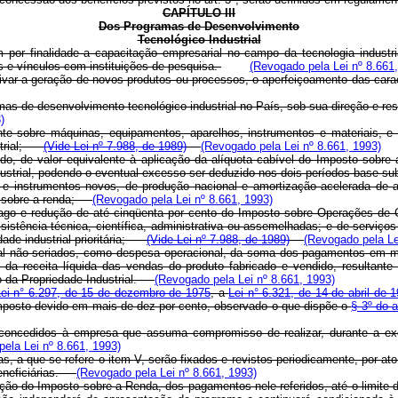
CAPÍTULO III
Dos Programas de Desenvolvimento
Tecnológico Industrial
m por finalidade a capacitação empresarial no campo da tecnologia industr
 e vínculos com instituições de pesquisa.
(Revogado pela Lei nº 8.661
tivar a geração de novos produtos ou processos, o aperfeiçoamento das cara
mas de desenvolvimento tecnológico industrial no País, sob sua direção e res
)
te sobre máquinas, equipamentos, aparelhos, instrumentos e materiais, e 
strial;
(Vide Lei nº 7.988, de 1989)
(Revogado pela Lei nº 8.661, 1993)
vido, de valor equivalente à aplicação da alíquota cabível do Imposto sobr
ndustrial, podendo o eventual excesso ser deduzido nos dois períodos-base
 e instrumentos novos, de produção nacional e amortização acelerada de at
sto sobre a renda;
(Revogado pela Lei nº 8.661, 1993)
pago e redução de até cinqüenta por cento do Imposto sobre Operações de 
sistência técnica, científica, administrativa ou assemelhadas; e de serviç
dade industrial prioritária;
(Vide Lei nº 7.988, de 1989)
(Revogado pela Le
ital não seriados, como despesa operacional, da soma dos pagamentos em mo
to da receita líquida das vendas do produto fabricado e vendido, resultant
go da Propriedade Industrial.
(Revogado pela Lei nº 8.661, 1993)
ei n° 6.297, de 15 de dezembro de 1975
, a
Lei n° 6.321, de 14 de abril de 
imposto devido em mais de dez por cento, observado o que dispõe o
§ 3º do a
 concedidos à empresa que assuma compromisso de realizar, durante a e
ela Lei nº 8.661, 1993)
, a que se refere o item V, serão fixados e revistos periodicamente, por at
 beneficiárias.
(Revogado pela Lei nº 8.661, 1993)
ação do Imposto sobre a Renda, dos pagamentos nele referidos, até o limite d