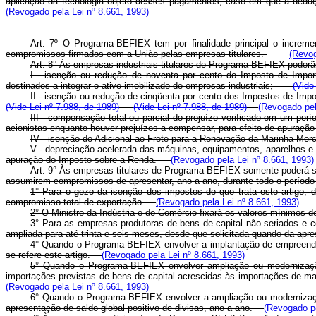
aplicação da tecnologia objeto desses pagamentos, caso em que a deduç
(Revogado pela Lei nº 8.661, 1993)
Art. 7º O Programa-BEFIEX tem por finalidade principal o increme
compromissos firmados com a União pelas empresas titulares.
(Revog
Art. 8° Às empresas industriais titulares de Programa-BEFIEX poder
I - isenção ou redução de noventa por cento do Imposto de Import
destinados a integrar o ativo imobilizado de empresas industriais;
(Vide
II - isenção ou redução de cinqüenta por cento dos Impostos de Imp
(Vide Lei nº 7.988, de 1989)
(Vide Lei nº 7.988, de 1989)
(Revogado pel
III - compensação total ou parcial do prejuízo verificado em um per
acionistas enquanto houver prejuízos a compensar, para efeito de apura
IV - isenção do Adicional ao Frete para a Renovação da Marinha Merc
V - depreciação acelerada das máquinas, equipamentos, aparelhos e i
apuração do Imposto sobre a Renda.
(Revogado pela Lei nº 8.661, 1993)
Art. 9° Às empresas titulares de Programa-BEFIEX somente poderá ser
assumirem compromissos de apresentar, ano a ano, durante todo o período d
1° Para o gozo da isenção dos impostos de que trata este artigo,
compromisso total de exportação.
(Revogado pela Lei nº 8.661, 1993)
2° O Ministro da Indústria e do Comércio fixará os valores mínimos 
3° Para as empresas produtoras de bens de capital não seriados e com
ampliada para até trinta e seis meses, desde que solicitada quando da
4° Quando o Programa-BEFIEX envolver a implantação de empreendimen
se refere este artigo.
(Revogado pela Lei nº 8.661, 1993)
5° Quando o Programa-BEFIEX envolver ampliação ou modernização 
importações previstas de bens de capital acrescidas às importações de ma
(Revogado pela Lei nº 8.661, 1993)
6° Quando o Programa-BEFIEX envolver a ampliação ou modernizaçã
apresentação de saldo global positivo de divisas, ano a ano.
(Revogado pe