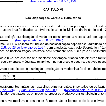
o mês ou fração.
(Revogado pela Lei nº 8.661, 1993)
CAPÍTULO VI
Das Disposições Gerais e Transitórias
mentos por entidades oficiais de crédito e de compra por órgãos e entidades
 nacionalização fixados, a nível nacional, pelo Ministro da Indústria e do
sua redução ou elevação, deverão ser consideradas a necessidade de capaci
ional.
(Revogado pela Lei nº 8.661, 1993)
rama-BEFIEX poderão ter índices de nacionalização específicos, admitindo-se 
n° 288, de 28 de fevereiro de 1967
, com a redação dada pelo Decreto-lei n° 1
imos de nacionalização, realizada conjuntamente pela SDI e pela Superin
os a nível nacional far-se-á mediante declaração firmada pela empresa fabri
s equipamentos, máquinas, aparelhos, instrumentos e seus respectivos acess
bilizado e destinados à instalação, ampliação ou modernização de estabelecimen
s requisitos previstos no art. 18;
 industrial.
réditos relativos a matérias-primas, produtos intermediários e material de
s equipamentos, máquinas, aparelhos e instrumentos, importados ou de fabri
1, de 1988)
(Vide Lei nº 7.988, de 1989)
(Revogado pela Lei nº 8.191, 
obilizado, destinados ao emprego no processo produtivo em estabelecimento i
 seu ativo imobilizado, destinados à impressão de jornais, periódicos e livros