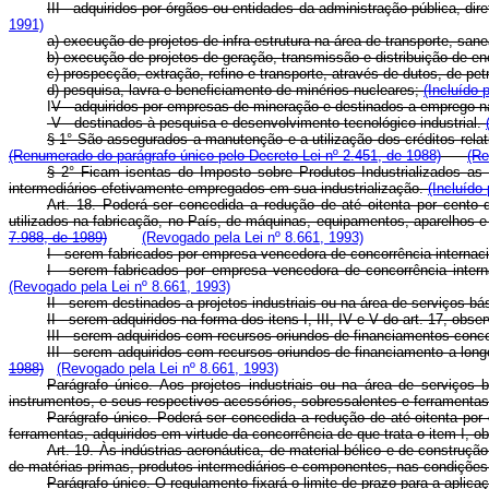
III - adquiridos por órgãos ou entidades da administração pública, dir
1991)
a) execução de projetos de infra-estrutura na área de transporte, s
b) execução de projetos de geração, transmissão e distribuição de ene
c) prospecção, extração, refino e transporte, através de dutos, de pet
d) pesquisa, lavra e beneficiamento de minérios nucleares;
(Incluído 
I
V - adquiridos por empresas de mineração e destinados a emprego na
V - destinados à pesquisa e desenvolvimento tecnológico industrial.
§ 1° São assegurados a manutenção e a utilização dos créditos relat
(Renumerado do parágrafo único pelo Decreto-Lei nº 2.451, de 1988)
(Re
§ 2° Ficam isentas do Imposto sobre Produtos Industrializados as 
intermediários efetivamente empregados em sua industrialização.
(Incluído
Art. 18. Poderá ser concedida a redução de até oitenta por cento 
utilizados na fabricação, no País, de máquinas, equipamentos, aparelhos 
7.988, de 1989)
(Revogado pela Lei nº 8.661, 1993)
I - serem fabricados por empresa vencedora de concorrência internac
I - serem fabricados por empresa vencedora de concorrência intern
(Revogado pela Lei nº 8.661, 1993)
II - serem destinados a projetos industriais ou na área de serviços 
II - serem adquiridos na forma dos itens I, III, IV e V do art. 17, obs
III - serem adquiridos com recursos oriundos de financiamentos conc
III - serem adquiridos com recursos oriundos de financiamento a long
1988)
(Revogado pela Lei nº 8.661, 1993)
Parágrafo único. Aos projetos industriais ou na área de serviços
instrumentos, e seus respectivos acessórios, sobressalentes e ferramentas,
Parágrafo único. Poderá ser concedida a redução de até oitenta por
ferramentas, adquiridos em virtude da concorrência de que trata o item I, ob
Art. 19. Às indústrias aeronáutica, de material bélico e de construç
de matérias-primas, produtos intermediários e componentes, nas condiçõe
Parágrafo único. O regulamento fixará o limite de prazo para a aplicaç