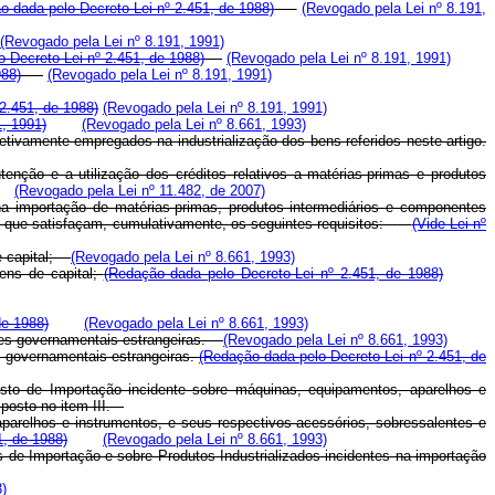
o dada pelo Decreto-Lei nº 2.451, de 1988)
(Revogado pela Lei nº 8.191,
(Revogado pela Lei nº 8.191, 1991)
lo Decreto-Lei nº 2.451, de 1988)
(Revogado pela Lei nº 8.191, 1991)
988)
(Revogado pela Lei nº 8.191, 1991)
 2.451, de 1988)
(Revogado pela Lei nº 8.191, 1991)
1, 1991)
(Revogado pela Lei nº 8.661, 1993)
etivamente empregados na industrialização dos bens referidos neste artigo.
nção e a utilização dos créditos relativos a matérias-primas e produtos
(Revogado pela Lei nº 11.482, de 2007)
na importação de matérias-primas, produtos intermediários e componentes
s, que satisfaçam, cumulativamente, os seguintes requisitos:
(Vide Lei nº
de capital;
(Revogado pela Lei nº 8.661, 1993)
bens de capital;
(Redação dada pelo Decreto-Lei nº 2.451, de 1988)
de 1988)
(Revogado pela Lei nº 8.661, 1993)
dades governamentais estrangeiras.
(Revogado pela Lei nº 8.661, 1993)
es governamentais estrangeiras.
(Redação dada pelo Decreto-Lei nº 2.451, de
osto de Importação incidente sobre máquinas, equipamentos, aparelhos e
sposto no item III.
parelhos e instrumentos, e seus respectivos acessórios, sobressalentes e
1, de 1988)
(Revogado pela Lei nº 8.661, 1993)
os de Importação e sobre Produtos Industrializados incidentes na importação
3)