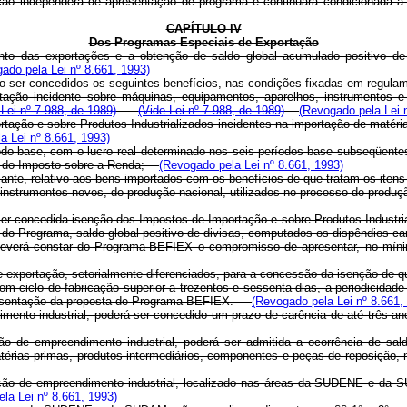
ão independerá de apresentação de programa e continuará condicionada à
CAPÍTULO IV
Dos Programas Especiais de Exportação
nto das exportações e a obtenção de saldo global acumulado positivo de 
ado pela Lei nº 8.661, 1993)
ão ser concedidos os seguintes benefícios, nas condições fixadas em regula
ação incidente sobre máquinas, equipamentos, aparelhos, instrumentos e 
 Lei nº 7.988, de 1989)
(Vide Lei nº 7.988, de 1989)
(Revogado pela Lei 
ortação e sobre Produtos Industrializados incidentes na importação de maté
a Lei nº 8.661, 1993)
íodo-base, com o lucro real determinado nos seis períodos-base subseqüente
ção do Imposto sobre a Renda;
(Revogado pela Lei nº 8.661, 1993)
ante, relativo aos bens importados com os benefícios de que tratam os iten
nstrumentos novos, de produção nacional, utilizados no processo de produção
 concedida isenção dos Impostos de Importação e sobre Produtos Industriali
o Programa, saldo global positivo de divisas, computados os dispêndios cam
 deverá constar do Programa-BEFIEX o compromisso de apresentar, no mínim
de exportação, setorialmente diferenciados, para a concessão da isenção de 
 ciclo de fabricação superior a trezentos e sessenta dias, a periodicidade 
 apresentação da proposta de Programa-BEFIEX.
(Revogado pela Lei nº 8.661,
to industrial, poderá ser concedido um prazo de carência de até três anos
de empreendimento industrial, poderá ser admitida a ocorrência de sald
térias-primas, produtos intermediários, componentes e peças de reposição,
o de empreendimento industrial, localizado nas áreas da SUDENE e da SU
la Lei nº 8.661, 1993)