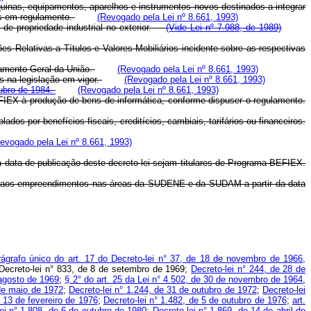
quinas, equipamentos, aparelhos e instrumentos novos destinados a integrar
das em regulamento.
(Revogado pela Lei nº 8.661, 1993)
e propriedade industrial no exterior.
(Vide Lei nº 7.988, de 1989)
 Relativas a Títulos e Valores Mobiliários incidente sobre as respectivas
rçamento Geral da União.
(Revogado pela Lei nº 8.661, 1993)
s na legislação em vigor.
(Revogado pela Lei nº 8.661, 1993)
tubro de 1984.
(Revogado pela Lei nº 8.661, 1993)
FIEX à produção de bens de informática, conforme dispuser o regulamento.
os por benefícios fiscais, creditícios, cambiais, tarifários ou financeiros.
evogado pela Lei nº 8.661, 1993)
a data de publicação deste decreto-lei sejam titulares de Programa-BEFIEX.
val e aos empreendimentos nas áreas da SUDENE e da SUDAM a partir da data
ágrafo único do art. 17 do Decreto-lei n° 37, de 18 de novembro de 1966
,
Decreto-lei n° 833, de 8 de setembro de 1969;
Decreto-lei n° 244, de 28 de
 agosto de 1969
;
§ 2° do art. 25 da Lei n° 4.502, de 30 de novembro de 1964
,
 de maio de 1972
;
Decreto-lei n° 1.244, de 31 de outubro de 1972
;
Decreto-lei
e 13 de fevereiro de 1976
;
Decreto-lei n° 1.482, de 5 de outubro de 1976
;
art.
ei n° 1.808, de 6 de outubro de 1980
;
Decreto-lei n° 1.869, de 14 de abril de