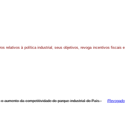
s relativos à política industrial, seus objetivos, revoga incentivos fiscais e
 e o aumento da competitividade do parque industrial do País.
(Revogado