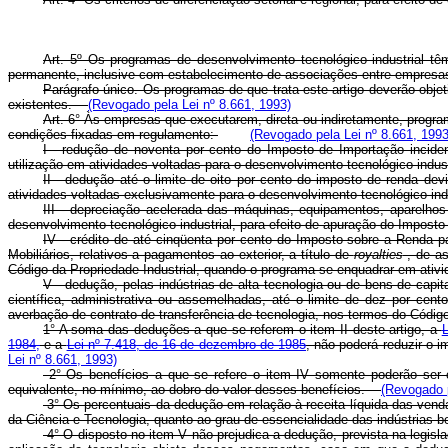
Art. 5º Os programas de desenvolvimento tecnológico industrial tê
permanente, inclusive com estabelecimento de associações entre empresas
Parágrafo único. Os programas de que trata este artigo deverão obje
existentes.
(Revogado pela Lei nº 8.661, 1993)
Art. 6° Às empresas que executarem, direta ou indiretamente, progra
condições fixadas em regulamento:
(Revogado pela Lei nº 8.661, 1993
I - redução de noventa por cento do Imposto de Importação inciden
utilização em atividades voltadas para o desenvolvimento tecnológico indu
II - dedução até o limite de oito por cento do imposto de renda de
atividades voltadas exclusivamente para o desenvolvimento tecnológico i
III - depreciação acelerada das máquinas, equipamentos, aparelhos
desenvolvimento tecnológico industrial, para efeito de apuração do Impo
IV - crédito de até cinqüenta por cento do Imposto sobre a Renda 
Mobiliários, relativos a pagamentos ao exterior, a título de
royalties
, de as
Código da Propriedade Industrial, quando o programa se enquadrar em ativi
V - dedução, pelas indústrias de alta tecnologia ou de bens de cap
científica, administrativa ou assemelhadas, até o limite de dez por cen
averbação de contrato de transferência de tecnologia, nos termos do Códi
1° A soma das deduções a que se referem o item II deste artigo, a
L
1984,
e a
Lei nº 7.418, de 16 de dezembro de 1985
, não poderá reduzir o 
Lei nº 8.661, 1993)
2° Os benefícios a que se refere o item IV somente poderão ser
equivalente, no mínimo, ao dobro do valor desses benefícios.
(Revogado p
3° Os percentuais da dedução em relação à receita líquida das vendas
da Ciência e Tecnologia, quanto ao grau de essencialidade das indústrias
4° O disposto no item V não prejudica a dedução, prevista na legisl