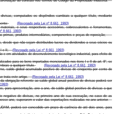
 averbação do contrato nos termos do Código da Propriedade Industrial.
divisas, computados os dispêndios cambiais a qualquer título, mediante
mento:
(Revogado pela Lei nº 8.661, 1993)
materiais, e seus respectivos acessórios, sobressalentes e ferramentas,
nº 8.661, 1993)
rias-primas, produtos intermediários, componentes e peças de reposição;
s, desde que não sejam distribuídos lucros ou dividendos a seus sócios ou
s I e II;
(Revogado pela Lei nº 8.661, 1993)
 e em atividades de desenvolvimento tecnológico industrial, para efeito de
zados para os bens importados mencionados nos itens I e II do art. 8°, se
biais a qualquer título.
(Revogado pela Lei nº 8.661, 1993)
o, saldo global acumulado positivo de divisas de cinqüenta por cento do
que trata este artigo.
(Revogado pela Lei nº 8.661, 1993)
da obrigação referente ao saldo global anual positivo de divisas poderá ser
 1993)
, para apresentação, ano a ano, do saldo global positivo de divisas a que
o negativo de divisas, no primeiro ano de sua execução, no caso de as
 nesse ano, superarem o valor das exportações realizadas no ano anterior.
DAM, poderá ser concedido um prazo de carência de até dois anos, para