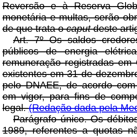
Reversão e à Reserva Globa
monetária e multas, serão ob
de que trata o
caput
deste arti
Art. 7º Os saldos credore
públicos de energia elétric
remuneração registradas em
existentes em 31 de dezembr
pelo DNAEE, de acordo com os
em vigor, para fins de comp
legal.
(Redação dada pela Medi
Parágrafo único. Os débit
1989, referentes a quotas n