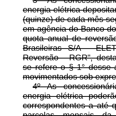
energia elétrica deposit
(quinze) de cada mês se
em agência do Banco do 
quota anual de reversão
Brasileiras S/A - EL
Reversão - RGR", dest
se refere o § 1° desse 
movimentados sob expr
4º As concessionár
energia elétrica poder
correspondentes a até 
parcelas mensais da