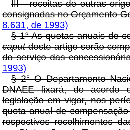
III - receitas de outras ori
consignadas no Orçamento Ge
8.631, de 1993)
§ 1° As quotas anuais de c
caput
deste artigo serão com
do serviço das concessionária
1993)
§ 2° O Departamento Nacio
DNAEE fixará, de acordo co
legislação em vigor, nos per
quota anual de compensação r
respectivos recolhimentos da