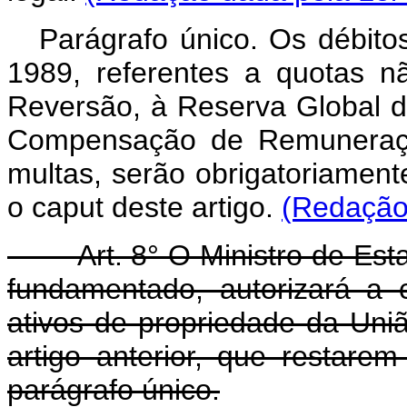
Parágrafo único. Os débit
1989, referentes a quotas n
Reversão, à Reserva Global d
Compensação de Remuneração
multas, serão obrigatoriament
o caput deste artigo.
(Redação 
Art. 8° O Ministro de Esta
fundamentado, autorizará a 
ativos de propriedade da Uniã
artigo anterior, que restar
parágrafo único.