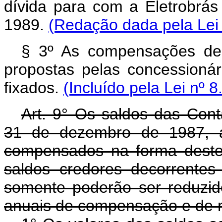
dívida para com a Eletrobrá
1989.
(Redação dada pela Lei 
§ 3º As compensações de 
propostas pelas concessioná
fixados.
(Incluído pela Lei nº 
Art. 9° Os saldos das Co
31 de dezembro de 1987, a
compensados na forma deste 
saldos credores decorrentes
somente poderão ser reduzid
anuais de compensação e de 