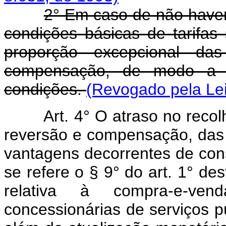
2° Em caso de não haver
condições básicas de tarifas
proporção excepcional da
compensação, de modo a res
condições.
(Revogado pela Lei
Art. 4° O atraso no recolh
reversão e compensação, das 
vantagens decorrentes de con
se refere o § 9° do art. 1° de
relativa à compra-e-ven
concessionárias de serviços pú