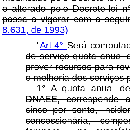
e alterado pelo Decreto-lei 
passa a vigorar com a segui
8.631, de 1993)
"
Art.4°
Será computa
do serviço quota anual 
prover recursos para r
e melhoria dos serviços p
1° A quota anual de
DNAEE, corresponde ao
cinco por cento, incid
concessionária, com