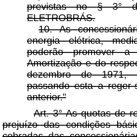
previstas no § 3° 
ELETROBRÁS.
10. As concessionár
energia elétrica, me
poderão promover a
Amortização e do respec
dezembro de 1971, 
passando esta a reger-
anterior."
Art. 3° As quotas de 
prejuízo das condições básic
cobradas das concessionári