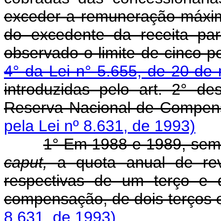
exceder a remuneração máxima
do excedente da receita pa
observado o limite de cinco p
4° da Lei n° 5.655, de 20 de
introduzidas pelo art. 2° de
Reserva Nacional de Compe
pela Lei nº 8.631, de 1993)
1° Em 1988 e 1989, sem 
caput,
a quota anual de rev
respectivas de um terço e
compensação, de dois terços
8.631, de 1993)