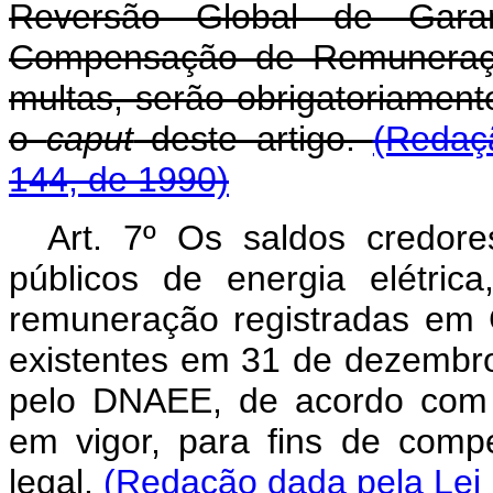
Reversão Global de Gara
Compensação de Remuneração
multas, serão obrigatoriament
o
caput
deste artigo.
(Redaç
144, de 1990)
Art. 7º Os saldos credore
públicos de energia elétrica
remuneração registradas em
existentes em 31 de dezembr
pelo DNAEE, de acordo com os
em vigor, para fins de comp
legal.
(Redação dada pela Lei 