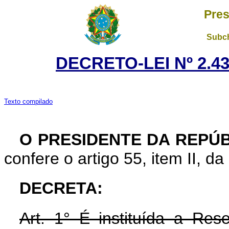
Pres
Subch
DECRETO-LEI Nº 2.43
Texto compilado
O PRESIDENTE DA REPÚ
confere o artigo 55, item II, da
DECRETA:
Art. 1° É instituída a Re