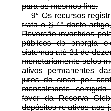
para os mesmos fins.
9° Os recursos regist
trata o § 4° deste arti
Reversão investidos pel
públicos de energia e
sistemas até 31 de deze
monetariamente pelos m
ativos permanentes da
juros de cinco por ce
mensalmente corrigido
favor da Reserva Glob
depósitos relativos aos j