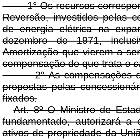
1° Os recursos corresponde
Reversão, investidos pelas c
de energia elétrica na exp
dezembro de 1971, inclus
Amortização que vierem a ser
compensação de que trata o
c
2° As compensações de que
propostas pelas concessioná
fixados.
Art. 8º O Ministro de Est
fundamentado, autorizará a 
ativos de propriedade da Uniã