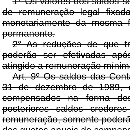
1° Os valores dos saldos se
de remuneração legal fixad
monetariamente da mesma f
permanente.
2° As reduções de que t
poderão ser efetivadas apó
atingido a remuneração mínima
Art. 9º Os saldos das Co
31 de dezembro de 1989, a
compensados na forma des
posteriores saldos credores
remuneração, somente poderão
das quotas anuais de compen