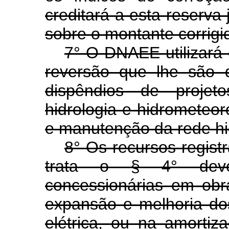
creditará a esta reserva 
sobre o montante corrigid
7° O DNAEE utilizará 
reversão que lhe são 
dispêndios de projeto
hidrologia e hidrometeo
e manutenção da rede hi
8° Os recursos regist
trata o § 4° deve
concessionárias em obr
expansão e melhoria dos
elétrica, ou na amorti