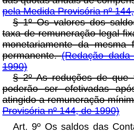
pela Medida Provisória nº 144
§ 1º Os valores dos saldo
taxa de remuneração legal fi
monetariamente da mesma f
permanente.
(Redação dada 
1990)
§ 2º As reduções de que 
poderão ser efetivadas apó
atingido a remuneração mínim
Provisória nº 144, de 1990)
Art. 9º Os saldos das Co