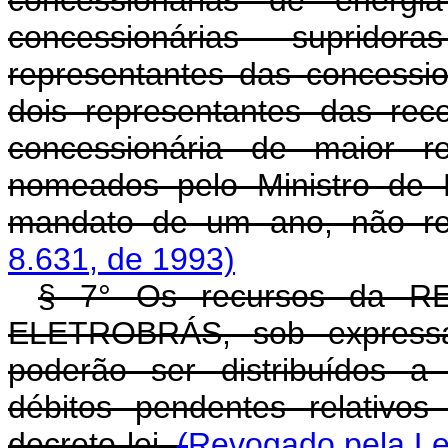
concessionárias suprido
representantes das concession
dois representantes das re
concessionária de maior re
nomeados pelo Ministro de 
mandato de um ano, não r
8.631, de 1993)
§ 7° Os recursos da R
ELETROBRÁS, sob express
poderão ser distribuídos a
débitos pendentes relativo
decreto-lei.
(
Revogado pela Lei