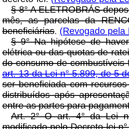
§ 8° A ELETROBRÁS deposita
mês, as parcelas da RENCO
beneficiárias
.
(Revogado pela L
§ 9° Na hipótese de haver
elétrica ou das quotas de rat
do consumo de combustíveis f
art. 13 da Lei n° 5.899, de 5 
ser beneficiada com recurso
distribuídos após apresent
entre as partes para pagament
Art. 2° O art. 4° da Lei 
modificado pelo Decreto-lei n