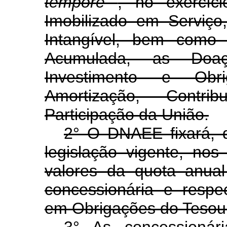
tempore
, no exercíc
Imobilizado em Serviç
Intangível, bem como 
Acumulada, as Doa
Investimento e Obrig
Amortização, Contr
Participação da União.
2° O DNAEE fixará, d
legislação vigente, no
valores da quota anual
concessionária e respe
em Obrigações do Tesou
3° As concessionár