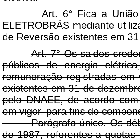
Art. 6° Fica a União aut
ELETROBRÁS mediante utiliza
de Reversão existentes em 31
Art. 7° Os saldos credo
públicos de energia elétrica
remuneração registradas em
existentes em 31 de dezembr
pelo DNAEE, de acordo com os
em vigor, para fins de compens
Parágrafo único. Os débit
de 1987, referentes a quotas