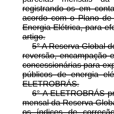
registrando-os em cont
acordo com o Plano de 
Energia Elétrica, para ef
artigo.
5° A Reserva Global d
reversão, encampação 
concessionárias para ex
públicos de energia el
ELETROBRÁS.
6° A ELETROBRÁS pro
mensal da Reserva Glob
os índices de correçã