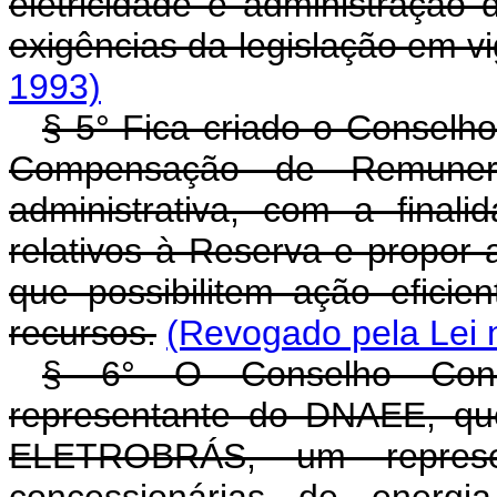
eletricidade e administração 
exigências da legislação em v
1993)
§ 5° Fica criado o Conselh
Compensação de Remunera
administrativa, com a final
relativos à Reserva e propor
que possibilitem ação efici
recursos.
(Revogado pela Lei 
§ 6° O Conselho Cons
representante do DNAEE, que
ELETROBRÁS, um represe
concessionárias de energia