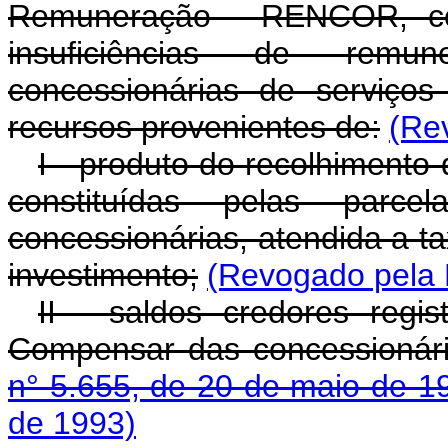
Remuneração - RENCOR, co
insuficiências de remu
concessionárias de serviços
recursos provenientes de:
(Re
I - produto do recolhiment
constituídas pelas parc
concessionárias, atendida a 
investimento;
(Revogado pela L
II - saldos credores regi
Compensar das concessionári
n° 5.655, de 20 de maio de 1
de 1993)