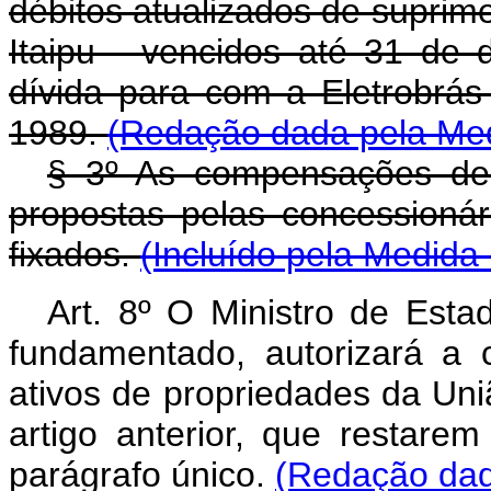
débitos atualizados de suprimen
Itaipu - vencidos até 31 de
dívida para com a Eletrobrá
1989.
(Redação dada pela Medi
§ 3º As compensações de 
propostas pelas concessioná
fixados.
(Incluído pela Medida 
Art. 8º O Ministro de Est
fundamentado, autorizará a 
ativos de propriedades da Uni
artigo anterior, que restar
parágrafo único.
(Redação dada