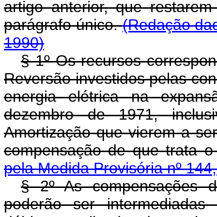
artigo anterior, que restar
parágrafo único.
(Redação dad
1990)
§ 1º Os recursos correspo
Reversão investidos pelas con
energia elétrica na expan
dezembro de 1971, inclus
Amortização que vierem a ser
compensação de que trata 
pela Medida Provisória nº 144
§ 2º As compensações 
poderão ser intermediadas