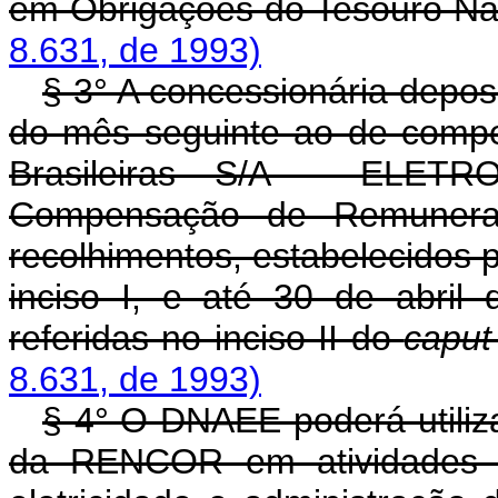
em Obrigações do Tesouro Na
8.631, de 1993)
§ 3° A concessionária depos
do mês seguinte ao de compet
Brasileiras S/A - ELET
Compensação de Remunera
recolhimentos, estabelecidos 
inciso I, e até 30 de abril 
referidas no inciso II do
capu
8.631, de 1993)
§ 4° O DNAEE poderá utiliza
da RENCOR em atividades e 