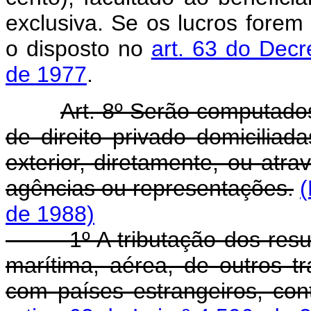
exclusiva. Se os lucros forem
o disposto no
art. 63 do Decr
de 1977
.
Art. 8º Serão computados
de direito privado domiciliad
exterior, diretamente, ou atrav
agências ou representações.
(
de 1988)
1º A tributação dos result
marítima, aérea, de outros 
com países estrangeiros, con