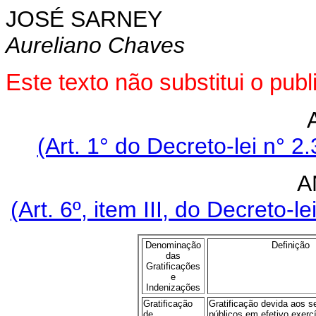
JOSÉ SARNEY
Aureliano Chaves
Este texto não substitui o pu
(Art. 1° do Decreto-lei n° 
A
(Art. 6º, item III, do Decreto-
Denominação
Definição
das
Gratificações
e
Indenizações
Gratificação
Gratificação devida aos s
de
públicos em efetivo exercí