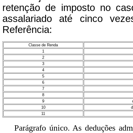
retenção de imposto no cas
assalariado até cinco vez
Referência:
Classe de
Renda
1
2
3
4
5
6
7
8
9
10
d
11
Parágrafo único. As deduções admi