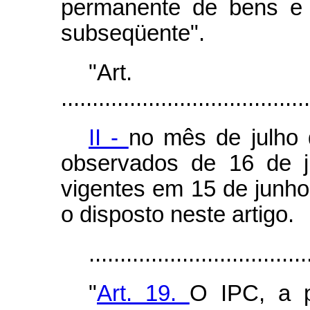
permanente de bens e 
subseqüente".
"Ar
........................................
II -
no mês de julho
observados de 16 de j
vigentes em 15 de junh
o disposto neste artigo.
...................................
"
Art. 19.
O IPC, a p