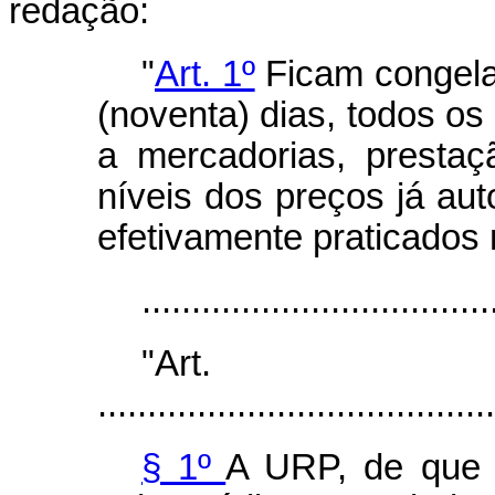
redação:
"
Art. 1º
Ficam congela
(noventa) dias, todos os 
a mercadorias, prestaç
níveis dos preços já aut
efetivamente praticados 
...................................
"Ar
........................................
§ 1º
A URP, de que t