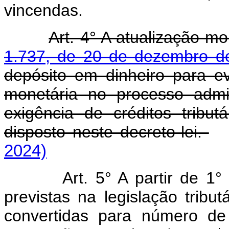
vincendas.
Art. 4° A atualização m
1.737, de 20 de dezembro d
depósito em dinheiro para ev
monetária no processo admin
exigência de créditos tribu
disposto neste decreto-lei.
2024)
Art. 5° A partir de 1
previstas na legislação tribu
convertidas para número d