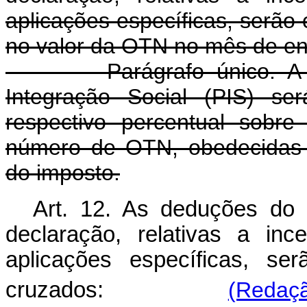
aplicações específicas, serão
no valor da OTN no mês de en
Parágrafo único. A ded
Integração Social (PIS) se
respectivo percentual sobr
número de OTN, obedecidas 
do imposto.
Art. 12. As deduções do
declaração, relativas a inc
aplicações específicas, se
cruzados:
(Redaçã