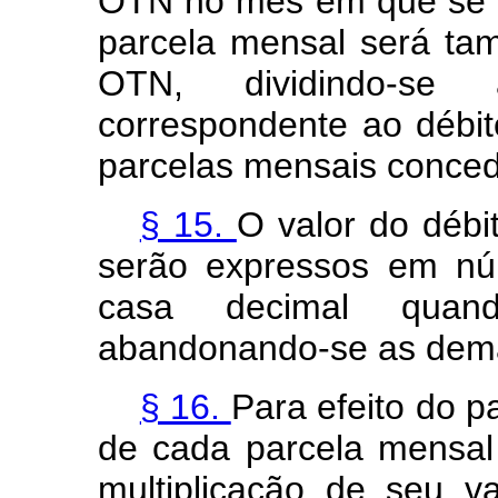
OTN no mês em que se e
parcela mensal será t
OTN, dividindo-s
correspondente ao débi
parcelas mensais conced
§ 15.
O valor do débi
serão expressos em n
casa decimal quando
abandonando-se as dema
§ 16.
Para efeito do 
de cada parcela mensal
multiplicação de seu 