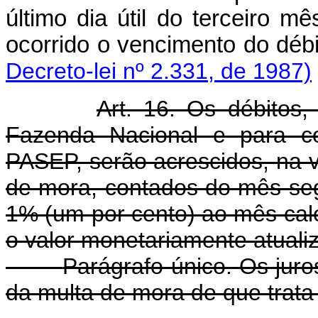
último dia útil do terceiro 
ocorrido o vencimento do débi
Decreto-lei nº 2.331, de 1987)
Art. 16. Os débitos
Fazenda Nacional e para c
PASEP, serão acrescidos, na via
de mora, contados do mês seg
1% (um por cento) ao mês cale
o valor monetariamente atualiz
Parágrafo único. Os juro
da multa de mora de que trata o