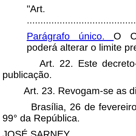
"Ar
........................................
Parágrafo único.
O Co
poderá alterar o limite pr
Art. 22. Este decret
publicação.
Art. 23. Revogam-se as d
Brasília, 26 de fevereiro 
99° da República.
JOSÉ SARNEY