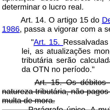
determinar o lucro real.
Art. 14. O artigo 15 do
De
1986
, passa a vigorar com a s
"
Art. 15.
Ressalvadas 
lei, as atualizações mon
tributária serão calcul
da OTN no período."
Art. 15. Os débito
natureza tributária, não pago
multa de mora.
Parágrafo único. A multa 