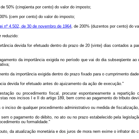
 de 50% (cinqüenta por cento) do valor do imposto;
100% (cem por cento) do valor do imposto;
ei nº 4.502, de 30 de novembro de 1964
, de 200% (duzentos por cento) do va
r reduzido:
rtância devida for efetuado dentro do prazo de 20 (vinte) dias contados a 
 pagamento da importância exigida no período que vai do dia subseqüente ao úl
ativa;
agamento da importância exigida dentro do prazo fixado para o cumprimento dade
ncia devida for efetuado antes do ajuizamento da ação de execução."
estação ou procedimento fiscal, procurar espontaneamente a repartição
evistas nos incisos I e II do artigo 189, bem como ao pagamento do tributo de
o inciso de qualquer procedimento administrativo ou medida de fiscalização,
sem o pagamento do débito, no ato ou no prazo estabelecido pela legislação,
ocedimento ou formalidade."
uto, da atualização monetária e dos juros de mora nem exime o infrator do c