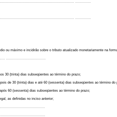
....................................................................... ...............
....................................................................... ...............
o ou máximo e incidirão sobre o tributo atualizado monetariamente na forma
.... ......................................
os 30 (trinta) dias subseqüentes ao término do prazo;
ois de 30 (trinta) dias e até 60 (sessenta) dias subseqüentes ao término do 
 após 60 (sessenta) dias subseqüentes ao término do prazo;
gal, as definidas no inciso anterior;
...........................................
...........................................