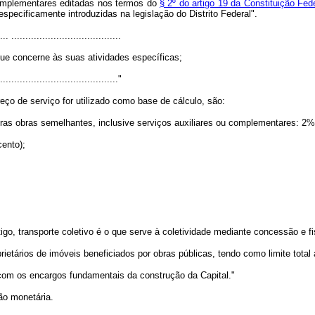
complementares editadas nos termos do
§ 2º do artigo 19 da Constituição Fed
especificamente introduzidas na legislação do Distrito Federal".
... .......................................
que concerne às suas atividades específicas;
..........................................."
ço de serviço for utilizado como base de cálculo, são:
utras obras semelhantes, inclusive serviços auxiliares ou complementares: 2% 
cento);
tigo, transporte coletivo é o que serve à coletividade mediante concessão e f
rietários de imóveis beneficiados por obras públicas, tendo como limite total
 com os encargos fundamentais da construção da Capital."
ão monetária.