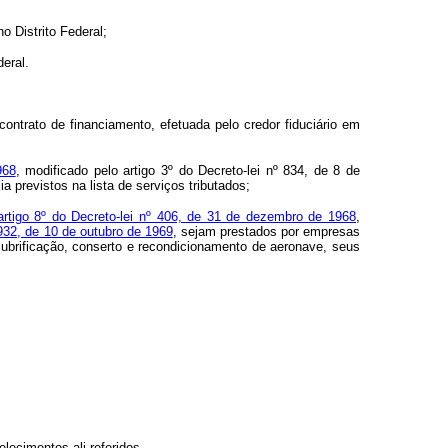
 Distrito Federal;
eral.
ontrato de financiamento, efetuada pelo credor fiduciário em
968
, modificado pelo artigo 3º do Decreto-lei nº 834, de 8 de
 previstos na lista de serviços tributados;
artigo 8º do Decreto-lei nº 406, de 31 de dezembro de 1968
,
 932, de 10 de outubro de 1969
, sejam prestados por empresas
lubrificação, conserto e recondicionamento de aeronave, seus
lecimentos ali referidos.