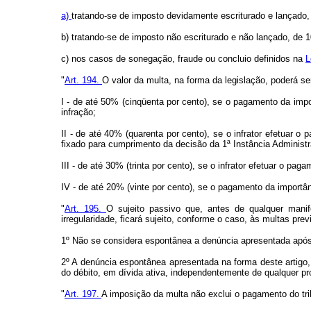
a)
tratando-se de imposto devidamente escriturado e lançado,
b) tratando-se de imposto não escriturado e não lançado, de 
c) nos casos de sonegação, fraude ou concluio definidos na
L
"
Art. 194.
O valor da multa, na forma da legislação, poderá se
I - de até 50% (cinqüenta por cento), se o pagamento da impo
infração;
II - de até 40% (quarenta por cento), se o infrator efetuar o
fixado para cumprimento da decisão da 1ª Instância Administr
III - de até 30% (trinta por cento), se o infrator efetuar o p
IV - de até 20% (vinte por cento), se o pagamento da importâ
"
Art. 195.
O sujeito passivo que, antes de qualquer manif
irregularidade, ficará sujeito, conforme o caso, às multas pr
1º Não se considera espontânea a denúncia apresentada após 
2º A denúncia espontânea apresentada na forma deste artigo, 
do débito, em dívida ativa, independentemente de qualquer pr
"
Art. 197.
A imposição da multa não exclui o pagamento do trib