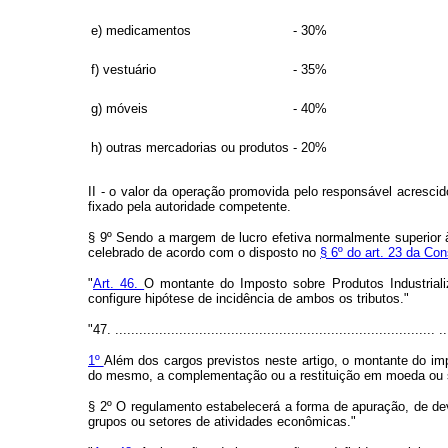
e) medicamentos
- 30%
f) vestuário
- 35%
g) móveis
- 40%
h) outras mercadorias ou produtos
- 20%
II - o valor da operação promovida pelo responsável acresc
fixado pela autoridade competente.
§ 9º Sendo a margem de lucro efetiva normalmente superior à 
celebrado de acordo com o disposto no
§ 6º do art. 23 da Con
"
Art. 46.
O montante do Imposto sobre Produtos Industrial
configure hipótese de incidência de ambos os tributos."
"47. ................................................................................ ..
1º
Além dos cargos previstos neste artigo, o montante do imp
do mesmo, a complementação ou a restituição em moeda ou so
§ 2º O regulamento estabelecerá a forma de apuração, de dev
grupos ou setores de atividades econômicas."