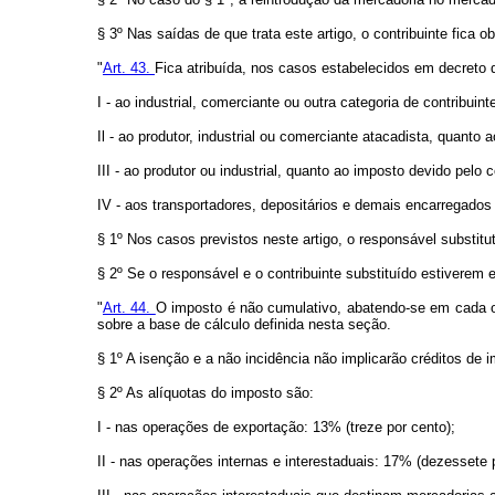
§ 3º Nas saídas de que trata este artigo, o contribuinte fica 
"
Art. 43.
Fica atribuída, nos casos estabelecidos em decreto 
I - ao industrial, comerciante ou outra categoria de contrib
Il - ao produtor, industrial ou comerciante atacadista, quanto 
III - ao produtor ou industrial, quanto ao imposto devido pelo
IV - aos transportadores, depositários e demais encarregado
§ 1º Nos casos previstos neste artigo, o responsável substitut
§ 2º Se o responsável e o contribuinte substituído estiverem
"
Art. 44.
O imposto é não cumulativo, abatendo-se em cada op
sobre a base de cálculo definida nesta seção.
§ 1º A isenção e a não incidência não implicarão créditos de
§ 2º As alíquotas do imposto são:
I - nas operações de exportação: 13% (treze por cento);
II - nas operações internas e interestaduais: 17% (dezessete 