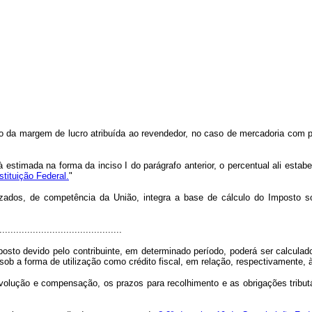
ido da margem de lucro atribuída ao revendedor, no caso de mercadoria com 
estimada na forma da inciso I do parágrafo anterior, o percentual ali estab
stituição Federal.
"
izados, de competência da União, integra a base de cálculo do Imposto s
............................................
osto devido pelo contribuinte, em determinado período, poderá ser calculado
b a forma de utilização como crédito fiscal, em relação, respectivamente, 
olução e compensação, os prazos para recolhimento e as obrigações tributá