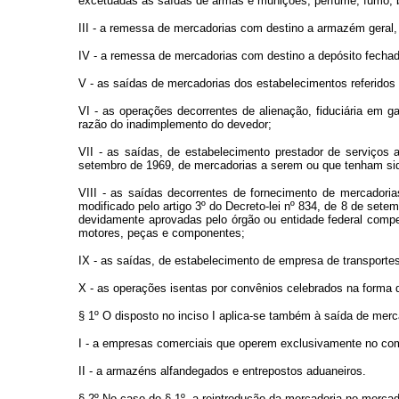
excetuadas as saídas de armas e munições, perfume, fumo, b
III - a remessa de mercadorias com destino a armazém geral,
IV - a remessa de mercadorias com destino a depósito fechado
V - as saídas de mercadorias dos estabelecimentos referidos n
VI - as operações decorrentes de alienação, fiduciária em g
razão do inadimplemento do devedor;
VII - as saídas, de estabelecimento prestador de serviços 
setembro de 1969, de mercadorias a serem ou que tenham sido 
VIII - as saídas decorrentes de fornecimento de mercadorias
modificado pelo artigo 3º do Decreto-lei nº 834, de 8 de set
devidamente aprovadas pelo órgão ou entidade federal compet
motores, peças e componentes;
IX - as saídas, de estabelecimento de empresa de transportes
X - as operações isentas por convênios celebrados na forma 
§ 1º O disposto no inciso I aplica-se também à saída de merc
I - a empresas comerciais que operem exclusivamente no com
II - a armazéns alfandegados e entrepostos aduaneiros.
§ 2º No caso do § 1º, a reintrodução da mercadoria no mercado