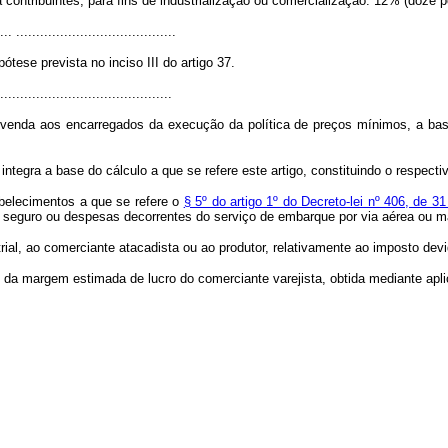
 contribuintes, para fins de industrialização ou comercialização: 12% (doze p
... ........................................
tese prevista no inciso III do artigo 37.
...........................................
enda aos encarregados da execução da política de preços mínimos, a base 
tegra a base do cálculo a que se refere este artigo, constituindo o respecti
abelecimentos a que se refere o
§ 5º do artigo 1º do Decreto-lei nº 406, de 
os, seguro ou despesas decorrentes do serviço de embarque por via aérea ou m
rial, ao comerciante atacadista ou ao produtor, relativamente ao imposto devi
o da margem estimada de lucro do comerciante varejista, obtida mediante apli