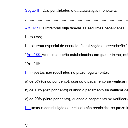
................................................................................ .........
Seção II
- Das penalidades e da atualização monetária.
................................................................................ .........
Art. 187
Os infratores sujeitam-se às seguintes penalidades:
I - multas;
II - sistema especial de controle, fiscalização e arrecadação."
"
Art. 188.
As multas serão estabelecidas em grau mínimo, médi
"Art. 189. ............................................................................
I -
impostos não recolhidos no prazo regulamentar:
a) de 5% (cinco por cento), quando o pagamento se verificar n
b) de 10% (dez por cento) quando o pagamento se verificar dep
c) de 20% (vinte por cento), quando o pagamento se verificar
II -
taxas e contribuição de melhoria não recolhidas no prazo le
................................................................................ .........
V - ................................................................................ ....