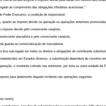
obrigado ao cumprimento das obrigações tributárias acessórias."
do Poder Executivo, a condição de responsável:
uinte, quanto ao imposto devido na operação ou operações anteriores promovi
ao imposto devido pelo comerciante varejista;
 comerciante atacadista e pelo comerciante varejista;
s da guarda ou comercialização de mercadorias.
o fica sub-rogado em todos os direitos e obrigações do contribuinte substituí
 estabelecidos em Estados diversos, a substituição dependerá de convênio en
eração, o montante cobrado nas anteriores, por esta ou outra unidade da Fe
 imposto para abatimento daquele incidente nas operações seguintes.
por cento);