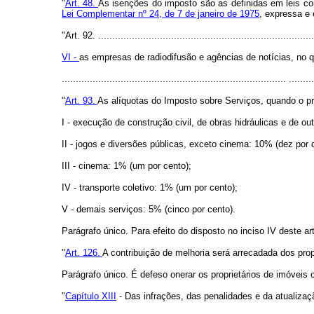
"
Art. 48.
As isenções do imposto são as definidas em leis 
Lei Complementar nº 24, de 7 de janeiro de 1975
, expressa e 
"Art. 92. .............................................................................
VI -
as empresas de radiodifusão e agências de notícias, no 
................................................................................ ........
"
Art. 93.
As alíquotas do Imposto sobre Serviços, quando o pre
I - execução de construção civil, de obras hidráulicas e de o
II - jogos e diversões públicas, exceto cinema: 10% (dez por 
III - cinema: 1% (um por cento);
IV - transporte coletivo: 1% (um por cento);
V - demais serviços: 5% (cinco por cento).
Parágrafo único. Para efeito do disposto no inciso IV deste ar
"
Art. 126.
A contribuição de melhoria será arrecadada dos prop
Parágrafo único. É defeso onerar os proprietários de imóveis
"
Capítulo XIII
- Das infrações, das penalidades e da atualizaç