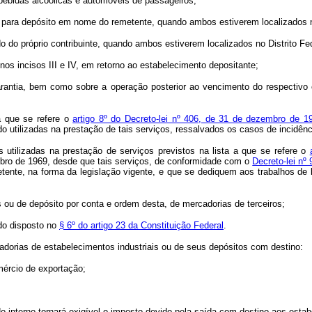
ebidas alcóolicas e automóveis de passageiros;
 para depósito em nome do remetente, quando ambos estiverem localizados no
 do próprio contribuinte, quando ambos estiverem localizados no Distrito Fed
os incisos III e IV, em retorno ao estabelecimento depositante;
arantia, bem como sobre a operação posterior ao vencimento do respectivo c
a que se refere o
artigo 8º do Decreto-lei nº 406, de 31 de dezembro de 1
utilizadas na prestação de tais serviços, ressalvados os casos de incidência
 utilizadas na prestação de serviços previstos na lista a que se refere o
embro de 1969, desde que tais serviços, de conformidade com o
Decreto-lei nº
ente, na forma da legislação vigente, e que se dediquem aos trabalhos de 
 ou de depósito por conta e ordem desta, de mercadorias de terceiros;
do disposto no
§ 6º do artigo 23 da Constituição Federal
.
adorias de estabelecimentos industriais ou de seus depósitos com destino:
ércio de exportação;
 interno tornará exigível o imposto devido pela saída com destino aos estabe