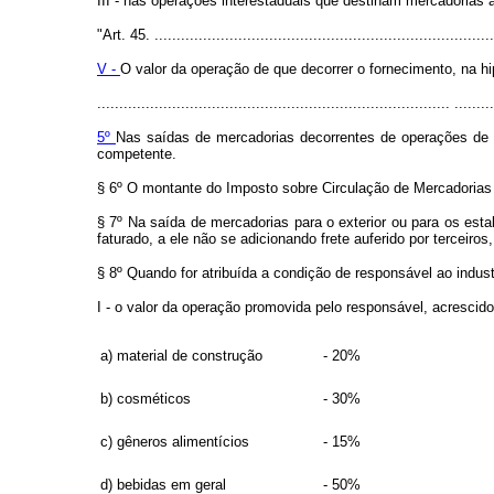
III - nas operações interestaduais que destinam mercadorias a
"Art. 45. .............................................................................
V -
O valor da operação de que decorrer o fornecimento, na hipó
................................................................................ .........
5º
Nas saídas de mercadorias decorrentes de operações de v
competente.
§ 6º O montante do Imposto sobre Circulação de Mercadorias in
§ 7º Na saída de mercadorias para o exterior ou para os est
faturado, a ele não se adicionando frete auferido por terceir
§ 8º Quando for atribuída a condição de responsável ao indust
I - o valor da operação promovida pelo responsável, acrescid
a) material de construção
- 20%
b) cosméticos
- 30%
c) gêneros alimentícios
- 15%
d) bebidas em geral
- 50%