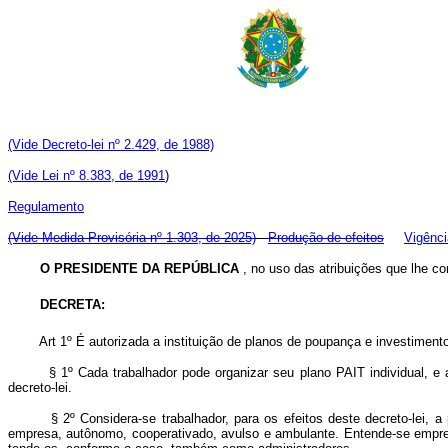
(Vide Decreto-lei nº 2.429, de 1988)
(Vide Lei nº 8.383, de 1991
)
Regulamento
(Vide Medida Provisória nº 1.303, de 2025)
Produção de efeitos
Vigênci
O PRESIDENTE DA REPÚBLICA
, no uso das atribuições que lhe con
DECRETA:
Art 1º É autorizada a instituição de planos de poupança e investimento 
§ 1º Cada trabalhador pode organizar seu plano PAIT individual, e a c
decreto-lei.
§ 2º Considera-se trabalhador, para os efeitos deste decreto-lei, a pess
empresa, autônomo, cooperativado, avulso e ambulante. Entende-se emprega