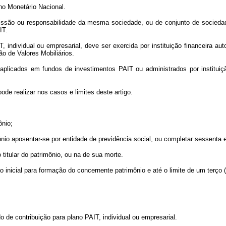
o Monetário Nacional.
ão ou responsabilidade da mesma sociedade, ou de conjunto de sociedades
IT.
ndividual ou empresarial, deve ser exercida por instituição financeira autor
o de Valores Mobiliários.
ados em fundos de investimentos PAIT ou administrados por instituição 
de realizar nos casos e limites deste artigo.
ônio;
ônio aposentar-se por entidade de previdência social, ou completar sessenta e
itular do patrimônio, ou na de sua morte.
nicial para formação do concernente patrimônio e até o limite de um terço (1/
de contribuição para plano PAIT, individual ou empresarial.