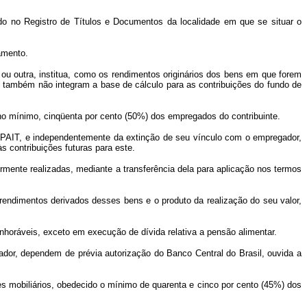
o no Registro de Títulos e Documentos da localidade em que se situar o
amento.
 ou outra, institua, como os rendimentos originários dos bens em que forem
, e também não integram a base de cálculo para as contribuições do fundo de
 no mínimo, cinqüenta por cento (50%) dos empregados do contribuinte.
nio PAIT, e independentemente da extinção de seu vínculo com o empregador,
às contribuições futuras para este.
rmente realizadas, mediante a transferência dela para aplicação nos termos
rendimentos derivados desses bens e o produto da realização do seu valor,
oráveis, exceto em execução de dívida relativa a pensão alimentar.
ador, dependem de prévia autorização do Banco Central do Brasil, ouvida a
res mobiliários, obedecido o mínimo de quarenta e cinco por cento (45%) dos