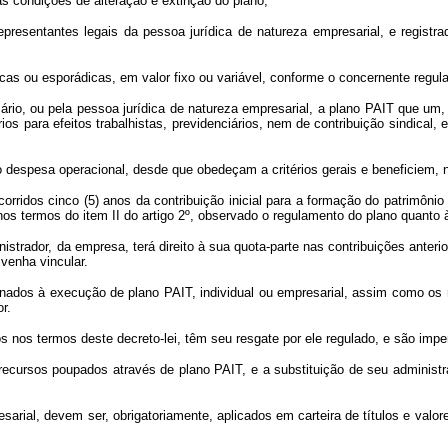
as condições de alteração e extinção do plano;
entantes legais da pessoa jurídica de natureza empresarial, e registrad
icas ou esporádicas, em valor fixo ou variável, conforme o concernente regul
sário, ou pela pessoa jurídica de natureza empresarial, a plano PAIT que um,
os para efeitos trabalhistas, previdenciários, nem de contribuição sindical
mo despesa operacional, desde que obedeçam a critérios gerais e beneficiem,
ecorridos cinco (5) anos da contribuição inicial para a formação do patrimô
l nos termos do item II do artigo 2º, observado o regulamento do plano quanto 
ador, da empresa, terá direito à sua quota-parte nas contribuições anterio
venha vincular.
inados à execução de plano PAIT, individual ou empresarial, assim como os 
r.
s termos deste decreto-lei, têm seu resgate por ele regulado, e são impenh
recursos poupados através de plano PAIT, e a substituição de seu administr
sarial, devem ser, obrigatoriamente, aplicados em carteira de títulos e valo