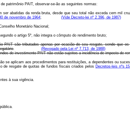
ar de patrimônio PAIT, observar-se-ão as seguintes normas:
m ser abatidas da renda bruta, desde que seu total não exceda cem mil cru
e 30 de novembro de 1964
;
(Vide Decreto-lei nº 2.396, de 1987)
o Conselho Monetário Nacional;
 segundo o artigo 5º, não integra o cômputo do rendimento bruto;
nio PAIT são tributados apenas por ocasião do seu resgate, sendo que os
egatário
.
(Revogado pela Lei nº 7.713, de 1988)
ndos de investimento PAIT não estão sujeitos a incidência de imposto de re
não se aplicam aos procedimentos para restituições, a dependentes ou sucess
mo de resgate de quotas de fundos fiscais criados pelos
Decretos-leis nºs 15
intes à sua vigência.
ública.