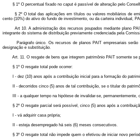
§ 1º O percentual fixado no caput é passível de alteração pelo Conselh
§ 2º O total das aplicações em títulos ou valores mobiliários de emiss
cento (10%) do ativo do fundo de investimento, ou da carteira individual, PA
Art 10. A administração dos recursos poupados mediante plano PAIT, i
integrante do sistema de distribuição previamente credenciada pela Comissã
Parágrafo único. Os recursos de planos PAIT empresariais serão aplic
designação e substituição.
Art. 11. O resgate de bens que integrem patrimônio PAIT somente se po
§ 1º O resgate total pode ocorrer:
I - dez (10) anos após a contribuição inicial para a formação do patrim
II - decorridos cinco (5) anos de tal contribuição, se o titular do patrim
III - a qualquer tempo na hipótese de invalidar-se, permanentemente, o t
§ 2º O resgate parcial será possível, cinco (5) anos após a contribuição i
I - vá adquirir casa própria;
II - esteja desempregado há seis (6) meses consecutivos.
§ 3º O resgate total não impede quem o efetivou de iniciar novo período 