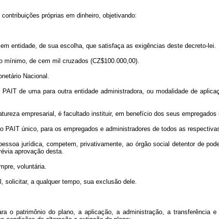
 contribuições próprias em dinheiro, objetivando:
 em entidade, de sua escolha, que satisfaça as exigências deste decreto-lei.
 no mínimo, de cem mil cruzados (CZ$100.000,00).
netário Nacional.
IT de uma para outra entidade administradora, ou modalidade de aplicaçã
natureza empresarial, é facultado instituir, em benefício dos seus empregado
AIT único, para os empregados e administradores de todos as respectiva
a jurídica, competem, privativamente, ao órgão social detentor de poderes 
prévia aprovação desta.
pre, voluntária.
solicitar, a qualquer tempo, sua exclusão dele.
o patrimônio do plano, a aplicação, a administração, a transferência e 