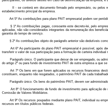
participantes, os direitos destes em caso de desvinculação da empresa, e 
II - se conterá em documento firmado pelo empresário, ou pelos repres
estabelecimento principal da empresa.
Art 5º As contribuições para plano PAIT empresarial podem ser periód
§ 1º As contribuições pagas, consoante este decreto-lei, pelo empre
aplicadas, não são considerados integrantes da remuneração dos beneficiári
garantia do tempo de serviço.
§ 2º As contribuições objeto do parágrafo anterior são dedutíveis co
Art 6º Ao participante do plano PAIT empresarial é possível, após d
transferir o valor de sua participação para a formação de carteira individua
Parágrafo único. O participante que deixar de ser empregado, ou administr
do artigo 2º ou para fundo de investimento PAIT de outra empresa a que se 
Art 7º Os bens em que forem aplicados os recursos financeiros dest
constituem, enquanto não resgatados, o patrimônio PAIT de cada trabalhado
Parágrafo único. Os bens do patrimônio PAIT, devem ser administrados no
Art 8º O funcionamento de fundo de investimento para aplicação de 
Comissão de Valores Mobiliários.
Art 9º Os recursos poupados mediante plano PAIT, individual ou empre
recursos em títulos públicos federais.