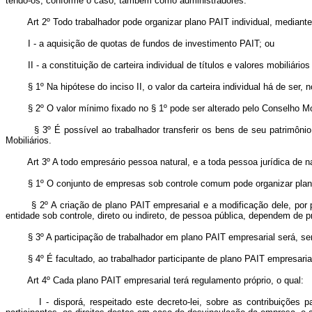
tendo-os, conforme o caso, também como administradores.
Art 2º Todo trabalhador pode organizar plano PAIT individual, mediante
I - a aquisição de quotas de fundos de investimento PAIT; ou
II - a constituição de carteira individual de títulos e valores mobiliários
§ 1º Na hipótese do inciso II, o valor da carteira individual há de ser,
§ 2º O valor mínimo fixado no § 1º pode ser alterado pelo Conselho Mo
§ 3º É possível ao trabalhador transferir os bens de seu patrimônio PA
Mobiliários.
Art 3º A todo empresário pessoa natural, e a toda pessoa jurídica de 
§ 1º O conjunto de empresas sob controle comum pode organizar plano P
§ 2º A criação de plano PAIT empresarial e a modificação dele, por pesso
entidade sob controle, direto ou indireto, de pessoa pública, dependem de 
§ 3º A participação de trabalhador em plano PAIT empresarial será, sem
§ 4º É facultado, ao trabalhador participante de plano PAIT empresarial, 
Art 4º Cada plano PAIT empresarial terá regulamento próprio, o qual:
I - disporá, respeitado este decreto-lei, sobre as contribuições para 