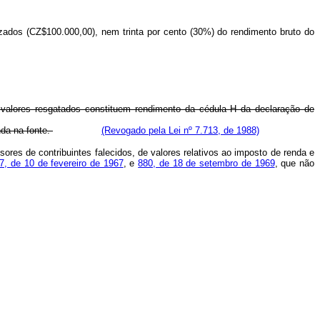
zados (CZ$100.000,00), nem trinta por cento (30%) do rendimento bruto do
 valores resgatados constituem rendimento da cédula H da declaração de
nda na fonte.
(Revogado pela Lei nº 7.713, de 1988)
ores de contribuintes falecidos, de valores relativos ao imposto de renda e
7, de 10 de fevereiro de 1967
, e
880, de 18 de setembro de 1969
, que não