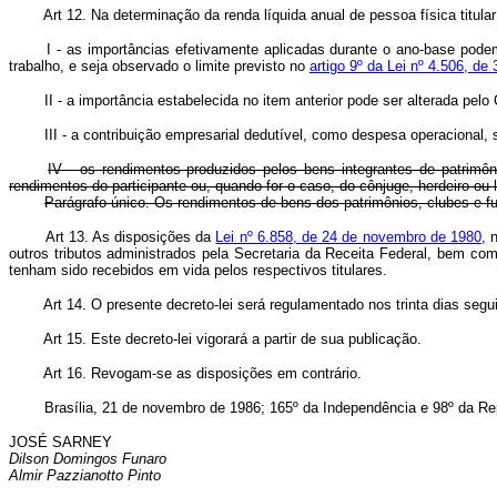
Art 12. Na determinação da renda líquida anual de pessoa física titul
I - as importâncias efetivamente aplicadas durante o ano-base pode
trabalho, e seja observado o limite previsto no
artigo 9º da Lei nº 4.506, d
II - a importância estabelecida no item anterior pode ser alterada pel
III - a contribuição empresarial dedutível, como despesa operacional,
IV - os rendimentos produzidos pelos bens integrantes de patrimô
rendimentos do participante ou, quando for o caso, do cônjuge, herdeiro ou l
Parágrafo único. Os rendimentos de bens dos patrimônios, clubes e fu
Art 13. As disposições da
Lei nº 6.858, de 24 de novembro de 1980
, 
outros tributos administrados pela Secretaria da Receita Federal, bem co
tenham sido recebidos em vida pelos respectivos titulares.
Art 14. O presente decreto-lei será regulamentado nos trinta dias segu
Art 15. Este decreto-lei vigorará a partir de sua publicação.
Art 16. Revogam-se as disposições em contrário.
Brasília, 21 de novembro de 1986; 165º da Independência e 98º da Rep
JOSÉ SARNEY
Dilson Domingos Funaro
Almir Pazzianotto Pinto