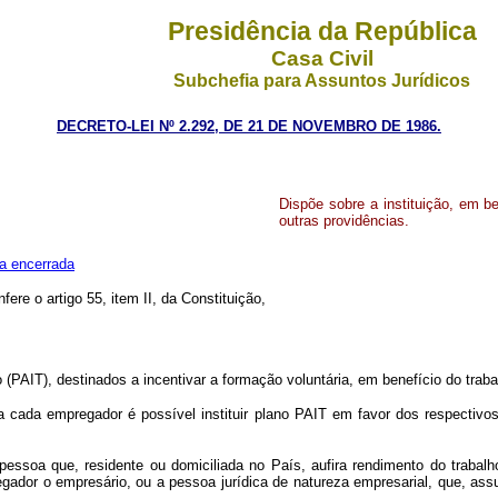
Presidência da República
Casa Civil
Subchefia para Assuntos Jurídicos
DECRETO-LEI Nº 2.292, DE 21 DE NOVEMBRO DE 1986.
Dispõe sobre a instituição, em b
outras providências.
a encerrada
fere o artigo 55, item II, da Constituição,
(PAIT), destinados a incentivar a formação voluntária, em benefício do trabalh
ada empregador é possível instituir plano PAIT em favor dos respectivo
oa que, residente ou domiciliada no País, aufira rendimento do trabalho, 
dor o empresário, ou a pessoa jurídica de natureza empresarial, que, assu