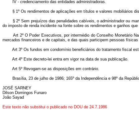
IV - credenciamento das entidades administradoras.
§ 1º Os rendimentos de aplicações em títulos e valores mobiliários di
§ 2º Sem prejuízos das penalidades cabíveis, o administrador ou man
do imposto de renda incidente na fonte sobre os rendimentos e ganhos que p
Art 2º O Poder Executivos, por intermédio do Conselho Monetário Nacio
mercados financeiros e de capitais, e das quais participem pessoas físicas o
Art 3º Os fundos em condomínio beneficiários do tratamento fiscal est
Art 4º Este decreto-lei entra em vigor na data de sua publicação.
Art 5º Revogam-se as disposições em contrário.
Brasília, 23 de julho de 1986; 165º da Independência e 98º da Repúbli
JOSÉ SARNEY
Dilson Domingos Funaro
João Sayad
Este texto não substitui o publicado no DOU de 24.7.1986