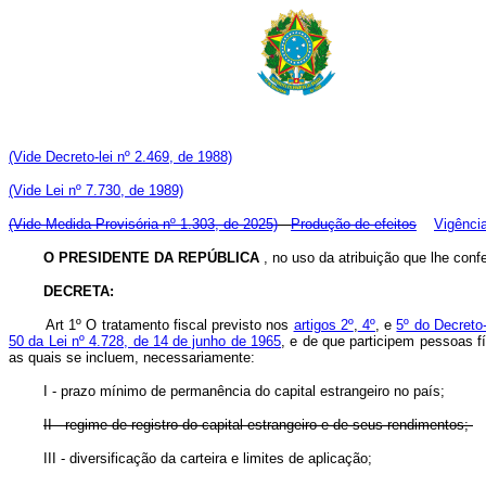
(Vide Decreto-lei nº 2.469, de 1988)
(Vide Lei nº 7.730, de 1989)
(Vide Medida Provisória nº 1.303, de 2025)
Produção de efeitos
Vigênci
O PRESIDENTE DA REPÚBLICA
, no uso da atribuição que lhe confe
DECRETA:
Art 1º O tratamento fiscal previsto nos
artigos 2º
,
4º
, e
5º do Decreto
50 da Lei nº 4.728, de 14 de junho de 1965
, e de que participem pessoas f
as quais se incluem, necessariamente:
I - prazo mínimo de permanência do capital estrangeiro no país;
II - regime de registro do capital estrangeiro e de seus rendimentos;
III - diversificação da carteira e limites de aplicação;