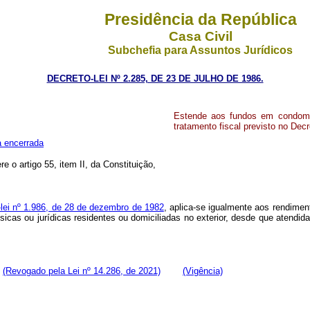
Presidência da República
Casa Civil
Subchefia para Assuntos Jurídicos
DECRETO-LEI Nº 2.285, DE 23 DE JULHO DE 1986.
Estende aos fundos em condomín
tratamento fiscal previsto no Dec
a encerrada
re o artigo 55, item II, da Constituição,
-lei nº 1.986, de 28 de dezembro de 1982
, aplica-se igualmente aos rendime
ísicas ou jurídicas residentes ou domiciliadas no exterior, desde que atendi
(Revogado pela Lei nº 14.286, de 2021)
(Vigência)