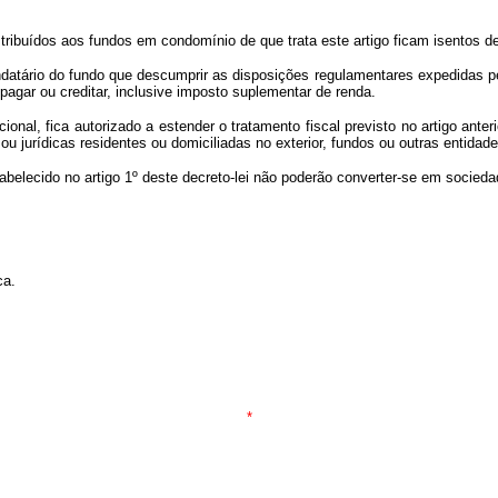
stribuídos aos fundos em condomínio de que trata este artigo ficam isentos d
datário do fundo que descumprir as disposições regulamentares expedidas pe
agar ou creditar, inclusive imposto suplementar de renda.
nal, fica autorizado a estender o tratamento fiscal previsto no artigo anter
u jurídicas residentes ou domiciliadas no exterior, fundos ou outras entidade
abelecido no artigo 1º deste decreto-lei não poderão converter-se em socied
ca.
*