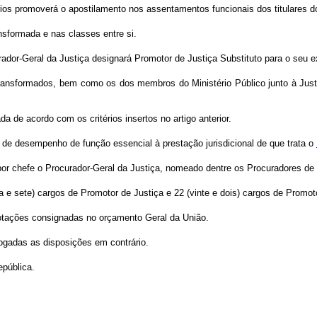
tórios promoverá o apostilamento nos assentamentos funcionais dos titulares 
nsformada e nas classes entre si.
urador-Geral da Justiça designará Promotor de Justiça Substituto para o seu e
ansformados, bem como os dos membros do Ministério Público junto à Justiç
ada de acordo com os critérios insertos no artigo anterior.
ção de desempenho de função essencial à prestação jurisdicional de que trata o
rá por chefe o Procurador-Geral da Justiça, nomeado dentre os Procuradores de 
nta e sete) cargos de Promotor de Justiça e 22 (vinte e dois) cargos de Promot
 dotações consignadas no orçamento Geral da União.
vogadas as disposições em contrário.
epública.