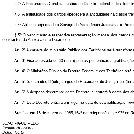
§ 2º A Procuradoria Geral da Justiça do Distrito Federal e dos Terri
§ 3º A antigüidade dos cargos obedecerá à antigüidade na classe tra
§ 4º Até que seja criado o Serviço de Assistência Judiciária, o Proc
§ 5º O vencimento e respectiva representação mensal dos cargos tr
constantes do Anexo a este Decreto-lei.
Art
. 2º A carreira do Ministério Público dos Territórios será transform
Art
. 3º Fica acrescida de 30 (trinta) pontos percentuais a gratifica
Art
. 4º O Ministério Público do Distrito Federal e dos Territórios te
Art
. 5º São criados 8 (oito) cargos de Procurador de Justiça; 37 (tri
Art
. 6º A despesa decorrente deste Decreto-lei correrá à conta das
Art
. 7º Este Decreto entrará em vigor na data de sua publicação, re
Brasília, em 13 de março de 1985;164º da Independência e 97º da R
JOÃO FIGUEIREDO
Ibrahim Abi-Ackel
Delfim Netto