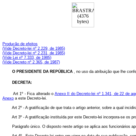
Produção de efeitos
(Vide Decreto-lei nº 2.229, de 1985)
(Vide Decreto-lei nº 2.231, de 1985)
(Vide Lei nº 7.333, de 1985)
(Vide Decreto nº 2.365, de 1987)
O PRESIDENTE DA REPÚBLICA
, no uso da atribuição que lhe confer
DECRETA:
Art 1º - Fica alterado o
Anexo II do Decreto-lei nº 1.341, de 22 de a
Anexo
a este Decreto-lei.
Art 2º - A gratificação de que trata o artigo anterior, sobre a qual incid
Art 3º - A gratificação instituída por este Decreto-lei incorpora-se os pr
Parágrafo único. O disposto neste artigo se aplica aos funcionários apos
Art 4º - Este Decreto-lei entra em vigor na data de sua publicação, co