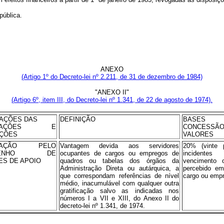
ública.
ANEXO
(Artigo 1º do Decreto-lei nº 2.211, de 31 de dezembro de 1984)
"ANEXO II"
(Artigo 6º, item III, do Decreto-lei nº 1.341, de 22 de agosto de 1974).
AÇÕES DAS
DEFINIÇÃO
BASE
FICAÇÕES E
CONCES
AÇÕES
VALORES
ICAÇÃO PELO
Vantagem devida aos servidores
20% (vinte 
MPENHO DE
ocupantes de cargos ou empregos de
incidentes
ES DE APOIO
quadros ou tabelas dos órgãos da
vencimento o
Administração Direta ou autárquica, a
percebido e
que correspondam referências de nível
cargo ou emp
médio, inacumulável com qualquer outra
gratificação salvo as indicadas nos
números I a VII e XIII, do Anexo II do
decreto-lei nº 1.341, de 1974.