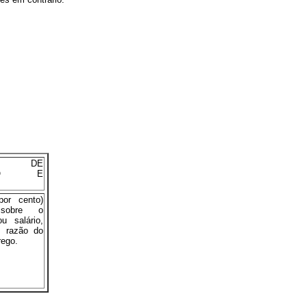
S DE
SÃO E
por cento)
 sobre o
u salário,
m razão do
rego.