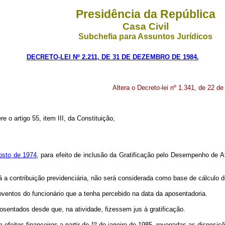
Presidência da República
Casa Civil
Subchefia para Assuntos Jurídicos
DECRETO-LEI Nº 2.211, DE 31 DE DEZEMBRO DE 1984.
Altera o Decreto-lei nº 1.341, de 22 d
e o artigo 55, item III, da Constituição,
gosto de 1974
, para efeito de inclusão da Gratificação pelo Desempenho de A
irá a contribuição previdenciária, não será considerada como base de cálculo
oventos do funcionário que a tenha percebido na data da aposentadoria.
entados desde que, na atividade, fizessem jus à gratificação.
m efeitos financeiros a partir de 1º de janeiro de 1985, revogadas as disposiç